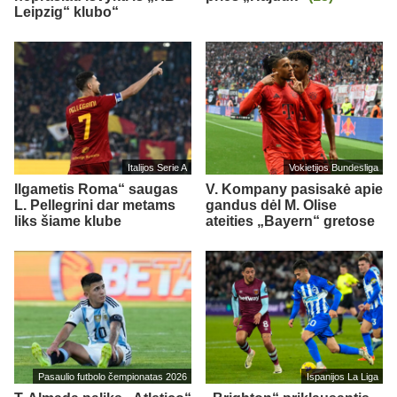
Leipzig“ klubo“
Italijos Serie A
Vokietijos Bundesliga
Ilgametis Roma“ saugas
V. Kompany pasisakė apie
L. Pellegrini dar metams
gandus dėl M. Olise
liks šiame klube
ateities „Bayern“ gretose
Pasaulio futbolo čempionatas 2026
Ispanijos La Liga