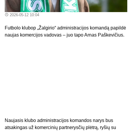
2026-05-12 10:04
Futbolo klubop „Žalgirio“ administracijos komandą papildė
naujas komercijos vadovas – juo tapo Arnas Paškevičius.
Naujasis klubo administracijos komandos narys bus
atsakingas už komercinių partnerysčių plėtrą, ryšių su