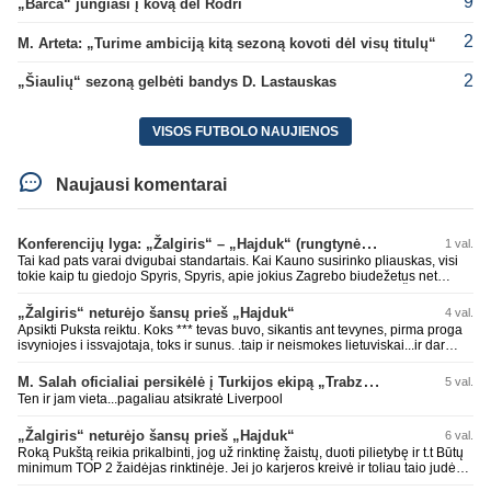
9
„Barca“ jungiasi į kovą dėl Rodri
2
M. Arteta: „Turime ambiciją kitą sezoną kovoti dėl visų titulų“
2
„Šiaulių“ sezoną gelbėti bandys D. Lastauskas
VISOS FUTBOLO NAUJIENOS
Naujausi komentarai
Konferencijų lyga: „Žalgiris“ – „Hajduk“ (rungtynės tiesiogiai)
1 val.
Tai kad pats varai dvigubai standartais. Kai Kauno susirinko pliauskas, visi
tokie kaip tu giedojo Spyris, Spyris, apie jokius Zagrebo biudežetus net
nekalbėjot. Dabar kai Spartakas gavo per rudają, tai jau pz BIUDŽETAS
daug didesnis. Tfu ant tokių.
„Žalgiris“ neturėjo šansų prieš „Hajduk“
4 val.
Apsikti Puksta reiktu. Koks *** tevas buvo, sikantis ant tevynes, pirma proga
isvyniojes i issvajotaja, toks ir sunus. .taip ir neismokes lietuviskai...ir dar
pasimaives pries ziurovus po golo...aciu, ne...nebent vertybiu neturintis
laurynas ikalbins
M. Salah oficialiai persikėlė į Turkijos ekipą „Trabzonspor“
5 val.
Ten ir jam vieta...pagaliau atsikratė Liverpool
„Žalgiris“ neturėjo šansų prieš „Hajduk“
6 val.
Roką Pukštą reikia prikalbinti, jog už rinktinę žaistų, duoti pilietybę ir t.t Būtų
minimum TOP 2 žaidėjas rinktinėje. Jei jo karjeros kreivė ir toliau taio judės,
bus per vėlu po to, nes JAV ji pasikvies žaisti.