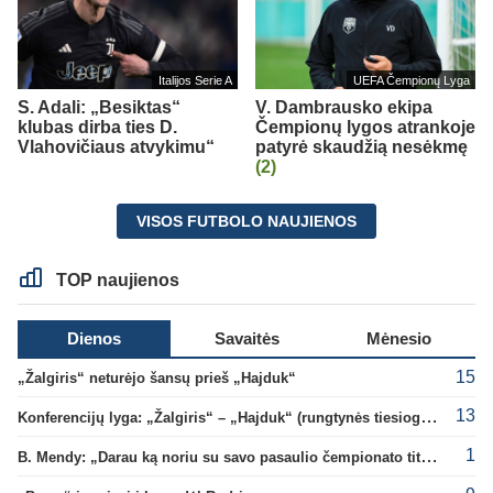
Italijos Serie A
UEFA Čempionų Lyga
S. Adali: „Besiktas“
V. Dambrausko ekipa
klubas dirba ties D.
Čempionų lygos atrankoje
Vlahovičiaus atvykimu“
patyrė skaudžią nesėkmę
(2)
VISOS FUTBOLO NAUJIENOS
TOP naujienos
Dienos
Savaitės
Mėnesio
15
„Žalgiris“ neturėjo šansų prieš „Hajduk“
13
Konferencijų lyga: „Žalgiris“ – „Hajduk“ (rungtynės tiesiogiai)
1
B. Mendy: „Darau ką noriu su savo pasaulio čempionato titulu“