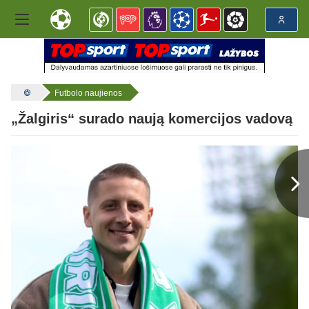
Futbolo naujienos
„Žalgiris“ surado naują komercijos vadovą