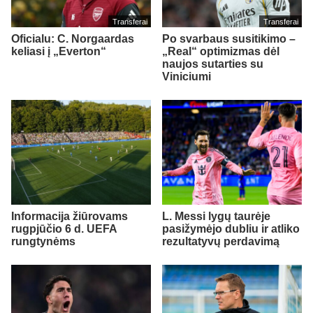
Transferai
Transferai
Oficialu: C. Norgaardas
Po svarbaus susitikimo –
keliasi į „Everton“
„Real“ optimizmas dėl
naujos sutarties su
Viniciumi
Informacija žiūrovams
L. Messi lygų taurėje
rugpjūčio 6 d. UEFA
pasižymėjo dubliu ir atliko
rungtynėms
rezultatyvų perdavimą