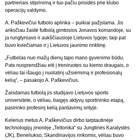
partneriais stiprinimą ir tuo pačiu prisidės prie klubo
operacijų valdymo.
A. Paškevičiui futbolo aplinka – puikiai pažįstama. Jis
anksčiau žaidė futbolą gimtosios Jonavos komandoje, su
ja rungtyniavo ir aukščiausioje Lietuvos lygoje, taip pat
buvo kviečiamas ir į Lietuvos jaunimo rinktinę.
„Futbolas nuo mažų dienų tapo mano gyvenimo būdu.
Pats nusprendžiau eiti į treniruotes su kiemo draugais, o
vėliau tai išaugo į nuolatinį užsiėmimą ir profesionalų
kelią“, – pasakojo A. Paškevičius.
Žaisdamas futbolą jis studijavo Lietuvos sporto
universitete, o vėliau, baigęs aktyvų sportininko etapą,
pasirinko profesinį kelią pardavimų srityje.
Kelerius metus A. Paškevičius dirbo tarptautinėje
technologijų įmonėje „Teltonika“ su Jungtinės Karalystės
(JK), Beneliukso, Skandinavijos rinkomis, vėliau buvo