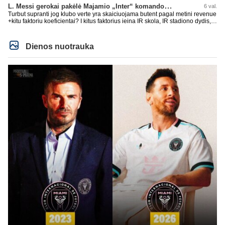
L. Messi gerokai pakėlė Majamio „Inter“ komandos vertę
6 val.
Turbut supranti jog klubo verte yra skaiciuojama butent pagal metini revenue
+kitu faktoriu koeficientai? I kitus faktorius ieina IR skola, IR stadiono dydis,
IR lygos populiarumas, IR dar eile kitu dalyku. O tavo pamineta Barca kuo
puikiausiai sugeneravo rekordini 1.1B revenue, kas stipriai prisidejo prie
milzinisko klubo vertes suoli siemet. Be to, tie 200 pamineti cia yra visiskai
Dienos nuotrauka
on-point, jeigu jau musu mylimas D. prasneko apie klubo vertes kelima, arba
CR atveju - numusima.