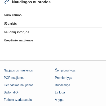
Naudingos nuorodos
Kuro kainos
Uždarbis
Kelionių istorijos
Krepšinio naujienos
Naujausios naujienos
Čempionų lyga
POP naujienos
Premier lyga
Lietuviškos naujienos
Bundesliga
Ballon d'Or
La Liga
Futbolo tvarkarasciai
A lyga