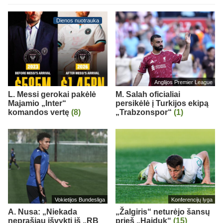
Dienos nuotrauka
Anglijos Premier League
L. Messi gerokai pakėlė
M. Salah oficialiai
Majamio „Inter“
persikėlė į Turkijos ekipą
komandos vertę
(8)
„Trabzonspor“
(1)
Vokietijos Bundesliga
Konferencijų lyga
A. Nusa: „Niekada
„Žalgiris“ neturėjo šansų
neprašiau išvykti iš „RB
prieš „Hajduk“
(15)