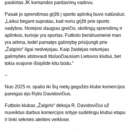
paskirtas JK komandos pardavimų vadovu.
Pasak jo sprendimas grįžti į sporto aplinką buvo natūralus:
„Laikui bėgant supratau, kad noriu grįžti prie sporto
vadybos. Norėjosi daugiau greičio, skirtingų sprendimų ir
aplinkos, kurioje yra sportas. Futbolo bendruomenė man
yra artima, todėl pamatęs galimybę prisijungti prie
„Žalgirio“ ilgai nedvejojau. Kaip žaidėjas neturėjau
galimybės atstovauti tituluočiausiam Lietuvos klubui, bet
tokia svajonė išsipildė kitu būdu.“
–
Nuo 2025 m. spalio iki šių metų gegužės klube komercijos
pareigas ėjo Rytis Davidovičius.
Futbolo klubas „Žalgiris“ dėkoja R. Davidovičiui už
nuveiktus darbus komercijos srityje sudėtingu klubui etapu
ir linki sėkmės ateities veiklose.