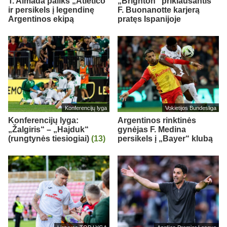
T. Almada paliks „Atletico“
„Brighton“ priklausantis
ir persikels į legendinę
F. Buonanotte karjerą
Argentinos ekipą
pratęs Ispanijoje
Konferencijų lyga
Vokietijos Bundesliga
Konferencijų lyga:
Argentinos rinktinės
„Žalgiris“ – „Hajduk“
gynėjas F. Medina
(rungtynės tiesiogiai)
(13)
persikels į „Bayer“ klubą