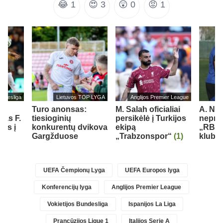
😂
1
😍
3
😲
0
😡
1
undesliga
Lietuvos TOP LYGA
Anglijos Premier League
Turo anonsas:
M. Salah oficialiai
A. Nu
jas F.
tiesioginių
persikėlė į Turkijos
nepraš
els į
konkurentų dvikova
ekipą
„RB L
ą
Gargžduose
„Trabzonspor“
(1)
klubo
UEFA Čempionų Lyga
UEFA Europos lyga
Konferencijų lyga
Anglijos Premier League
Vokietijos Bundesliga
Ispanijos La Liga
Prancūzijos Ligue 1
Italijos Serie A