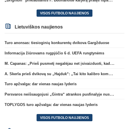
VISOS FUTBOLO NAUJIENOS
Lietuviškos naujienos
Turo anonsas: tiesioginių konkurentų dvikova Gargžduose
Informacija žiūrovams rugpjūčio 6 d. UEFA rungtynėms
M. Capanas: „Prieš pusmetį negalėjau net įsivaizduoti, kad žaisime prieš „Hajduk“
A. Skerla prieš dvikovą su „Hajduk“: „Tai kito kalibro komanda“
Turo apžvalga: dar vienas naujas lyderis
Persvaros neišsaugojusi „Gintra“ atrankos pusfinalyje nusileido Škotijos čempionėms
TOPLYGOS turo apžvalga: dar vienas naujas lyderis
VISOS FUTBOLO NAUJIENOS