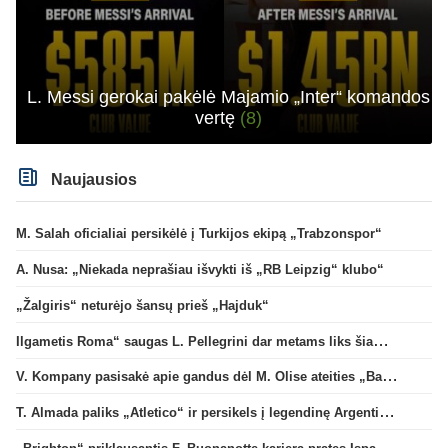
L. Messi gerokai pakėlė Majamio „Inter“ komandos
vertę
(8)
Naujausios
M. Salah oficialiai persikėlė į Turkijos ekipą „Trabzonspor“
A. Nusa: „Niekada neprašiau išvykti iš „RB Leipzig“ klubo“
„Žalgiris“ neturėjo šansų prieš „Hajduk“
Ilgametis Roma“ saugas L. Pellegrini dar metams liks šiame klube
V. Kompany pasisakė apie gandus dėl M. Olise ateities „Bayern“ gretose
T. Almada paliks „Atletico“ ir persikels į legendinę Argentinos ekipą
„Brighton“ priklausantis F. Buonanotte karjerą pratęs Ispanijoje