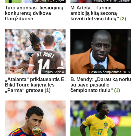
Lietuvos TOP LYGA
Anglijos Premier League
Turo anonsas: tiesioginių
M. Arteta: „Turime
konkurentų dvikova
ambiciją kitą sezoną
Gargžduose
kovoti dėl visų titulų“
(2)
Italijos Serie A
Pasaulio čempionatas 2018
„Atalanta“ priklausantis E.
B. Mendy: „Darau ką noriu
Bilal Toure karjerą tęs
su savo pasaulio
„Parma“ gretose
(1)
čempionato titulu“
(1)