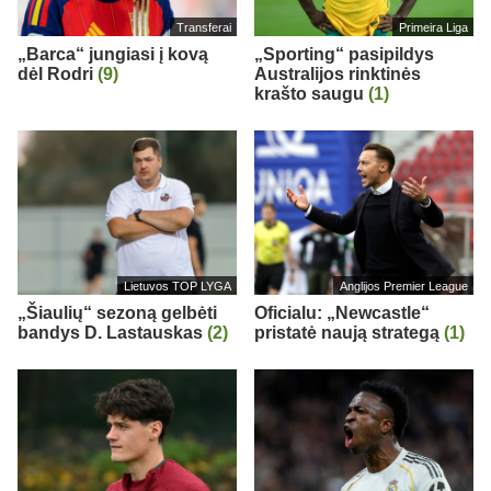
Transferai
Primeira Liga
„Barca“ jungiasi į kovą
„Sporting“ pasipildys
dėl Rodri
(9)
Australijos rinktinės
krašto saugu
(1)
Lietuvos TOP LYGA
Anglijos Premier League
„Šiaulių“ sezoną gelbėti
Oficialu: „Newcastle“
bandys D. Lastauskas
(2)
pristatė naują strategą
(1)