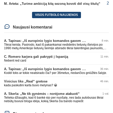
2
M. Arteta: „Turime ambiciją kitą sezoną kovoti dėl visų titulų“
VISOS FUTBOLO NAUJIENOS
Naujausi komentarai
A. Tapinas: „Iš europinio lygio komandos gavom gerų pamokų“
8 min.
Tikrai keista. Pasirodo, kad iš pakankamai nedidelės lietuvių išeivijos po
1990 metų Amerikoje lietuvių šeimije atsirado tikrai talentingas jaunuolis,
mokantis apsivesti abejomis kojomis, mokantis visokiausių ’fintų’, stiprus
fiziškai, kurio nepastumsi kaip Golubicko, t. y. gerai išsilaikantis ant kojų
C. Romero karjera gali pakrypti į Ispaniją
11 min.
kovoje, dar ir antrame aukšte neblogai atrodantis, greitai priimantis
Nebent red card
dažniausiai teisingus sprendimus, ir dar turintis neblogą greitį. O Lietuvoje
net tokie talentai ’uždera’ gal kartą per dešimtmetį ar du. Bet iš 1-2
A. Tapinas: „Iš europinio lygio komandos gavom gerų pamokų“
36 min.
aukštesnio lygio žaidėjų rimtos rinktinės nesulipdysi...
Kodėl toks ar tokie neatsirado čia? per 36metus, riedančios gniūžtės šalyje.
Vinicius liks „Real“ gretose
46 min.
kada paskutini karta buvo melynas? 😀
A. Skerla: „Ne tik gynėmės – norėjome atakuoti“
1 val.
Telieka džiaugtis, kad 6 bankė ėjo per nuošalę, nes tada autobusas tikrai
nebūtų buvusi bloga idėja, kokią Skerla čia bando nupiešt