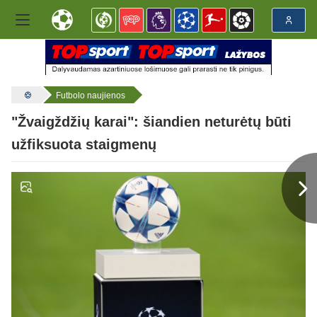
Futbolo naujienos
"Žvaigždžių karai": šiandien neturėtų būti
užfiksuota staigmenų