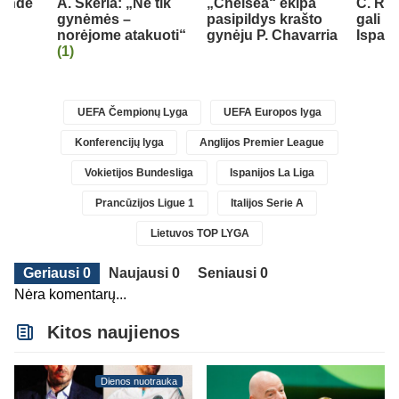
rendė
A. Skerla: „Ne tik
„Chelsea“ ekipa
C. Ro
gynėmės –
pasipildys krašto
gali pa
norėjome atakuoti“
gynėju P. Chavarria
Ispani
(1)
UEFA Čempionų Lyga
UEFA Europos lyga
Konferencijų lyga
Anglijos Premier League
Vokietijos Bundesliga
Ispanijos La Liga
Prancūzijos Ligue 1
Italijos Serie A
Lietuvos TOP LYGA
Geriausi 0
Naujausi 0
Seniausi 0
Nėra komentarų...
Kitos naujienos
Dienos nuotrauka