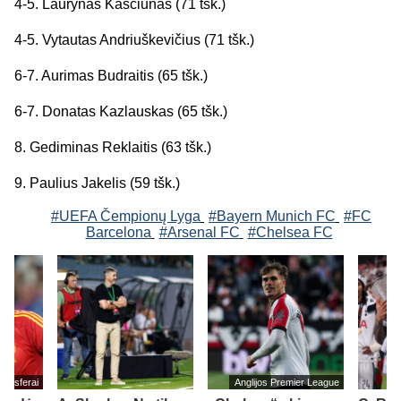
4-5. Laurynas Kasčiūnas (71 tšk.)
4-5. Vytautas Andriuškevičius (71 tšk.)
6-7. Aurimas Budraitis (65 tšk.)
6-7. Donatas Kazlauskas (65 tšk.)
8. Gediminas Reklaitis (63 tšk.)
9. Paulius Jakelis (59 tšk.)
#UEFA Čempionų Lyga
#Bayern Munich FC
#FC
Barcelona
#Arsenal FC
#Chelsea FC
ransferai
Anglijos Premier League