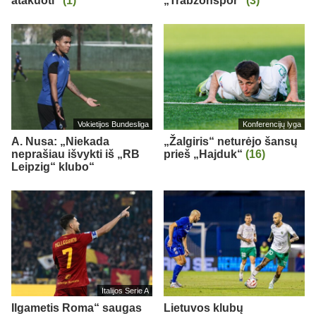
atakuoti“
(1)
„Trabzonspor“
(3)
Vokietijos Bundesliga
Konferencijų lyga
A. Nusa: „Niekada
„Žalgiris“ neturėjo šansų
neprašiau išvykti iš „RB
prieš „Hajduk“
(16)
Leipzig“ klubo“
Italijos Serie A
Ilgametis Roma“ saugas
Lietuvos klubų