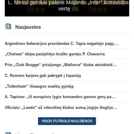
L. Messi gerokai pakėlė Majamio „Inter“ komandos
vertę
(9)
Naujausios
Argentinos federacijos prezidentas C. Tapia negailėjo pagyrų G. Infantino
„Chelsea“ ekipa pasipildys krašto gynėju P. Chavarria
Prie „Club Brugge“ prisijungs „Mallorca“ klube atsiskleidęs J. Virgili
C. Romero karjera gali pakrypti į Ispaniją
„Tottenham“ išsaugos svarbų gynėją
A. Tapinas: „Iš europinio lygio komandos gavom gerų pamokų“
Oficialu: „Leeds“ už rekordinę klubui sumą įsigijo Anglijos rinktinės vartininką
VISOS FUTBOLO NAUJIENOS