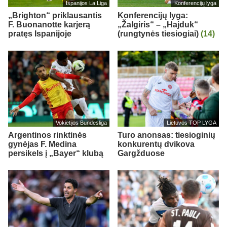
Ispanijos La Liga
Konferencijų lyga
„Brighton“ priklausantis
Konferencijų lyga:
F. Buonanotte karjerą
„Žalgiris“ – „Hajduk“
pratęs Ispanijoje
(rungtynės tiesiogiai)
(14)
Vokietijos Bundesliga
Lietuvos TOP LYGA
Argentinos rinktinės
Turo anonsas: tiesioginių
gynėjas F. Medina
konkurentų dvikova
persikels į „Bayer“ klubą
Gargžduose