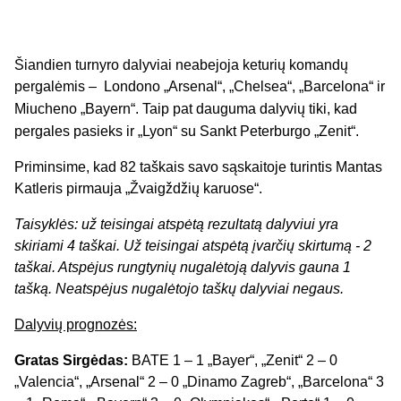
Šiandien turnyro dalyviai neabejoja keturių komandų
pergalėmis – Londono „Arsenal“, „Chelsea“, „Barcelona“ ir
Miucheno „Bayern“.
Taip pat dauguma dalyvių tiki, kad
pergales pasieks ir
„Lyon“
su Sankt Peterburgo
„Zenit“.
Priminsime, kad 82 taškais savo sąskaitoje turintis Mantas
Katleris pirmauja „Žvaigždžių karuose“.
Taisyklės: už teisingai atspėtą rezultatą dalyviui yra
skiriami 4 taškai. Už teisingai atspėtą įvarčių skirtumą - 2
taškai. Atspėjus rungtynių nugalėtoją dalyvis gauna 1
tašką. Neatspėjus nugalėtojo taškų dalyviai negaus.
Dalyvių prognozės:
Gratas Sirgėdas:
BATE 1 – 1 „Bayer“, „Zenit“ 2 – 0
„Valencia“, „Arsenal“ 2 – 0 „Dinamo Zagreb“, „Barcelona“ 3