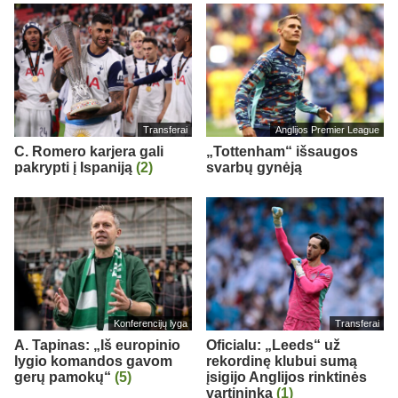
Transferai
Anglijos Premier League
C. Romero karjera gali
„Tottenham“ išsaugos
pakrypti į Ispaniją
(2)
svarbų gynėją
Konferencijų lyga
Transferai
A. Tapinas: „Iš europinio
Oficialu: „Leeds“ už
lygio komandos gavom
rekordinę klubui sumą
gerų pamokų“
(5)
įsigijo Anglijos rinktinės
vartininką
(1)