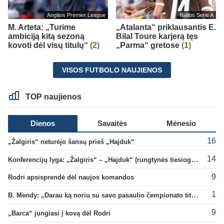
Anglijos Premier League
Italijos Serie A
M. Arteta: „Turime
„Atalanta“ priklausantis E.
ambiciją kitą sezoną
Bilal Toure karjerą tęs
kovoti dėl visų titulų“
(2)
„Parma“ gretose
(1)
VISOS FUTBOLO NAUJIENOS
TOP naujienos
Dienos
Savaitės
Mėnesio
16
„Žalgiris“ neturėjo šansų prieš „Hajduk“
14
Konferencijų lyga: „Žalgiris“ – „Hajduk“ (rungtynės tiesiogiai)
9
Rodri apsisprendė dėl naujos komandos
1
B. Mendy: „Darau ką noriu su savo pasaulio čempionato titulu“
9
„Barca“ jungiasi į kovą dėl Rodri