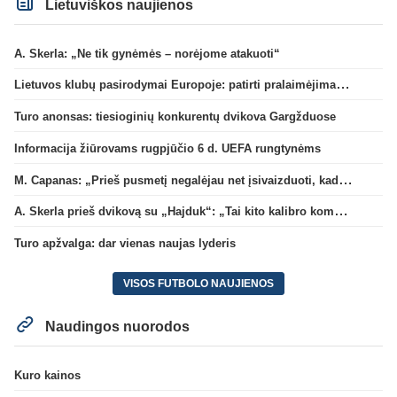
Lietuviškos naujienos
A. Skerla: „Ne tik gynėmės – norėjome atakuoti“
Lietuvos klubų pasirodymai Europoje: patirti pralaimėjimai Kroatijos atstovams
Turo anonsas: tiesioginių konkurentų dvikova Gargžduose
Informacija žiūrovams rugpjūčio 6 d. UEFA rungtynėms
M. Capanas: „Prieš pusmetį negalėjau net įsivaizduoti, kad žaisime prieš „Hajduk“
A. Skerla prieš dvikovą su „Hajduk“: „Tai kito kalibro komanda“
Turo apžvalga: dar vienas naujas lyderis
VISOS FUTBOLO NAUJIENOS
Naudingos nuorodos
Kuro kainos