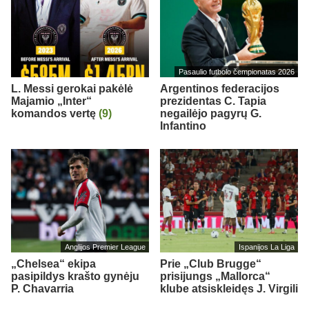
Pasaulio futbolo čempionatas 2026
L. Messi gerokai pakėlė
Argentinos federacijos
Majamio „Inter“
prezidentas C. Tapia
komandos vertę
(9)
negailėjo pagyrų G.
Infantino
Anglijos Premier League
Ispanijos La Liga
„Chelsea“ ekipa
Prie „Club Brugge“
pasipildys krašto gynėju
prisijungs „Mallorca“
P. Chavarria
klube atsiskleidęs J. Virgili