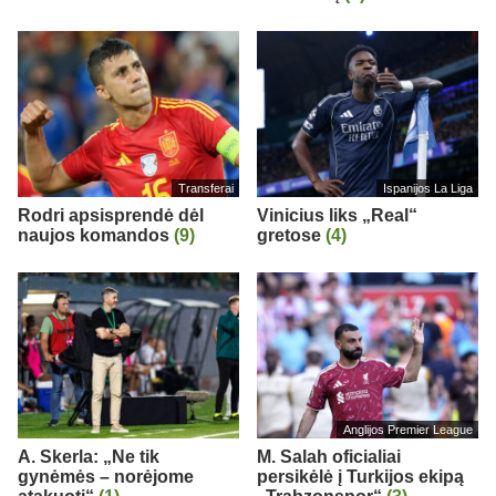
Transferai
Ispanijos La Liga
Rodri apsisprendė dėl
Vinicius liks „Real“
naujos komandos
(9)
gretose
(4)
Anglijos Premier League
A. Skerla: „Ne tik
M. Salah oficialiai
gynėmės – norėjome
persikėlė į Turkijos ekipą