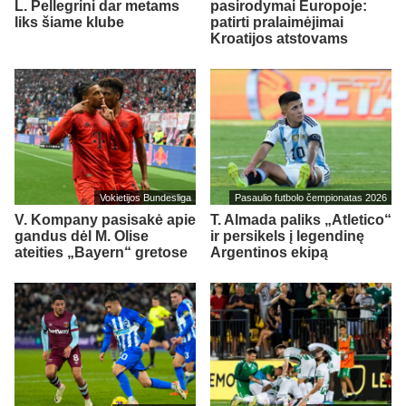
L. Pellegrini dar metams
pasirodymai Europoje:
liks šiame klube
patirti pralaimėjimai
Kroatijos atstovams
Vokietijos Bundesliga
Pasaulio futbolo čempionatas 2026
V. Kompany pasisakė apie
T. Almada paliks „Atletico“
gandus dėl M. Olise
ir persikels į legendinę
ateities „Bayern“ gretose
Argentinos ekipą