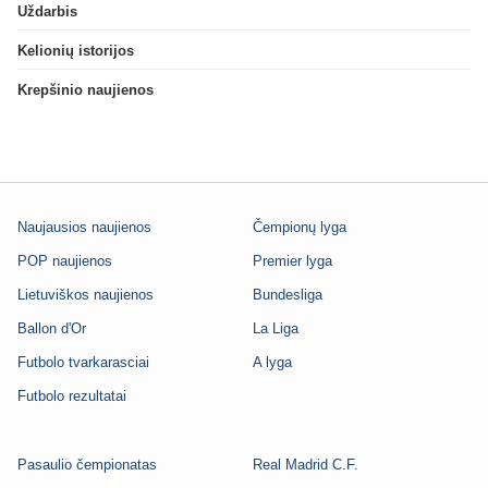
Uždarbis
Kelionių istorijos
Krepšinio naujienos
Naujausios naujienos
Čempionų lyga
POP naujienos
Premier lyga
Lietuviškos naujienos
Bundesliga
Ballon d'Or
La Liga
Futbolo tvarkarasciai
A lyga
Futbolo rezultatai
Pasaulio čempionatas
Real Madrid C.F.