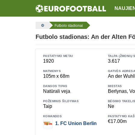
NAUJIE
Futbolo stadionai
Futbolo stadionas: An der Alten Fö
PASTATYMO METAI
TALPA (ŽMONIŲ 
1920
3.617
MATMENYS
GATVĖS ADRES
105m x 68m
An der Wuhl
DANGOS TIPAS
MIESTAS
Natūrali veja
Berlynas, Vo
POŽEMINIS ŠILDYMAS
BĖGIMO TAKELI
Taip
Ne
KOMANDOS
PASTATYMO KAŠ
€17.00m
1. FC Union Berlin