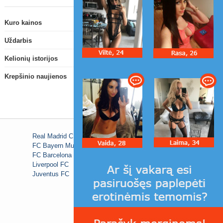
Kuro kainos
Uždarbis
Kelionių istorijos
Krepšinio naujienos
Real Madrid C.F.
FC Bayern Munich
FC Barcelona
Liverpool FC
Juventus FC