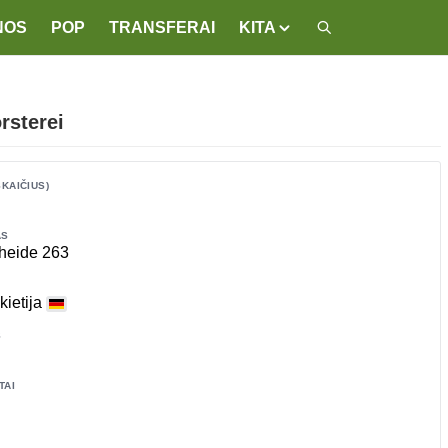
NOS
POP
TRANSFERAI
KITA
rsterei
SKAIČIUS)
AS
heide 263
kietija
S
TAI