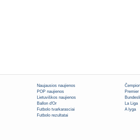
Naujausios naujienos
Čempion
POP naujienos
Premier 
Lietuviškos naujienos
Bundesl
Ballon d'Or
La Liga
Futbolo tvarkarasciai
A lyga
Futbolo rezultatai