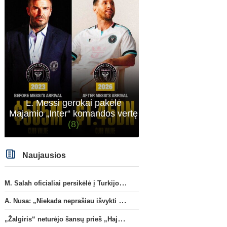
L. Messi gerokai pakėlė
Majamio „Inter“ komandos vertę
(8)
Naujausios
M. Salah oficialiai persikėlė į Turkijos ekipą „Trabzonspor“
A. Nusa: „Niekada neprašiau išvykti iš „RB Leipzig“ klubo“
„Žalgiris“ neturėjo šansų prieš „Hajduk“