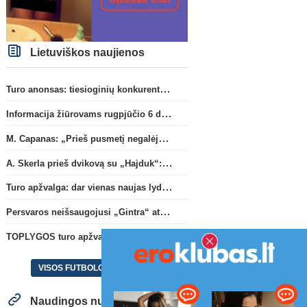
Lietuviškos naujienos
Turo anonsas: tiesioginių konkurentų dvikova Gargžduose
Informacija žiūrovams rugpjūčio 6 d. UEFA rungtynėms
M. Capanas: „Prieš pusmetį negalėjau net įsivaizduoti, kad žaisime prieš „Hajduk“
A. Skerla prieš dvikovą su „Hajduk“: „Tai kito kalibro komanda“
Turo apžvalga: dar vienas naujas lyderis
Persvaros neišsaugojusi „Gintra“ atrankos pusfinalyje nusileido Škotijos čempionėms
TOPLYGOS turo apžvalga: dar vienas naujas lyderis
VISOS FUTBOLO NAUJIENOS
Naudingos nuorodos