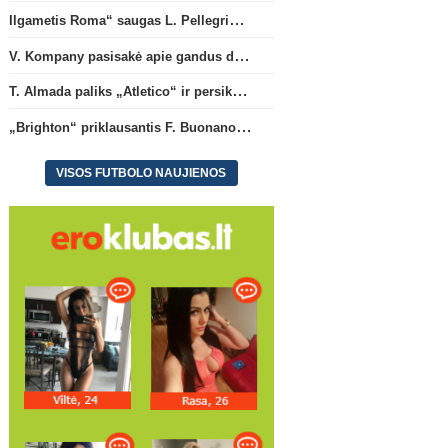
Ilgametis Roma“ saugas L. Pellegrini dar metams liks šiame klube
V. Kompany pasisakė apie gandus dėl M. Olise ateities „Bayern“ gretose
T. Almada paliks „Atletico“ ir persikels į legendinę Argentinos ekipą
„Brighton“ priklausantis F. Buonanotte karjerą pratęs Ispanijoje
VISOS FUTBOLO NAUJIENOS