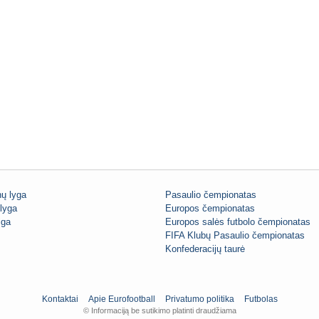
ų lyga
Pasaulio čempionatas
lyga
Europos čempionatas
iga
Europos salės futbolo čempionatas
FIFA Klubų Pasaulio čempionatas
Konfederacijų taurė
Kontaktai
Apie Eurofootball
Privatumo politika
Futbolas
© Informaciją be sutikimo platinti draudžiama