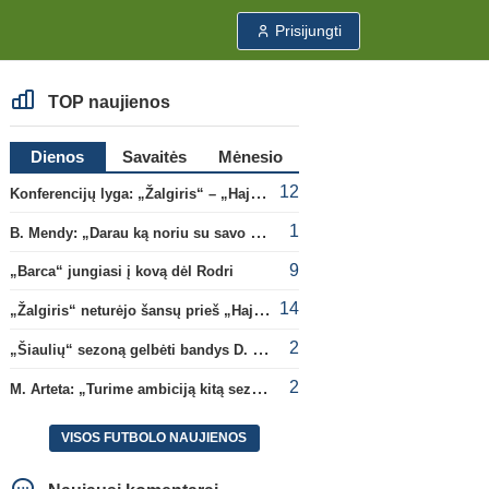
Prisijungti
TOP naujienos
Dienos
Savaitės
Mėnesio
12
Konferencijų lyga: „Žalgiris“ – „Hajduk“ (rungtynės tiesiogiai)
1
B. Mendy: „Darau ką noriu su savo pasaulio čempionato titulu“
9
„Barca“ jungiasi į kovą dėl Rodri
14
„Žalgiris“ neturėjo šansų prieš „Hajduk“
2
„Šiaulių“ sezoną gelbėti bandys D. Lastauskas
2
M. Arteta: „Turime ambiciją kitą sezoną kovoti dėl visų titulų“
VISOS FUTBOLO NAUJIENOS