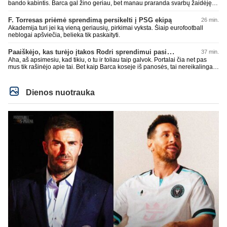
bando kabintis. Barca gal žino geriau, bet manau praranda svarbų žaidėję.
Duobių būna pas visus. Jau Rashford paleido, Ter Stegen su Inaki Pena
paleido, čia dabar dar vienas. Įdomiai Deco tvarkosi ir Hansi Flick formuoja
F. Torresas priėmė sprendimą persikelti į PSG ekipą
26 min.
sudėtį. Rezultatai nėra tragiški, anaiptol yra teigiamų žingsnių. Bet UEFA CL
Akademija turi jei ką vieną geriausių, pirkimai vyksta. Šiaip eurofootball
nelaimimas, praeitais metais jau Copa del Rey pralaimėtas ir pan. Jau
neblogai apšviečia, belieka tik paskaityti.
praeitais metais neteko gynybos vieno iš ramščių. RM kaip tik pasistiprino.
Cucurrlla bus siaubas manau Real komandoje. Kažkaip man atrodo vėl bus
Paaiškėjo, kas turėjo įtakos Rodri sprendimui pasirinkti Barselonos pusę
37 min.
gynyboje ne kažkas.
Aha, aš apsimesiu, kad tikiu, o tu ir toliau taip galvok. Portalai čia net pas
mus tik rašinėjo apie tai. Bet kaip Barca koseje iš panosės, tai nereikalingas
ir pasiūlymų nebuvo, kas dar, bičiuli, bus? Tokio žaidėjo nežinot, neįdomus,
nieko gero jis ir pan.? Gal tu jau nustok čia vartytis, kažkaip gėda darosi.
Dienos nuotrauka