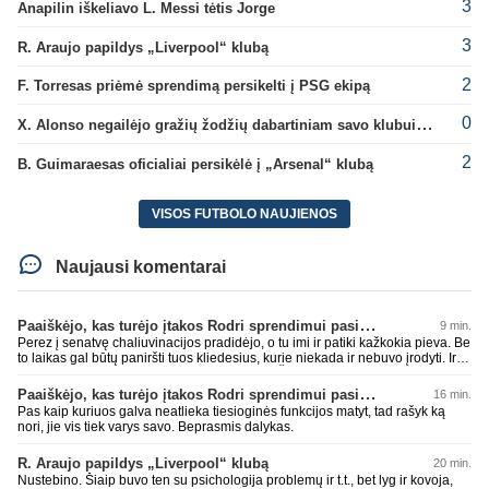
3
Anapilin iškeliavo L. Messi tėtis Jorge
3
R. Araujo papildys „Liverpool“ klubą
2
F. Torresas priėmė sprendimą persikelti į PSG ekipą
0
X. Alonso negailėjo gražių žodžių dabartiniam savo klubui „Chelsea“
2
B. Guimaraesas oficialiai persikėlė į „Arsenal“ klubą
VISOS FUTBOLO NAUJIENOS
Naujausi komentarai
Paaiškėjo, kas turėjo įtakos Rodri sprendimui pasirinkti Barselonos pusę
9 min.
Perez į senatvę chaliuvinacijos pradidėjo, o tu imi ir patiki kažkokia pieva. Be
to laikas gal būtų paniršti tuos kliedesius, kurie niekada ir nebuvo įrodyti. Ir
nepamiršti kaip pačius palaikė 90% teisėjų. Šiki į ant kitų, nors patys mėšle
esat. Kažkaip ne skaniai kvepia. RM todėl ir yra vienas nekenčiamiausių
Paaiškėjo, kas turėjo įtakos Rodri sprendimui pasirinkti Barselonos pusę
16 min.
daugumos fanų klubas, nes pastoviai verke ir verkia kažkokius kliedesius.
Pas kaip kuriuos galva neatlieka tiesioginės funkcijos matyt, tad rašyk ką
Remktis ne kažkokio Perezo kliedesiais, o faktais.
nori, jie vis tiek varys savo. Beprasmis dalykas.
R. Araujo papildys „Liverpool“ klubą
20 min.
Nustebino. Šiaip buvo ten su psichologija problemų ir t.t., bet lyg ir kovoja,