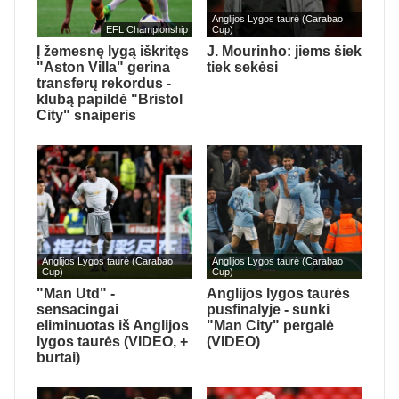
Anglijos Lygos taurė (Carabao
EFL Championship
Cup)
Į žemesnę lygą iškritęs
J. Mourinho: jiems šiek
"Aston Villa" gerina
tiek sekėsi
transferų rekordus -
klubą papildė "Bristol
City" snaiperis
Anglijos Lygos taurė (Carabao
Anglijos Lygos taurė (Carabao
Cup)
Cup)
"Man Utd" -
Anglijos lygos taurės
sensacingai
pusfinalyje - sunki
eliminuotas iš Anglijos
"Man City" pergalė
lygos taurės (VIDEO, +
(VIDEO)
burtai)