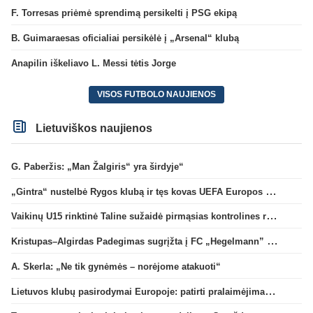
F. Torresas priėmė sprendimą persikelti į PSG ekipą
B. Guimaraesas oficialiai persikėlė į „Arsenal“ klubą
Anapilin iškeliavo L. Messi tėtis Jorge
VISOS FUTBOLO NAUJIENOS
Lietuviškos naujienos
G. Paberžis: „Man Žalgiris“ yra širdyje“
„Gintra“ nustelbė Rygos klubą ir tęs kovas UEFA Europos taurės atrankoje
Vaikinų U15 rinktinė Taline sužaidė pirmąsias kontrolines rungtynes
Kristupas–Algirdas Padegimas sugrįžta į FC „Hegelmann” B sudėtį
A. Skerla: „Ne tik gynėmės – norėjome atakuoti“
Lietuvos klubų pasirodymai Europoje: patirti pralaimėjimai Kroatijos atstovams