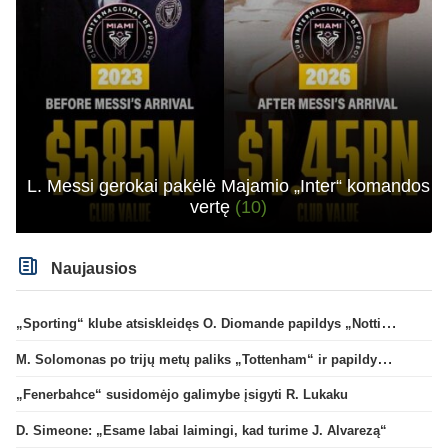
L. Messi gerokai pakėlė Majamio „Inter“ komandos
vertę
(10)
Naujausios
„Sporting“ klube atsiskleidęs O. Diomande papildys „Nottingham“ gretas
M. Solomonas po trijų metų paliks „Tottenham“ ir papildys „West Ham“ klubą
„Fenerbahce“ susidomėjo galimybe įsigyti R. Lukaku
D. Simeone: „Esame labai laimingi, kad turime J. Alvarezą“