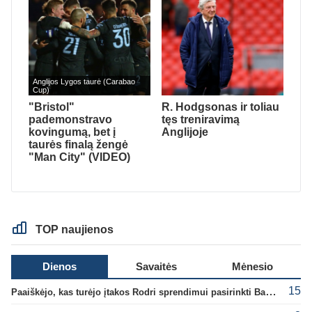
Anglijos Lygos taurė (Carabao
Cup)
"Bristol"
R. Hodgsonas ir toliau
pademonstravo
tęs treniravimą
kovingumą, bet į
Anglijoje
taurės finalą žengė
"Man City" (VIDEO)
TOP naujienos
Dienos
Savaitės
Mėnesio
15
Paaiškėjo, kas turėjo įtakos Rodri sprendimui pasirinkti Barselonos pusę