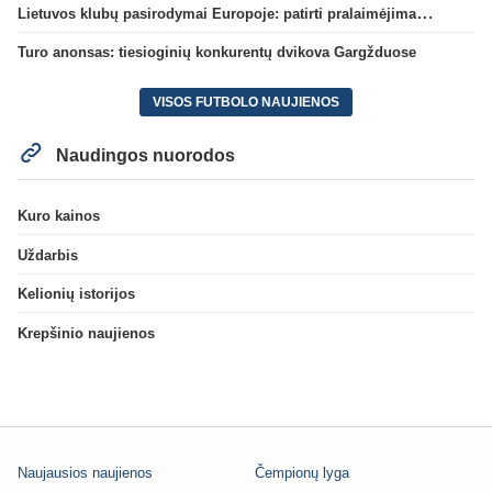
Lietuvos klubų pasirodymai Europoje: patirti pralaimėjimai Kroatijos atstovams
Turo anonsas: tiesioginių konkurentų dvikova Gargžduose
VISOS FUTBOLO NAUJIENOS
Naudingos nuorodos
Kuro kainos
Uždarbis
Kelionių istorijos
Krepšinio naujienos
Naujausios naujienos
Čempionų lyga