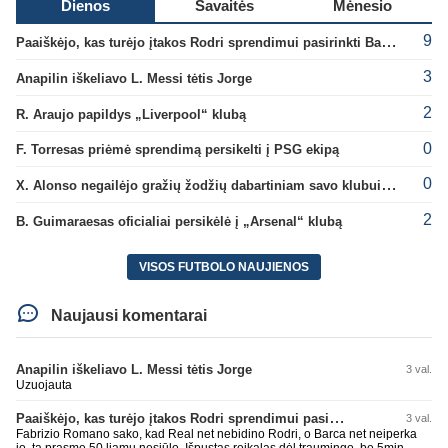
Dienos
Savaitės
Mėnesio
9
Paaiškėjo, kas turėjo įtakos Rodri sprendimui pasirinkti Barselonos pusę
3
Anapilin iškeliavo L. Messi tėtis Jorge
2
R. Araujo papildys „Liverpool“ klubą
0
F. Torresas priėmė sprendimą persikelti į PSG ekipą
0
X. Alonso negailėjo gražių žodžių dabartiniam savo klubui „Chelsea“
2
B. Guimaraesas oficialiai persikėlė į „Arsenal“ klubą
VISOS FUTBOLO NAUJIENOS
Naujausi komentarai
Anapilin iškeliavo L. Messi tėtis Jorge
3 val.
Uzuojauta
Paaiškėjo, kas turėjo įtakos Rodri sprendimui pasirinkti Barselonos pusę
3 val.
Fabrizio Romano sako, kad Real net nebidino Rodri, o Barca net neiperka
jo, ta prasme 50 liamų nesiūlo. Išpustas reikalas dėl traumingo, be 5min