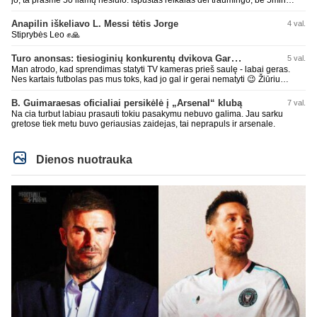
dieduko.
Anapilin iškeliavo L. Messi tėtis Jorge
4 val.
Stiprybės Leo ✊🙏
Turo anonsas: tiesioginių konkurentų dvikova Gargžduose
5 val.
Man atrodo, kad sprendimas statyti TV kameras prieš saulę - labai geras.
Nes kartais futbolas pas mus toks, kad jo gal ir gerai nematyti 😉 Žiūriu
transliaciją iš DG stadiono, tai negaliu atsidžiaugt tribūnos vaizdu - tuščia,
kaip alaus butelys, kurį ką tik išmaukiau. Linkėjimai Tadui (slapyvardžiu „apie
B. Guimaraesas oficialiai persikėlė į „Arsenal“ klubą
7 val.
nieką“), kuris kiek girdėjau, įpūtė akis varvinančių transliacijų dvasią 😀
Na cia turbut labiau prasauti tokiu pasakymu nebuvo galima. Jau sarku
gretose tiek metu buvo geriausias zaidejas, tai neprapuls ir arsenale.
Dienos nuotrauka