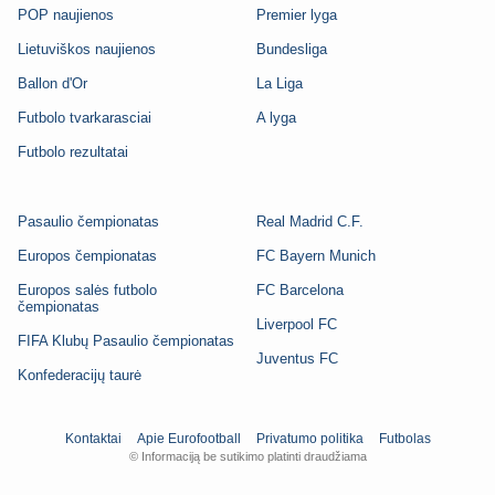
POP naujienos
Premier lyga
Lietuviškos naujienos
Bundesliga
Ballon d'Or
La Liga
Futbolo tvarkarasciai
A lyga
Futbolo rezultatai
Pasaulio čempionatas
Real Madrid C.F.
Europos čempionatas
FC Bayern Munich
Europos salės futbolo
FC Barcelona
čempionatas
Liverpool FC
FIFA Klubų Pasaulio čempionatas
Juventus FC
Konfederacijų taurė
Kontaktai
Apie Eurofootball
Privatumo politika
Futbolas
© Informaciją be sutikimo platinti draudžiama