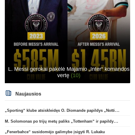
L. Messi gerokai pakėlė Majamio „Inter“ komandos
vertę
(10)
Naujausios
„Sporting“ klube atsiskleidęs O. Diomande papildys „Nottingham“ gretas
M. Solomonas po trijų metų paliks „Tottenham“ ir papildys „West Ham“ klubą
„Fenerbahce“ susidomėjo galimybe įsigyti R. Lukaku