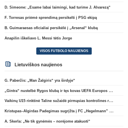
D. Simeone: „Esame labai laimingi, kad turime J. Alvarezą“
F. Torresas priėmė sprendimą persikelti į PSG ekipą
B. Guimaraesas oficialiai persikėlė į „Arsenal“ klubą
Anapilin iškeliavo L. Messi tėtis Jorge
VISOS FUTBOLO NAUJIENOS
Lietuviškos naujienos
G. Paberžis: „Man Žalgiris“ yra širdyje“
„Gintra“ nustelbė Rygos klubą ir tęs kovas UEFA Europos taurės atrankoje
Vaikinų U15 rinktinė Taline sužaidė pirmąsias kontrolines rungtynes
Kristupas–Algirdas Padegimas sugrįžta į FC „Hegelmann” B sudėtį
A. Skerla: „Ne tik gynėmės – norėjome atakuoti“