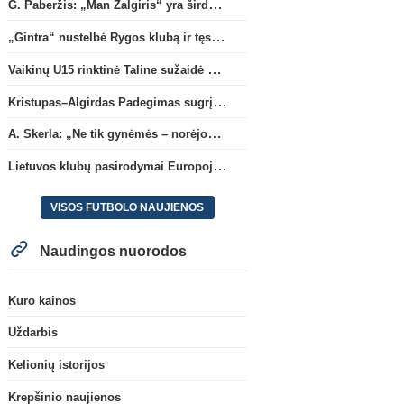
G. Paberžis: „Man Žalgiris“ yra širdyje“
„Gintra“ nustelbė Rygos klubą ir tęs kovas UEFA Europos taurės atrankoje
Vaikinų U15 rinktinė Taline sužaidė pirmąsias kontrolines rungtynes
Kristupas–Algirdas Padegimas sugrįžta į FC „Hegelmann” B sudėtį
A. Skerla: „Ne tik gynėmės – norėjome atakuoti“
Lietuvos klubų pasirodymai Europoje: patirti pralaimėjimai Kroatijos atstovams
VISOS FUTBOLO NAUJIENOS
Naudingos nuorodos
Kuro kainos
Uždarbis
Kelionių istorijos
Krepšinio naujienos