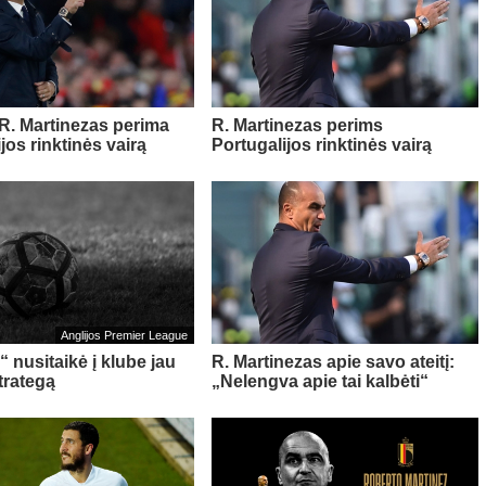
 R. Martinezas perima
R. Martinezas perims
jos rinktinės vairą
Portugalijos rinktinės vairą
Anglijos Premier League
 nusitaikė į klube jau
R. Martinezas apie savo ateitį:
trategą
„Nelengva apie tai kalbėti“