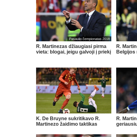
Pasaulio čempionatas 2018
R. Martinezas džiaugiasi pirma
R. Martin
vieta: blogai, jeigu galvoji į priekį
Belgijos 
K. De Bruyne sukritikavo R.
R. Martin
Martinezo žaidimo taktikas
geriausi