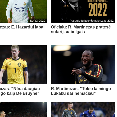
EURO 2020
Pasaulio futbolo čempionatas 2022
ezas: E. Hazardui labai
Oficialu: R. Martinezas pratęsė
ė
sutartį su belgais
nezas: "Nėra daugiau
R. Martinezas: "Tokio laimingo
ugo kaip De Bruyne"
Lukaku dar nemačiau"