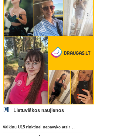
Lietuviškos naujienos
Vaikinų U15 rinktinei nepavyko atsirevanšuoti estams