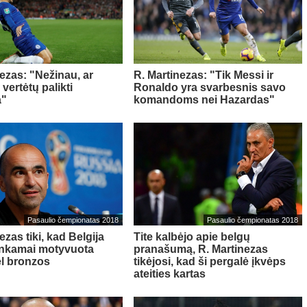
nezas: "Nežinau, ar
R. Martinezas: "Tik Messi ir
vertėtų palikti
Ronaldo yra svarbesnis savo
a"
komandoms nei Hazardas"
Pasaulio čempionatas 2018
Pasaulio čempionatas 2018
ezas tiki, kad Belgija
Tite kalbėjo apie belgų
ankamai motyvuota
pranašumą, R. Martinezas
ėl bronzos
tikėjosi, kad ši pergalė įkvėps
ateities kartas