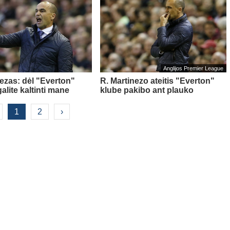
Anglijos Premier League
nezas: dėl "Everton"
R. Martinezo ateitis "Everton"
lite kaltinti mane
klube pakibo ant plauko
1
2
›