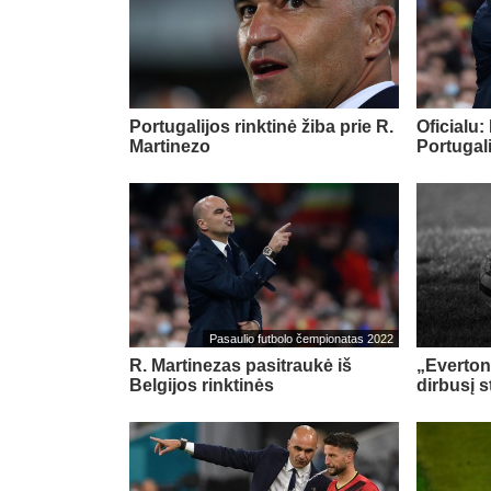
Portugalijos rinktinė žiba prie R.
Oficialu:
Martinezo
Portugali
Pasaulio futbolo čempionatas 2022
R. Martinezas pasitraukė iš
„Everton“
Belgijos rinktinės
dirbusį s