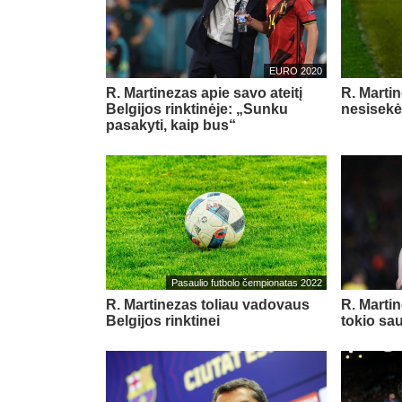
EURO 2020
R. Martinezas apie savo ateitį
R. Martin
Belgijos rinktinėje: „Sunku
nesisek
pasakyti, kaip bus“
Pasaulio futbolo čempionatas 2022
R. Martinezas toliau vadovaus
R. Marti
Belgijos rinktinei
tokio sa