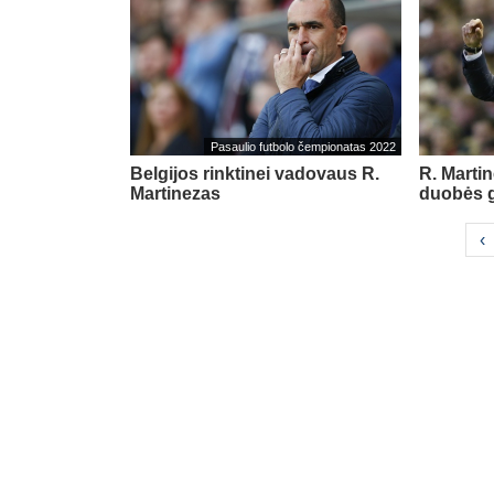
Pasaulio futbolo čempionatas 2022
Belgijos rinktinei vadovaus R.
R. Marti
Martinezas
duobės ga
‹