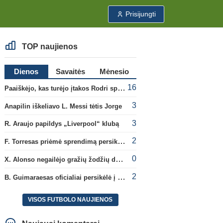
Prisijungti
TOP naujienos
Dienos
Savaitės
Mėnesio
16
Paaiškėjo, kas turėjo įtakos Rodri sprendimui pasirinkti Barselonos pusę
3
Anapilin iškeliavo L. Messi tėtis Jorge
3
R. Araujo papildys „Liverpool“ klubą
2
F. Torresas priėmė sprendimą persikelti į PSG ekipą
0
X. Alonso negailėjo gražių žodžių dabartiniam savo klubui „Chelsea“
2
B. Guimaraesas oficialiai persikėlė į „Arsenal“ klubą
VISOS FUTBOLO NAUJIENOS