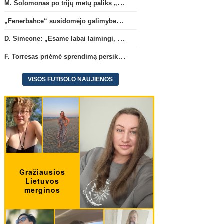
M. Solomonas po trijų metų paliks „Tottenham“ ir papildys „West Ham“ klubą
„Fenerbahce“ susidomėjo galimybe įsigyti R. Lukaku
D. Simeone: „Esame labai laimingi, kad turime J. Alvarezą“
F. Torresas priėmė sprendimą persikelti į PSG ekipą
VISOS FUTBOLO NAUJIENOS