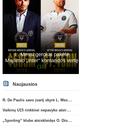
L. Messi gerokai pakėlė
Majamio „Inter“ komandos vertę
(10)
Naujausios
R. De Paulis savo įvartį skyrė L. Messi mirusiam tėčiui Jorge
Vaikinų U15 rinktinei nepavyko atsirevanšuoti estams
„Sporting“ klube atsiskleidęs O. Diomande papildys „Nottingham“ gretas