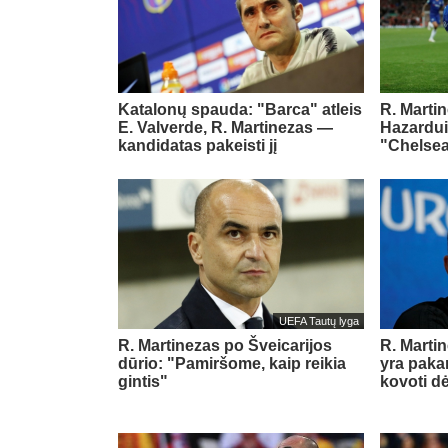
Katalonų spauda: "Barca" atleis
R. Marti
E. Valverde, R. Martinezas —
Hazardui 
kandidatas pakeisti jį
"Chelse
UEFA Tautų lyga
R. Martinezas po Šveicarijos
R. Martin
dūrio: "Pamiršome, kaip reikia
yra pak
gintis"
kovoti d