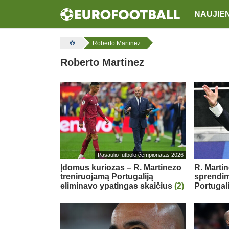
NAUJIE
Roberto Martinez
Roberto Martinez
Pasaulio futbolo čempionatas 2026
Įdomus kuriozas – R. Martinezo
R. Marti
treniruojamą Portugaliją
sprendim
eliminavo ypatingas skaičius
(2)
Portugali