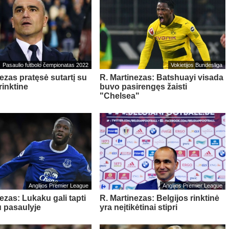
Pasaulio futbolo čempionatas 2022
Vokietijos Bundesliga
ezas pratęsė sutartį su
R. Martinezas: Batshuayi visada
rinktine
buvo pasirengęs žaisti
"Chelsea"
Anglijos Premier League
Anglijos Premier League
ezas: Lukaku gali tapti
R. Martinezas: Belgijos rinktinė
u pasaulyje
yra neįtikėtinai stipri