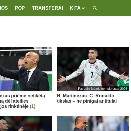
NOS
POP
TRANSFERAI
KITA
Pasaulio futbolo čempionatas 2026
nezas priėmė netikėtą
R. Martinezas: C. Ronaldo
ą dėl ateities
tikslas – ne pinigai ar titulai
jos rinktinėje
(1)