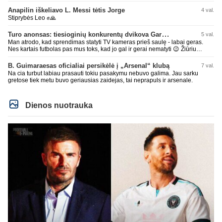
dieduko.
Anapilin iškeliavo L. Messi tėtis Jorge
4 val.
Stiprybės Leo ✊🙏
Turo anonsas: tiesioginių konkurentų dvikova Gargžduose
5 val.
Man atrodo, kad sprendimas statyti TV kameras prieš saulę - labai geras.
Nes kartais futbolas pas mus toks, kad jo gal ir gerai nematyti 😉 Žiūriu
transliaciją iš DG stadiono, tai negaliu atsidžiaugt tribūnos vaizdu - tuščia,
kaip alaus butelys, kurį ką tik išmaukiau. Linkėjimai Tadui (slapyvardžiu „apie
B. Guimaraesas oficialiai persikėlė į „Arsenal“ klubą
7 val.
nieką“), kuris kiek girdėjau, įpūtė akis varvinančių transliacijų dvasią 😀
Na cia turbut labiau prasauti tokiu pasakymu nebuvo galima. Jau sarku
gretose tiek metu buvo geriausias zaidejas, tai neprapuls ir arsenale.
Dienos nuotrauka