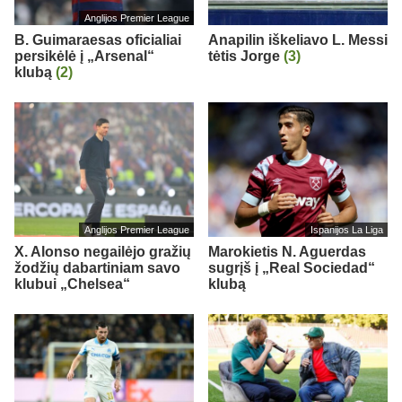
Anglijos Premier League
B. Guimaraesas oficialiai
Anapilin iškeliavo L. Messi
persikėlė į „Arsenal“
tėtis Jorge
(3)
klubą
(2)
Anglijos Premier League
Ispanijos La Liga
X. Alonso negailėjo gražių
Marokietis N. Aguerdas
žodžių dabartiniam savo
sugrįš į „Real Sociedad“
klubui „Chelsea“
klubą