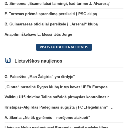
D. Simeone: „Esame labai laimingi, kad turime J. Alvarezą“
F. Torresas priėmė sprendimą persikelti į PSG ekipą
B. Guimaraesas oficialiai persikėlė į „Arsenal“ klubą
Anapilin iškeliavo L. Messi tėtis Jorge
VISOS FUTBOLO NAUJIENOS
Lietuviškos naujienos
G. Paberžis: „Man Žalgiris“ yra širdyje“
„Gintra“ nustelbė Rygos klubą ir tęs kovas UEFA Europos taurės atrankoje
Vaikinų U15 rinktinė Taline sužaidė pirmąsias kontrolines rungtynes
Kristupas–Algirdas Padegimas sugrįžta į FC „Hegelmann” B sudėtį
A. Skerla: „Ne tik gynėmės – norėjome atakuoti“
Lietuvos klubų pasirodymai Europoje: patirti pralaimėjimai Kroatijos atstovams