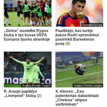
Ispanijos La Liga
„Gintra“ nustelbė Rygos
Paaiškėjo, kas turėjo
klubą ir tęs kovas UEFA
įtakos Rodri sprendimui
Europos taurės atrankoje
pasirinkti Barselonos
pusę
(9)
Anglijos Premier League
Anglijos Premier League
R. Araujo papildys
X. Alonso: „Esu
„Liverpool“ klubą
(2)
patenkintas dabartiniais
„Chelsea“ ekipos
vartininkais“