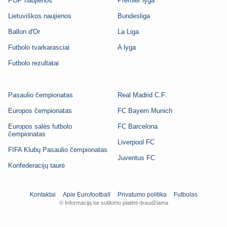
POP naujienos
Premier lyga
Lietuviškos naujienos
Bundesliga
Ballon d'Or
La Liga
Futbolo tvarkarasciai
A lyga
Futbolo rezultatai
Pasaulio čempionatas
Real Madrid C.F.
Europos čempionatas
FC Bayern Munich
Europos salės futbolo
FC Barcelona
čempionatas
Liverpool FC
FIFA Klubų Pasaulio čempionatas
Juventus FC
Konfederacijų taurė
Kontaktai
Apie Eurofootball
Privatumo politika
Futbolas
© Informaciją be sutikimo platinti draudžiama