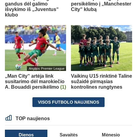
gandus dėl galimo
persikėlimo į „Manchester
išvykimo iš „Juventus“
City“ klubą
klubo
Anglijos Premier League
„Man City“ artėja link
Vaikinų U15 rinktinė Taline
susitarimo dėl marokiečio
sužaidė pirmąsias
A. Bouaddi persikėlimo
(1)
kontrolines rungtynes
VISOS FUTBOLO NAUJIENOS
TOP naujienos
Dienos
Savaitės
Mėnesio