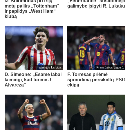
M. Solomonas po trijų
„Fenerbahce“ susidomėjo
metų paliks „Tottenham“
galimybe įsigyti R. Lukaku
ir papildys „West Ham“
klubą
Ispanijos La Liga
Prancūzijos Ligue 1
D. Simeone: „Esame labai
F. Torresas priėmė
laimingi, kad turime J.
sprendimą persikelti į PSG
Alvarezą“
ekipą