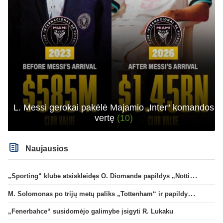
L. Messi gerokai pakėlė Majamio „Inter“ komandos
vertę
(10)
Naujausios
„Sporting“ klube atsiskleidęs O. Diomande papildys „Nottingham“ gretas
M. Solomonas po trijų metų paliks „Tottenham“ ir papildys „West Ham“ klubą
„Fenerbahce“ susidomėjo galimybe įsigyti R. Lukaku