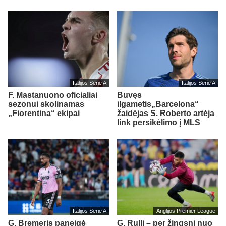
Italijos Serie A
Italijos Serie A
F. Mastanuono oficialiai
Buvęs
sezonui skolinamas
ilgametis„Barcelona“
„Fiorentina“ ekipai
žaidėjas S. Roberto artėja
link persikėlimo į MLS
Italijos Serie A
Anglijos Premier League
G. Bremeris paneigė
G. Rulli – per žingsnį nuo