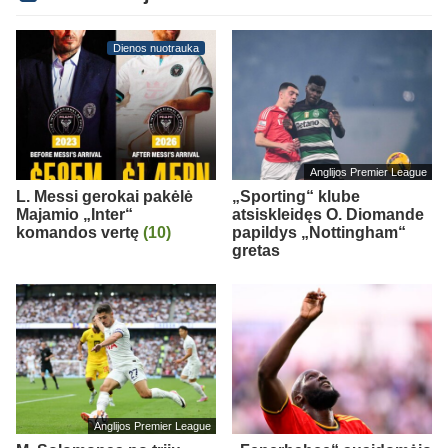
Dienos nuotrauka
Anglijos Premier League
L. Messi gerokai pakėlė
„Sporting“ klube
Majamio „Inter“
atsiskleidęs O. Diomande
komandos vertę
(10)
papildys „Nottingham“
gretas
Anglijos Premier League