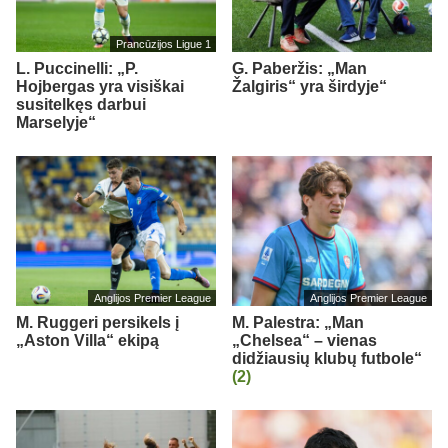
Prancūzijos Ligue 1
L. Puccinelli: „P.
G. Paberžis: „Man
Hojbergas yra visiškai
Žalgiris“ yra širdyje“
susitelkęs darbui
Marselyje“
Anglijos Premier League
Anglijos Premier League
M. Ruggeri persikels į
M. Palestra: „Man
„Aston Villa“ ekipą
„Chelsea“ – vienas
didžiausių klubų futbole“
(2)