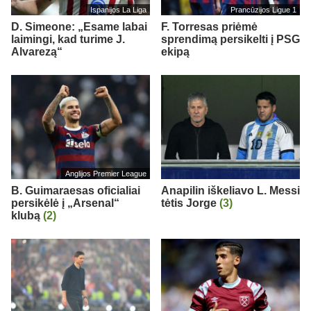
Ispanijos La Liga
Prancūzijos Ligue 1
D. Simeone: „Esame labai
F. Torresas priėmė
laimingi, kad turime J.
sprendimą persikelti į PSG
Alvarezą“
ekipą
Anglijos Premier League
B. Guimaraesas oficialiai
Anapilin iškeliavo L. Messi
persikėlė į „Arsenal“
tėtis Jorge
(3)
klubą
(2)