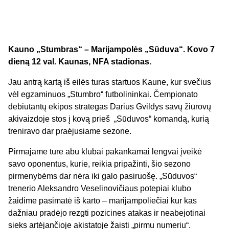
Kauno „Stumbras“ – Marijampolės „Sūduva“. Kovo 7
dieną 12 val. Kaunas, NFA stadionas.
Jau antrą kartą iš eilės turas startuos Kaune, kur svečius
vėl egzaminuos „Stumbro“ futbolininkai. Čempionato
debiutantų ekipos strategas Darius Gvildys savų žiūrovų
akivaizdoje stos į kovą prieš „Sūduvos“ komandą, kurią
treniravo dar praėjusiame sezone.
Pirmajame ture abu klubai pakankamai lengvai įveikė
savo oponentus, kurie, reikia pripažinti, šio sezono
pirmenybėms dar nėra iki galo pasiruošę. „Sūduvos“
trenerio Aleksandro Veselinovičiaus potepiai klubo
žaidime pasimatė iš karto – marijampoliečiai kur kas
dažniau pradėjo rezgti pozicines atakas ir neabejotinai
sieks artėjančioje akistatoje žaisti „pirmu numeriu“.