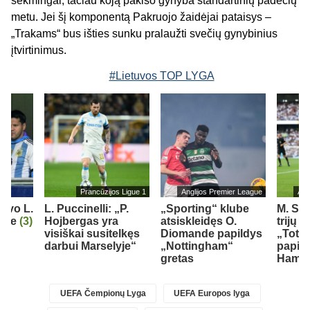
sėkmingai, tačiau koją pakišo gynyba standartinių padėčių
metu. Jei šį komponentą Pakruojo žaidėjai pataisys –
„Trakams“ bus išties sunku pralaužti svečių gynybinius
įtvirtinimus.
#Lietuvos TOP LYGA
Prancūzijos Ligue 1
Anglijos Premier League
Ang
iavo L.
L. Puccinelli: „P.
„Sporting“ klube
M. So
orge
(3)
Hojbergas yra
atsiskleidęs O.
trijų 
visiškai susitelkęs
Diomande papildys
„Totte
darbui Marselyje“
„Nottingham“
papil
gretas
Ham“ 
UEFA Čempionų Lyga
UEFA Europos lyga