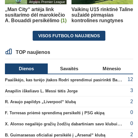
Anglijos Premier League
„Man City“ artėja link
Vaikinų U15 rinktinė Taline
susitarimo dėl marokiečio
sužaidė pirmąsias
A. Bouaddi persikėlimo
(1)
kontrolines rungtynes
VISOS FUTBOLO NAUJIENOS
TOP naujienos
Dienos
Savaitės
Mėnesio
12
Paaiškėjo, kas turėjo įtakos Rodri sprendimui pasirinkti Barselonos pusę
3
Anapilin iškeliavo L. Messi tėtis Jorge
2
R. Araujo papildys „Liverpool“ klubą
0
F. Torresas priėmė sprendimą persikelti į PSG ekipą
0
X. Alonso negailėjo gražių žodžių dabartiniam savo klubui „Chelsea“
2
B. Guimaraesas oficialiai persikėlė į „Arsenal“ klubą