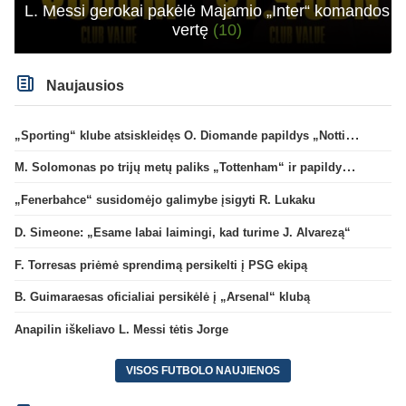
L. Messi gerokai pakėlė Majamio „Inter“ komandos
vertę
(10)
Naujausios
„Sporting“ klube atsiskleidęs O. Diomande papildys „Nottingham“ gretas
M. Solomonas po trijų metų paliks „Tottenham“ ir papildys „West Ham“ klubą
„Fenerbahce“ susidomėjo galimybe įsigyti R. Lukaku
D. Simeone: „Esame labai laimingi, kad turime J. Alvarezą“
F. Torresas priėmė sprendimą persikelti į PSG ekipą
B. Guimaraesas oficialiai persikėlė į „Arsenal“ klubą
Anapilin iškeliavo L. Messi tėtis Jorge
VISOS FUTBOLO NAUJIENOS