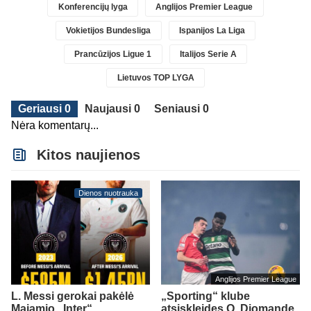
Konferencijų lyga
Anglijos Premier League
Vokietijos Bundesliga
Ispanijos La Liga
Prancūzijos Ligue 1
Italijos Serie A
Lietuvos TOP LYGA
Geriausi 0
Naujausi 0
Seniausi 0
Nėra komentarų...
Kitos naujienos
Dienos nuotrauka
Anglijos Premier League
L. Messi gerokai pakėlė
„Sporting“ klube
Majamio „Inter“
atsiskleidęs O. Diomande