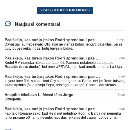
VISOS FUTBOLO NAUJIENOS
Naujausi komentarai
Paaiškėjo, kas turėjo įtakos Rodri sprendimui pasirinkti Barselonos pusę
4 min.
Davai gal jau nebesvaik. Oficialiai ne vienas bidas nebuvo pateiktas. Jei jis
būtų buvęs reikalingas, būtų buvęs ir bidas.
Paaiškėjo, kas turėjo įtakos Rodri sprendimui pasirinkti Barselonos pusę
5 val.
Kodėl RM nemoka niekada pralaimėti. Pamenu nelaimėjo La Liga po
Ronaldo (buvo duobė), bet ėmė UEFA CL, lojo, kad nereikia mums La Liga,
kaip n metų nepasisekė laimėti dar tada Benzema lyg užmetė, kad nori
laimėti La Liga. Dabar vėl gavo nuo Barcos ir Rodri ateina ne pas juos, vėl
Paaiškėjo, kas turėjo įtakos Rodri sprendimui pasirinkti Barselonos pusę
5 val.
nereikia mums jo, senas ir t.t. Gal davai vyriškai priimkit tuos pralaimėjimus
In your face RM, sakiau, kad City sueina gerai su Barca, net jei Rodri laisvas,
be kvailų nereikia, nenorim ir t.t.
klubo aplinka (šiuo atveju Pepa) teisingai nukreipė. Canceli dar vienas
buves Rodri bendraklubis, bus įdomus sezonas. Abu apsipirko neblogai.
Super
Anapilin iškeliavo L. Messi tėtis Jorge
9 val.
Uzuojauta
Paaiškėjo, kas turėjo įtakos Rodri sprendimui pasirinkti Barselonos pusę
9 val.
Fabrizio Romano sako, kad Real net nebidino Rodri, o Barca net neiperka
jo, ta prasme 50 liamų nesiūlo. Išpustas reikalas dėl traumingo, be 5min
dieduko.