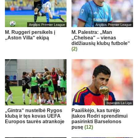
Anglijos Premier League
Anglijos Premier League
M. Ruggeri persikels į
M. Palestra: „Man
„Aston Villa“ ekipą
„Chelsea“ – vienas
didžiausių klubų futbole“
(2)
Ispanijos La Liga
„Gintra“ nustelbė Rygos
Paaiškėjo, kas turėjo
klubą ir tęs kovas UEFA
įtakos Rodri sprendimui
Europos taurės atrankoje
pasirinkti Barselonos
pusę
(12)