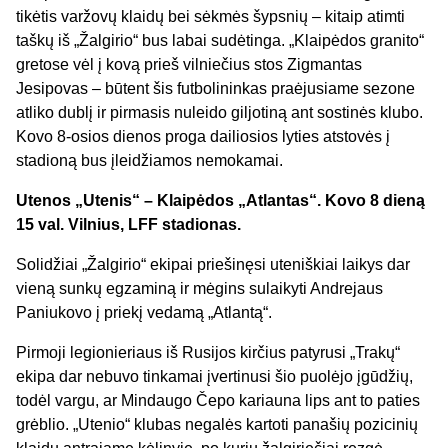
tikėtis varžovų klaidų bei sėkmės šypsnių – kitaip atimti
taškų iš „Žalgirio“ bus labai sudėtinga. „Klaipėdos granito“
gretose vėl į kovą prieš vilniečius stos Zigmantas
Jesipovas – būtent šis futbolininkas praėjusiame sezone
atliko dublį ir pirmasis nuleido giljotiną ant sostinės klubo.
Kovo 8-osios dienos proga dailiosios lyties atstovės į
stadioną bus įleidžiamos nemokamai.
Utenos „Utenis“ – Klaipėdos „Atlantas“. Kovo 8 dieną
15 val. Vilnius, LFF stadionas.
Solidžiai „Žalgirio“ ekipai priešinęsi uteniškiai laikys dar
vieną sunkų egzaminą ir mėgins sulaikyti Andrejaus
Paniukovo į priekį vedamą „Atlantą“.
Pirmoji legionieriaus iš Rusijos kirčius patyrusi „Trakų“
ekipa dar nebuvo tinkamai įvertinusi šio puolėjo įgūdžių,
todėl vargu, ar Mindaugo Čepo kariauna lips ant to paties
grėblio. „Utenio“ klubas negalės kartoti panašių pozicinių