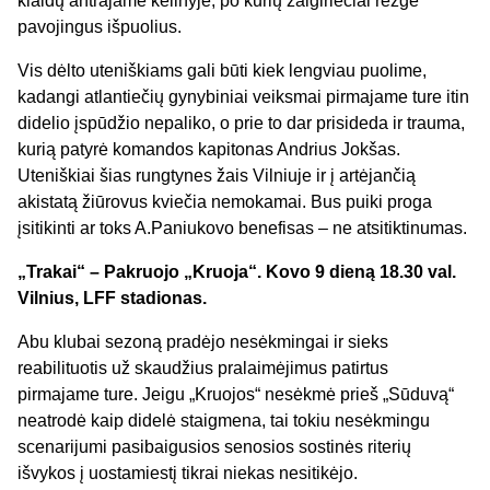
klaidų antrajame kėlinyje, po kurių žalgiriečiai rezgė
pavojingus išpuolius.
Vis dėlto uteniškiams gali būti kiek lengviau puolime,
kadangi atlantiečių gynybiniai veiksmai pirmajame ture itin
didelio įspūdžio nepaliko, o prie to dar prisideda ir trauma,
kurią patyrė komandos kapitonas Andrius Jokšas.
Uteniškiai šias rungtynes žais Vilniuje ir į artėjančią
akistatą žiūrovus kviečia nemokamai. Bus puiki proga
įsitikinti ar toks A.Paniukovo benefisas – ne atsitiktinumas.
„Trakai“ – Pakruojo „Kruoja“. Kovo 9 dieną 18.30 val.
Vilnius, LFF stadionas.
Abu klubai sezoną pradėjo nesėkmingai ir sieks
reabilituotis už skaudžius pralaimėjimus patirtus
pirmajame ture. Jeigu „Kruojos“ nesėkmė prieš „Sūduvą“
neatrodė kaip didelė staigmena, tai tokiu nesėkmingu
scenarijumi pasibaigusios senosios sostinės riterių
išvykos į uostamiestį tikrai niekas nesitikėjo.