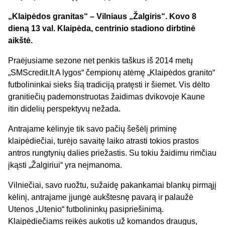
„Klaipėdos granitas“ – Vilniaus „Žalgiris“. Kovo 8
dieną 13 val. Klaipėda, centrinio stadiono dirbtinė
aikštė.
Praėjusiame sezone net penkis taškus iš 2014 metų
„SMScredit.lt A lygos“ čempionų atėmę „Klaipėdos granito“
futbolininkai sieks šią tradiciją pratęsti ir šiemet. Vis dėlto
granitiečių pademonstruotas žaidimas dvikovoje Kaune
itin didelių perspektyvų nežada.
Antrajame kėlinyje tik savo pačių šešėlį priminę
klaipėdiečiai, turėjo savaitę laiko atrasti tokios prastos
antros rungtynių dalies priežastis. Su tokiu žaidimu rimčiau
įkąsti „Žalgiriui“ yra neįmanoma.
Vilniečiai, savo ruožtu, sužaidę pakankamai blankų pirmąjį
kėlinį, antrajame įjungė aukštesnę pavarą ir palaužė
Utenos „Utenio“ futbolininkų pasipriešinimą.
Klaipėdiečiams reikės aukotis už komandos draugus,