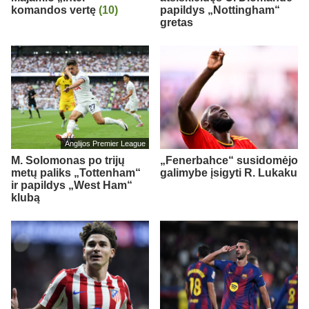
komandos vertę
(10)
papildys „Nottingham“
gretas
Anglijos Premier League
M. Solomonas po trijų
„Fenerbahce“ susidomėjo
metų paliks „Tottenham“
galimybe įsigyti R. Lukaku
ir papildys „West Ham“
klubą