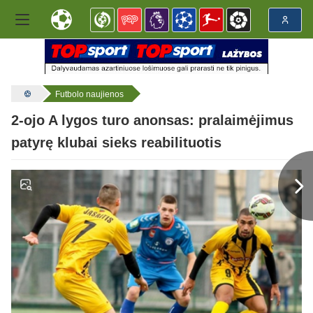
Futbolo naujienos
2-ojo A lygos turo anonsas: pralaimėjimus
patyrę klubai sieks reabilituotis