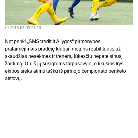
2015-03-06 21:10
Net penki „SMScredit.lt A lygos“ pirmenybes
pralaimėjimais pradėję klubai, mėgins reabilituotis už
skaudžias nesėkmes ir trenerių lūkesčių nepateisinusį
žaidimą. Du iš jų susigrums tarpusavyje, o likusios trys
ekipos sieks atimti taškų iš pirmojo čempionato penketo
atstovų.