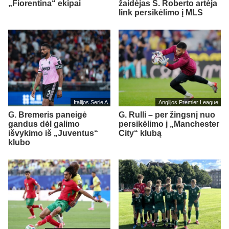
„Fiorentina“ ekipai
žaidėjas S. Roberto artėja
link persikėlimo į MLS
Italijos Serie A
Anglijos Premier League
G. Bremeris paneigė
G. Rulli – per žingsnį nuo
gandus dėl galimo
persikėlimo į „Manchester
išvykimo iš „Juventus“
City“ klubą
klubo