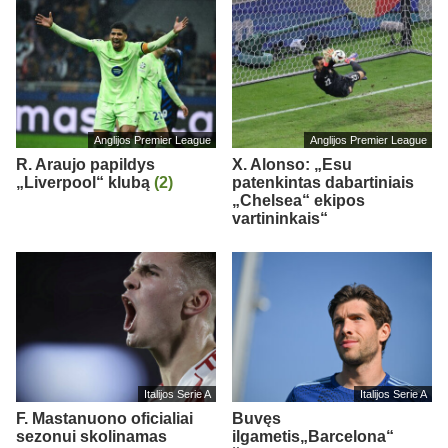
Anglijos Premier League
Anglijos Premier League
R. Araujo papildys
X. Alonso: „Esu
„Liverpool“ klubą
(2)
patenkintas dabartiniais
„Chelsea“ ekipos
vartininkais“
Italijos Serie A
Italijos Serie A
F. Mastanuono oficialiai
Buvęs
sezonui skolinamas
ilgametis„Barcelona“