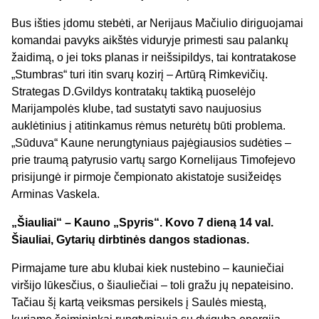
Bus išties įdomu stebėti, ar Nerijaus Mačiulio diriguojamai
komandai pavyks aikštės viduryje primesti sau palankų
žaidimą, o jei toks planas ir neišsipildys, tai kontratakose
„Stumbras“ turi itin svarų kozirį – Artūrą Rimkevičių.
Strategas D.Gvildys kontratakų taktiką puoselėjo
Marijampolės klube, tad sustatyti savo naujuosius
auklėtinius į atitinkamus rėmus neturėtų būti problema.
„Sūduva“ Kaune nerungtyniaus pajėgiausios sudėties –
prie traumą patyrusio vartų sargo Kornelijaus Timofejevo
prisijungė ir pirmoje čempionato akistatoje susižeidęs
Arminas Vaskela.
„Šiauliai“ – Kauno „Spyris“. Kovo 7 dieną 14 val.
Šiauliai, Gytarių dirbtinės dangos stadionas.
Pirmajame ture abu klubai kiek nustebino – kauniečiai
viršijo lūkesčius, o šiauliečiai – toli gražu jų nepateisino.
Tačiau šį kartą veiksmas persikels į Saulės miestą,