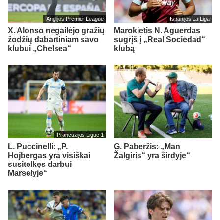
Anglijos Premier League
Ispanijos La Liga
X. Alonso negailėjo gražių
Marokietis N. Aguerdas
žodžių dabartiniam savo
sugrįš į „Real Sociedad“
klubui „Chelsea“
klubą
Prancūzijos Ligue 1
L. Puccinelli: „P.
G. Paberžis: „Man
Hojbergas yra visiškai
Žalgiris“ yra širdyje“
susitelkęs darbui
Marselyje“