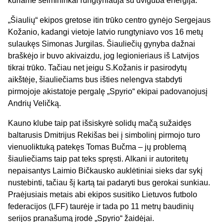
kuriame šeimininkai rungtyniauja su dviguba energija.
„Šiaulių“ ekipos gretose itin trūko centro gynėjo Sergejaus
Kožanio, kadangi vietoje latvio rungtyniavo vos 16 metų
sulaukęs Simonas Jurgilas. Šiauliečių gynyba dažnai
braškėjo ir buvo akivaizdu, jog legionieriaus iš Latvijos
tikrai trūko. Tačiau net jeigu S.Kožanis ir pasirodytų
aikštėje, šiauliečiams bus išties nelengva stabdyti
pirmojoje akistatoje pergalę „Spyrio“ ekipai padovanojusį
Andrių Veličką.
Kauno klube taip pat išsiskyrė solidų mačą sužaidęs
baltarusis Dmitrijus Rekišas bei į simbolinį pirmojo turo
vienuoliktuką patekęs Tomas Bučma – jų problemą
šiauliečiams taip pat teks spręsti. Alkani ir autoritetų
nepaisantys Laimio Bičkausko auklėtiniai sieks dar sykį
nustebinti, tačiau šį kartą tai padaryti bus gerokai sunkiau.
Praėjusiais metais abi ekipos susitiko Lietuvos futbolo
federacijos (LFF) taurėje ir tada po 11 metrų baudinių
serijos pranašumą įrodė „Spyrio“ žaidėjai.