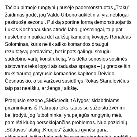
Tačiau pirmoje rungtynių pusėje pademonstruotas „Trakų“
žaidimas įrodė, jog Valdo Urbono auklėtiniai yra neblogai
pasiruošę sezonui. Puikią sportinę formą demonstruojantis
Lukas Kochanauskas atrodė labai grėsmingai, taip pat
nustebino ir puikiai dėl aukštų kamuolių kovojęs Ronaldas
Solominas, kuris ne tik atliko komandos draugui
rezultatyvų perdavimą, bet ir pats galingu smūgiu
sudrebino vartų konstrukciją. Vis dėlto senosios sostinės
atstovams teks lopyti atsiradusias spragas – jų gretose itin
trūks traumą patyrusio komandos kapitono Deivido
Česnauskio, o su varžovu susidūręs Rokas Stanulevičius
taip pat neaišku, ar žengs į aikštę.
Praėjusio sezono „SMScredit.lt A lygos“ sidabriniams
prizininkams iš Pakruojo teks kautis su sužeistu žvėrimi
bei įrodyti, jog futbolininkai yra pajėgūs rungtynių metu
pamiršti klubą persekiojančias problemas. Nuo pozicinių
„Sūduvos“ atakų „Kruojos“ žaidėjai gynėsi gana