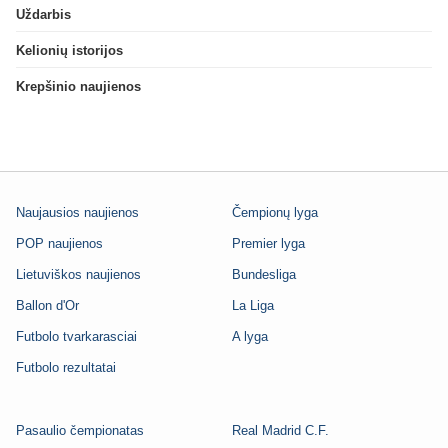
Uždarbis
Kelionių istorijos
Krepšinio naujienos
Naujausios naujienos
Čempionų lyga
POP naujienos
Premier lyga
Lietuviškos naujienos
Bundesliga
Ballon d'Or
La Liga
Futbolo tvarkarasciai
A lyga
Futbolo rezultatai
Pasaulio čempionatas
Real Madrid C.F.