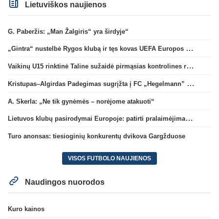
Lietuviškos naujienos
G. Paberžis: „Man Žalgiris“ yra širdyje“
„Gintra“ nustelbė Rygos klubą ir tęs kovas UEFA Europos taurės atrankoje
Vaikinų U15 rinktinė Taline sužaidė pirmąsias kontrolines rungtynes
Kristupas–Algirdas Padegimas sugrįžta į FC „Hegelmann” B sudėtį
A. Skerla: „Ne tik gynėmės – norėjome atakuoti“
Lietuvos klubų pasirodymai Europoje: patirti pralaimėjimai Kroatijos atstovams
Turo anonsas: tiesioginių konkurentų dvikova Gargžduose
VISOS FUTBOLO NAUJIENOS
Naudingos nuorodos
Kuro kainos