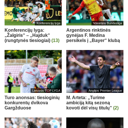
Konferencijų lyga
Vokietijos Bundesliga
Konferencijų lyga:
Argentinos rinktinės
„Žalgiris“ – „Hajduk“
gynėjas F. Medina
(rungtynės tiesiogiai)
(13)
persikels į „Bayer“ klubą
Lietuvos TOP LYGA
Anglijos Premier League
Turo anonsas: tiesioginių
M. Arteta: „Turime
konkurentų dvikova
ambiciją kitą sezoną
Gargžduose
kovoti dėl visų titulų“
(2)