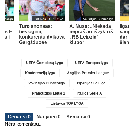
undesliga
Lietuvos TOP LYGA
Vokietijos Bundesliga
Turo anonsas:
A. Nusa: „Niekada
Ilgam
jas F.
tiesioginių
neprašiau išvykti iš
saugas
els į
konkurentų dvikova
„RB Leipzig“
dar me
ą
Gargžduose
klubo“
šiame
UEFA Čempionų Lyga
UEFA Europos lyga
Konferencijų lyga
Anglijos Premier League
Vokietijos Bundesliga
Ispanijos La Liga
Prancūzijos Ligue 1
Italijos Serie A
Lietuvos TOP LYGA
Geriausi 0
Naujausi 0
Seniausi 0
Nėra komentarų...