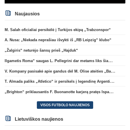
Naujausios
M. Salah oficialiai persikėlė į Turkijos ekipą „Trabzonspor“
A. Nusa: „Niekada neprašiau išvykti iš „RB Leipzig“ klubo“
„Žalgiris“ neturėjo šansų prieš „Hajduk“
Ilgametis Roma“ saugas L. Pellegrini dar metams liks šiame klube
V. Kompany pasisakė apie gandus dėl M. Olise ateities „Bayern“ gretose
T. Almada paliks „Atletico“ ir persikels į legendinę Argentinos ekipą
„Brighton“ priklausantis F. Buonanotte karjerą pratęs Ispanijoje
VISOS FUTBOLO NAUJIENOS
Lietuviškos naujienos