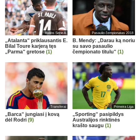
Italijos Serie A
Pasaulio čempionatas 2018
„Atalanta“ priklausantis E.
B. Mendy: „Darau ką noriu
Bilal Toure karjerą tęs
su savo pasaulio
„Parma“ gretose
(1)
čempionato titulu“
(1)
Transferai
Primeira Liga
„Barca“ jungiasi į kovą
„Sporting“ pasipildys
dėl Rodri
(9)
Australijos rinktinės
krašto saugu
(1)