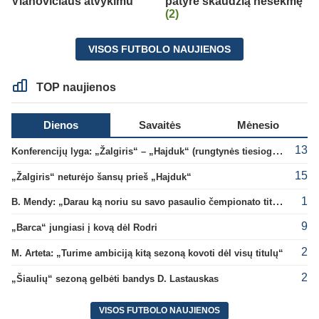
Vlahovičiaus atvykimu“
patyrė skaudžią nesėkmę
(2)
VISOS FUTBOLO NAUJIENOS
TOP naujienos
Dienos
Savaitės
Mėnesio
13
Konferencijų lyga: „Žalgiris“ – „Hajduk“ (rungtynės tiesiogiai)
15
„Žalgiris“ neturėjo šansų prieš „Hajduk“
1
B. Mendy: „Darau ką noriu su savo pasaulio čempionato titulu“
9
„Barca“ jungiasi į kovą dėl Rodri
2
M. Arteta: „Turime ambiciją kitą sezoną kovoti dėl visų titulų“
2
„Šiaulių“ sezoną gelbėti bandys D. Lastauskas
VISOS FUTBOLO NAUJIENOS