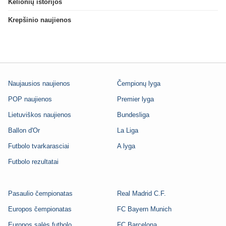
Kelionių istorijos
Krepšinio naujienos
Naujausios naujienos
Čempionų lyga
POP naujienos
Premier lyga
Lietuviškos naujienos
Bundesliga
Ballon d'Or
La Liga
Futbolo tvarkarasciai
A lyga
Futbolo rezultatai
Pasaulio čempionatas
Real Madrid C.F.
Europos čempionatas
FC Bayern Munich
Europos salės futbolo
FC Barcelona