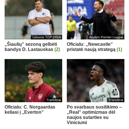
Lietuvos TOP LYGA
Anglijos Premier League
„Šiaulių“ sezoną gelbėti
Oficialu: „Newcastle“
bandys D. Lastauskas
(2)
pristatė naują strategą
(1)
Transferai
Transferai
Oficialu: C. Norgaardas
Po svarbaus susitikimo –
keliasi į „Everton“
„Real“ optimizmas dėl
naujos sutarties su
Viniciumi