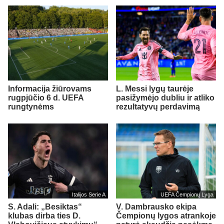
Informacija žiūrovams
L. Messi lygų taurėje
rugpjūčio 6 d. UEFA
pasižymėjo dubliu ir atliko
rungtynėms
rezultatyvų perdavimą
Italijos Serie A
UEFA Čempionų Lyga
S. Adali: „Besiktas“
V. Dambrausko ekipa
klubas dirba ties D.
Čempionų lygos atrankoje