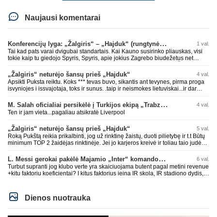
Naujausi komentarai
Konferencijų lyga: „Žalgiris“ – „Hajduk“ (rungtynės tiesiogiai)
1 val.
Tai kad pats varai dvigubai standartais. Kai Kauno susirinko pliauskas, visi
tokie kaip tu giedojo Spyris, Spyris, apie jokius Zagrebo biudežetus net
nekalbėjot. Dabar kai Spartakas gavo per rudają, tai jau pz BIUDŽETAS
daug didesnis. Tfu ant tokių.
„Žalgiris“ neturėjo šansų prieš „Hajduk“
4 val.
Apsikti Puksta reiktu. Koks *** tevas buvo, sikantis ant tevynes, pirma proga
isvyniojes i issvajotaja, toks ir sunus. .taip ir neismokes lietuviskai...ir dar
pasimaives pries ziurovus po golo...aciu, ne...nebent vertybiu neturintis
laurynas ikalbins
M. Salah oficialiai persikėlė į Turkijos ekipą „Trabzonspor“
4 val.
Ten ir jam vieta...pagaliau atsikratė Liverpool
„Žalgiris“ neturėjo šansų prieš „Hajduk“
5 val.
Roką Pukštą reikia prikalbinti, jog už rinktinę žaistų, duoti pilietybę ir t.t Būtų
minimum TOP 2 žaidėjas rinktinėje. Jei jo karjeros kreivė ir toliau taio judės,
bus per vėlu po to, nes JAV ji pasikvies žaisti.
L. Messi gerokai pakėlė Majamio „Inter“ komandos vertę
6 val.
Turbut supranti jog klubo verte yra skaiciuojama butent pagal metini revenue
+kitu faktoriu koeficientai? I kitus faktorius ieina IR skola, IR stadiono dydis,
IR lygos populiarumas, IR dar eile kitu dalyku. O tavo pamineta Barca kuo
puikiausiai sugeneravo rekordini 1.1B revenue, kas stipriai prisidejo prie
milzinisko klubo vertes suoli siemet. Be to, tie 200 pamineti cia yra visiskai
Dienos nuotrauka
on-point, jeigu jau musu mylimas D. prasneko apie klubo vertes kelima, arba
CR atveju - numusima.