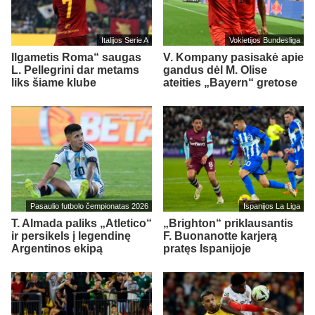
Italijos Serie A
Vokietijos Bundesliga
Ilgametis Roma“ saugas
V. Kompany pasisakė apie
L. Pellegrini dar metams
gandus dėl M. Olise
liks šiame klube
ateities „Bayern“ gretose
Pasaulio futbolo čempionatas 2026
Ispanijos La Liga
T. Almada paliks „Atletico“
„Brighton“ priklausantis
ir persikels į legendinę
F. Buonanotte karjerą
Argentinos ekipą
pratęs Ispanijoje