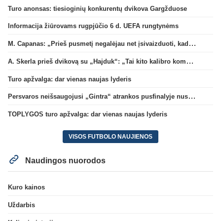
Turo anonsas: tiesioginių konkurentų dvikova Gargžduose
Informacija žiūrovams rugpjūčio 6 d. UEFA rungtynėms
M. Capanas: „Prieš pusmetį negalėjau net įsivaizduoti, kad žaisime prieš „Hajduk“
A. Skerla prieš dvikovą su „Hajduk“: „Tai kito kalibro komanda“
Turo apžvalga: dar vienas naujas lyderis
Persvaros neišsaugojusi „Gintra“ atrankos pusfinalyje nusileido Škotijos čempionėms
TOPLYGOS turo apžvalga: dar vienas naujas lyderis
VISOS FUTBOLO NAUJIENOS
Naudingos nuorodos
Kuro kainos
Uždarbis