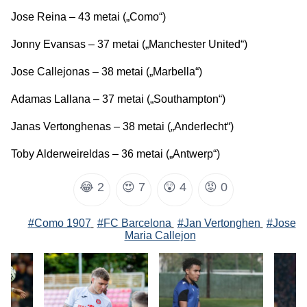
Jose Reina – 43 metai („Como“)
Jonny Evansas – 37 metai („Manchester United“)
Jose Callejonas – 38 metai („Marbella“)
Adamas Lallana – 37 metai („Southampton“)
Janas Vertonghenas – 38 metai („Anderlecht“)
Toby Alderweireldas – 36 metai („Antwerp“)
😂
2
😍
7
😲
4
😡
0
#Como 1907
#FC Barcelona
#Jan Vertonghen
#Jose
Maria Callejon