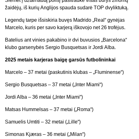
Šiemet į užtarnautą poilsį pasitraukė visas būrys žinomų
žaidėjų, iš kurių Anglijos spauda sudarė TOP dvyliktuką.
Legendų tarpe išsiskiria buvęs Madrido „Real“ gynėjas
Marcelo, kuris per savo karjerą iškovojo net 26 trofėjus.
Batelius ant vinies pakabino ir dvi buvusios „Barcelona“
klubo garsenybės Sergio Busquetsas ir Jordi Alba.
2025 metais karjeras baigę garsūs futbolininkai
Marcelo – 37 metai (paskutinis klubas – „Fluminense“)
Sergio Busquetsas – 37 metai („Inter Miami“)
Jordi Alba – 36 metai („Inter Miami“)
Matsas Hummelsas – 37 metai („Roma“)
Samuelis Umtiti – 32 metai („Lille“)
Simonas Kjæras – 36 metai („Milan“)