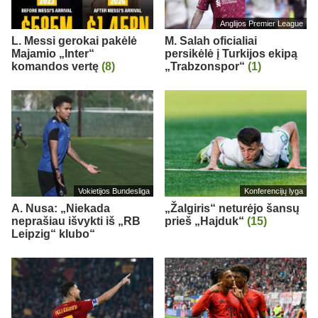
Anglijos Premier League
L. Messi gerokai pakėlė
M. Salah oficialiai
Majamio „Inter“
persikėlė į Turkijos ekipą
komandos vertę
(8)
„Trabzonspor“
(1)
Vokietijos Bundesliga
Konferencijų lyga
A. Nusa: „Niekada
„Žalgiris“ neturėjo šansų
neprašiau išvykti iš „RB
prieš „Hajduk“
(15)
Leipzig“ klubo“