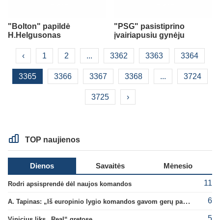
"Bolton" papildė
"PSG" pasistiprino
H.Helgusonas
įvairiapusiu gynėju
‹
1
2
...
3362
3363
3364
3365
3366
3367
3368
...
3724
3725
›
TOP naujienos
Dienos
Savaitės
Mėnesio
11
Rodri apsisprendė dėl naujos komandos
6
A. Tapinas: „Iš europinio lygio komandos gavom gerų pamokų“
5
Vinicius liks „Real“ gretose