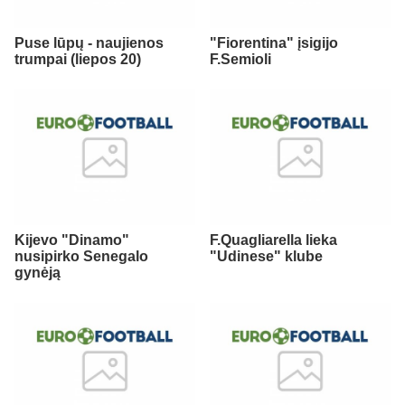
Puse lūpų - naujienos
"Fiorentina" įsigijo
trumpai (liepos 20)
F.Semioli
Kijevo "Dinamo"
F.Quagliarella lieka
nusipirko Senegalo
"Udinese" klube
gynėją