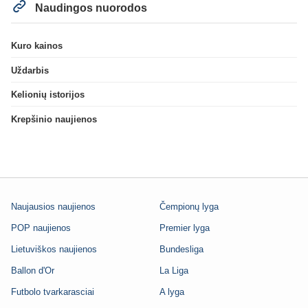
Naudingos nuorodos
Kuro kainos
Uždarbis
Kelionių istorijos
Krepšinio naujienos
Naujausios naujienos
Čempionų lyga
POP naujienos
Premier lyga
Lietuviškos naujienos
Bundesliga
Ballon d'Or
La Liga
Futbolo tvarkarasciai
A lyga