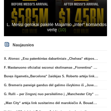
L. Messi gerokai pakėlė Majamio „Inter“ komandos
vertę
(10)
Naujausios
X. Alonso: „Esu patenkintas dabartiniais „Chelsea“ ekipos vartininkais“
F. Mastanuono oficialiai sezonui skolinamas „Fiorentina“ ekipai
Buvęs ilgametis„Barcelona“ žaidėjas S. Roberto artėja link persikėlimo į MLS
G. Bremeris paneigė gandus dėl galimo išvykimo iš „Juventus“ klubo
G. Rulli – per žingsnį nuo persikėlimo į „Manchester City“ klubą
„Man City“ artėja link susitarimo dėl marokiečio A. Bouaddi persikėlimo