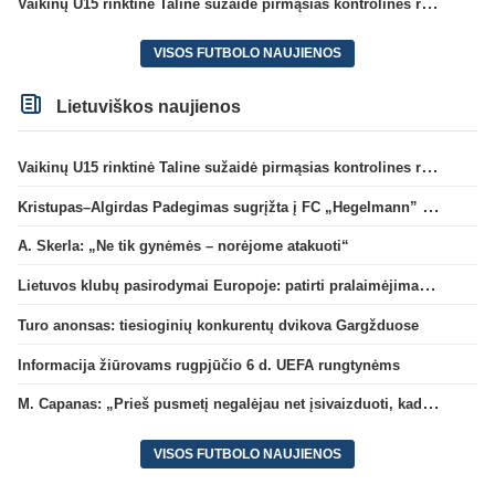
Vaikinų U15 rinktinė Taline sužaidė pirmąsias kontrolines rungtynes
VISOS FUTBOLO NAUJIENOS
Lietuviškos naujienos
Vaikinų U15 rinktinė Taline sužaidė pirmąsias kontrolines rungtynes
Kristupas–Algirdas Padegimas sugrįžta į FC „Hegelmann” B sudėtį
A. Skerla: „Ne tik gynėmės – norėjome atakuoti“
Lietuvos klubų pasirodymai Europoje: patirti pralaimėjimai Kroatijos atstovams
Turo anonsas: tiesioginių konkurentų dvikova Gargžduose
Informacija žiūrovams rugpjūčio 6 d. UEFA rungtynėms
M. Capanas: „Prieš pusmetį negalėjau net įsivaizduoti, kad žaisime prieš „Hajduk“
VISOS FUTBOLO NAUJIENOS