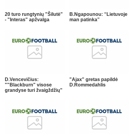
20 turo rungtynių "Šilutė"
B.Ngapounou: “Lietuvoje
- "Interas" apžvalga
man patinka”
D.Vencevičius:
"Ajax" gretas papildė
""Blackburn" visose
D.Rommedahlis
grandyse turi žvaigždžių"