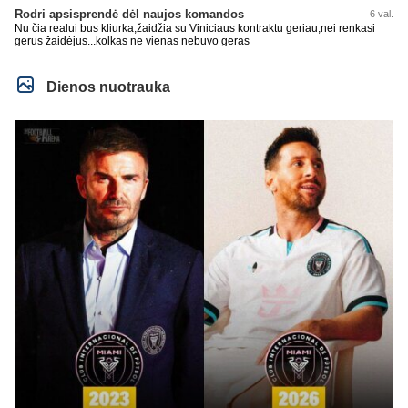
Rodri apsisprendė dėl naujos komandos
6 val.
Nu čia realui bus kliurka,žaidžia su Viniciaus kontraktu geriau,nei renkasi
gerus žaidėjus...kolkas ne vienas nebuvo geras
Dienos nuotrauka