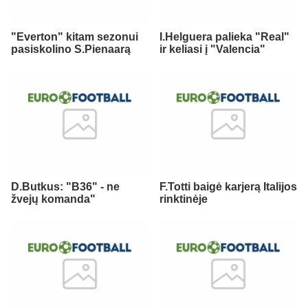
"Everton" kitam sezonui
I.Helguera palieka "Real"
pasiskolino S.Pienaarą
ir keliasi į "Valencia"
D.Butkus: "B36" - ne
F.Totti baigė karjerą Italijos
žvejų komanda"
rinktinėje