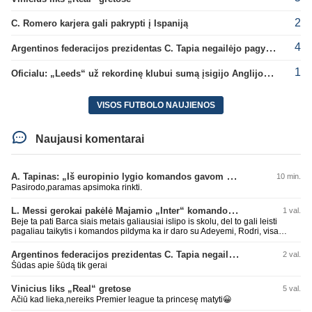
2
C. Romero karjera gali pakrypti į Ispaniją
4
Argentinos federacijos prezidentas C. Tapia negailėjo pagyrų G. Infantino
1
Oficialu: „Leeds“ už rekordinę klubui sumą įsigijo Anglijos rinktinės vartininką
VISOS FUTBOLO NAUJIENOS
Naujausi komentarai
A. Tapinas: „Iš europinio lygio komandos gavom gerų pamokų“
10 min.
Pasirodo,paramas apsimoka rinkti.
L. Messi gerokai pakėlė Majamio „Inter“ komandos vertę
1 val.
Beje ta pati Barca siais metais galiausiai islipo is skolu, del to gali leisti
pagaliau taikytis i komandos pildyma ka ir daro su Adeyemi, Rodri, visa
Julian Alvarez saga.
Argentinos federacijos prezidentas C. Tapia negailėjo pagyrų G. Infantino
2 val.
Šūdas apie šūdą tik gerai
Vinicius liks „Real“ gretose
5 val.
Ačiū kad lieka,nereiks Premier league ta princesę matyti😀