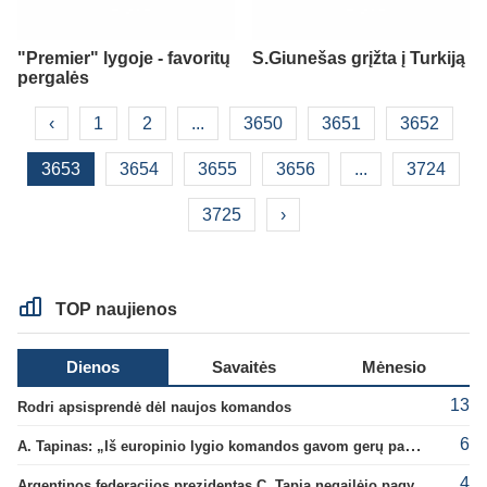
"Premier" lygoje - favoritų
S.Giunešas grįžta į Turkiją
pergalės
‹
1
2
...
3650
3651
3652
3653
3654
3655
3656
...
3724
3725
›
TOP naujienos
Dienos
Savaitės
Mėnesio
13
Rodri apsisprendė dėl naujos komandos
6
A. Tapinas: „Iš europinio lygio komandos gavom gerų pamokų“
4
Argentinos federacijos prezidentas C. Tapia negailėjo pagyrų G. Infantino