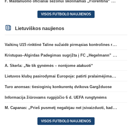
F. Mastanuono oficialiai sezonui skolinamas „Fiorentina“ ekipai
VISOS FUTBOLO NAUJIENOS
Lietuviškos naujienos
Vaikinų U15 rinktinė Taline sužaidė pirmąsias kontrolines rungtynes
Kristupas–Algirdas Padegimas sugrįžta į FC „Hegelmann” B sudėtį
A. Skerla: „Ne tik gynėmės – norėjome atakuoti“
Lietuvos klubų pasirodymai Europoje: patirti pralaimėjimai Kroatijos atstovams
Turo anonsas: tiesioginių konkurentų dvikova Gargžduose
Informacija žiūrovams rugpjūčio 6 d. UEFA rungtynėms
M. Capanas: „Prieš pusmetį negalėjau net įsivaizduoti, kad žaisime prieš „Hajduk“
VISOS FUTBOLO NAUJIENOS