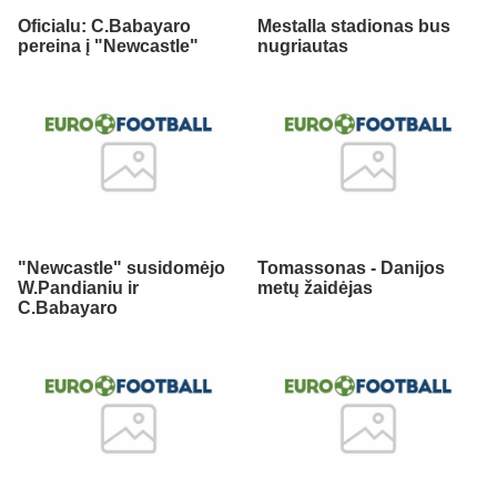
Oficialu: C.Babayaro
Mestalla stadionas bus
pereina į "Newcastle"
nugriautas
"Newcastle" susidomėjo
Tomassonas - Danijos
W.Pandianiu ir
metų žaidėjas
C.Babayaro