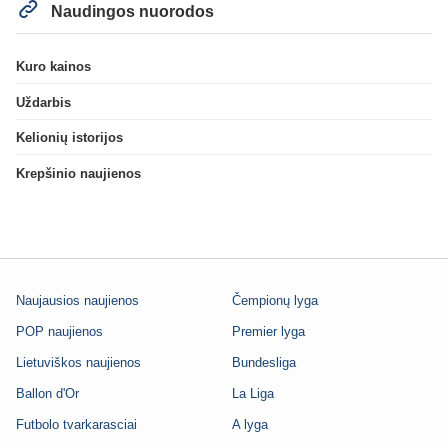
Naudingos nuorodos
Kuro kainos
Uždarbis
Kelionių istorijos
Krepšinio naujienos
Naujausios naujienos
Čempionų lyga
POP naujienos
Premier lyga
Lietuviškos naujienos
Bundesliga
Ballon d'Or
La Liga
Futbolo tvarkarasciai
A lyga