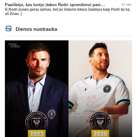
Paaiškėjo, kas turėjo įtakos Rodri sprendimui pasirinkti Barselonos pusę
37 min.
Iš Rodri pusės geras ejimas, bet jei išstums tokius žaidėjus kaip Pedri tai ką
aš žinau :)
Dienos nuotrauka