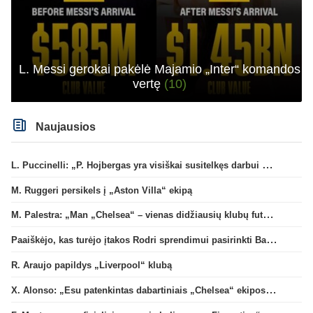
L. Messi gerokai pakėlė Majamio „Inter“ komandos
vertę
(10)
Naujausios
L. Puccinelli: „P. Hojbergas yra visiškai susitelkęs darbui Marselyje“
M. Ruggeri persikels į „Aston Villa“ ekipą
M. Palestra: „Man „Chelsea“ – vienas didžiausių klubų futbole“
Paaiškėjo, kas turėjo įtakos Rodri sprendimui pasirinkti Barselonos pusę
R. Araujo papildys „Liverpool“ klubą
X. Alonso: „Esu patenkintas dabartiniais „Chelsea“ ekipos vartininkais“