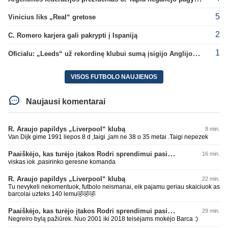
5
Vinicius liks „Real“ gretose
2
C. Romero karjera gali pakrypti į Ispaniją
1
Oficialu: „Leeds“ už rekordinę klubui sumą įsigijo Anglijos rinktinės vartininką
VISOS FUTBOLO NAUJIENOS
Naujausi komentarai
R. Araujo papildys „Liverpool“ klubą
8 min.
Van Dijk gime 1991 liepos 8 d ,taigi ,jam ne 38 o 35 metai .Taigi nepezek
Paaiškėjo, kas turėjo įtakos Rodri sprendimui pasirinkti Barselonos pusę
16 min.
viskas iok ,pasirinko geresne komanda
R. Araujo papildys „Liverpool“ klubą
22 min.
Tu nevykeli nekomentuok, futbolo neismanai, eik pajamu geriau skaiciuok as
barcolai uzteks 140 lemu🤣🤣🤣
Paaiškėjo, kas turėjo įtakos Rodri sprendimui pasirinkti Barselonos pusę
29 min.
Negreiro bylą pažiūrėk. Nuo 2001 iki 2018 teisėjams mokėjo Barca :)