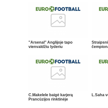
"Arsenal" Anglijoje tapo
Straipsni
vienvaldžiu lyderiu
čempion
C.Makelele baigė karjerą
L.Saha v
Prancūzijos rinktinėje