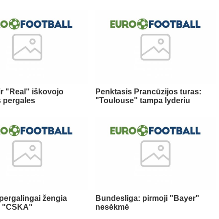
ir "Real" iškovojo
Penktasis Prancūzijos turas:
s pergales
"Toulouse" tampa lyderiu
 pergalingai žengia
Bundesliga: pirmoji "Bayer"
ir "CSKA"
nesėkmė