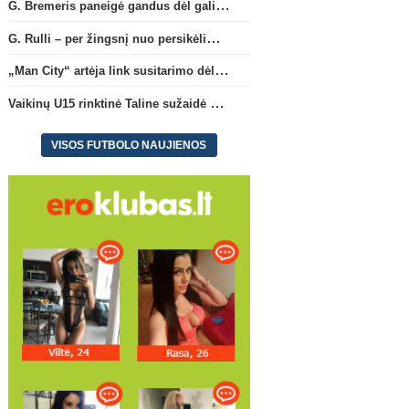
G. Bremeris paneigė gandus dėl galimo išvykimo iš „Juventus“ klubo
G. Rulli – per žingsnį nuo persikėlimo į „Manchester City“ klubą
„Man City“ artėja link susitarimo dėl marokiečio A. Bouaddi persikėlimo
Vaikinų U15 rinktinė Taline sužaidė pirmąsias kontrolines rungtynes
VISOS FUTBOLO NAUJIENOS