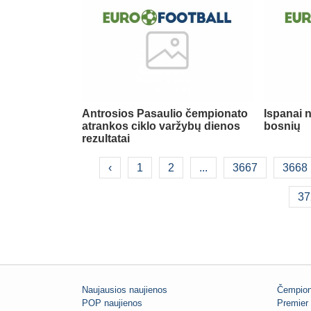
Antrosios Pasaulio čempionato
Ispanai 
atrankos ciklo varžybų dienos
bosnių
rezultatai
‹
1
2
...
3667
3668
37
Naujausios naujienos
Čempion
POP naujienos
Premier 