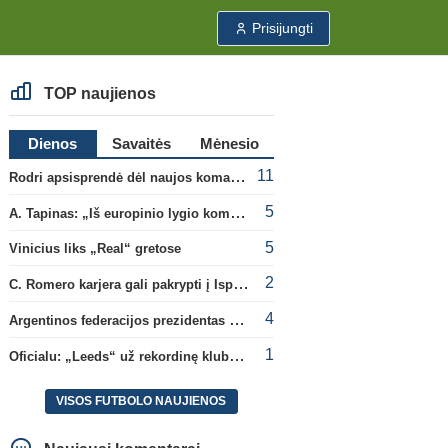
Prisijungti
TOP naujienos
Dienos
Savaitės
Mėnesio
11
Rodri apsisprendė dėl naujos komandos
5
A. Tapinas: „Iš europinio lygio komandos gavom gerų pamokų“
5
Vinicius liks „Real“ gretose
2
C. Romero karjera gali pakrypti į Ispaniją
4
Argentinos federacijos prezidentas C. Tapia negailėjo pagyrų G. Infantino
1
Oficialu: „Leeds“ už rekordinę klubui sumą įsigijo Anglijos rinktinės vartininką
VISOS FUTBOLO NAUJIENOS