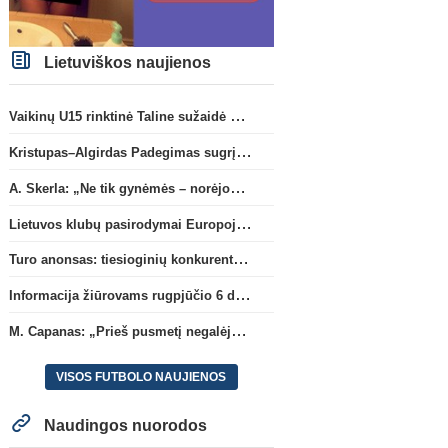
Lietuviškos naujienos
Vaikinų U15 rinktinė Taline sužaidė pirmąsias kontrolines rungtynes
Kristupas–Algirdas Padegimas sugrįžta į FC „Hegelmann” B sudėtį
A. Skerla: „Ne tik gynėmės – norėjome atakuoti“
Lietuvos klubų pasirodymai Europoje: patirti pralaimėjimai Kroatijos atstovams
Turo anonsas: tiesioginių konkurentų dvikova Gargžduose
Informacija žiūrovams rugpjūčio 6 d. UEFA rungtynėms
M. Capanas: „Prieš pusmetį negalėjau net įsivaizduoti, kad žaisime prieš „Hajduk“
VISOS FUTBOLO NAUJIENOS
Naudingos nuorodos