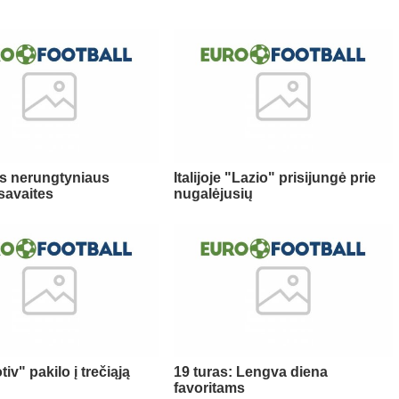
as nerungtyniaus
Italijoje "Lazio" prisijungė prie
 savaites
nugalėjusių
v" pakilo į trečiąją
19 turas: Lengva diena
favoritams