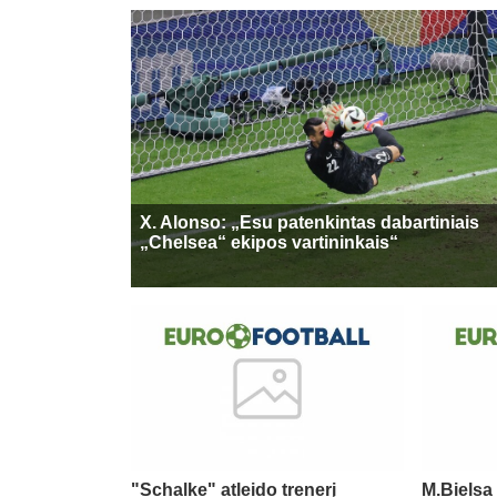
X. Alonso: „Esu patenkintas dabartiniais
„Chelsea“ ekipos vartininkais“
"Schalke" atleido trenerį
M.Bielsa 