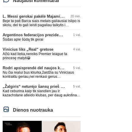
Naujausi komentarai
L. Messi gerokai pakėlė Majamio „Inter“ komandos vertę
20 min.
Beje ta pati Barca siais metais galiausiai islipo is
skolu, del to gali leisti pagaliau taikytis i
komandos pildyma ka ir daro su Adeyemi, Rodri,
visa Julian Alvarez saga.
Argentinos federacijos prezidentas C. Tapia negailėjo pagyrų G. Infantino
1 val.
Šūdas apie šūdą tik gerai
Vinicius liks „Real“ gretose
4 val.
Ačiū kad lieka,nereiks Premier league ta
princesę matyti😀
Rodri apsisprendė dėl naujos komandos
5 val.
Nu čia realui bus kliurka,žaidžia su Viniciaus
kontraktu geriau,nei renkasi gerus
žaidėjus...kolkas ne vienas nebuvo geras
„Žalgiris“ neturėjo šansų prieš „Hajduk“
5 val.
Kad ceburina kaip tik siandien jau ir
kazachstane atleido klubas, per daug aukstinat
ji.
Dienos nuotrauka