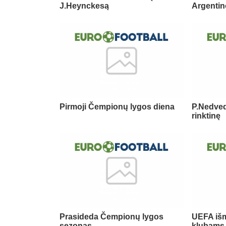
J.Heynckesą
Argentin
Pirmoji Čempionų lygos diena
P.Nedveda
rinktinę
Prasideda Čempionų lygos
UEFA iš
sezonas
klubams