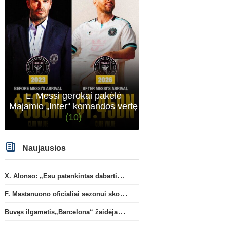
L. Messi gerokai pakėlė
Majamio „Inter“ komandos vertę
(10)
Naujausios
X. Alonso: „Esu patenkintas dabartiniais „Chelsea“ ekipos vartininkais“
F. Mastanuono oficialiai sezonui skolinamas „Fiorentina“ ekipai
Buvęs ilgametis„Barcelona“ žaidėjas S. Roberto artėja link persikėlimo į MLS