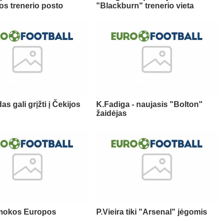
os trenerio posto
"Blackburn" trenerio vieta
s gali grįžti į Čekijos
K.Fadiga - naujasis "Bolton"
žaidėjas
mokos Europos
P.Vieira tiki "Arsenal" jėgomis