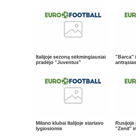
Italijoje sezoną sėkmingiausiai
"Barca" 
pradėjo "Juventus"
antrąsia
Milano klubai Italijoje startavo
Rusijoje
lygiosiomis
"Zenit" 