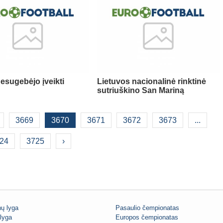
nesugebėjo įveikti
Lietuvos nacionalinė rinktinė
sutriuškino San Mariną
3669
3670
3671
3672
3673
...
24
3725
›
ų lyga
Pasaulio čempionatas
lyga
Europos čempionatas