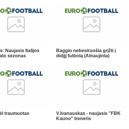
s: Naujasis Italijos
Baggio nebesiruošia grįžti į
ato sezonas
didįjį futbolą (Atnaujinta)
ėl traumuotas
V.Ivanauskas - naujasis "FBK
Kauno" treneris