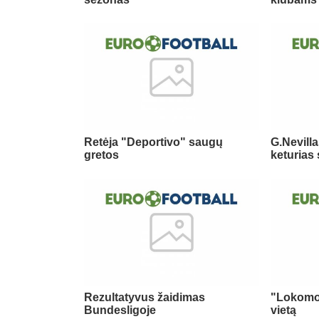
Retėja "Deportivo" saugų
G.Nevill
gretos
keturias
Rezultatyvus žaidimas
"Lokomoti
Bundesligoje
vietą