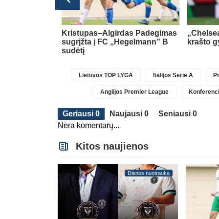
Transferai
ė dėl naujos
Kristupas–Algirdas Padegimas
„Chelsea
sugrįžta į FC „Hegelmann” B
krašto g
sudėtį
Lietuvos TOP LYGA
Italijos Serie A
Pr
Anglijos Premier League
Konferenci
Geriausi 0
Naujausi 0
Seniausi 0
Nėra komentarų...
Kitos naujienos
Dienos nuotrauka