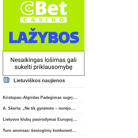
Lietuviškos naujienos
Kristupas–Algirdas Padegimas sugrįžta į FC „Hegelmann” B sudėtį
A. Skerla: „Ne tik gynėmės – norėjome atakuoti“
Lietuvos klubų pasirodymai Europoje: patirti pralaimėjimai Kroatijos atstovams
Turo anonsas: tiesioginių konkurentų dvikova Gargžduose