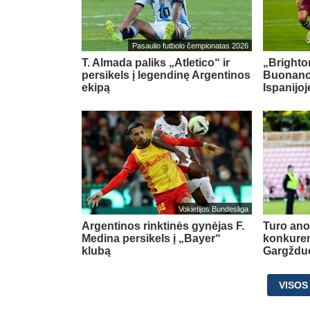
Pasaulio futbolo čempionatas 2026
T. Almada paliks „Atletico“ ir
„Brighton
persikels į legendinę Argentinos
Buonanot
ekipą
Ispanijoj
Vokietijos Bundesliga
Argentinos rinktinės gynėjas F.
Turo ano
Medina persikels į „Bayer“
konkuren
klubą
Gargždu
VISOS