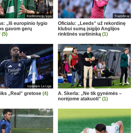
Konferencijų lyga
Transferai
s: „Iš europinio lygio
Oficialu: „Leeds“ už rekordinę
s gavom gerų
klubui sumą įsigijo Anglijos
“
(5)
rinktinės vartininką
(1)
Ispanijos La Liga
 liks „Real“ gretose
(4)
A. Skerla: „Ne tik gynėmės –
norėjome atakuoti“
(1)