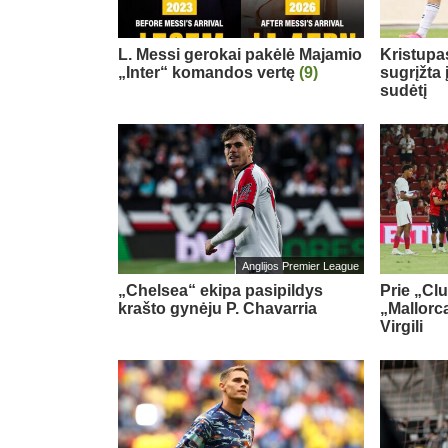
L. Messi gerokai pakėlė Majamio
Kristupa
„Inter“ komandos vertę
(9)
sugrįžta
sudėtį
Anglijos Premier League
„Chelsea“ ekipa pasipildys
Prie „Cl
krašto gynėju P. Chavarria
„Mallorca
Virgili