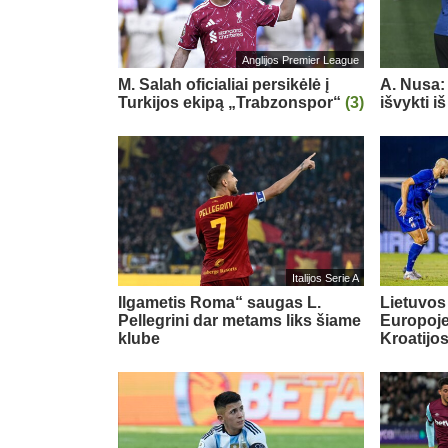
Anglijos Premier League
M. Salah oficialiai persikėlė į
A. Nusa:
Turkijos ekipą „Trabzonspor“
(3)
išvykti i
Italijos Serie A
Ilgametis Roma“ saugas L.
Lietuvos
Pellegrini dar metams liks šiame
Europoje:
klube
Kroatijo