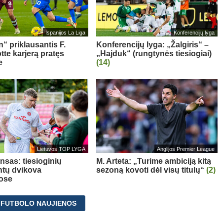
Ispanijos La Liga
Konferencijų lyga
“ priklausantis F.
Konferencijų lyga: „Žalgiris“ –
te karjerą pratęs
„Hajduk“ (rungtynės tiesiogiai)
e
(14)
Lietuvos TOP LYGA
Anglijos Premier League
nsas: tiesioginių
M. Arteta: „Turime ambiciją kitą
tų dvikova
sezoną kovoti dėl visų titulų“
(2)
ose
 FUTBOLO NAUJIENOS