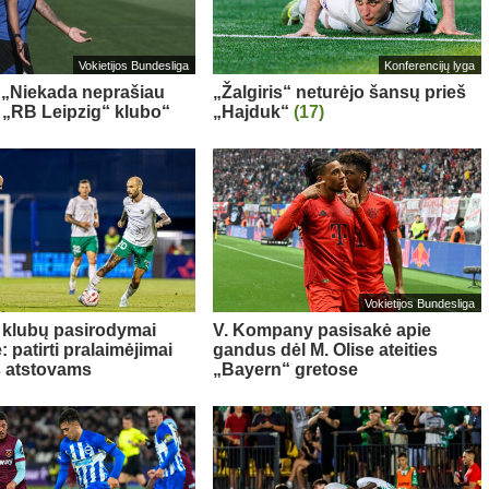
Vokietijos Bundesliga
Konferencijų lyga
 „Niekada neprašiau
„Žalgiris“ neturėjo šansų prieš
š „RB Leipzig“ klubo“
„Hajduk“
(17)
Vokietijos Bundesliga
 klubų pasirodymai
V. Kompany pasisakė apie
 patirti pralaimėjimai
gandus dėl M. Olise ateities
s atstovams
„Bayern“ gretose