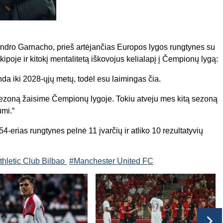
ndro Garnacho, prieš artėjančias Europos lygos rungtynes su
e ekipoje ir kitokį mentalitetą iškovojus kelialapį į Čempionų lygą:
nda iki 2028-ųjų metų, todėl esu laimingas čia.
ezoną žaisime Čempionų lygoje. Tokiu atveju mes kitą sezoną
umi.“
-erias rungtynes pelnė 11 įvarčių ir atliko 10 rezultatyvių
thletic Club Bilbao
#Manchester United FC