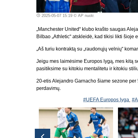
2025-05-07 15:19
© AP nuotr.
„Manchester United“ klubo krašto saugas Aleja
Bilbao „Athletic“ atskleidė, kad tikisi likti šioj
„Aš turiu kontraktą su „raudonųjų velnių“ koma
Jeigu mes laimėsime Europos lygą, mes kitą s
pasitiksime su kitokiu mentalitetu ir kitokiu stili
20-etis Alejandro Garnacho šiame sezone per 54
perdavimų.
#UEFA Europos lyga
#A