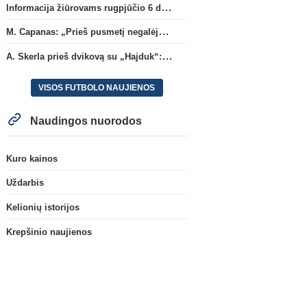
Informacija žiūrovams rugpjūčio 6 d. UEFA rungtynėms
M. Capanas: „Prieš pusmetį negalėjau net įsivaizduoti, kad žaisime prieš „Hajduk“
A. Skerla prieš dvikovą su „Hajduk“: „Tai kito kalibro komanda“
VISOS FUTBOLO NAUJIENOS
Naudingos nuorodos
Kuro kainos
Uždarbis
Kelionių istorijos
Krepšinio naujienos