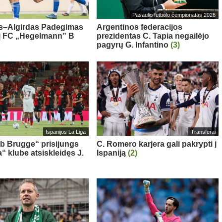
Pasaulio futbolo čempionatas 2026
s–Algirdas Padegimas
Argentinos federacijos
 į FC „Hegelmann” B
prezidentas C. Tapia negailėjo
pagyrų G. Infantino
(3)
Ispanijos La Liga
Transferai
ub Brugge“ prisijungs
C. Romero karjera gali pakrypti į
“ klube atsiskleidęs J.
Ispaniją
(2)