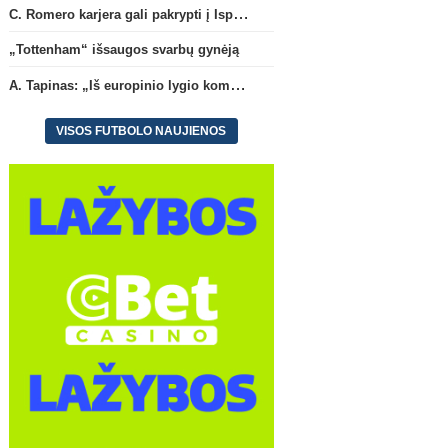
C. Romero karjera gali pakrypti į Ispaniją
„Tottenham“ išsaugos svarbų gynėją
A. Tapinas: „Iš europinio lygio komandos gavom gerų pamokų“
VISOS FUTBOLO NAUJIENOS