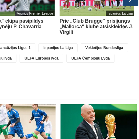
Anglijos Premier League
Ispanijos La Liga
“ ekipa pasipildys
Prie „Club Brugge“ prisijungs
ynėju P. Chavarria
„Mallorca“ klube atsiskleidęs J.
Virgili
ancūzijos Ligue 1
Ispanijos La Liga
Vokietijos Bundesliga
jų lyga
UEFA Europos lyga
UEFA Čempionų Lyga