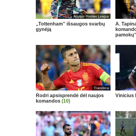
Anglijos Premier League
„Tottenham“ išsaugos svarbų
A. Tapina
gynėją
komando
pamokų
Transferai
Rodri apsisprendė dėl naujos
Vinicius
komandos
(10)