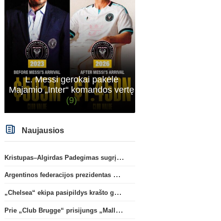
Transferai
Anglijos Premi
C. Romero karjera gali pakrypti
„Tottenham“ išsaugos s
į Ispaniją
(2)
gynėją
L. Messi gerokai pakėlė
Majamio „Inter“ komandos vertę
(9)
Naujausios
Kristupas–Algirdas Padegimas sugrįžta į FC „Hegelmann” B sudėtį
Argentinos federacijos prezidentas C. Tapia negailėjo pagyrų G. Infantino
„Chelsea“ ekipa pasipildys krašto gynėju P. Chavarria
Prie „Club Brugge“ prisijungs „Mallorca“ klube atsiskleidęs J. Virgili