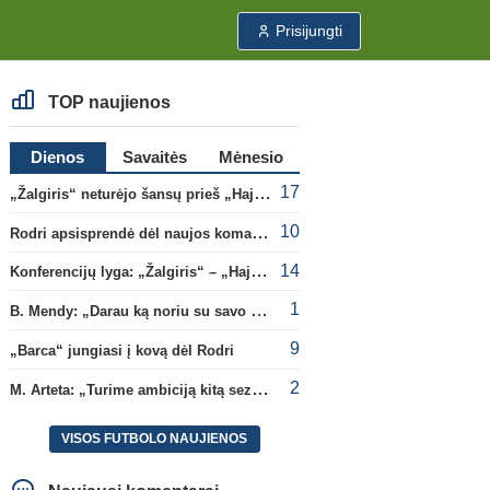
Prisijungti
TOP naujienos
Dienos
Savaitės
Mėnesio
17
„Žalgiris“ neturėjo šansų prieš „Hajduk“
10
Rodri apsisprendė dėl naujos komandos
14
Konferencijų lyga: „Žalgiris“ – „Hajduk“ (rungtynės tiesiogiai)
1
B. Mendy: „Darau ką noriu su savo pasaulio čempionato titulu“
9
„Barca“ jungiasi į kovą dėl Rodri
2
M. Arteta: „Turime ambiciją kitą sezoną kovoti dėl visų titulų“
VISOS FUTBOLO NAUJIENOS