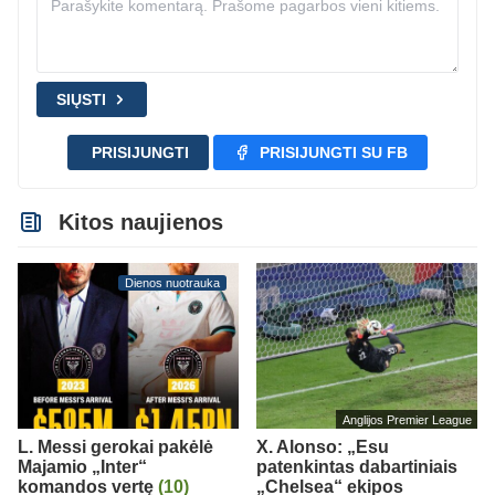
SIŲSTI
PRISIJUNGTI
PRISIJUNGTI SU FB
Kitos naujienos
Dienos nuotrauka
Anglijos Premier League
L. Messi gerokai pakėlė
X. Alonso: „Esu
Majamio „Inter“
patenkintas dabartiniais
komandos vertę
(10)
„Chelsea“ ekipos