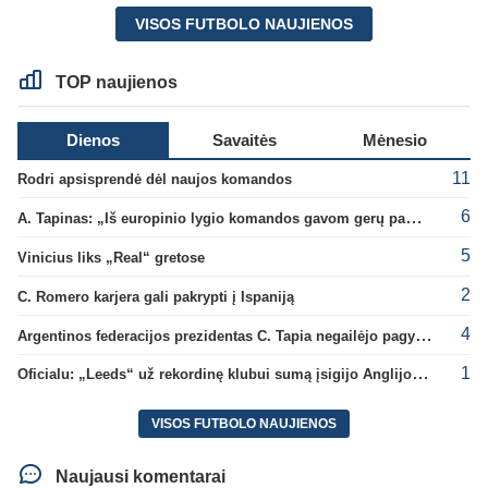
VISOS FUTBOLO NAUJIENOS
TOP naujienos
Dienos
Savaitės
Mėnesio
11
Rodri apsisprendė dėl naujos komandos
6
A. Tapinas: „Iš europinio lygio komandos gavom gerų pamokų“
5
Vinicius liks „Real“ gretose
2
C. Romero karjera gali pakrypti į Ispaniją
4
Argentinos federacijos prezidentas C. Tapia negailėjo pagyrų G. Infantino
1
Oficialu: „Leeds“ už rekordinę klubui sumą įsigijo Anglijos rinktinės vartininką
VISOS FUTBOLO NAUJIENOS
Naujausi komentarai