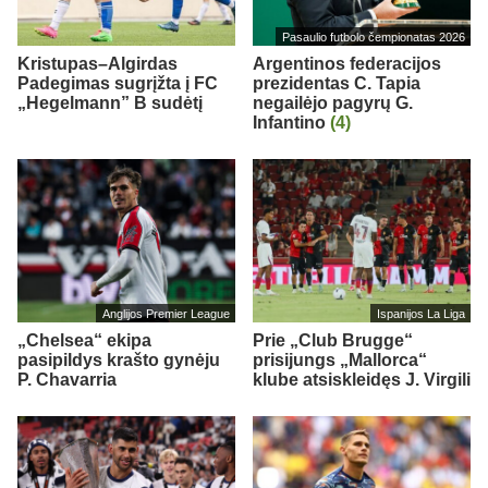
Pasaulio futbolo čempionatas 2026
Kristupas–Algirdas
Argentinos federacijos
Padegimas sugrįžta į FC
prezidentas C. Tapia
„Hegelmann” B sudėtį
negailėjo pagyrų G.
Infantino
(4)
Anglijos Premier League
Ispanijos La Liga
„Chelsea“ ekipa
Prie „Club Brugge“
pasipildys krašto gynėju
prisijungs „Mallorca“
P. Chavarria
klube atsiskleidęs J. Virgili