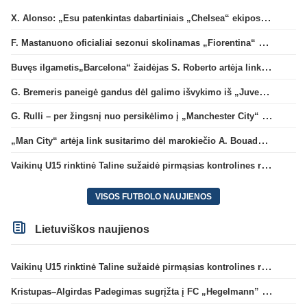
X. Alonso: „Esu patenkintas dabartiniais „Chelsea“ ekipos vartininkais“
F. Mastanuono oficialiai sezonui skolinamas „Fiorentina“ ekipai
Buvęs ilgametis„Barcelona“ žaidėjas S. Roberto artėja link persikėlimo į MLS
G. Bremeris paneigė gandus dėl galimo išvykimo iš „Juventus“ klubo
G. Rulli – per žingsnį nuo persikėlimo į „Manchester City“ klubą
„Man City“ artėja link susitarimo dėl marokiečio A. Bouaddi persikėlimo
Vaikinų U15 rinktinė Taline sužaidė pirmąsias kontrolines rungtynes
VISOS FUTBOLO NAUJIENOS
Lietuviškos naujienos
Vaikinų U15 rinktinė Taline sužaidė pirmąsias kontrolines rungtynes
Kristupas–Algirdas Padegimas sugrįžta į FC „Hegelmann” B sudėtį