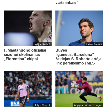
vartininkais“
Italijos Serie A
Italijos Serie A
F. Mastanuono oficialiai
Buvęs
sezonui skolinamas
ilgametis„Barcelona“
„Fiorentina“ ekipai
žaidėjas S. Roberto artėja
link persikėlimo į MLS
Italijos Serie A
Anglijos Premier League