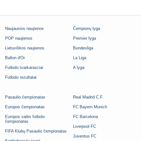
Naujausios naujienos
Čempionų lyga
POP naujienos
Premier lyga
Lietuviškos naujienos
Bundesliga
Ballon d'Or
La Liga
Futbolo tvarkarasciai
A lyga
Futbolo rezultatai
Pasaulio čempionatas
Real Madrid C.F.
Europos čempionatas
FC Bayern Munich
Europos salės futbolo
FC Barcelona
čempionatas
Liverpool FC
FIFA Klubų Pasaulio čempionatas
Juventus FC
Konfederacijų taurė