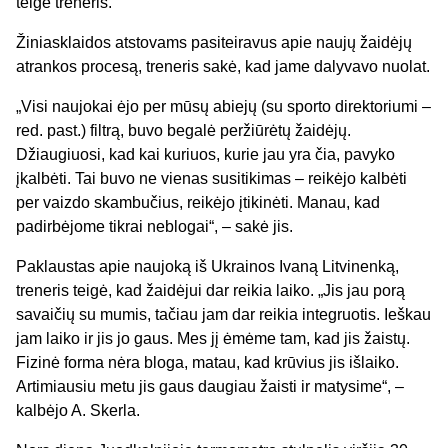
teigė treneris.
Žiniasklaidos atstovams pasiteiravus apie naujų žaidėjų
atrankos procesą, treneris sakė, kad jame dalyvavo nuolat.
„Visi naujokai ėjo per mūsų abiejų (su sporto direktoriumi –
red. past.) filtrą, buvo begalė peržiūrėtų žaidėjų.
Džiaugiuosi, kad kai kuriuos, kurie jau yra čia, pavyko
įkalbėti. Tai buvo ne vienas susitikimas – reikėjo kalbėti
per vaizdo skambučius, reikėjo įtikinėti. Manau, kad
padirbėjome tikrai neblogai“, – sakė jis.
Paklaustas apie naujoką iš Ukrainos Ivaną Litvinenką,
treneris teigė, kad žaidėjui dar reikia laiko. „Jis jau porą
savaičių su mumis, tačiau jam dar reikia integruotis. Ieškau
jam laiko ir jis jo gaus. Mes jį ėmėme tam, kad jis žaistų.
Fizinė forma nėra bloga, matau, kad krūvius jis išlaiko.
Artimiausiu metu jis gaus daugiau žaisti ir matysime“, –
kalbėjo A. Skerla.