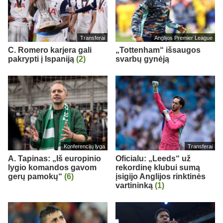
Transferai
Anglijos Premier League
C. Romero karjera gali
„Tottenham“ išsaugos
pakrypti į Ispaniją
(2)
svarbų gynėją
Konferencijų lyga
Transferai
A. Tapinas: „Iš europinio
Oficialu: „Leeds“ už
lygio komandos gavom
rekordinę klubui sumą
gerų pamokų“
(6)
įsigijo Anglijos rinktinės
vartininką
(1)