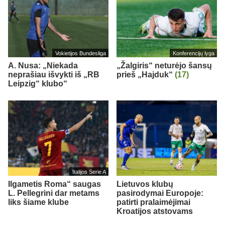
Vokietijos Bundesliga
Konferencijų lyga
A. Nusa: „Niekada
„Žalgiris“ neturėjo šansų
neprašiau išvykti iš „RB
prieš „Hajduk“
(17)
Leipzig“ klubo“
Italijos Serie A
Ilgametis Roma“ saugas
Lietuvos klubų
L. Pellegrini dar metams
pasirodymai Europoje:
liks šiame klube
patirti pralaimėjimai
Kroatijos atstovams