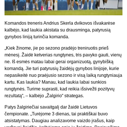
Komandos treneris Andrius Skerla dvikovos išvakarėse
kalbėjo, kad laukia akistata su drausminga, patyrusią
gynybos liniją turinčia komanda.
„Kiek žinome, jie po sezono pradėjo treniruotis prieš
mėnesį. Žaidė ketverias rungtynes, tris pavyko gauti, vienų
ne. Iš esmės matau labai gerai organizuotą, gynybišką
komandą. Jie turi patyrusių žaidėjų gynybos linijoje, kurie
nepasikeitė nuo praėjusio sezono ir visą laiką rungtyniauja
kartu. Kas laukia? Manau, kad laukia labai sunkios
rungtynės. Turime suprasti, kad reikia išsivežti pozityvų
rezultatą“, – kalbėjo „Žalgirio“ strategas.
Patys žalgiriečiai savaitgalį dar žaidė Lietuvos
čempionate. „Turėjome 3 dienas, tai praktiškai buvo
atsistatymas. Daugiau analizavome vaizdo įrašus, kaip