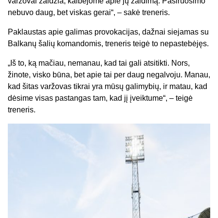
varžovai žaidžia, kalbėjome apie jų žaidimą. Pasiruošimo
nebuvo daug, bet viskas gerai“, – sakė treneris.
Paklaustas apie galimas provokacijas, dažnai siejamas su
Balkanų šalių komandomis, treneris teigė to nepastebėjęs.
„Iš to, ką mačiau, nemanau, kad tai gali atsitikti. Nors,
žinote, visko būna, bet apie tai per daug negalvoju. Manau,
kad šitas varžovas tikrai yra mūsų galimybių, ir matau, kad
dėsime visas pastangas tam, kad jį įveiktume“, – teigė
treneris.