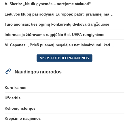
A. Skerla: „Ne tik gynėmės – norėjome atakuoti“
Lietuvos klubų pasirodymai Europoje: patirti pralaimėjimai Kroatijos atstovams
Turo anonsas: tiesioginių konkurentų dvikova Gargžduose
Informacija žiūrovams rugpjūčio 6 d. UEFA rungtynėms
M. Capanas: „Prieš pusmetį negalėjau net įsivaizduoti, kad žaisime prieš „Hajduk“
VISOS FUTBOLO NAUJIENOS
Naudingos nuorodos
Kuro kainos
Uždarbis
Kelionių istorijos
Krepšinio naujienos