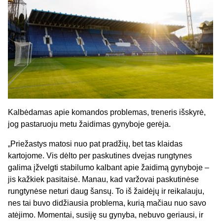
Kalbėdamas apie komandos problemas, treneris išskyrė,
jog pastaruoju metu žaidimas gynyboje gerėja.
„Priežastys matosi nuo pat pradžių, bet tas klaidas
kartojome. Vis dėlto per paskutines dvejas rungtynes
galima įžvelgti stabilumo kalbant apie žaidimą gynyboje –
jis kažkiek pasitaisė. Manau, kad varžovai paskutinėse
rungtynėse neturi daug šansų. To iš žaidėjų ir reikalauju,
nes tai buvo didžiausia problema, kurią mačiau nuo savo
atėjimo. Momentai, susiję su gynyba, nebuvo geriausi, ir