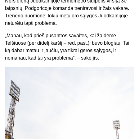
Nors dieną Juodkalnijoje termometro stulpelis viršija 30
laipsnių, Podgoricoje komanda treniravosi ir žais vakare.
Trenerio nuomone, tokiu metu oro sąlygos Juodkalnijoje
neturėtų tapti problema.
„Manau, kad prieš pusantros savaitės, kai žaidėme
Telšiuose (per didelį karštį – red. past.), buvo blogiau. Tai,
ką dabar matau ir jaučiu, yra tikrai geros sąlygos, ir
nemanau, kad tai yra problema“, – sakė jis.