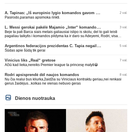
A. Tapinas: „Iš europinio lygio komandos gavom gerų pamokų“
2 val.
Pasirodo,paramas apsimoka rinkti.
L. Messi gerokai pakėlė Majamio „Inter“ komandos vertę
3 val.
Beje ta pati Barca siais metais galiausiai islipo is skolu, del to gali leisti
pagaliau taikytis i komandos pildyma ka ir daro su Adeyemi, Rodri, visa
Julian Alvarez saga.
Argentinos federacijos prezidentas C. Tapia negailėjo pagyrų G. Infantino
5 val.
Šūdas apie šūdą tik gerai
Vinicius liks „Real“ gretose
7 val.
Ačiū kad lieka,nereiks Premier league ta princesę matyti😀
Rodri apsisprendė dėl naujos komandos
8 val.
Nu čia realui bus kliurka,žaidžia su Viniciaus kontraktu geriau,nei renkasi
gerus žaidėjus...kolkas ne vienas nebuvo geras
Dienos nuotrauka