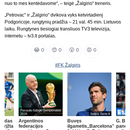
nuo to mes kentėdavome“, – teigė „Žalgirio“ treneris.
„Petrovac“ ir „Žalgirio“ dvikova vyks ketvirtadienį
Podgoricoje, rungtynių pradžia – 21 val. 45 min. Lietuvos
laiku. Rungtynes tiesiogiai transliuos TV3 televizija,
internetu – tv3.lt portalas.
😂
0
😍
0
😲
0
😡
0
#FK Žalgiris
Pasaulio futbolo čempionatas
2026
Italijos Serie A
girdas
Argentinos
Buvęs
G. Br
grįžta
federacijos
ilgametis„Barcelona“
panei