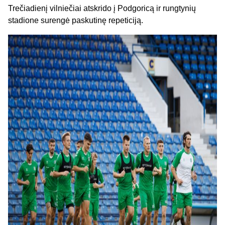
Trečiadienį vilniečiai atskrido į Podgoricą ir rungtynių
stadione surengė paskutinę repeticiją.