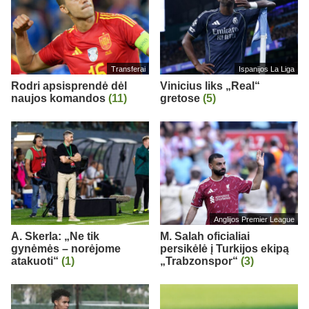
Transferai
Ispanijos La Liga
Rodri apsisprendė dėl
Vinicius liks „Real“
naujos komandos
(11)
gretose
(5)
Anglijos Premier League
A. Skerla: „Ne tik
M. Salah oficialiai
gynėmės – norėjome
persikėlė į Turkijos ekipą
atakuoti“
(1)
„Trabzonspor“
(3)