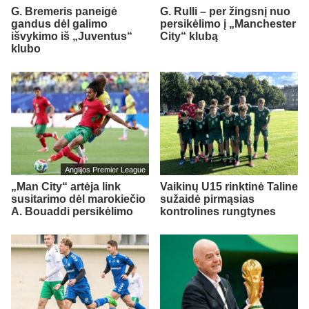
G. Bremeris paneigė
G. Rulli – per žingsnį nuo
gandus dėl galimo
persikėlimo į „Manchester
išvykimo iš „Juventus“
City“ klubą
klubo
Anglijos Premier League
„Man City“ artėja link
Vaikinų U15 rinktinė Taline
susitarimo dėl marokiečio
sužaidė pirmąsias
A. Bouaddi persikėlimo
kontrolines rungtynes