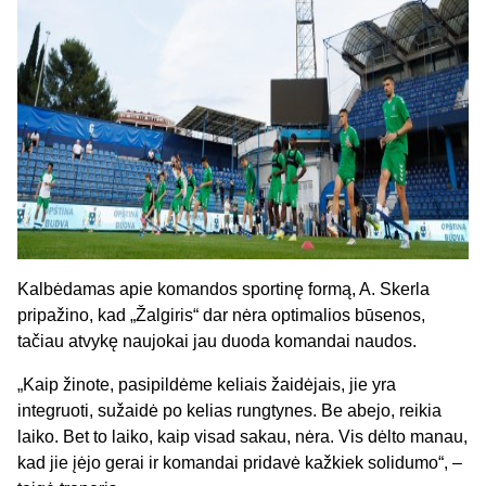
Kalbėdamas apie komandos sportinę formą, A. Skerla
pripažino, kad „Žalgiris“ dar nėra optimalios būsenos,
tačiau atvykę naujokai jau duoda komandai naudos.
„Kaip žinote, pasipildėme keliais žaidėjais, jie yra
integruoti, sužaidė po kelias rungtynes. Be abejo, reikia
laiko. Bet to laiko, kaip visad sakau, nėra. Vis dėlto manau,
kad jie įėjo gerai ir komandai pridavė kažkiek solidumo“, –