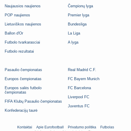
Naujausios naujienos
Čempionų lyga
POP naujienos
Premier lyga
Lietuviškos naujienos
Bundesliga
Ballon d'Or
La Liga
Futbolo tvarkarasciai
A lyga
Futbolo rezultatai
Pasaulio čempionatas
Real Madrid C.F.
Europos čempionatas
FC Bayern Munich
Europos salės futbolo
FC Barcelona
čempionatas
Liverpool FC
FIFA Klubų Pasaulio čempionatas
Juventus FC
Konfederacijų taurė
Kontaktai
Apie Eurofootball
Privatumo politika
Futbolas