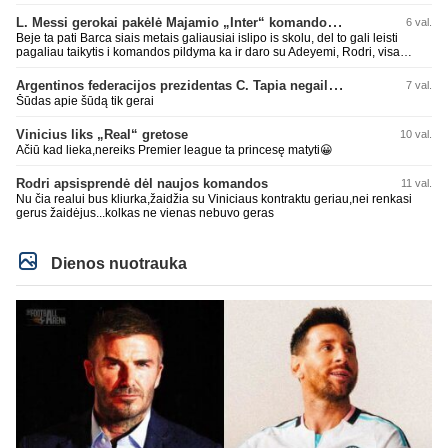
L. Messi gerokai pakėlė Majamio „Inter“ komandos vertę
6 val.
Beje ta pati Barca siais metais galiausiai islipo is skolu, del to gali leisti
pagaliau taikytis i komandos pildyma ka ir daro su Adeyemi, Rodri, visa
Julian Alvarez saga.
Argentinos federacijos prezidentas C. Tapia negailėjo pagyrų G. Infantino
7 val.
Šūdas apie šūdą tik gerai
Vinicius liks „Real“ gretose
10 val.
Ačiū kad lieka,nereiks Premier league ta princesę matyti😀
Rodri apsisprendė dėl naujos komandos
11 val.
Nu čia realui bus kliurka,žaidžia su Viniciaus kontraktu geriau,nei renkasi
gerus žaidėjus...kolkas ne vienas nebuvo geras
Dienos nuotrauka