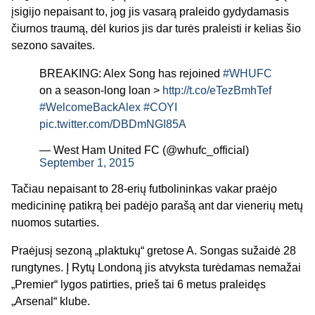
įsigijo nepaisant to, jog jis vasarą praleido gydydamasis
čiurnos traumą, dėl kurios jis dar turės praleisti ir kelias šio
sezono savaites.
BREAKING: Alex Song has rejoined
#WHUFC
on a season-long loan >
http://t.co/eTezBmhTef
#WelcomeBackAlex
#COYI
pic.twitter.com/DBDmNGI85A
— West Ham United FC (@whufc_official)
September 1, 2015
Tačiau nepaisant to 28-erių futbolininkas vakar praėjo
medicininę patikrą bei padėjo parašą ant dar vienerių metų
nuomos sutarties.
Praėjusį sezoną „plaktukų“ gretose A. Songas sužaidė 28
rungtynes. Į Rytų Londoną jis atvyksta turėdamas nemažai
„Premier“ lygos patirties, prieš tai 6 metus praleidęs
„Arsenal“ klube.