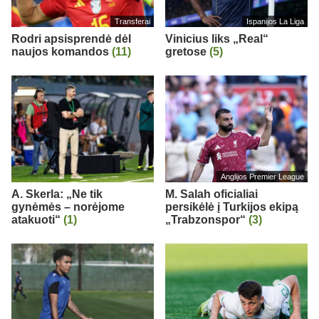
Transferai
Ispanijos La Liga
Rodri apsisprendė dėl
Vinicius liks „Real“
naujos komandos
(11)
gretose
(5)
Anglijos Premier League
A. Skerla: „Ne tik
M. Salah oficialiai
gynėmės – norėjome
persikėlė į Turkijos ekipą
atakuoti“
(1)
„Trabzonspor“
(3)