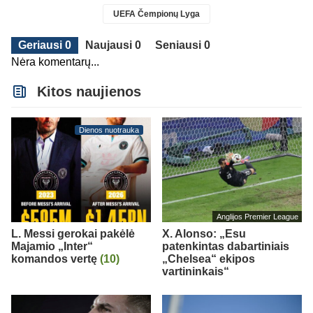
UEFA Čempionų Lyga
Geriausi 0
Naujausi 0
Seniausi 0
Nėra komentarų...
Kitos naujienos
Dienos nuotrauka
Anglijos Premier League
L. Messi gerokai pakėlė
X. Alonso: „Esu
Majamio „Inter“
patenkintas dabartiniais
komandos vertę
(10)
„Chelsea“ ekipos
vartininkais“