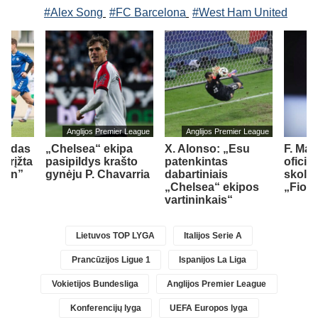
#Alex Song
#FC Barcelona
#West Ham United
Anglijos Premier League
Anglijos Premier League
girdas
„Chelsea“ ekipa
X. Alonso: „Esu
F. Ma
grįžta
pasipildys krašto
patenkintas
oficia
ann”
gynėju P. Chavarria
dabartiniais
skoli
„Chelsea“ ekipos
„Fiore
vartininkais“
Lietuvos TOP LYGA
Italijos Serie A
Prancūzijos Ligue 1
Ispanijos La Liga
Vokietijos Bundesliga
Anglijos Premier League
Konferencijų lyga
UEFA Europos lyga