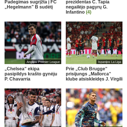
Padegimas sugrįžta į FC
prezidentas C. Tapia
„Hegelmann” B sudėtį
negailėjo pagyrų G.
Infantino
(4)
Anglijos Premier League
Ispanijos La Liga
„Chelsea“ ekipa
Prie „Club Brugge“
pasipildys krašto gynėju
prisijungs „Mallorca“
P. Chavarria
klube atsiskleidęs J. Virgili