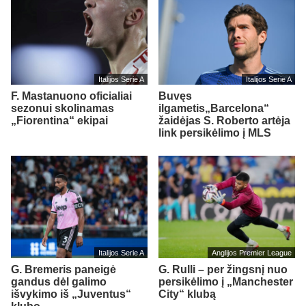
Italijos Serie A
Italijos Serie A
F. Mastanuono oficialiai
Buvęs
sezonui skolinamas
ilgametis„Barcelona“
„Fiorentina“ ekipai
žaidėjas S. Roberto artėja
link persikėlimo į MLS
Italijos Serie A
Anglijos Premier League
G. Bremeris paneigė
G. Rulli – per žingsnį nuo
gandus dėl galimo
persikėlimo į „Manchester
išvykimo iš „Juventus“
City“ klubą