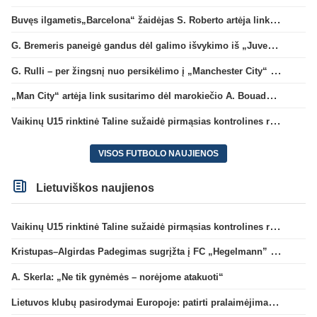
Buvęs ilgametis„Barcelona“ žaidėjas S. Roberto artėja link persikėlimo į MLS
G. Bremeris paneigė gandus dėl galimo išvykimo iš „Juventus“ klubo
G. Rulli – per žingsnį nuo persikėlimo į „Manchester City“ klubą
„Man City“ artėja link susitarimo dėl marokiečio A. Bouaddi persikėlimo
Vaikinų U15 rinktinė Taline sužaidė pirmąsias kontrolines rungtynes
VISOS FUTBOLO NAUJIENOS
Lietuviškos naujienos
Vaikinų U15 rinktinė Taline sužaidė pirmąsias kontrolines rungtynes
Kristupas–Algirdas Padegimas sugrįžta į FC „Hegelmann” B sudėtį
A. Skerla: „Ne tik gynėmės – norėjome atakuoti“
Lietuvos klubų pasirodymai Europoje: patirti pralaimėjimai Kroatijos atstovams