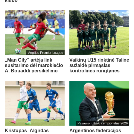
klubo
Anglijos Premier League
„Man City“ artėja link
Vaikinų U15 rinktinė Taline
susitarimo dėl marokiečio
sužaidė pirmąsias
A. Bouaddi persikėlimo
kontrolines rungtynes
Pasaulio futbolo čempionatas 2026
Kristupas–Algirdas
Argentinos federacijos