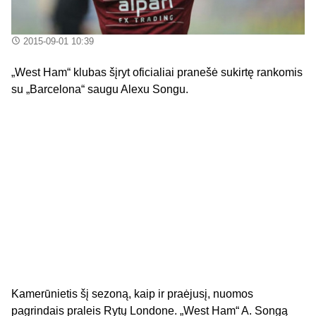
2015-09-01 10:39
„West Ham“ klubas šįryt oficialiai pranešė sukirtę rankomis
su „Barcelona“ saugu Alexu Songu.
Kamerūnietis šį sezoną, kaip ir praėjusį, nuomos
pagrindais praleis Rytų Londone. „West Ham“ A. Songą