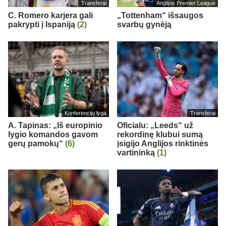
Transferai
Anglijos Premier League
C. Romero karjera gali
„Tottenham“ išsaugos
pakrypti į Ispaniją
(2)
svarbų gynėją
Konferencijų lyga
Transferai
A. Tapinas: „Iš europinio
Oficialu: „Leeds“ už
lygio komandos gavom
rekordinę klubui sumą
gerų pamokų“
(6)
įsigijo Anglijos rinktinės
vartininką
(1)