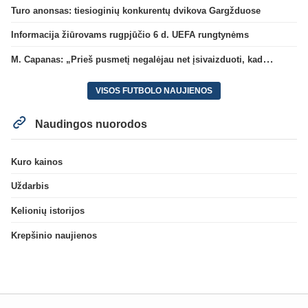
Turo anonsas: tiesioginių konkurentų dvikova Gargžduose
Informacija žiūrovams rugpjūčio 6 d. UEFA rungtynėms
M. Capanas: „Prieš pusmetį negalėjau net įsivaizduoti, kad žaisime prieš „Hajduk“
VISOS FUTBOLO NAUJIENOS
Naudingos nuorodos
Kuro kainos
Uždarbis
Kelionių istorijos
Krepšinio naujienos