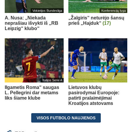
Vokietijos Bundesliga
Konferencijų lyga
A. Nusa: „Niekada
„Žalgiris“ neturėjo šansų
neprašiau išvykti iš „RB
prieš „Hajduk“
(17)
Leipzig“ klubo“
Italijos Serie A
Ilgametis Roma“ saugas
Lietuvos klubų
L. Pellegrini dar metams
pasirodymai Europoje:
liks šiame klube
patirti pralaimėjimai
Kroatijos atstovams
VISOS FUTBOLO NAUJIENOS