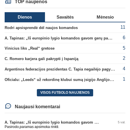
TOP naujienos
Dienos
Savaitės
Mėnesio
11
Rodri apsisprendė dėl naujos komandos
6
A. Tapinas: „Iš europinio lygio komandos gavom gerų pamokų“
5
Vinicius liks „Real“ gretose
2
C. Romero karjera gali pakrypti į Ispaniją
4
Argentinos federacijos prezidentas C. Tapia negailėjo pagyrų G. Infantino
1
Oficialu: „Leeds“ už rekordinę klubui sumą įsigijo Anglijos rinktinės vartininką
VISOS FUTBOLO NAUJIENOS
Naujausi komentarai
A. Tapinas: „Iš europinio lygio komandos gavom gerų pamokų“
5 val.
Pasirodo,paramas apsimoka rinkti.