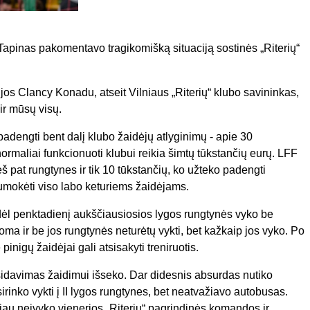
 Tapinas pakomentavo tragikomišką situaciją sostinės „Riterių“
dijos Clancy Konadu, atseit Vilniaus „Riterių“ klubo savininkas,
 ir mūsų visų.
adengti bent dalį klubo žaidėjų atlyginimų - apie 30
normaliai funkcionuoti klubui reikia šimtų tūkstančių eurų. LFF
š pat rungtynes ir tik 10 tūkstančių, ko užteko padengti
sumokėti viso labo keturiems žaidėjams.
todėl penktadienį aukščiausiosios lygos rungtynės vyko be
a ir be jos rungtynės neturėtų vykti, bet kažkaip jos vyko. Po
inigų žaidėjai gali atsisakyti treniruotis.
tsidavimas žaidimui išseko. Dar didesnis absurdas nutiko
irinko vykti į II lygos rungtynes, bet neatvažiavo autobusas.
i jau neįvyko vienerios „Riterių“ pagrindinės komandos ir