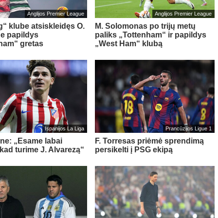
Anglijos Premier League
Anglijos Premier League
g“ klube atsiskleidęs O.
M. Solomonas po trijų metų
e papildys
paliks „Tottenham“ ir papildys
ham“ gretas
„West Ham“ klubą
Ispanijos La Liga
Prancūzijos Ligue 1
ne: „Esame labai
F. Torresas priėmė sprendimą
 kad turime J. Alvarezą“
persikelti į PSG ekipą