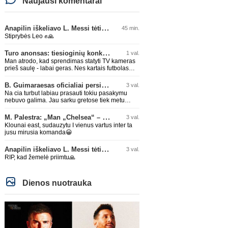
Naujausi komentarai
Anapilin iškeliavo L. Messi tėtis Jorge
45 min.
Stiprybės Leo ✊🙏
Turo anonsas: tiesioginių konkurentų dvikova Gargžduose
1 val.
Man atrodo, kad sprendimas statyti TV kameras
prieš saulę - labai geras. Nes kartais futbolas
pas mus toks, kad jo gal ir gerai nematyti 😉
Žiūriu transliaciją iš DG stadiono, tai negaliu
B. Guimaraesas oficialiai persikėlė į „Arsenal“ klubą
3 val.
atsidžiaugt tribūnos vaizdu - tuščia, kaip alaus
Na cia turbut labiau prasauti tokiu pasakymu
butelys, kurį ką tik išmaukiau. Linkėjimai Tadui
nebuvo galima. Jau sarku gretose tiek metu
(slapyvardžiu „apie nieką“), kuris kiek girdėjau,
buvo geriausias zaidejas, tai neprapuls ir
įpūtė akis varvinančių transliacijų dvasią 😀
arsenale.
M. Palestra: „Man „Chelsea“ – vienas didžiausių klubų futbole“
3 val.
Klounai east, sudauzytu I vienus vartus inter ta
jusu mirusia komanda😀
Anapilin iškeliavo L. Messi tėtis Jorge
3 val.
RIP, kad žemelė priimtu🙏
Dienos nuotrauka