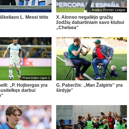
Anglijos Premier League
iškeliavo L. Messi tėtis
X. Alonso negailėjo gražių
žodžių dabartiniam savo klubui
„Chelsea“
Prancūzijos Ligue 1
elli: „P. Hojbergas yra
G. Paberžis: „Man Žalgiris“ yra
susitelkęs darbui
širdyje“
e“