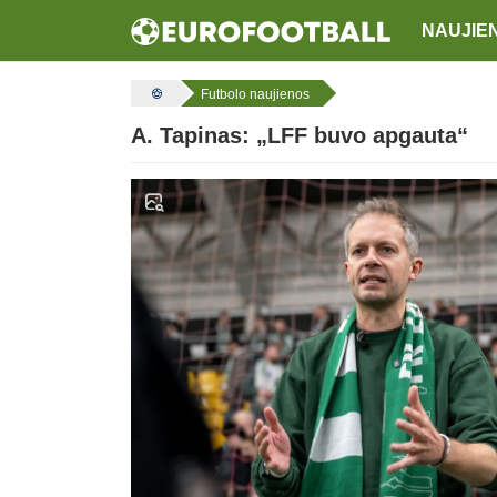
NAUJIE
Futbolo naujienos
A. Tapinas: „LFF buvo apgauta“