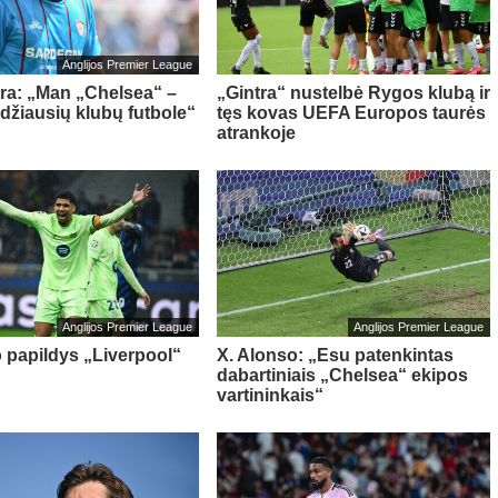
Anglijos Premier League
tra: „Man „Chelsea“ –
„Gintra“ nustelbė Rygos klubą ir
idžiausių klubų futbole“
tęs kovas UEFA Europos taurės
atrankoje
Anglijos Premier League
Anglijos Premier League
o papildys „Liverpool“
X. Alonso: „Esu patenkintas
dabartiniais „Chelsea“ ekipos
vartininkais“