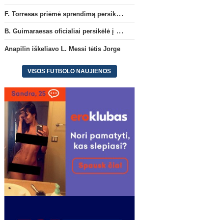
F. Torresas priėmė sprendimą persikelti į PSG ekipą
B. Guimaraesas oficialiai persikėlė į „Arsenal“ klubą
Anapilin iškeliavo L. Messi tėtis Jorge
VISOS FUTBOLO NAUJIENOS