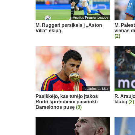
Anglijos Premier League
M. Ruggeri persikels į „Aston
M. Pales
Villa“ ekipą
vienas d
(2)
Ispanijos La Liga
Paaiškėjo, kas turėjo įtakos
R. Arauj
Rodri sprendimui pasirinkti
klubą
(2)
Barselonos pusę
(8)