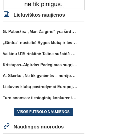
Lietuviškos naujienos
G. Paberžis: „Man Žalgiris“ yra širdyje“
„Gintra“ nustelbė Rygos klubą ir tęs kovas UEFA Europos taurės atrankoje
Vaikinų U15 rinktinė Taline sužaidė pirmąsias kontrolines rungtynes
Kristupas–Algirdas Padegimas sugrįžta į FC „Hegelmann” B sudėtį
A. Skerla: „Ne tik gynėmės – norėjome atakuoti“
Lietuvos klubų pasirodymai Europoje: patirti pralaimėjimai Kroatijos atstovams
Turo anonsas: tiesioginių konkurentų dvikova Gargžduose
VISOS FUTBOLO NAUJIENOS
Naudingos nuorodos