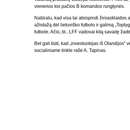
vienerios tos pačios B komandos rungtynės.
Natūralu, kad visa tai atsispindi žiniasklaidos an
ažiotažą dėl lietuviško futbolo ir galimą „To
futbole. Ačiū, bl.. LFF vadovai kitą savaitę žad
Bet gali būti, kad „investuotojas iš Olandijos“ v
socialiniame tinkle rašė A. Tapinas.