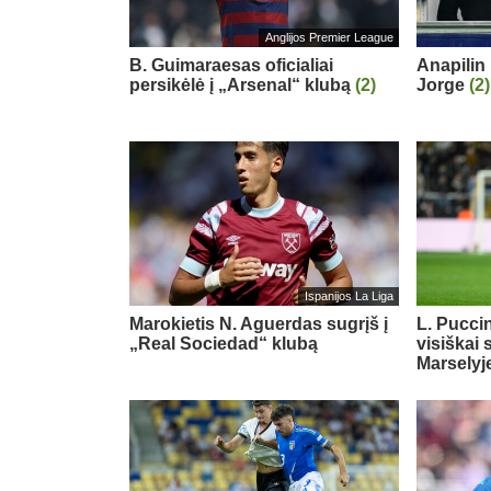
Anglijos Premier League
B. Guimaraesas oficialiai
Anapilin 
persikėlė į „Arsenal“ klubą
(2)
Jorge
(2)
Ispanijos La Liga
Marokietis N. Aguerdas sugrįš į
L. Puccin
„Real Sociedad“ klubą
visiškai 
Marselyj