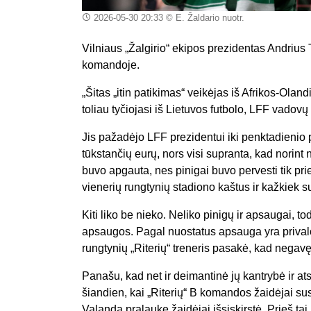
2026-05-30 20:33
© E. Žaldario nuotr.
Vilniaus „Žalgirio“ ekipos prezidentas Andrius
komandoje.
„Šitas „itin patikimas“ veikėjas iš Afrikos-Olan
toliau tyčiojasi iš Lietuvos futbolo, LFF vadovų
Jis pažadėjo LFF prezidentui iki penktadienio p
tūkstančių eurų, nors visi supranta, kad norint 
buvo apgauta, nes pinigai buvo pervesti tik prie
vienerių rungtynių stadiono kaštus ir kažkiek 
Kiti liko be nieko. Neliko pinigų ir apsaugai, 
apsaugos. Pagal nuostatus apsauga yra privalom
rungtynių „Riterių“ treneris pasakė, kad negavę p
Panašu, kad net ir deimantinė jų kantrybė ir a
šiandien, kai „Riterių“ B komandos žaidėjai sus
Valandą pralaukę žaidėjai išsiskirstė. Prieš ta