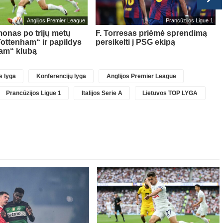
Anglijos Premier League
Prancūzijos Ligue 1
onas po trijų metų
F. Torresas priėmė sprendimą
Tottenham“ ir papildys
persikelti į PSG ekipą
am“ klubą
 lyga
Konferencijų lyga
Anglijos Premier League
Prancūzijos Ligue 1
Italijos Serie A
Lietuvos TOP LYGA