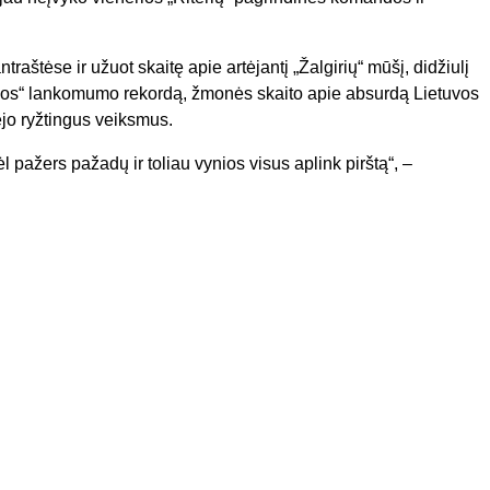
traštėse ir užuot skaitę apie artėjantį „Žalgirių“ mūšį, didžiulį
plygos“ lankomumo rekordą, žmonės skaito apie absurdą Lietuvos
ėjo ryžtingus veiksmus.
ėl pažers pažadų ir toliau vynios visus aplink pirštą“, –