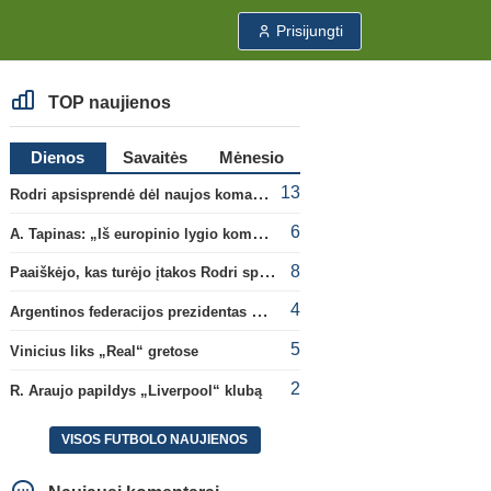
Prisijungti
TOP naujienos
Dienos
Savaitės
Mėnesio
13
Rodri apsisprendė dėl naujos komandos
6
A. Tapinas: „Iš europinio lygio komandos gavom gerų pamokų“
8
Paaiškėjo, kas turėjo įtakos Rodri sprendimui pasirinkti Barselonos pusę
4
Argentinos federacijos prezidentas C. Tapia negailėjo pagyrų G. Infantino
5
Vinicius liks „Real“ gretose
2
R. Araujo papildys „Liverpool“ klubą
VISOS FUTBOLO NAUJIENOS