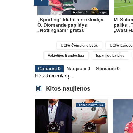
Prancūzijos Ligue 1
Anglijos Premier League
. Hojbergas yra
„Sporting“ klube atsiskleidęs
M. Solom
ęs darbui
O. Diomande papildys
paliks „
„Nottingham“ gretas
„West H
UEFA Čempionų Lyga
UEFA Europos
Vokietijos Bundesliga
Ispanijos La Liga
Geriausi 0
Naujausi 0
Seniausi 0
Nėra komentarų...
Kitos naujienos
Dienos nuotrauka