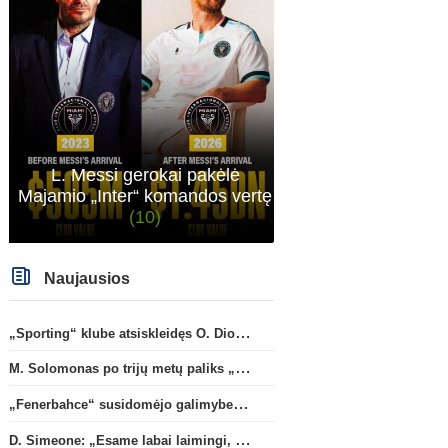
L. Messi gerokai pakėlė
Majamio „Inter“ komandos vertę
(10)
Naujausios
„Sporting“ klube atsiskleidęs O. Diomande papildys „Nottingham“ gretas
M. Solomonas po trijų metų paliks „Tottenham“ ir papildys „West Ham“ klubą
„Fenerbahce“ susidomėjo galimybe įsigyti R. Lukaku
D. Simeone: „Esame labai laimingi, kad turime J. Alvarezą“