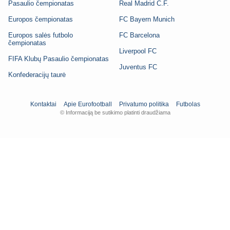
Pasaulio čempionatas
Real Madrid C.F.
Europos čempionatas
FC Bayern Munich
Europos salės futbolo
FC Barcelona
čempionatas
Liverpool FC
FIFA Klubų Pasaulio čempionatas
Juventus FC
Konfederacijų taurė
Kontaktai
Apie Eurofootball
Privatumo politika
Futbolas
© Informaciją be sutikimo platinti draudžiama