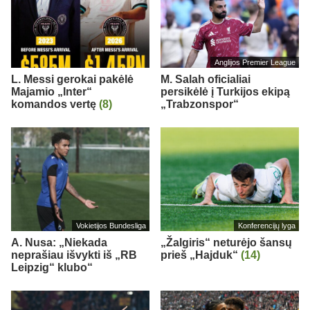
Anglijos Premier League
L. Messi gerokai pakėlė
M. Salah oficialiai
Majamio „Inter“
persikėlė į Turkijos ekipą
komandos vertę
(8)
„Trabzonspor“
Vokietijos Bundesliga
Konferencijų lyga
A. Nusa: „Niekada
„Žalgiris“ neturėjo šansų
neprašiau išvykti iš „RB
prieš „Hajduk“
(14)
Leipzig“ klubo“