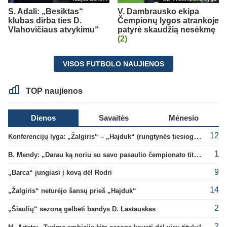
S. Adali: „Besiktas“
V. Dambrausko ekipa
klubas dirba ties D.
Čempionų lygos atrankoje
Vlahovičiaus atvykimu“
patyrė skaudžią nesėkmę
(2)
VISOS FUTBOLO NAUJIENOS
TOP naujienos
Dienos
Savaitės
Mėnesio
12
Konferencijų lyga: „Žalgiris“ – „Hajduk“ (rungtynės tiesiogiai)
1
B. Mendy: „Darau ką noriu su savo pasaulio čempionato titulu“
9
„Barca“ jungiasi į kovą dėl Rodri
14
„Žalgiris“ neturėjo šansų prieš „Hajduk“
2
„Šiaulių“ sezoną gelbėti bandys D. Lastauskas
2