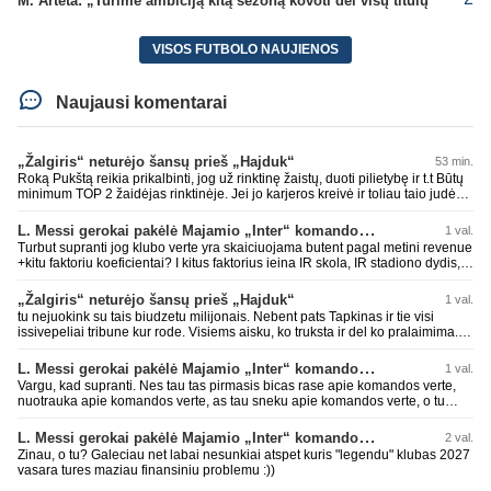
M. Arteta: „Turime ambiciją kitą sezoną kovoti dėl visų titulų“
VISOS FUTBOLO NAUJIENOS
Naujausi komentarai
„Žalgiris“ neturėjo šansų prieš „Hajduk“
53 min.
Roką Pukštą reikia prikalbinti, jog už rinktinę žaistų, duoti pilietybę ir t.t Būtų
minimum TOP 2 žaidėjas rinktinėje. Jei jo karjeros kreivė ir toliau taio judės,
bus per vėlu po to, nes JAV ji pasikvies žaisti.
L. Messi gerokai pakėlė Majamio „Inter“ komandos vertę
1 val.
Turbut supranti jog klubo verte yra skaiciuojama butent pagal metini revenue
+kitu faktoriu koeficientai? I kitus faktorius ieina IR skola, IR stadiono dydis,
IR lygos populiarumas, IR dar eile kitu dalyku. O tavo pamineta Barca kuo
puikiausiai sugeneravo rekordini 1.1B revenue, kas stipriai prisidejo prie
„Žalgiris“ neturėjo šansų prieš „Hajduk“
1 val.
milzinisko klubo vertes suoli siemet. Be to, tie 200 pamineti cia yra visiskai
tu nejuokink su tais biudzetu milijonais. Nebent pats Tapkinas ir tie visi
on-point, jeigu jau musu mylimas D. prasneko apie klubo vertes kelima, arba
issivepeliai tribune kur rode. Visiems aisku, ko truksta ir del ko pralaimima.
CR atveju - numusima.
tas pats ir su kavianskais. Bet nenorim pripazint, kad net jei neturim
ziniasklaidos, kuri isanalizuoti po pirsteli, ko kam truksta, tai nei kalnietis nei
L. Messi gerokai pakėlė Majamio „Inter“ komandos vertę
1 val.
kasperunas nesusigaudys. Aciu, mercys, lauksim wilno grietineles
Vargu, kad supranti. Nes tau tas pirmasis bicas rase apie komandos verte,
besivaipanciu itamet Konfu lygoje 20 tukst. stadione...jei makleriui tapinui
nuotrauka apie komandos verte, as tau sneku apie komandos verte, o tu
neatsibos sitas projektas
vistiek apie revenue tauziji. Barca dabar belekokiose skolose ir "pirmauja"
pasaulyje pagal tai, bet uzima antra vieta po Realo pagal klubine verte
L. Messi gerokai pakėlė Majamio „Inter“ komandos vertę
2 val.
pasaulyje. Tokios ten ir finansines problemos pas ta Al Nassr kai PIF vienu
Zinau, o tu? Galeciau net labai nesunkiai atspet kuris "legendu" klubas 2027
rankos mostu galetu viska nubraukti jeigu noretu. Siaip tas PIF savo
vasara tures maziau finansiniu problemu :))
priziurimus klubus galetu arabuose griezciau kontroliuoti nes rinka nesveikai