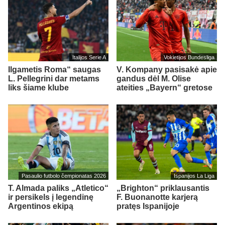
Italijos Serie A
Vokietijos Bundesliga
Ilgametis Roma“ saugas
V. Kompany pasisakė apie
L. Pellegrini dar metams
gandus dėl M. Olise
liks šiame klube
ateities „Bayern“ gretose
Pasaulio futbolo čempionatas 2026
Ispanijos La Liga
T. Almada paliks „Atletico“
„Brighton“ priklausantis
ir persikels į legendinę
F. Buonanotte karjerą
Argentinos ekipą
pratęs Ispanijoje