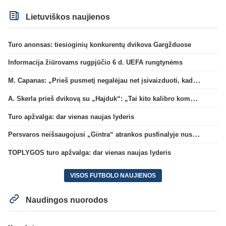
Lietuviškos naujienos
Turo anonsas: tiesioginių konkurentų dvikova Gargžduose
Informacija žiūrovams rugpjūčio 6 d. UEFA rungtynėms
M. Capanas: „Prieš pusmetį negalėjau net įsivaizduoti, kad žaisime prieš „Hajduk“
A. Skerla prieš dvikovą su „Hajduk“: „Tai kito kalibro komanda“
Turo apžvalga: dar vienas naujas lyderis
Persvaros neišsaugojusi „Gintra“ atrankos pusfinalyje nusileido Škotijos čempionėms
TOPLYGOS turo apžvalga: dar vienas naujas lyderis
VISOS FUTBOLO NAUJIENOS
Naudingos nuorodos