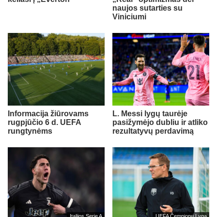
naujos sutarties su
Viniciumi
Informacija žiūrovams
L. Messi lygų taurėje
rugpjūčio 6 d. UEFA
pasižymėjo dubliu ir atliko
rungtynėms
rezultatyvų perdavimą
Italijos Serie A
UEFA Čempionų Lyga