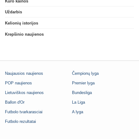
Kuro kainos
Uždarbis
Kelionių istorijos
Krepšinio naujienos
Naujausios naujienos
Čempionų lyga
POP naujienos
Premier lyga
Lietuviškos naujienos
Bundesliga
Ballon d'Or
La Liga
Futbolo tvarkarasciai
A lyga
Futbolo rezultatai