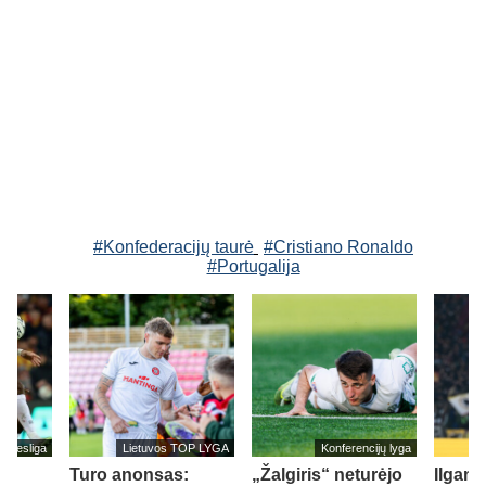
#Konfederacijų taurė
#Cristiano Ronaldo
#Portugalija
undesliga
Lietuvos TOP LYGA
Konferencijų lyga
Turo anonsas:
„Žalgiris“ neturėjo
Ilgam