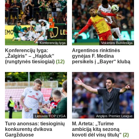
Konferencijų lyga
Vokietijos Bundesliga
Konferencijų lyga:
Argentinos rinktinės
„Žalgiris“ – „Hajduk“
gynėjas F. Medina
(rungtynės tiesiogiai)
(12)
persikels į „Bayer“ klubą
Lietuvos TOP LYGA
Anglijos Premier League
Turo anonsas: tiesioginių
M. Arteta: „Turime
konkurentų dvikova
ambiciją kitą sezoną
Gargžduose
kovoti dėl visų titulų“
(2)