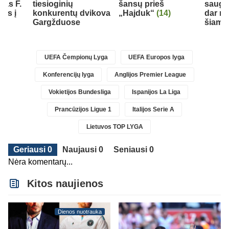
jas F.
tiesioginių
šansų prieš
saugas
els į
konkurentų dvikova
„Hajduk“
(14)
dar me
ą
Gargžduose
šiame
UEFA Čempionų Lyga
UEFA Europos lyga
Konferencijų lyga
Anglijos Premier League
Vokietijos Bundesliga
Ispanijos La Liga
Prancūzijos Ligue 1
Italijos Serie A
Lietuvos TOP LYGA
Geriausi 0
Naujausi 0
Seniausi 0
Nėra komentarų...
Kitos naujienos
Dienos nuotrauka