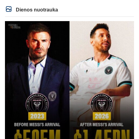
iskraipyta per ju isikalinejimus.
Dienos nuotrauka