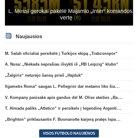
L. Messi gerokai pakėlė Majamio „Inter“ komandos
vertę
(8)
Naujausios
M. Salah oficialiai persikėlė į Turkijos ekipą „Trabzonspor“
A. Nusa: „Niekada neprašiau išvykti iš „RB Leipzig“ klubo“
„Žalgiris“ neturėjo šansų prieš „Hajduk“
Ilgametis Roma“ saugas L. Pellegrini dar metams liks šiame klube
V. Kompany pasisakė apie gandus dėl M. Olise ateities „Bayern“ gretose
T. Almada paliks „Atletico“ ir persikels į legendinę Argentinos ekipą
„Brighton“ priklausantis F. Buonanotte karjerą pratęs Ispanijoje
VISOS FUTBOLO NAUJIENOS