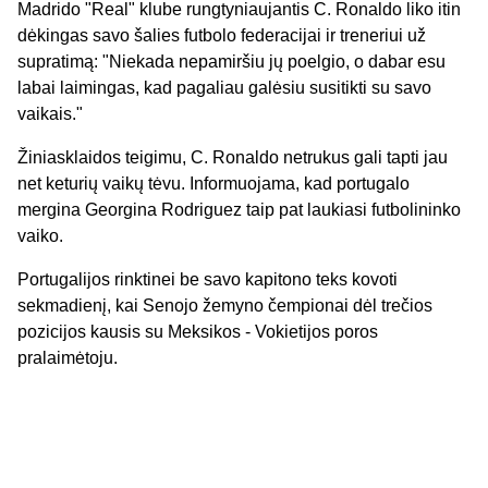
Madrido "Real" klube rungtyniaujantis C. Ronaldo liko itin
dėkingas savo šalies futbolo federacijai ir treneriui už
supratimą: "Niekada nepamiršiu jų poelgio, o dabar esu
labai laimingas, kad pagaliau galėsiu susitikti su savo
vaikais."
Žiniasklaidos teigimu, C. Ronaldo netrukus gali tapti jau
net keturių vaikų tėvu. Informuojama, kad portugalo
mergina Georgina Rodriguez taip pat laukiasi futbolininko
vaiko.
Portugalijos rinktinei be savo kapitono teks kovoti
sekmadienį, kai Senojo žemyno čempionai dėl trečios
pozicijos kausis su Meksikos - Vokietijos poros
pralaimėtoju.