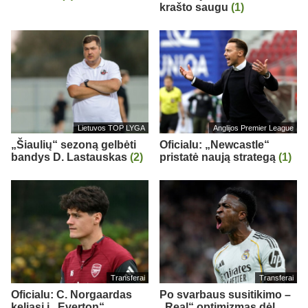
krašto saugu
(1)
Lietuvos TOP LYGA
Anglijos Premier League
„Šiaulių“ sezoną gelbėti
Oficialu: „Newcastle“
bandys D. Lastauskas
(2)
pristatė naują strategą
(1)
Transferai
Transferai
Oficialu: C. Norgaardas
Po svarbaus susitikimo –
keliasi į „Everton“
„Real“ optimizmas dėl