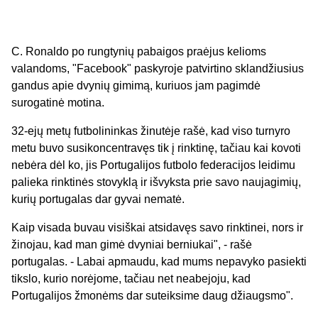
C. Ronaldo po rungtynių pabaigos praėjus kelioms
valandoms, "Facebook" paskyroje patvirtino sklandžiusius
gandus apie dvynių gimimą, kuriuos jam pagimdė
surogatinė motina.
32-ejų metų futbolininkas žinutėje rašė, kad viso turnyro
metu buvo susikoncentravęs tik į rinktinę, tačiau kai kovoti
nebėra dėl ko, jis Portugalijos futbolo federacijos leidimu
palieka rinktinės stovyklą ir išvyksta prie savo naujagimių,
kurių portugalas dar gyvai nematė.
Kaip visada buvau visiškai atsidavęs savo rinktinei, nors ir
žinojau, kad man gimė dvyniai berniukai", - rašė
portugalas. - Labai apmaudu, kad mums nepavyko pasiekti
tikslo, kurio norėjome, tačiau net neabejoju, kad
Portugalijos žmonėms dar suteiksime daug džiaugsmo".