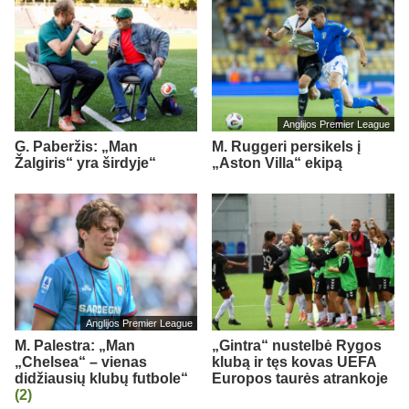
Anglijos Premier League
G. Paberžis: „Man
M. Ruggeri persikels į
Žalgiris“ yra širdyje“
„Aston Villa“ ekipą
Anglijos Premier League
M. Palestra: „Man
„Gintra“ nustelbė Rygos
„Chelsea“ – vienas
klubą ir tęs kovas UEFA
didžiausių klubų futbole“
Europos taurės atrankoje
(2)