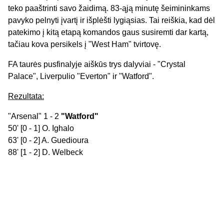
teko paaštrinti savo žaidimą. 83-ąją minutę šeimininkams
pavyko pelnyti įvartį ir išplėšti lygiąsias. Tai reiškia, kad dėl
patekimo į kitą etapą komandos gaus susiremti dar kartą,
tačiau kova persikels į "West Ham" tvirtovę.
FA taurės pusfinalyje aiškūs trys dalyviai - "Crystal
Palace", Liverpulio "Everton" ir "Watford".
Rezultata:
"Arsenal" 1 - 2
"Watford"
50' [0 - 1] O. Ighalo
63' [0 - 2] A. Guedioura
88' [1 - 2] D. Welbeck