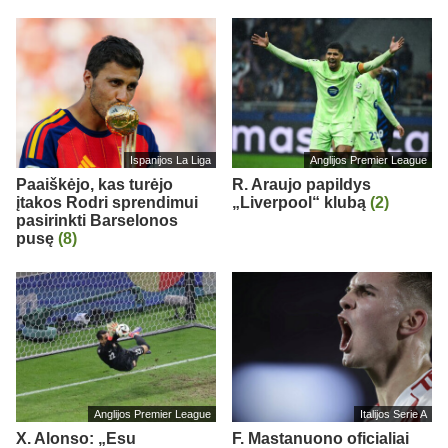
Ispanijos La Liga
Anglijos Premier League
Paaiškėjo, kas turėjo
R. Araujo papildys
įtakos Rodri sprendimui
„Liverpool“ klubą
(2)
pasirinkti Barselonos
pusę
(8)
Anglijos Premier League
Italijos Serie A
X. Alonso: „Esu
F. Mastanuono oficialiai