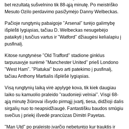
bet rezultatą sušvelnino tik 88-ąją minutę. Po meistriško
Mesuto Ozilo perdavimo pasižymėjo Danny Welbeckas.
Pačioje rungtynių pabaigoje "Arsenal" turėjo galimybę
išplėšti lygiąsias, tačiau D. Welbeckas nesugebėjo
pataikyti į tusčius vartus ir "Watford" džiaugėsi kelialapiu į
pusfinalį.
Kitose rungtynėse "Old Trafford" stadione ginklus
tarpusavyje surėmė "Manchester United" prieš Londono
"West Ham". "Platukai" buvo arti patekimo į pusfinalį,
tačiau Anthony Martialis išplėšė lygiąsias.
Visą rungtynių laiką virė apylygė kova, tik kiek daugiau
laiko su kamuolio praleido "raudonieji velniai". Visgi 68-
ąją minutę žiūrovai išvydo pirmąjį įvartį, tiesa, didžioji dalis
sirgalių nuo to neapsidžiaugė. Fantastišku baudos smūgiu
svečius į priekį išvedė prancūzas Dimitri Payetas.
"Man Utd" po praleisto įvarčio nebeturėjo kur trauktis ir