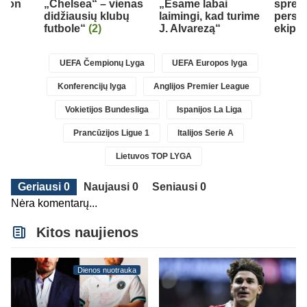
Aston
„Chelsea“ – vienas
„Esame labai
spren
didžiausių klubų
laimingi, kad turime
persik
futbole“
(2)
J. Alvarezą“
ekipą
UEFA Čempionų Lyga
UEFA Europos lyga
Konferencijų lyga
Anglijos Premier League
Vokietijos Bundesliga
Ispanijos La Liga
Prancūzijos Ligue 1
Italijos Serie A
Lietuvos TOP LYGA
Geriausi 0
Naujausi 0
Seniausi 0
Nėra komentarų...
Kitos naujienos
Dienos nuotrauka