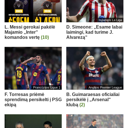
Ispanijos La Liga
L. Messi gerokai pakėlė
D. Simeone: „Esame labai
Majamio „Inter“
laimingi, kad turime J.
komandos vertę
(10)
Alvarezą“
Prancūzijos Ligue 1
Anglijos Premier League
F. Torresas priėmė
B. Guimaraesas oficialiai
sprendimą persikelti į PSG
persikėlė į „Arsenal“
ekipą
klubą
(2)