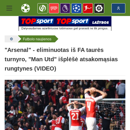
Futbolo naujienos
"Arsenal" - eliminuotas iš FA taurės
turnyro, "Man Utd" išplėšė atsakomąsias
rungtynes (VIDEO)