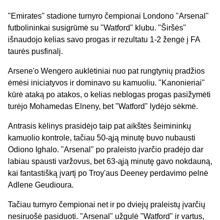
"Emirates" stadione turnyro čempionai Londono "Arsenal"
futbolininkai susigrūmė su "Watford" klubu. "Širšės"
išnaudojo kelias savo progas ir rezultatu 1-2 žengė į FA
taurės pusfinalį.
Arsene'o Wengero auklėtiniai nuo pat rungtynių pradžios
ėmėsi iniciatyvos ir dominavo su kamuoliu. "Kanonieriai"
kūrė ataką po atakos, o kelias neblogas progas pasižymėti
turėjo Mohamedas Elneny, bet "Watford" lydėjo sėkmė.
Antrasis kėlinys prasidėjo taip pat aikštės šeimininkų
kamuolio kontrole, tačiau 50-ąją minutę buvo nubausti
Odiono Ighalo. "Arsenal" po praleisto įvarčio pradėjo dar
labiau spausti varžovus, bet 63-ąją minutę gavo nokdauną,
kai fantastišką įvartį po Troy'aus Deeney perdavimo pelnė
Adlene Geudioura.
Tačiau turnyro čempionai net ir po dviejų praleistų įvarčių
nesiruošė pasiduoti. "Arsenal" užgulė "Watford" ir vartus,