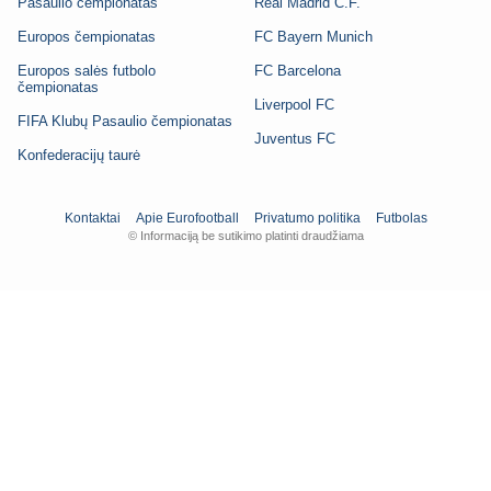
Pasaulio čempionatas
Real Madrid C.F.
Europos čempionatas
FC Bayern Munich
Europos salės futbolo
FC Barcelona
čempionatas
Liverpool FC
FIFA Klubų Pasaulio čempionatas
Juventus FC
Konfederacijų taurė
Kontaktai
Apie Eurofootball
Privatumo politika
Futbolas
© Informaciją be sutikimo platinti draudžiama