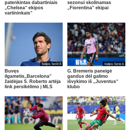
patenkintas dabartiniais
sezonui skolinamas
„Chelsea“ ekipos
„Fiorentina“ ekipai
vartininkais“
Italijos Serie A
Italijos Serie A
Buvęs
G. Bremeris paneigė
ilgametis„Barcelona“
gandus dėl galimo
žaidėjas S. Roberto artėja
išvykimo iš „Juventus“
link persikėlimo į MLS
klubo