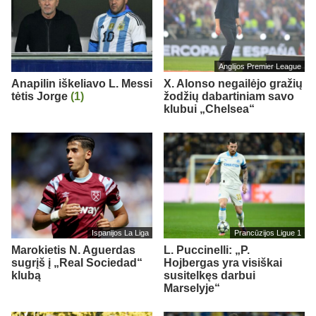
Anglijos Premier League
Anapilin iškeliavo L. Messi
X. Alonso negailėjo gražių
tėtis Jorge
(1)
žodžių dabartiniam savo
klubui „Chelsea“
Ispanijos La Liga
Prancūzijos Ligue 1
Marokietis N. Aguerdas
L. Puccinelli: „P.
sugrįš į „Real Sociedad“
Hojbergas yra visiškai
klubą
susitelkęs darbui
Marselyje“