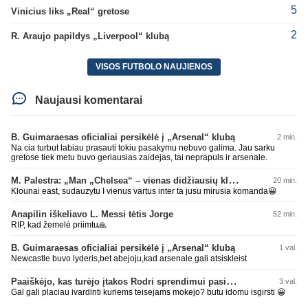
5
Vinicius liks „Real“ gretose
2
R. Araujo papildys „Liverpool“ klubą
VISOS FUTBOLO NAUJIENOS
Naujausi komentarai
B. Guimaraesas oficialiai persikėlė į „Arsenal“ klubą
2 min.
Na cia turbut labiau prasauti tokiu pasakymu nebuvo galima. Jau sarku
gretose tiek metu buvo geriausias zaidejas, tai neprapuls ir arsenale.
M. Palestra: „Man „Chelsea“ – vienas didžiausių klubų futbole“
20 min.
Klounai east, sudauzytu I vienus vartus inter ta jusu mirusia komanda😀
Anapilin iškeliavo L. Messi tėtis Jorge
52 min.
RIP, kad žemelė priimtu🙏
B. Guimaraesas oficialiai persikėlė į „Arsenal“ klubą
1 val.
Newcastle buvo lyderis,bet abejoju,kad arsenale gali atsiskleist
Paaiškėjo, kas turėjo įtakos Rodri sprendimui pasirinkti Barselonos pusę
3 val.
Gal gali placiau ivardinti kuriems teisejams mokejo? butu idomu isgirsti 😀