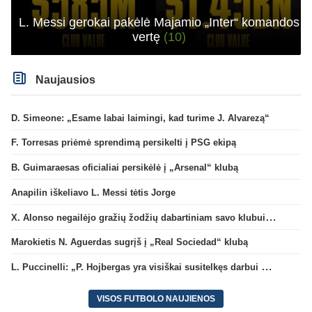
L. Messi gerokai pakėlė Majamio „Inter“ komandos
vertę
(10)
Naujausios
D. Simeone: „Esame labai laimingi, kad turime J. Alvarezą“
F. Torresas priėmė sprendimą persikelti į PSG ekipą
B. Guimaraesas oficialiai persikėlė į „Arsenal“ klubą
Anapilin iškeliavo L. Messi tėtis Jorge
X. Alonso negailėjo gražių žodžių dabartiniam savo klubui „Chelsea“
Marokietis N. Aguerdas sugrįš į „Real Sociedad“ klubą
L. Puccinelli: „P. Hojbergas yra visiškai susitelkęs darbui Marselyje“
VISOS FUTBOLO NAUJIENOS