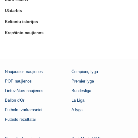
Uždarbis
Kelionių istorijos
Krepšinio naujienos
Naujausios naujienos
Čempionų lyga
POP naujienos
Premier lyga
Lietuviškos naujienos
Bundesliga
Ballon d'Or
La Liga
Futbolo tvarkarasciai
A lyga
Futbolo rezultatai