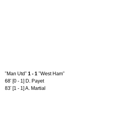
"Man Utd"
1 - 1
"West Ham"
68' [0 - 1] D. Payet
83' [1 - 1] A. Martial