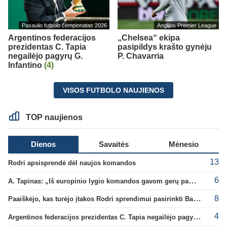
Pasaulio futbolo čempionatas 2026
Anglijos Premier League
Argentinos federacijos
„Chelsea“ ekipa
prezidentas C. Tapia
pasipildys krašto gynėju
negailėjo pagyrų G.
P. Chavarria
Infantino
(4)
VISOS FUTBOLO NAUJIENOS
TOP naujienos
Dienos
Savaitės
Mėnesio
13
Rodri apsisprendė dėl naujos komandos
6
A. Tapinas: „Iš europinio lygio komandos gavom gerų pamokų“
8
Paaiškėjo, kas turėjo įtakos Rodri sprendimui pasirinkti Barselonos pusę
4
Argentinos federacijos prezidentas C. Tapia negailėjo pagyrų G. Infantino