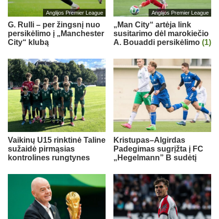
Anglijos Premier League
Anglijos Premier League
G. Rulli – per žingsnį nuo
„Man City“ artėja link
persikėlimo į „Manchester
susitarimo dėl marokiečio
City“ klubą
A. Bouaddi persikėlimo
(1)
Vaikinų U15 rinktinė Taline
Kristupas–Algirdas
sužaidė pirmąsias
Padegimas sugrįžta į FC
kontrolines rungtynes
„Hegelmann” B sudėtį