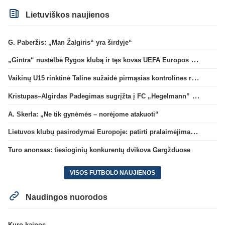
Lietuviškos naujienos
G. Paberžis: „Man Žalgiris“ yra širdyje“
„Gintra“ nustelbė Rygos klubą ir tęs kovas UEFA Europos taurės atrankoje
Vaikinų U15 rinktinė Taline sužaidė pirmąsias kontrolines rungtynes
Kristupas–Algirdas Padegimas sugrįžta į FC „Hegelmann” B sudėtį
A. Skerla: „Ne tik gynėmės – norėjome atakuoti“
Lietuvos klubų pasirodymai Europoje: patirti pralaimėjimai Kroatijos atstovams
Turo anonsas: tiesioginių konkurentų dvikova Gargžduose
VISOS FUTBOLO NAUJIENOS
Naudingos nuorodos
Kuro kainos