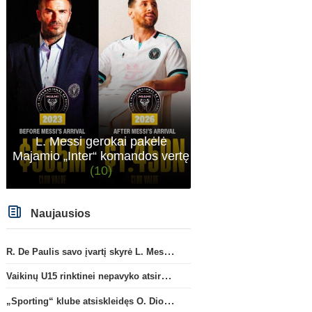
L. Messi gerokai pakėlė
Majamio „Inter“ komandos vertę
(10)
Naujausios
R. De Paulis savo įvartį skyrė L. Messi mirusiam tėčiui Jorge
Vaikinų U15 rinktinei nepavyko atsirevanšuoti estams
„Sporting“ klube atsiskleidęs O. Diomande papildys „Nottingham“ gretas