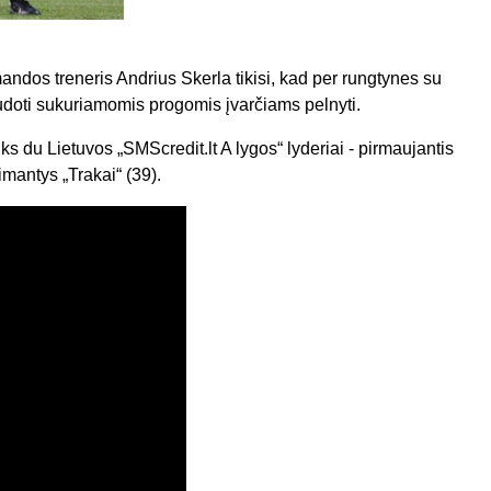
mandos treneris Andrius Skerla tikisi, kad per rungtynes su
doti sukuriamomis progomis įvarčiams pelnyti.
s du Lietuvos „SMScredit.lt A lygos“ lyderiai - pirmaujantis
žimantys „Trakai“ (39).