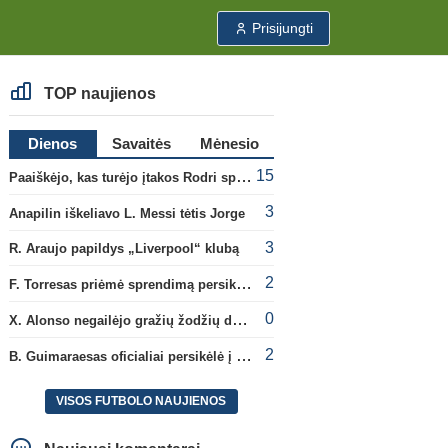
Prisijungti
TOP naujienos
Dienos
Savaitės
Mėnesio
15
Paaiškėjo, kas turėjo įtakos Rodri sprendimui pasirinkti Barselonos pusę
3
Anapilin iškeliavo L. Messi tėtis Jorge
3
R. Araujo papildys „Liverpool“ klubą
2
F. Torresas priėmė sprendimą persikelti į PSG ekipą
0
X. Alonso negailėjo gražių žodžių dabartiniam savo klubui „Chelsea“
2
B. Guimaraesas oficialiai persikėlė į „Arsenal“ klubą
VISOS FUTBOLO NAUJIENOS