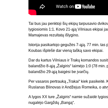
Tai bus jau penktoji šių ekipų tarpusavio dvik
lygiosiomis 1:1. Kovo 21-ąją Vilniaus ekipai ja
Mamajevas rezultatą išlygino.
Istorija pasikartojo gegužės 7-ąją. 77 min. tas p
Koubas išplėšė dar vieną tašką savo ekipai.
Dar du kartus Vilniaus ir Trakų komandos susit
balandžio 8-ąją „Žalgiris“ laimėjo 1:0 (78 min
balandžio 29-ąją baigėsi be įvarčių.
Per vasaros pertrauką „Trakai“ kiek pasikeitė.
Ruslanas Blinovas ir Andžejus Romeika, o atv
A lygos XX ture „Žalgiris“ namie sužaidė lygio
nugalėjo Gargždų „Bangą“.