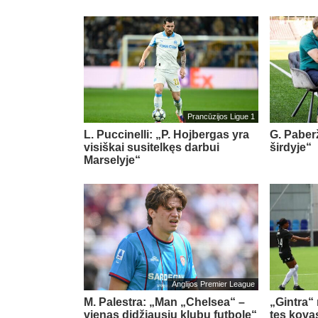
Prancūzijos Ligue 1
L. Puccinelli: „P. Hojbergas yra
G. Paberž
visiškai susitelkęs darbui
širdyje“
Marselyje“
Anglijos Premier League
M. Palestra: „Man „Chelsea“ –
„Gintra“
vienas didžiausių klubų futbole“
tęs kova