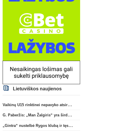
Prancūzij
„Fenerbahce“ susidomėjo
F. Torresas priėmė spre
galimybe įsigyti R. Lukaku
persikelti į PSG ekipą
(2)
Lietuviškos naujienos
Vaikinų U15 rinktinei nepavyko atsirevanšuoti estams
G. Paberžis: „Man Žalgiris“ yra širdyje“
„Gintra“ nustelbė Rygos klubą ir tęs kovas UEFA Europos taurės atrankoje