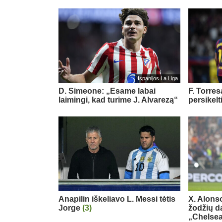
Ispanijos La Liga
D. Simeone: „Esame labai
F. Torre
laimingi, kad turime J. Alvarezą“
persikelt
Anapilin iškeliavo L. Messi tėtis
X. Alons
Jorge
(3)
žodžių d
„Chelse