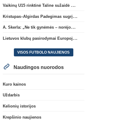
Vaikinų U15 rinktinė Taline sužaidė pirmąsias kontrolines rungtynes
Kristupas–Algirdas Padegimas sugrįžta į FC „Hegelmann” B sudėtį
A. Skerla: „Ne tik gynėmės – norėjome atakuoti“
Lietuvos klubų pasirodymai Europoje: patirti pralaimėjimai Kroatijos atstovams
VISOS FUTBOLO NAUJIENOS
Naudingos nuorodos
Kuro kainos
Uždarbis
Kelionių istorijos
Krepšinio naujienos