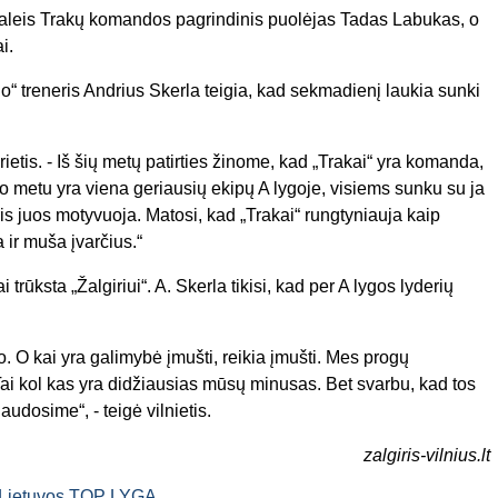
raleis Trakų komandos pagrindinis puolėjas Tadas Labukas, o
i.
o“ treneris Andrius Skerla teigia, kad sekmadienį laukia sunki
etis. - Iš šių metų patirties žinome, kad „Trakai“ yra komanda,
uo metu yra viena geriausių ekipų A lygoje, visiems sunku su ja
kuris juos motyvuoja. Matosi, kad „Trakai“ rungtyniauja kaip
 ir muša įvarčius.“
trūksta „Žalgiriui“. A. Skerla tikisi, kad per A lygos lyderių
o. O kai yra galimybė įmušti, reikia įmušti. Mes progų
ai kol kas yra didžiausias mūsų minusas. Bet svarbu, kad tos
udosime“, - teigė vilnietis.
zalgiris-vilnius.lt
Lietuvos TOP LYGA