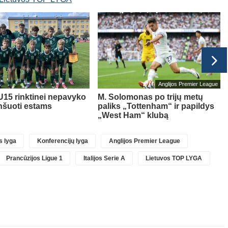
Anglijos Premier League
U15 rinktinei nepavyko
M. Solomonas po trijų metų
nšuoti estams
paliks „Tottenham“ ir papildys
„West Ham“ klubą
 lyga
Konferencijų lyga
Anglijos Premier League
Prancūzijos Ligue 1
Italijos Serie A
Lietuvos TOP LYGA