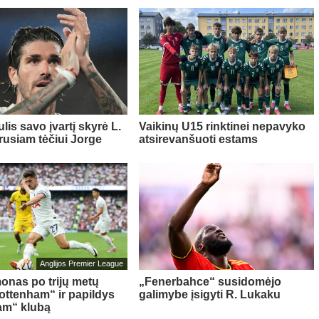
lis savo įvartį skyrė L.
Vaikinų U15 rinktinei nepavyko
rusiam tėčiui Jorge
atsirevanšuoti estams
Anglijos Premier League
onas po trijų metų
„Fenerbahce“ susidomėjo
Tottenham“ ir papildys
galimybe įsigyti R. Lukaku
am“ klubą