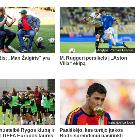
Anglijos Premier League
is: „Man Žalgiris“ yra
M. Ruggeri persikels į „Aston
Villa“ ekipą
Ispanijos La Liga
 nustelbė Rygos klubą ir
Paaiškėjo, kas turėjo įtakos
s UEFA Europos taurės
Rodri sprendimui pasirinkti