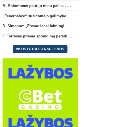
M. Solomonas po trijų metų paliks „Tottenham“ ir papildys „West Ham“ klubą
„Fenerbahce“ susidomėjo galimybe įsigyti R. Lukaku
D. Simeone: „Esame labai laimingi, kad turime J. Alvarezą“
F. Torresas priėmė sprendimą persikelti į PSG ekipą
VISOS FUTBOLO NAUJIENOS