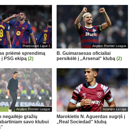
Prancūzijos Ligue 1
Anglijos Premier League
sas priėmė sprendimą
B. Guimaraesas oficialiai
i į PSG ekipą
(2)
persikėlė į „Arsenal“ klubą
(2)
Anglijos Premier League
Ispanijos La Liga
o negailėjo gražių
Marokietis N. Aguerdas sugrįš į
abartiniam savo klubui
„Real Sociedad“ klubą
a“