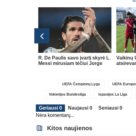
glijos Premier League
jo gražių
R. De Paulis savo įvartį skyrė L.
Vaikinų 
am savo klubui
Messi mirusiam tėčiui Jorge
atsireva
UEFA Čempionų Lyga
UEFA Europos
Vokietijos Bundesliga
Ispanijos La Liga
Geriausi 0
Naujausi 0
Seniausi 0
Nėra komentarų...
Kitos naujienos