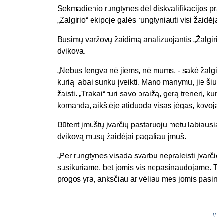
Sekmadienio rungtynes dėl diskvalifikacijos p
„Žalgirio“ ekipoje galės rungtyniauti visi žaidėja
Būsimų varžovų žaidimą analizuojantis „Žalgiri
dvikova.
„Nebus lengva nė jiems, nė mums, - sakė žalgiri
kurią labai sunku įveikti. Mano manymu, jie ši
žaisti. „Trakai“ turi savo braižą, gerą trenerį, 
komanda, aikštėje atiduoda visas jėgas, kovoja
Būtent įmuštų įvarčių pastaruoju metu labiausiai 
dvikovą mūsų žaidėjai pagaliau įmuš.
„Per rungtynes visada svarbu nepraleisti įvarči
susikuriame, bet jomis vis nepasinaudojame. T
progos yra, anksčiau ar vėliau mes jomis pasina
#