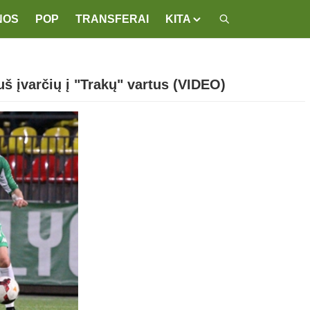
NOS
POP
TRANSFERAI
KITA
muš įvarčių į "Trakų" vartus (VIDEO)