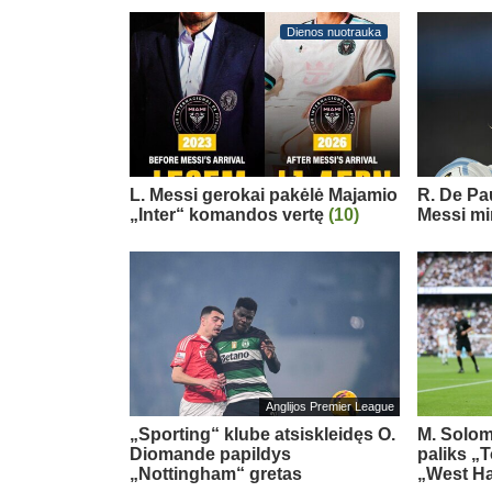
Dienos nuotrauka
L. Messi gerokai pakėlė Majamio
R. De Pau
„Inter“ komandos vertę
(10)
Messi mi
Anglijos Premier League
„Sporting“ klube atsiskleidęs O.
M. Solom
Diomande papildys
paliks „
„Nottingham“ gretas
„West H