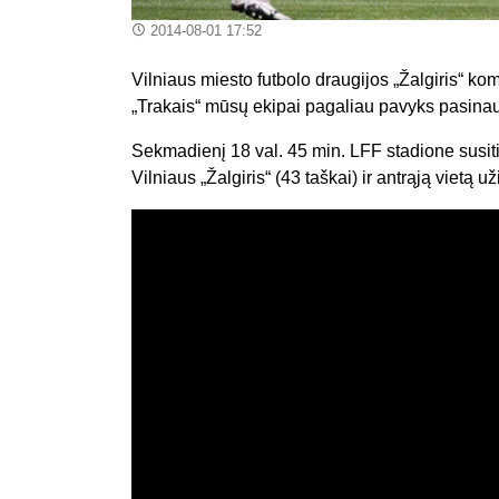
2014-08-01 17:52
Vilniaus miesto futbolo draugijos „Žalgiris“ ko
„Trakais“ mūsų ekipai pagaliau pavyks pasinau
Sekmadienį 18 val. 45 min. LFF stadione susitik
Vilniaus „Žalgiris“ (43 taškai) ir antrąją vietą u