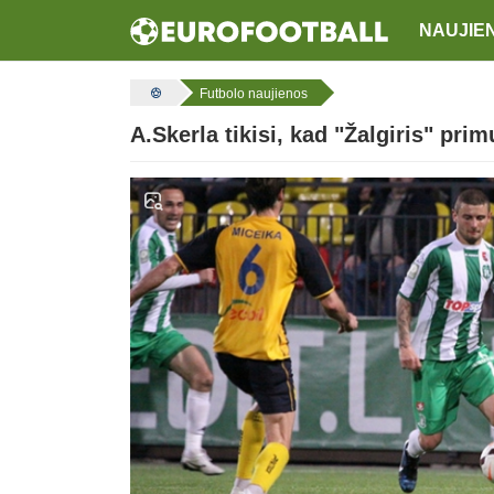
NAUJIE
Futbolo naujienos
A.Skerla tikisi, kad "Žalgiris" pri