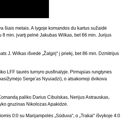
ova šiais metais. A lygoje komandos du kartus sužaidė
u 8 min. įvartį pelnė Jakubas Wilkas, bet 66 min. Jurijus
ats J. Wilkas išvedė „Žalgirį“ į priekį, bet 86 min. Dzmitrijus
iko LFF taurės turnyro pusfinalyje. Pirmąsias rungtynes
. pasižymėjo Serge'as Nyuiadzi), o atsakomoji dvikova
 Komandą paliko Darius Cibulskas, Nerijus Astrauskas,
yko gruzinas Nikolozas Apakidzė.
siomis 0:0 su Marijampolės „Sūduva“, o „Trakai“ išvykoje 4:0