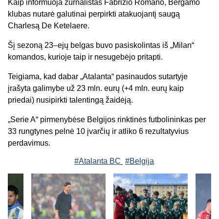
Kaip informuoja žurnalistas Fabrizio Romano, Bergamo
klubas nutarė galutinai perpirkti atakuojantį saugą
Charlesą De Ketelaere.
Šį sezoną 23–ejų belgas buvo pasiskolintas iš „Milan“
komandos, kurioje taip ir nesugebėjo pritapti.
Teigiama, kad dabar „Atalanta“ pasinaudos sutartyje
įrašyta galimybe už 23 mln. eurų (+4 mln. eurų kaip
priedai) nusipirkti talentingą žaidėją.
„Serie A“ pirmenybėse Belgijos rinktinės futbolininkas per
33 rungtynes pelnė 10 įvarčių ir atliko 6 rezultatyvius
perdavimus.
#Atalanta BC
#Belgija