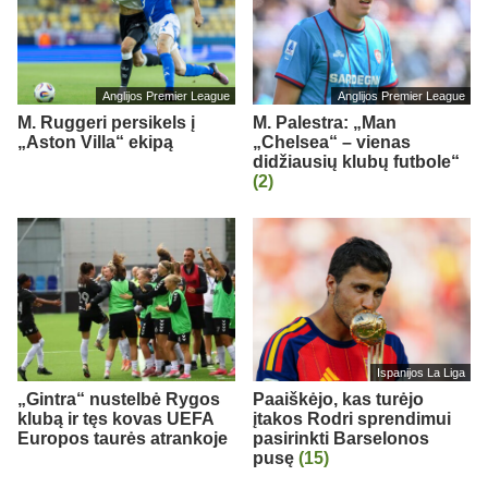
Anglijos Premier League
Anglijos Premier League
M. Ruggeri persikels į
M. Palestra: „Man
„Aston Villa“ ekipą
„Chelsea“ – vienas
didžiausių klubų futbole“
(2)
Ispanijos La Liga
„Gintra“ nustelbė Rygos
Paaiškėjo, kas turėjo
klubą ir tęs kovas UEFA
įtakos Rodri sprendimui
Europos taurės atrankoje
pasirinkti Barselonos
pusę
(15)