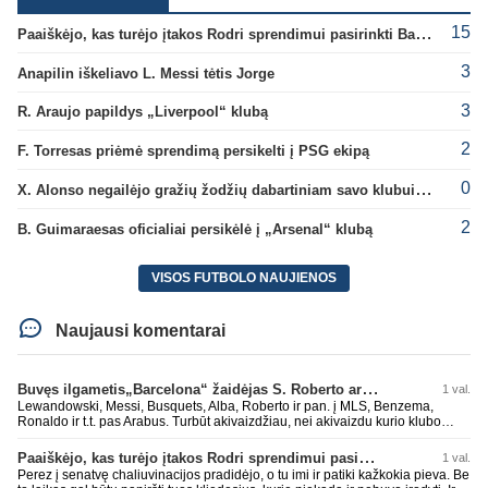
15
Paaiškėjo, kas turėjo įtakos Rodri sprendimui pasirinkti Barselonos pusę
3
Anapilin iškeliavo L. Messi tėtis Jorge
3
R. Araujo papildys „Liverpool“ klubą
2
F. Torresas priėmė sprendimą persikelti į PSG ekipą
0
X. Alonso negailėjo gražių žodžių dabartiniam savo klubui „Chelsea“
2
B. Guimaraesas oficialiai persikėlė į „Arsenal“ klubą
VISOS FUTBOLO NAUJIENOS
Naujausi komentarai
Buvęs ilgametis„Barcelona“ žaidėjas S. Roberto artėja link persikėlimo į MLS
1 val.
Lewandowski, Messi, Busquets, Alba, Roberto ir pan. į MLS, Benzema,
Ronaldo ir t.t. pas Arabus. Turbūt akivaizdžiau, nei akivaizdu kurio klubo
žaidėjų labiai myli pinigėlius, o ne žaidimą. Gal todėl ir tų laimėjimų
paskutiniu me tu ne tiek daug.
Paaiškėjo, kas turėjo įtakos Rodri sprendimui pasirinkti Barselonos pusę
1 val.
Perez į senatvę chaliuvinacijos pradidėjo, o tu imi ir patiki kažkokia pieva. Be