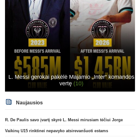
L. Messi gerokai pakėlė Majamio „Inter“ komandos
vertę
(10)
Naujausios
R. De Paulis savo įvartį skyrė L. Messi mirusiam tėčiui Jorge
Vaikinų U15 rinktinei nepavyko atsirevanšuoti estams