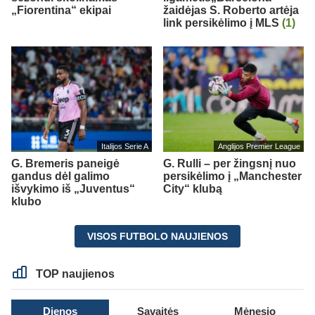
„Fiorentina“ ekipai
žaidėjas S. Roberto artėja
link persikėlimo į MLS
(1)
Italijos Serie A
Anglijos Premier League
G. Bremeris paneigė
G. Rulli – per žingsnį nuo
gandus dėl galimo
persikėlimo į „Manchester
išvykimo iš „Juventus“
City“ klubą
klubo
VISOS FUTBOLO NAUJIENOS
TOP naujienos
Dienos
Savaitės
Mėnesio