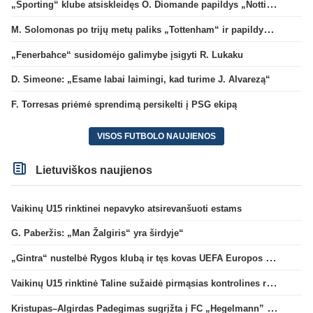
„Sporting“ klube atsiskleidęs O. Diomande papildys „Nottingham“ gretas
M. Solomonas po trijų metų paliks „Tottenham“ ir papildys „West Ham“ klubą
„Fenerbahce“ susidomėjo galimybe įsigyti R. Lukaku
D. Simeone: „Esame labai laimingi, kad turime J. Alvarezą“
F. Torresas priėmė sprendimą persikelti į PSG ekipą
VISOS FUTBOLO NAUJIENOS
Lietuviškos naujienos
Vaikinų U15 rinktinei nepavyko atsirevanšuoti estams
G. Paberžis: „Man Žalgiris“ yra širdyje“
„Gintra“ nustelbė Rygos klubą ir tęs kovas UEFA Europos taurės atrankoje
Vaikinų U15 rinktinė Taline sužaidė pirmąsias kontrolines rungtynes
Kristupas–Algirdas Padegimas sugrįžta į FC „Hegelmann” B sudėtį