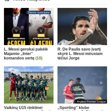
Dienos nuotrauka
L. Messi gerokai pakėlė
R. De Paulis savo įvartį
Majamio „Inter“
skyrė L. Messi mirusiam
komandos vertę
(10)
tėčiui Jorge
Anglijos Premier League
Vaikinų U15 rinktinei
„Sporting“ klube