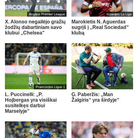
Anglijos Premier League
Ispanijos La Liga
X. Alonso negailėjo gražių
Marokietis N. Aguerdas
žodžių dabartiniam savo
sugrįš į „Real Sociedad“
klubui „Chelsea“
klubą
Prancūzijos Ligue 1
L. Puccinelli: „P.
G. Paberžis: „Man
Hojbergas yra visiškai
Žalgiris“ yra širdyje“
susitelkęs darbui
Marselyje“