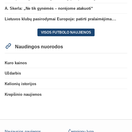
A. Skerla: „Ne tik gynėmės – norėjome atakuoti“
Lietuvos klubų pasirodymai Europoje: patirti pralaimėjimai Kroatijos atstovams
VISOS FUTBOLO NAUJIENOS
Naudingos nuorodos
Kuro kainos
Uždarbis
Kelionių istorijos
Krepšinio naujienos
Naujausios naujienos
Čempionų lyga