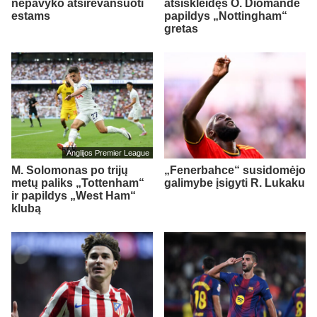
nepavyko atsirevanšuoti
atsiskleidęs O. Diomande
estams
papildys „Nottingham“
gretas
Anglijos Premier League
M. Solomonas po trijų
„Fenerbahce“ susidomėjo
metų paliks „Tottenham“
galimybe įsigyti R. Lukaku
ir papildys „West Ham“
klubą