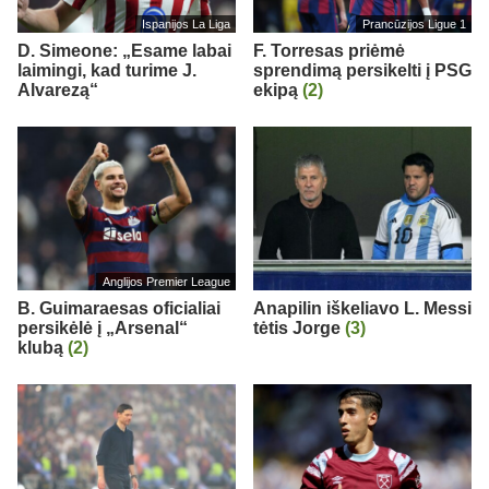
Ispanijos La Liga
Prancūzijos Ligue 1
D. Simeone: „Esame labai
F. Torresas priėmė
laimingi, kad turime J.
sprendimą persikelti į PSG
Alvarezą“
ekipą
(2)
Anglijos Premier League
B. Guimaraesas oficialiai
Anapilin iškeliavo L. Messi
persikėlė į „Arsenal“
tėtis Jorge
(3)
klubą
(2)