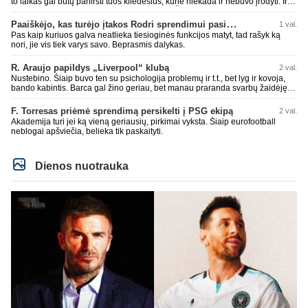
to laikas gal būtų paniršti tuos kliedesius, kurie niekada ir nebuvo įrodyti. Ir
nepamiršti kaip pačius palaikė 90% teisėjų. Šiki į ant kitų, nors patys mėšle
esat. Kažkaip ne skaniai kvepia. RM todėl ir yra vienas nekenčiamiausių
Paaiškėjo, kas turėjo įtakos Rodri sprendimui pasirinkti Barselonos pusę
1 val.
daugumos fanų klubas, nes pastoviai verke ir verkia kažkokius kliedesius.
Pas kaip kuriuos galva neatlieka tiesioginės funkcijos matyt, tad rašyk ką
Remktis ne kažkokio Perezo kliedesiais, o faktais.
nori, jie vis tiek varys savo. Beprasmis dalykas.
R. Araujo papildys „Liverpool“ klubą
2 val.
Nustebino. Šiaip buvo ten su psichologija problemų ir t.t., bet lyg ir kovoja,
bando kabintis. Barca gal žino geriau, bet manau praranda svarbų žaidėję.
Duobių būna pas visus. Jau Rashford paleido, Ter Stegen su Inaki Pena
paleido, čia dabar dar vienas. Įdomiai Deco tvarkosi ir Hansi Flick formuoja
F. Torresas priėmė sprendimą persikelti į PSG ekipą
2 val.
sudėtį. Rezultatai nėra tragiški, anaiptol yra teigiamų žingsnių. Bet UEFA CL
Akademija turi jei ką vieną geriausių, pirkimai vyksta. Šiaip eurofootball
nelaimimas, praeitais metais jau Copa del Rey pralaimėtas ir pan. Jau
neblogai apšviečia, belieka tik paskaityti.
praeitais metais neteko gynybos vieno iš ramščių. RM kaip tik pasistiprino.
Cucurrlla bus siaubas manau Real komandoje. Kažkaip man atrodo vėl bus
gynyboje ne kažkas.
Dienos nuotrauka