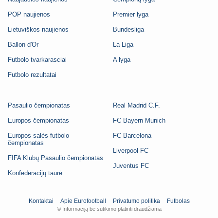
POP naujienos
Premier lyga
Lietuviškos naujienos
Bundesliga
Ballon d'Or
La Liga
Futbolo tvarkarasciai
A lyga
Futbolo rezultatai
Pasaulio čempionatas
Real Madrid C.F.
Europos čempionatas
FC Bayern Munich
Europos salės futbolo
FC Barcelona
čempionatas
Liverpool FC
FIFA Klubų Pasaulio čempionatas
Juventus FC
Konfederacijų taurė
Kontaktai
Apie Eurofootball
Privatumo politika
Futbolas
© Informaciją be sutikimo platinti draudžiama