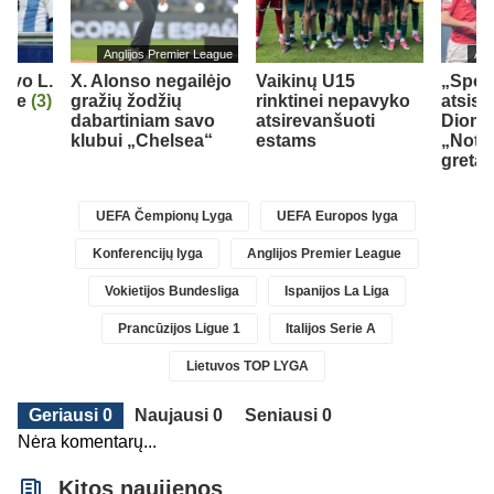
Anglijos Premier League
Ang
iavo L.
X. Alonso negailėjo
Vaikinų U15
„Sport
orge
(3)
gražių žodžių
rinktinei nepavyko
atsisk
dabartiniam savo
atsirevanšuoti
Dioma
klubui „Chelsea“
estams
„Nott
gretas
UEFA Čempionų Lyga
UEFA Europos lyga
Konferencijų lyga
Anglijos Premier League
Vokietijos Bundesliga
Ispanijos La Liga
Prancūzijos Ligue 1
Italijos Serie A
Lietuvos TOP LYGA
Geriausi 0
Naujausi 0
Seniausi 0
Nėra komentarų...
Kitos naujienos