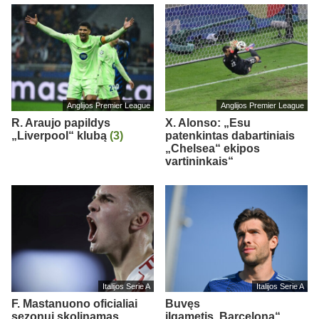
Anglijos Premier League
Anglijos Premier League
R. Araujo papildys
X. Alonso: „Esu
„Liverpool“ klubą
(3)
patenkintas dabartiniais
„Chelsea“ ekipos
vartininkais“
Italijos Serie A
Italijos Serie A
F. Mastanuono oficialiai
Buvęs
sezonui skolinamas
ilgametis„Barcelona“