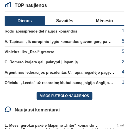
TOP naujienos
Dienos
Savaitės
Mėnesio
11
Rodri apsisprendė dėl naujos komandos
5
A. Tapinas: „Iš europinio lygio komandos gavom gerų pamokų“
5
Vinicius liks „Real“ gretose
2
C. Romero karjera gali pakrypti į Ispaniją
4
Argentinos federacijos prezidentas C. Tapia negailėjo pagyrų G. Infantino
1
Oficialu: „Leeds“ už rekordinę klubui sumą įsigijo Anglijos rinktinės vartininką
VISOS FUTBOLO NAUJIENOS
Naujausi komentarai
L. Messi gerokai pakėlė Majamio „Inter“ komandos vertę
1 val.