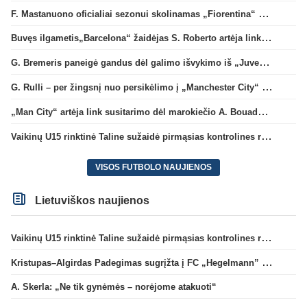
F. Mastanuono oficialiai sezonui skolinamas „Fiorentina“ ekipai
Buvęs ilgametis„Barcelona“ žaidėjas S. Roberto artėja link persikėlimo į MLS
G. Bremeris paneigė gandus dėl galimo išvykimo iš „Juventus“ klubo
G. Rulli – per žingsnį nuo persikėlimo į „Manchester City“ klubą
„Man City“ artėja link susitarimo dėl marokiečio A. Bouaddi persikėlimo
Vaikinų U15 rinktinė Taline sužaidė pirmąsias kontrolines rungtynes
VISOS FUTBOLO NAUJIENOS
Lietuviškos naujienos
Vaikinų U15 rinktinė Taline sužaidė pirmąsias kontrolines rungtynes
Kristupas–Algirdas Padegimas sugrįžta į FC „Hegelmann” B sudėtį
A. Skerla: „Ne tik gynėmės – norėjome atakuoti“