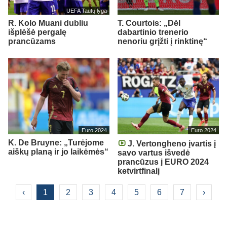
UEFA Tautų lyga
R. Kolo Muani dubliu
T. Courtois: „Dėl
išplėšė pergalę
dabartinio trenerio
prancūzams
nenoriu grįžti į rinktinę“
Euro 2024
Euro 2024
K. De Bruyne: „Turėjome
J. Vertongheno įvartis į
aiškų planą ir jo laikėmės“
savo vartus išvedė
prancūzus į EURO 2024
ketvirtfinalį
‹
1
2
3
4
5
6
7
›