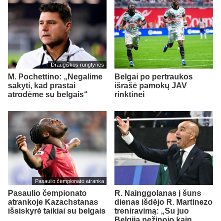
Draugiškos rungtynės
M. Pochettino: „Negalime
Belgai po pertraukos
sakyti, kad prastai
išrašė pamokų JAV
atrodėme su belgais“
rinktinei
Pasaulio čempionato atranka
Pasaulio čempionato
R. Nainggolanas į šuns
atrankoje Kazachstanas
dienas išdėjo R. Martinezo
išsiskyrė taikiai su belgais
treniravimą: „Su juo
Belgija nežinojo kaip