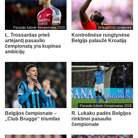
Pasaulio futbolo čempionatas 2026
Draugiškos rungtynės
L. Trossardas prieš
Kontrolinėse rungtynėse
artėjantį pasaulio
Belgija palaužė Kroatiją
čempionatą yra kupinas
ambicijų
Pasaulio futbolo čempionatas 2026
Belgijos čempionate –
R. Lukaku padės Belgijos
„Club Brugge“ triumfas
rinktinei pasaulio
čempionate