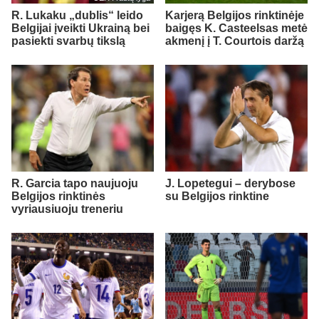
R. Lukaku „dublis“ leido
Karjerą Belgijos rinktinėje
Belgijai įveikti Ukrainą bei
baigęs K. Casteelsas metė
pasiekti svarbų tikslą
akmenį į T. Courtois daržą
R. Garcia tapo naujuoju
J. Lopetegui – derybose
Belgijos rinktinės
su Belgijos rinktine
vyriausiuoju treneriu