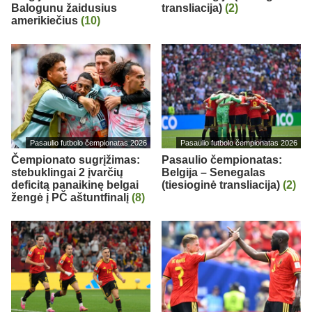
Balogunu žaidusius
transliacija)
(2)
amerikiečius
(10)
Pasaulio futbolo čempionatas 2026
Pasaulio futbolo čempionatas 2026
Čempionato sugrįžimas:
Pasaulio čempionatas:
stebuklingai 2 įvarčių
Belgija – Senegalas
deficitą panaikinę belgai
(tiesioginė transliacija)
(2)
žengė į PČ aštuntfinalį
(8)