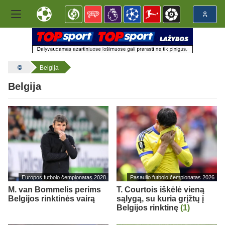
Belgija
Belgija
Europos futbolo čempionatas 2028
Pasaulio futbolo čempionatas 2026
M. van Bommelis perims
T. Courtois iškėlė vieną
Belgijos rinktinės vairą
sąlygą, su kuria grįžtų į
Belgijos rinktinę
(1)