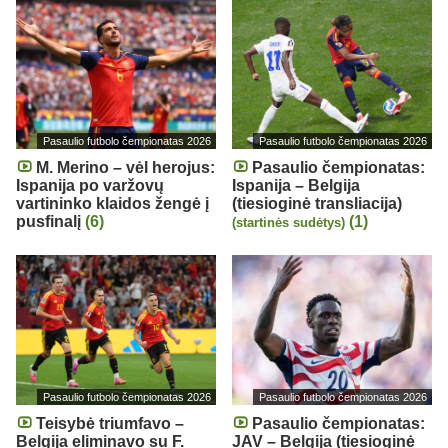
Pasaulio futbolo čempionatas 2026
Pasaulio futbolo čempionatas 2026
M. Merino – vėl herojus:
Pasaulio čempionatas:
Ispanija po varžovų
Ispanija – Belgija
vartininko klaidos žengė į
(tiesioginė transliacija)
pusfinalį
(6)
(1)
(startinės sudėtys)
Pasaulio futbolo čempionatas 2026
Pasaulio futbolo čempionatas 2026
Teisybė triumfavo –
Pasaulio čempionatas:
Belgija eliminavo su F.
JAV – Belgija (tiesioginė