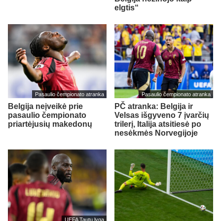
elgtis“
Pasaulio čempionato atranka
Pasaulio čempionato atranka
Belgija neįveikė prie
PČ atranka: Belgija ir
pasaulio čempionato
Velsas išgyveno 7 įvarčių
priartėjusių makedonų
trilerį, Italija atsitiesė po
nesėkmės Norvegijoje
UEFA Tautų lyga