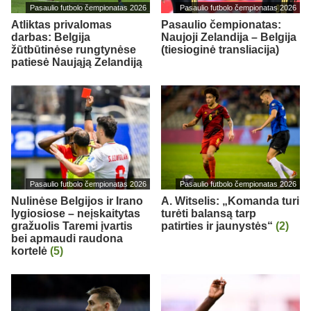
Pasaulio futbolo čempionatas 2026
Pasaulio futbolo čempionatas 2026
Atliktas privalomas
Pasaulio čempionatas:
darbas: Belgija
Naujoji Zelandija – Belgija
žūtbūtinėse rungtynėse
(tiesioginė transliacija)
patiesė Naująją Zelandiją
Pasaulio futbolo čempionatas 2026
Pasaulio futbolo čempionatas 2026
Nulinėse Belgijos ir Irano
A. Witselis: „Komanda turi
lygiosiose – neįskaitytas
turėti balansą tarp
gražuolis Taremi įvartis
patirties ir jaunystės“
(2)
bei apmaudi raudona
kortelė
(5)