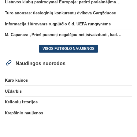
Lietuvos klubų pasirodymai Europoje: patirti pralaimėjimai Kroatijos atstovams
Turo anonsas: tiesioginių konkurentų dvikova Gargžduose
Informacija žiūrovams rugpjūčio 6 d. UEFA rungtynėms
M. Capanas: „Prieš pusmetį negalėjau net įsivaizduoti, kad žaisime prieš „Hajduk“
VISOS FUTBOLO NAUJIENOS
Naudingos nuorodos
Kuro kainos
Uždarbis
Kelionių istorijos
Krepšinio naujienos