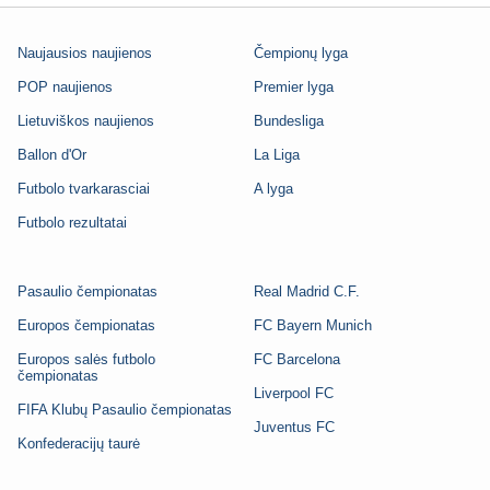
Naujausios naujienos
Čempionų lyga
POP naujienos
Premier lyga
Lietuviškos naujienos
Bundesliga
Ballon d'Or
La Liga
Futbolo tvarkarasciai
A lyga
Futbolo rezultatai
Pasaulio čempionatas
Real Madrid C.F.
Europos čempionatas
FC Bayern Munich
Europos salės futbolo
FC Barcelona
čempionatas
Liverpool FC
FIFA Klubų Pasaulio čempionatas
Juventus FC
Konfederacijų taurė