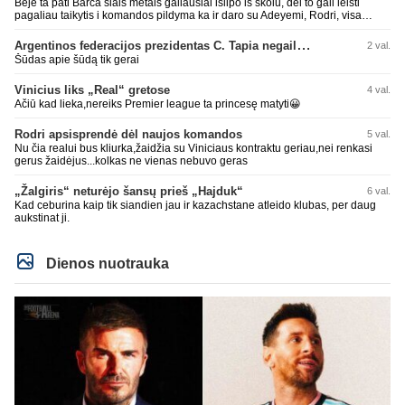
Beje ta pati Barca siais metais galiausiai islipo is skolu, del to gali leisti
pagaliau taikytis i komandos pildyma ka ir daro su Adeyemi, Rodri, visa
Julian Alvarez saga.
Argentinos federacijos prezidentas C. Tapia negailėjo pagyrų G. Infantino
2 val.
Šūdas apie šūdą tik gerai
Vinicius liks „Real“ gretose
4 val.
Ačiū kad lieka,nereiks Premier league ta princesę matyti😀
Rodri apsisprendė dėl naujos komandos
5 val.
Nu čia realui bus kliurka,žaidžia su Viniciaus kontraktu geriau,nei renkasi
gerus žaidėjus...kolkas ne vienas nebuvo geras
„Žalgiris“ neturėjo šansų prieš „Hajduk“
6 val.
Kad ceburina kaip tik siandien jau ir kazachstane atleido klubas, per daug
aukstinat ji.
Dienos nuotrauka