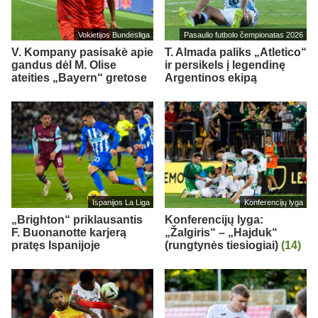
Vokietijos Bundesliga
Pasaulio futbolo čempionatas 2026
V. Kompany pasisakė apie
T. Almada paliks „Atletico“
gandus dėl M. Olise
ir persikels į legendinę
ateities „Bayern“ gretose
Argentinos ekipą
Ispanijos La Liga
Konferencijų lyga
„Brighton“ priklausantis
Konferencijų lyga:
F. Buonanotte karjerą
„Žalgiris“ – „Hajduk“
pratęs Ispanijoje
(rungtynės tiesiogiai)
(14)