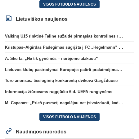
VISOS FUTBOLO NAUJIENOS
Lietuviškos naujienos
Vaikinų U15 rinktinė Taline sužaidė pirmąsias kontrolines rungtynes
Kristupas–Algirdas Padegimas sugrįžta į FC „Hegelmann” B sudėtį
A. Skerla: „Ne tik gynėmės – norėjome atakuoti“
Lietuvos klubų pasirodymai Europoje: patirti pralaimėjimai Kroatijos atstovams
Turo anonsas: tiesioginių konkurentų dvikova Gargžduose
Informacija žiūrovams rugpjūčio 6 d. UEFA rungtynėms
M. Capanas: „Prieš pusmetį negalėjau net įsivaizduoti, kad žaisime prieš „Hajduk“
VISOS FUTBOLO NAUJIENOS
Naudingos nuorodos