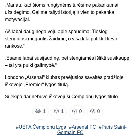
„Manau, kad šioms rungtynėms turėsime pakankamai
užsidegimo. Galime rašyti istoriją ir vien to pakanka
motyvacijai.
Aš labai daug negalvoju apie spaudimą. Tiesiog
stengiuosi mėgautis žaidimu, o visa kita palikti Dievo
rankose.“
„Esame labai susijaudinę, bet stengiamės išlikti susikaupę
– tai yra puiki galimybė.“
Londono „Arsenal“ klubas praėjusios savaitės pradžioje
iškovojo „Premier“ lygos titulą.
Ši ekipa dar nebuvo iškovojusi Čempionų lygos titulo.
😂
1
😍
1
😲
0
😡
0
#UEFA Čempionų Lyga
#Arsenal FC
#Paris Saint-
Germain FC