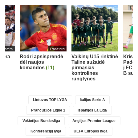
ransferai
Transferai
rjera
Rodri apsisprendė
Vaikinų U15 rinktinė
Krist
dėl naujos
Taline sužaidė
Padeg
komandos
(11)
pirmąsias
į FC 
kontrolines
B sudė
rungtynes
Lietuvos TOP LYGA
Italijos Serie A
Prancūzijos Ligue 1
Ispanijos La Liga
Vokietijos Bundesliga
Anglijos Premier League
Konferencijų lyga
UEFA Europos lyga