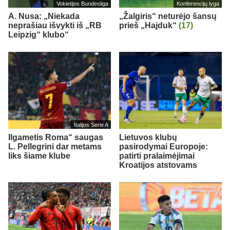
Vokietijos Bundesliga
Konferencijų lyga
A. Nusa: „Niekada
„Žalgiris“ neturėjo šansų
neprašiau išvykti iš „RB
prieš „Hajduk“
(17)
Leipzig“ klubo“
Italijos Serie A
Ilgametis Roma“ saugas
Lietuvos klubų
L. Pellegrini dar metams
pasirodymai Europoje:
liks šiame klube
patirti pralaimėjimai
Kroatijos atstovams