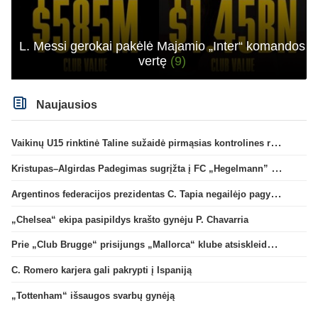
L. Messi gerokai pakėlė Majamio „Inter“ komandos
vertę
(9)
Naujausios
Vaikinų U15 rinktinė Taline sužaidė pirmąsias kontrolines rungtynes
Kristupas–Algirdas Padegimas sugrįžta į FC „Hegelmann” B sudėtį
Argentinos federacijos prezidentas C. Tapia negailėjo pagyrų G. Infantino
„Chelsea“ ekipa pasipildys krašto gynėju P. Chavarria
Prie „Club Brugge“ prisijungs „Mallorca“ klube atsiskleidęs J. Virgili
C. Romero karjera gali pakrypti į Ispaniją
„Tottenham“ išsaugos svarbų gynėją