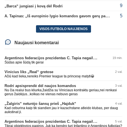
9
„Barca“ jungiasi į kovą dėl Rodri
5
A. Tapinas: „Iš europinio lygio komandos gavom gerų pamokų“
VISOS FUTBOLO NAUJIENOS
Naujausi komentarai
Argentinos federacijos prezidentas C. Tapia negailėjo pagyrų G. Infantino
19 min.
Šūdas apie šūdą tik gerai
Vinicius liks „Real“ gretose
2 val.
Ačiū kad lieka,nereiks Premier league ta princesę matyti😀
Rodri apsisprendė dėl naujos komandos
3 val.
Nu čia realui bus kliurka,žaidžia su Viniciaus kontraktu geriau,nei renkasi
gerus žaidėjus...kolkas ne vienas nebuvo geras
„Žalgiris“ neturėjo šansų prieš „Hajduk“
4 val.
Kad ceburina kaip tik siandien jau ir kazachstane atleido klubas, per daug
aukstinat ji.
Argentinos federacijos prezidentas C. Tapia negailėjo pagyrų G. Infantino
5 val.
Tikrai objektyvios pagiros. Juk ka bendro turi Infantino ir Argentinos futbolas?