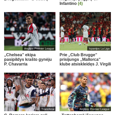
Infantino
(4)
Anglijos Premier League
Ispanijos La Liga
„Chelsea“ ekipa
Prie „Club Brugge“
pasipildys krašto gynėju
prisijungs „Mallorca“
P. Chavarria
klube atsiskleidęs J. Virgili
Transferai
Anglijos Premier League