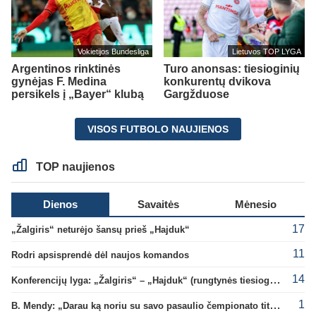
Vokietijos Bundesliga
Lietuvos TOP LYGA
Argentinos rinktinės
Turo anonsas: tiesioginių
gynėjas F. Medina
konkurentų dvikova
persikels į „Bayer“ klubą
Gargžduose
VISOS FUTBOLO NAUJIENOS
TOP naujienos
Dienos
Savaitės
Mėnesio
17
„Žalgiris“ neturėjo šansų prieš „Hajduk“
11
Rodri apsisprendė dėl naujos komandos
14
Konferencijų lyga: „Žalgiris“ – „Hajduk“ (rungtynės tiesiogiai)
1
B. Mendy: „Darau ką noriu su savo pasaulio čempionato titulu“