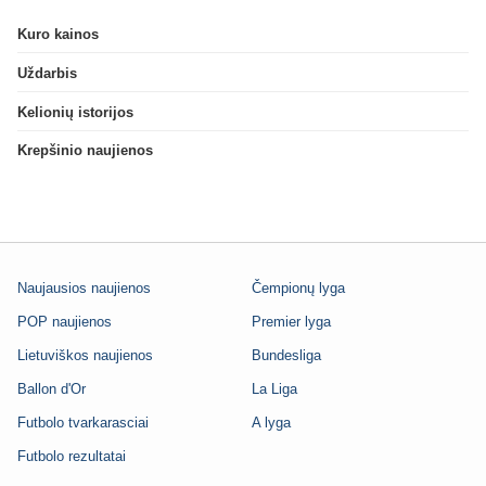
Kuro kainos
Uždarbis
Kelionių istorijos
Krepšinio naujienos
Naujausios naujienos
Čempionų lyga
POP naujienos
Premier lyga
Lietuviškos naujienos
Bundesliga
Ballon d'Or
La Liga
Futbolo tvarkarasciai
A lyga
Futbolo rezultatai