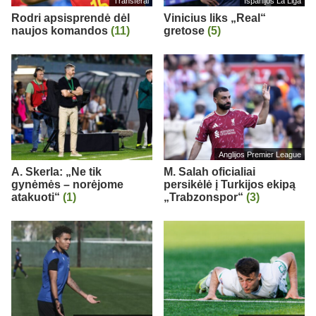
Transferai
Ispanijos La Liga
Rodri apsisprendė dėl
Vinicius liks „Real“
naujos komandos
(11)
gretose
(5)
Anglijos Premier League
A. Skerla: „Ne tik
M. Salah oficialiai
gynėmės – norėjome
persikėlė į Turkijos ekipą
atakuoti“
(1)
„Trabzonspor“
(3)