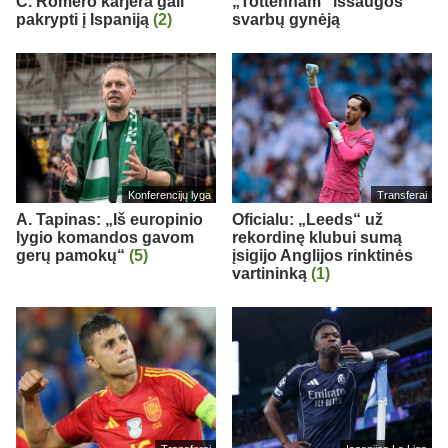
C. Romero karjera gali
„Tottenham“ išsaugos
pakrypti į Ispaniją
(2)
svarbų gynėją
Konferencijų lyga
Transferai
A. Tapinas: „Iš europinio
Oficialu: „Leeds“ už
lygio komandos gavom
rekordinę klubui sumą
gerų pamokų“
(5)
įsigijo Anglijos rinktinės
vartininką
(1)