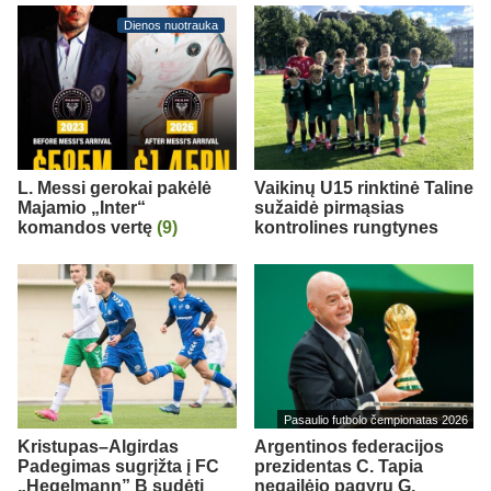
Dienos nuotrauka
L. Messi gerokai pakėlė
Vaikinų U15 rinktinė Taline
Majamio „Inter“
sužaidė pirmąsias
komandos vertę
(9)
kontrolines rungtynes
Pasaulio futbolo čempionatas 2026
Kristupas–Algirdas
Argentinos federacijos
Padegimas sugrįžta į FC
prezidentas C. Tapia
„Hegelmann” B sudėtį
negailėjo pagyrų G.