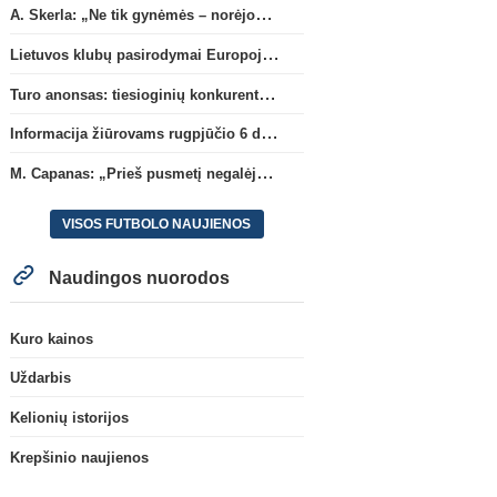
A. Skerla: „Ne tik gynėmės – norėjome atakuoti“
Lietuvos klubų pasirodymai Europoje: patirti pralaimėjimai Kroatijos atstovams
Turo anonsas: tiesioginių konkurentų dvikova Gargžduose
Informacija žiūrovams rugpjūčio 6 d. UEFA rungtynėms
M. Capanas: „Prieš pusmetį negalėjau net įsivaizduoti, kad žaisime prieš „Hajduk“
VISOS FUTBOLO NAUJIENOS
Naudingos nuorodos
Kuro kainos
Uždarbis
Kelionių istorijos
Krepšinio naujienos