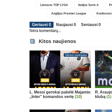
Lietuvos TOP LYGA
Italijos Serie A
Pr
Anglijos Premier League
Konferenci
Geriausi 0
Naujausi 0
Seniausi 0
Nėra komentarų...
Kitos naujienos
Dienos nuotrauka
L. Messi gerokai pakėlė Majamio
R. Arauj
„Inter“ komandos vertę
(10)
klubą
(1)