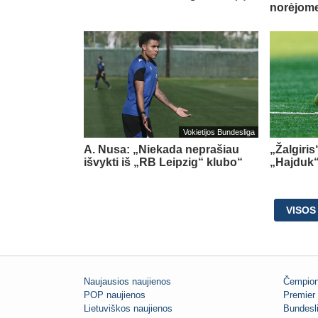
norėjome
Vokietijos Bundesliga
A. Nusa: „Niekada neprašiau
„Žalgiris
išvykti iš „RB Leipzig“ klubo“
„Hajduk
VISOS
Naujausios naujienos
Čempion
POP naujienos
Premier 
Lietuviškos naujienos
Bundesl