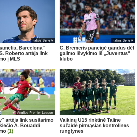
Italijos Serie A
Italijos Serie A
gametis„Barcelona“
G. Bremeris paneigė gandus dėl
S. Roberto artėja link
galimo išvykimo iš „Juventus“
imo į MLS
klubo
Anglijos Premier League
“ artėja link susitarimo
Vaikinų U15 rinktinė Taline
kiečio A. Bouaddi
sužaidė pirmąsias kontrolines
imo
(1)
rungtynes