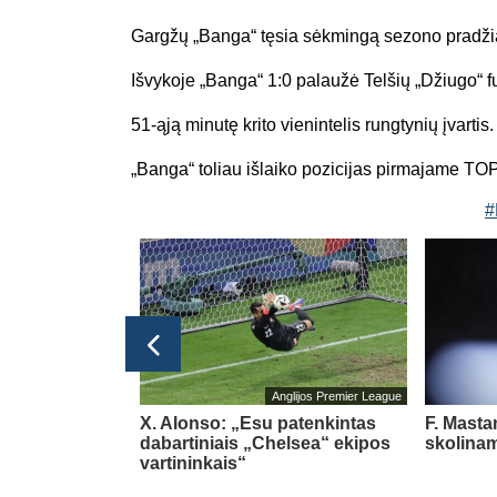
Gargžų „Banga“ tęsia sėkmingą sezono pradži
Išvykoje „Banga“ 1:0 palaužė Telšių „Džiugo“ f
51-ąją minutę krito vienintelis rungtynių įvart
„Banga“ toliau išlaiko pozicijas pirmajame T
#
bolo čempionatas 2026
Anglijos Premier League
acijos
X. Alonso: „Esu patenkintas
F. Masta
pia negailėjo
dabartiniais „Chelsea“ ekipos
skolinam
ino
(4)
vartininkais“