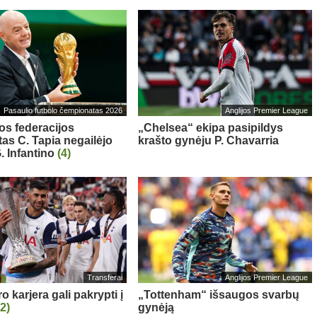
Pasaulio futbolo čempionatas 2026
Anglijos Premier League
os federacijos
„Chelsea“ ekipa pasipildys
tas C. Tapia negailėjo
krašto gynėju P. Chavarria
. Infantino
(4)
Transferai
Anglijos Premier League
 karjera gali pakrypti į
„Tottenham“ išsaugos svarbų
(2)
gynėją