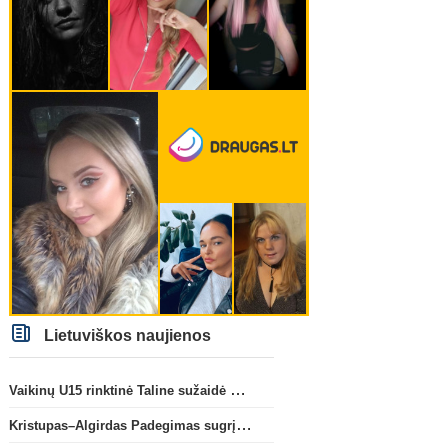
Lietuviškos naujienos
Vaikinų U15 rinktinė Taline sužaidė pirmąsias kontrolines rungtynes
Kristupas–Algirdas Padegimas sugrįžta į FC „Hegelmann” B sudėtį