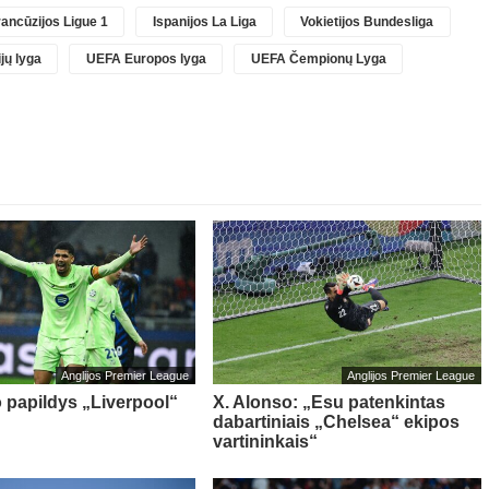
ancūzijos Ligue 1
Ispanijos La Liga
Vokietijos Bundesliga
jų lyga
UEFA Europos lyga
UEFA Čempionų Lyga
Anglijos Premier League
Anglijos Premier League
o papildys „Liverpool“
X. Alonso: „Esu patenkintas
dabartiniais „Chelsea“ ekipos
vartininkais“