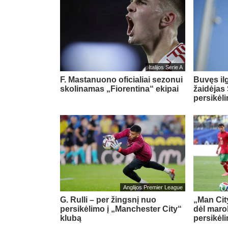
Italijos Serie A
F. Mastanuono oficialiai sezonui
Buvęs il
skolinamas „Fiorentina“ ekipai
žaidėjas 
persikėl
Anglijos Premier League
G. Rulli – per žingsnį nuo
„Man City
persikėlimo į „Manchester City“
dėl maro
klubą
persikėl