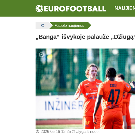
NAUJIE
Futbolo naujienos
„Banga“ išvykoje palaužė „Džiugą
2026-05-16 13:25
© alyga.lt nuotr.