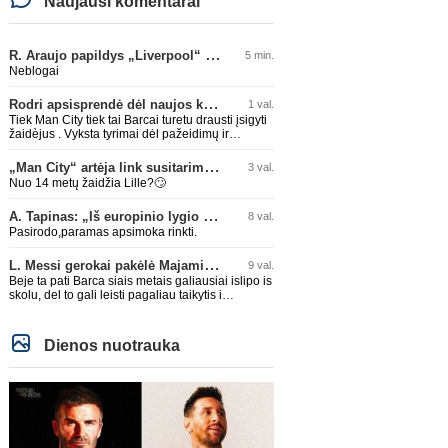
Naujausi komentarai
R. Araujo papildys „Liverpool“ klubą
5 min.
Neblogai
Rodri apsisprendė dėl naujos komandos
1 val.
Tiek Man City tiek tai Barcai turetu drausti įsigyti
žaidèjus . Vyksta tyrimai dėl pažeidimų ir
dideliais skolos . APGAILĖTINA kai taip lygos
leidžia daryti.
„Man City“ artėja link susitarimo dėl marokiečio A. Bouaddi persikėlimo
3 val.
Nuo 14 metų žaidžia Lille?🙄
A. Tapinas: „Iš europinio lygio komandos gavom gerų pamokų“
8 val.
Pasirodo,paramas apsimoka rinkti.
L. Messi gerokai pakėlė Majamio „Inter“ komandos vertę
9 val.
Beje ta pati Barca siais metais galiausiai islipo is
skolu, del to gali leisti pagaliau taikytis i
komandos pildyma ka ir daro su Adeyemi, Rodri,
visa Julian Alvarez saga.
Dienos nuotrauka
Italijos Serie A
Anglijos Premi
G. Bremeris paneigė gandus
„Man City“ artėja link
dėl galimo išvykimo iš
susitarimo dėl marokieči
„Juventus“ klubo
Bouaddi persikėlimo
(1)