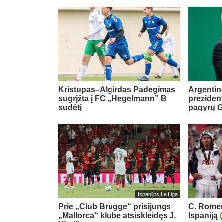
Kristupas–Algirdas Padegimas
Argentin
sugrįžta į FC „Hegelmann” B
preziden
sudėtį
pagyrų G
Ispanijos La Liga
Prie „Club Brugge“ prisijungs
C. Romero
„Mallorca“ klube atsiskleidęs J.
Ispaniją