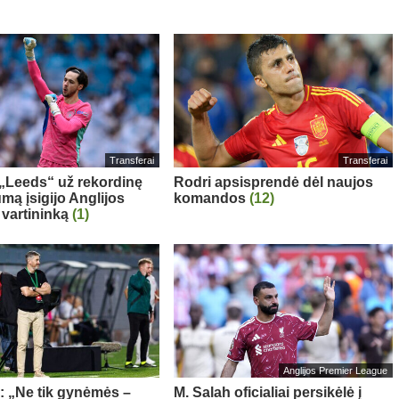
Transferai
Transferai
: „Leeds“ už rekordinę
Rodri apsisprendė dėl naujos
mą įsigijo Anglijos
komandos
(12)
 vartininką
(1)
Anglijos Premier League
a: „Ne tik gynėmės –
M. Salah oficialiai persikėlė į