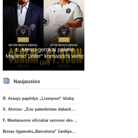
L. Messi gerokai pakėlė
Majamio „Inter“ komandos vertę
(10)
Naujausios
R. Araujo papildys „Liverpool“ klubą
X. Alonso: „Esu patenkintas dabartiniais „Chelsea“ ekipos vartininkais“
F. Mastanuono oficialiai sezonui skolinamas „Fiorentina“ ekipai
Buvęs ilgametis„Barcelona“ žaidėjas S. Roberto artėja link persikėlimo į MLS