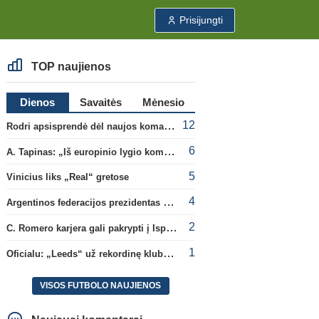
Prisijungti
TOP naujienos
Dienos
Savaitės
Mėnesio
12
Rodri apsisprendė dėl naujos komandos
6
A. Tapinas: „Iš europinio lygio komandos gavom gerų pamokų“
5
Vinicius liks „Real“ gretose
4
Argentinos federacijos prezidentas C. Tapia negailėjo pagyrų G. Infantino
2
C. Romero karjera gali pakrypti į Ispaniją
1
Oficialu: „Leeds“ už rekordinę klubui sumą įsigijo Anglijos rinktinės vartininką
VISOS FUTBOLO NAUJIENOS