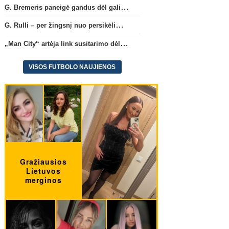
G. Bremeris paneigė gandus dėl galimo išvykimo iš „Juventus“ klubo
G. Rulli – per žingsnį nuo persikėlimo į „Manchester City“ klubą
„Man City“ artėja link susitarimo dėl marokiečio A. Bouaddi persikėlimo
VISOS FUTBOLO NAUJIENOS