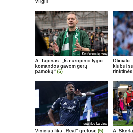
Virgili
Konferencijų lyga
A. Tapinas: „Iš europinio lygio
Oficialu
komandos gavom gerų
klubui su
pamokų“
(6)
rinktinės
Ispanijos La Liga
Vinicius liks „Real“ gretose
(5)
A. Skerl