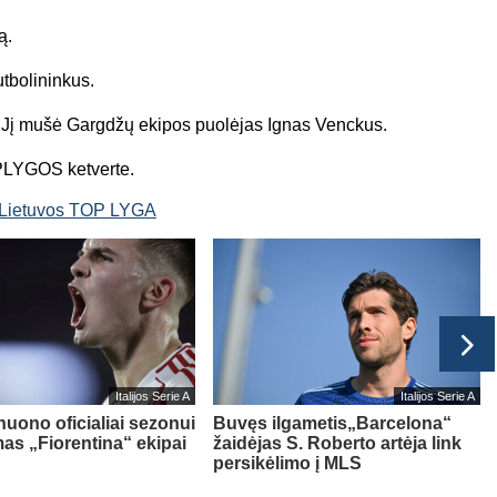
ą.
utbolininkus.
is. Jį mušė Gargdžų ekipos puolėjas Ignas Venckus.
OPLYGOS ketverte.
Lietuvos TOP LYGA
Italijos Serie A
Italijos Serie A
nuono oficialiai sezonui
Buvęs ilgametis„Barcelona“
as „Fiorentina“ ekipai
žaidėjas S. Roberto artėja link
persikėlimo į MLS