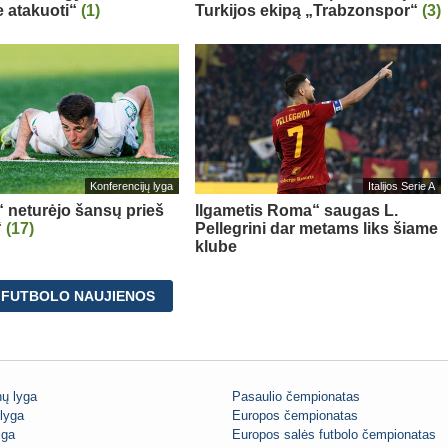
 atakuoti“
(1)
Turkijos ekipą „Trabzonspor“
(3)
Konferencijų lyga
Italijos Serie A
“ neturėjo šansų prieš
Ilgametis Roma“ saugas L.
“
(17)
Pellegrini dar metams liks šiame
klube
 FUTBOLO NAUJIENOS
ų lyga
Pasaulio čempionatas
lyga
Europos čempionatas
iga
Europos salės futbolo čempionatas