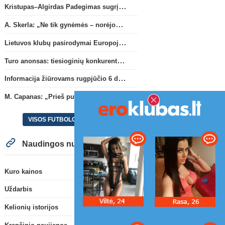
Kristupas–Algirdas Padegimas sugrįžta į FC „Hegelmann” B sudėtį
A. Skerla: „Ne tik gynėmės – norėjome atakuoti“
Lietuvos klubų pasirodymai Europoje: patirti pralaimėjimai Kroatijos atstovams
Turo anonsas: tiesioginių konkurentų dvikova Gargžduose
Informacija žiūrovams rugpjūčio 6 d. UEFA rungtynėms
M. Capanas: „Prieš pusmetį negalėjau net įsivaizduoti, kad žaisime prieš „Hajduk“
VISOS FUTBOLO NAUJIENOS
Naudingos nuorodos
Kuro kainos
Uždarbis
Kelionių istorijos