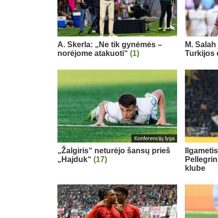
A. Skerla: „Ne tik gynėmės –
M. Salah 
norėjome atakuoti“
(1)
Turkijos
Konferencijų lyga
„Žalgiris“ neturėjo šansų prieš
Ilgameti
„Hajduk“
(17)
Pellegri
klube