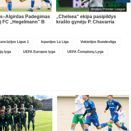
Anglijos Premier League
as–Algirdas Padegimas
„Chelsea“ ekipa pasipildys
 į FC „Hegelmann” B
krašto gynėju P. Chavarria
ancūzijos Ligue 1
Ispanijos La Liga
Vokietijos Bundesliga
jų lyga
UEFA Europos lyga
UEFA Čempionų Lyga