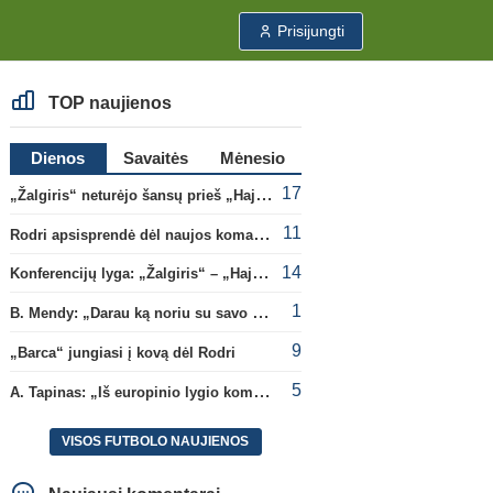
Prisijungti
TOP naujienos
Dienos
Savaitės
Mėnesio
17
„Žalgiris“ neturėjo šansų prieš „Hajduk“
11
Rodri apsisprendė dėl naujos komandos
14
Konferencijų lyga: „Žalgiris“ – „Hajduk“ (rungtynės tiesiogiai)
1
B. Mendy: „Darau ką noriu su savo pasaulio čempionato titulu“
9
„Barca“ jungiasi į kovą dėl Rodri
5
A. Tapinas: „Iš europinio lygio komandos gavom gerų pamokų“
VISOS FUTBOLO NAUJIENOS