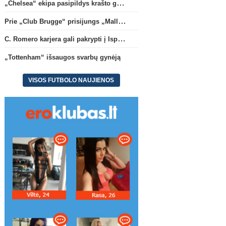
„Chelsea“ ekipa pasipildys krašto gynėju P. Chavarria
Prie „Club Brugge“ prisijungs „Mallorca“ klube atsiskleidęs J. Virgili
C. Romero karjera gali pakrypti į Ispaniją
„Tottenham“ išsaugos svarbų gynėją
VISOS FUTBOLO NAUJIENOS