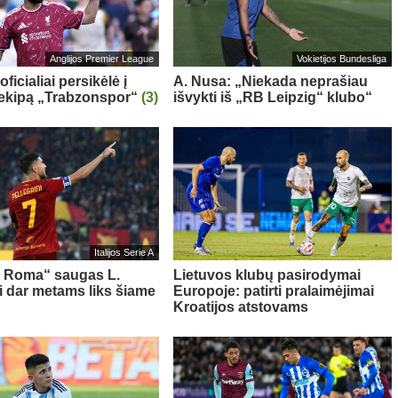
Anglijos Premier League
Vokietijos Bundesliga
oficialiai persikėlė į
A. Nusa: „Niekada neprašiau
 ekipą „Trabzonspor“
(3)
išvykti iš „RB Leipzig“ klubo“
Italijos Serie A
s Roma“ saugas L.
Lietuvos klubų pasirodymai
ni dar metams liks šiame
Europoje: patirti pralaimėjimai
Kroatijos atstovams