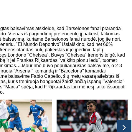
gtas balsavimas atskleidė, kad Barselonos fanai praranda
o. Vienas iš pagrindinių pretendentų jį pakeisti laikomas
balsavimą, kuriame Barselonos fanai nurodė, jog jie nori,
eneriu. "El Mundo Deportivo" išsiaiškino, kad net 66%
eneris olandas būtų pakeistas ir jo įpėdiniu taptų
bęs Londono "Chelsea". Buvęs "Chelsea" treneris teigė, kad
lubą ir jei Frankas Rijkaardas "vaikšto plonu ledu", tuomet
rinkimas. J.Mourinho buvo populiariausias balsavime, o 2-3
niruoja "Arsenal" komandą ir "Barcelona" komandai
me balsavime Fabio Capello, šių metų vasarą atleistas iš
, kuris treniruoja banguotai žaidžiančią ispanų "Valencia"
s "Marca" spėja, kad F.Rijkaardas turi mėnesį laiko išsaugoti
o.