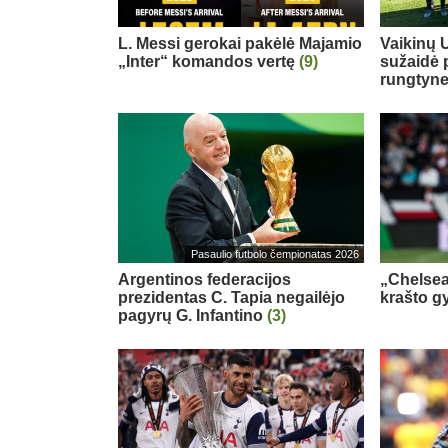
L. Messi gerokai pakėlė Majamio
Vaikinų U
„Inter“ komandos vertę
(9)
sužaidė 
rungtyn
Pasaulio futbolo čempionatas 2026
Argentinos federacijos
„Chelsea
prezidentas C. Tapia negailėjo
krašto g
pagyrų G. Infantino
(3)