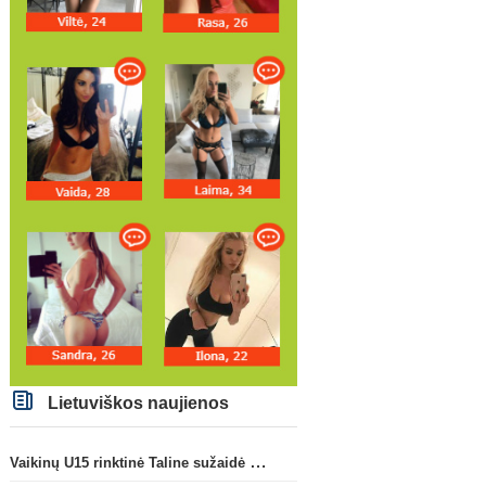
Lietuviškos naujienos
Vaikinų U15 rinktinė Taline sužaidė pirmąsias kontrolines rungtynes