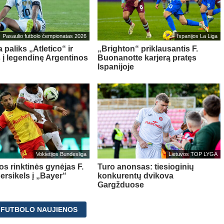
Pasaulio futbolo čempionatas 2026
Ispanijos La Liga
 paliks „Atletico“ ir
„Brighton“ priklausantis F.
s į legendinę Argentinos
Buonanotte karjerą pratęs
Ispanijoje
Vokietijos Bundesliga
Lietuvos TOP LYGA
os rinktinės gynėjas F.
Turo anonsas: tiesioginių
ersikels į „Bayer“
konkurentų dvikova
Gargžduose
 FUTBOLO NAUJIENOS