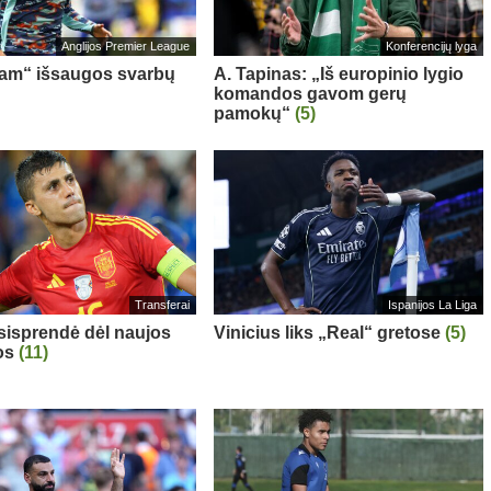
Anglijos Premier League
Konferencijų lyga
am“ išsaugos svarbų
A. Tapinas: „Iš europinio lygio
komandos gavom gerų
pamokų“
(5)
Transferai
Ispanijos La Liga
sisprendė dėl naujos
Vinicius liks „Real“ gretose
(5)
os
(11)