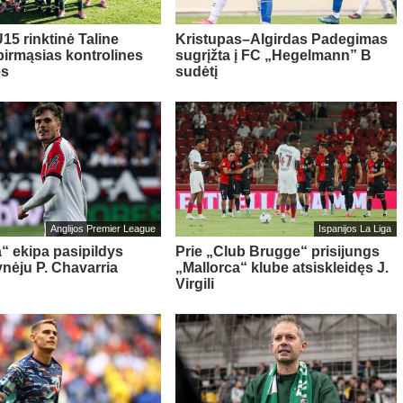
15 rinktinė Taline
Kristupas–Algirdas Padegimas
pirmąsias kontrolines
sugrįžta į FC „Hegelmann” B
es
sudėtį
Anglijos Premier League
Ispanijos La Liga
“ ekipa pasipildys
Prie „Club Brugge“ prisijungs
ynėju P. Chavarria
„Mallorca“ klube atsiskleidęs J.
Virgili