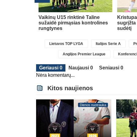
Transferai
ė dėl naujos
Vaikinų U15 rinktinė Taline
Kristup
sužaidė pirmąsias kontrolines
sugrįžta
rungtynes
sudėtį
Lietuvos TOP LYGA
Italijos Serie A
Pr
Anglijos Premier League
Konferenci
Geriausi 0
Naujausi 0
Seniausi 0
Nėra komentarų...
Kitos naujienos
Dienos nuotrauka