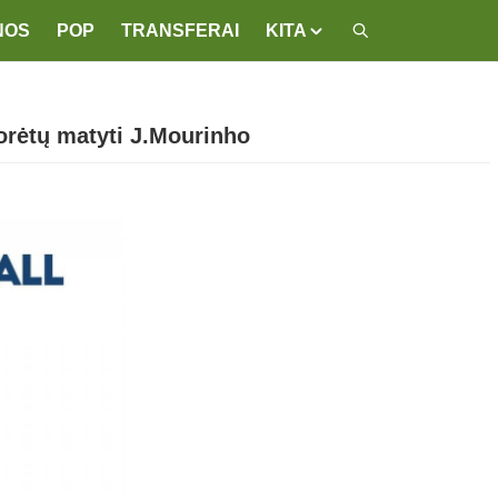
NOS
POP
TRANSFERAI
KITA
norėtų matyti J.Mourinho