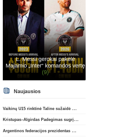
Transferai
Anglijos Premi
C. Romero karjera gali pakrypti
„Tottenham“ išsaugos s
į Ispaniją
(2)
gynėją
L. Messi gerokai pakėlė
Majamio „Inter“ komandos vertę
(9)
Naujausios
Vaikinų U15 rinktinė Taline sužaidė pirmąsias kontrolines rungtynes
Kristupas–Algirdas Padegimas sugrįžta į FC „Hegelmann” B sudėtį
Argentinos federacijos prezidentas C. Tapia negailėjo pagyrų G. Infantino