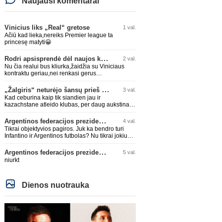
Naujausi komentarai
Vinicius liks „Real“ gretose
1 val.
Ačiū kad lieka,nereiks Premier league ta
princesę matyti😀
Rodri apsisprendė dėl naujos komandos
2 val.
Nu čia realui bus kliurka,žaidžia su Viniciaus
kontraktu geriau,nei renkasi gerus
žaidėjus...kolkas ne vienas nebuvo geras
„Žalgiris“ neturėjo šansų prieš „Hajduk“
3 val.
Kad ceburina kaip tik siandien jau ir
kazachstane atleido klubas, per daug aukstinat
ji.
Argentinos federacijos prezidentas C. Tapia negailėjo pagyrų G. Infantino
4 val.
Tikrai objektyvios pagiros. Juk ka bendro turi
Infantino ir Argentinos futbolas? Nu tikrai jokiu
bendru reikaliuku :)))
Argentinos federacijos prezidentas C. Tapia negailėjo pagyrų G. Infantino
5 val.
niurkt
Dienos nuotrauka