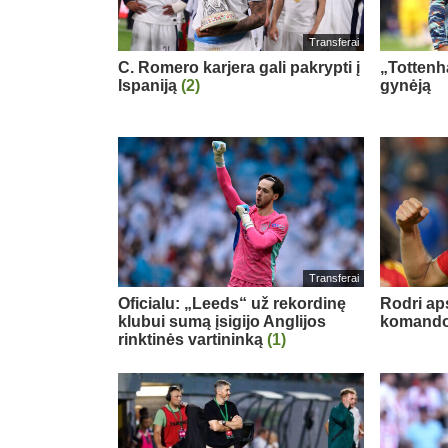
Transferai
C. Romero karjera gali pakrypti į
„Tottenh
Ispaniją
(2)
gynėją
Transferai
Oficialu: „Leeds“ už rekordinę
Rodri ap
klubui sumą įsigijo Anglijos
komand
rinktinės vartininką
(1)