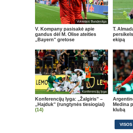
Vokietijos Bundesliga
V. Kompany pasisakė apie
T. Almada
gandus dėl M. Olise ateities
persikel
„Bayern“ gretose
ekipą
Konferencijų lyga
Konferencijų lyga: „Žalgiris“ –
Argentin
„Hajduk“ (rungtynės tiesiogiai)
Medina p
(14)
klubą
VISOS