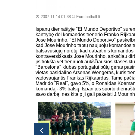
2007-11-14 01:38
© Eurofootball.lt
Ispanų dienraštyje "El Mundo Deportivo" suren
kantrybę dėl komandos trenerio Franko Rijkaard
Jose Mourinho. "El Mundo Deportivo" paskelbė 
kad Jose Mourinho taptų naujuoju komandos tr
balsavusiųjų norėtų, kad dabartinis komandos tr
kontraversiškasis Jose Mourinho, anksčiau dir
jis trokšta vėl treniruoti aukščiausios klasės k
"Barcelona" klubas portugalui būtų geras pasi
vietas pasidalino Arsenas Wengeras, kuris tre
vadovaujantis Frankas Rijkaardas. Tame pačia
Madrido "Real", gavo 5%, o Ronaldas Koemanas
komandą - 3% balsų. Ispanijos sporto dienrašti
savo darbą, nes kitaip jį gali pakeisti J.Mourinh