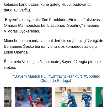
keturiais kandidatais, kurie galėtų klubui padovanoti
daugiau įvarčių.
„Bayern“ akiratyje atsidūrė Frankfurto „Eintracht“ atstovas
Omaras Marmoushas bei Lisabonos „Sporting“ snaiperis
Viktoras Gyokeresas.
Miuncheno komanda taip pat derėsis su „Leipzig“ žvaigžde
Benjamino Šeško bei dar vienu šios komandos žaidėju
Loisu Openda.
Šiuo metu Vokietijos čempionate „Bayern“ žengia pirmoje
vietoje.
#Bayern Munich FC
#Eintracht Frankfurt
#Sporting
Clube de Portugal