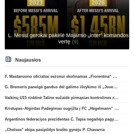
L. Messi gerokai pakėlė Majamio „Inter“ komandos
vertę
(9)
Naujausios
F. Mastanuono oficialiai sezonui skolinamas „Fiorentina“ ekipai
G. Bremeris paneigė gandus dėl galimo išvykimo iš „Juventus“ klubo
Vaikinų U15 rinktinė Taline sužaidė pirmąsias kontrolines rungtynes
Kristupas–Algirdas Padegimas sugrįžta į FC „Hegelmann” B sudėtį
Argentinos federacijos prezidentas C. Tapia negailėjo pagyrų G. Infantino
„Chelsea“ ekipa pasipildys krašto gynėju P. Chavarria