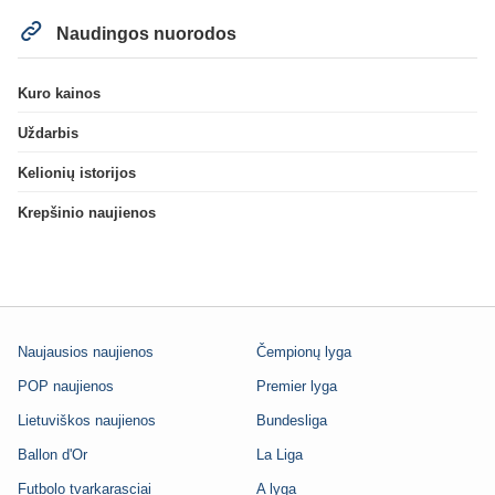
Naudingos nuorodos
Kuro kainos
Uždarbis
Kelionių istorijos
Krepšinio naujienos
Naujausios naujienos
Čempionų lyga
POP naujienos
Premier lyga
Lietuviškos naujienos
Bundesliga
Ballon d'Or
La Liga
Futbolo tvarkarasciai
A lyga