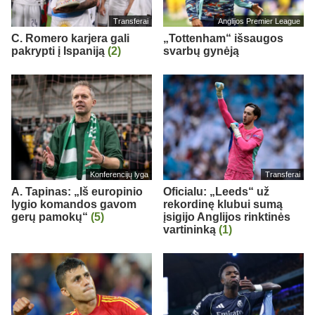
Transferai
Anglijos Premier League
C. Romero karjera gali
„Tottenham“ išsaugos
pakrypti į Ispaniją
(2)
svarbų gynėją
Konferencijų lyga
Transferai
A. Tapinas: „Iš europinio
Oficialu: „Leeds“ už
lygio komandos gavom
rekordinę klubui sumą
gerų pamokų“
(5)
įsigijo Anglijos rinktinės
vartininką
(1)