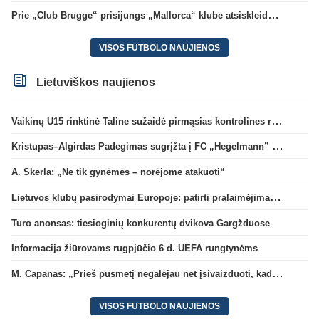
Prie „Club Brugge“ prisijungs „Mallorca“ klube atsiskleidęs J. Virgili
VISOS FUTBOLO NAUJIENOS
Lietuviškos naujienos
Vaikinų U15 rinktinė Taline sužaidė pirmąsias kontrolines rungtynes
Kristupas–Algirdas Padegimas sugrįžta į FC „Hegelmann” B sudėtį
A. Skerla: „Ne tik gynėmės – norėjome atakuoti“
Lietuvos klubų pasirodymai Europoje: patirti pralaimėjimai Kroatijos atstovams
Turo anonsas: tiesioginių konkurentų dvikova Gargžduose
Informacija žiūrovams rugpjūčio 6 d. UEFA rungtynėms
M. Capanas: „Prieš pusmetį negalėjau net įsivaizduoti, kad žaisime prieš „Hajduk“
VISOS FUTBOLO NAUJIENOS