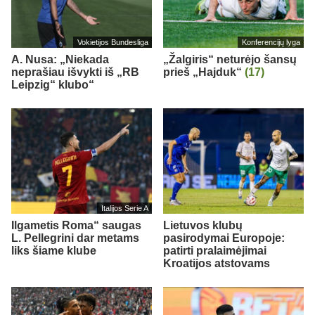
Vokietijos Bundesliga
Konferencijų lyga
A. Nusa: „Niekada
„Žalgiris“ neturėjo šansų
neprašiau išvykti iš „RB
prieš „Hajduk“
(17)
Leipzig“ klubo“
Italijos Serie A
Ilgametis Roma“ saugas
Lietuvos klubų
L. Pellegrini dar metams
pasirodymai Europoje:
liks šiame klube
patirti pralaimėjimai
Kroatijos atstovams