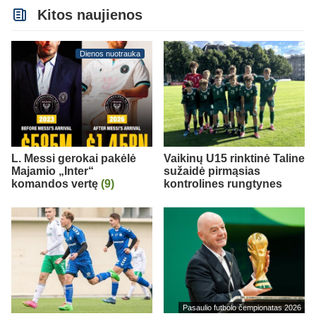
Kitos naujienos
Dienos nuotrauka
L. Messi gerokai pakėlė
Vaikinų U15 rinktinė Taline
Majamio „Inter“
sužaidė pirmąsias
komandos vertę
(9)
kontrolines rungtynes
Pasaulio futbolo čempionatas 2026