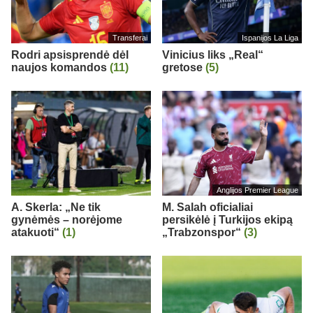
Transferai
Ispanijos La Liga
Rodri apsisprendė dėl
Vinicius liks „Real“
naujos komandos
(11)
gretose
(5)
Anglijos Premier League
A. Skerla: „Ne tik
M. Salah oficialiai
gynėmės – norėjome
persikėlė į Turkijos ekipą
atakuoti“
(1)
„Trabzonspor“
(3)