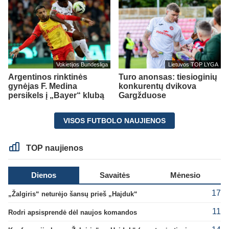
Vokietijos Bundesliga
Lietuvos TOP LYGA
Argentinos rinktinės
Turo anonsas: tiesioginių
gynėjas F. Medina
konkurentų dvikova
persikels į „Bayer“ klubą
Gargžduose
VISOS FUTBOLO NAUJIENOS
TOP naujienos
Dienos
Savaitės
Mėnesio
17
„Žalgiris“ neturėjo šansų prieš „Hajduk“
11
Rodri apsisprendė dėl naujos komandos