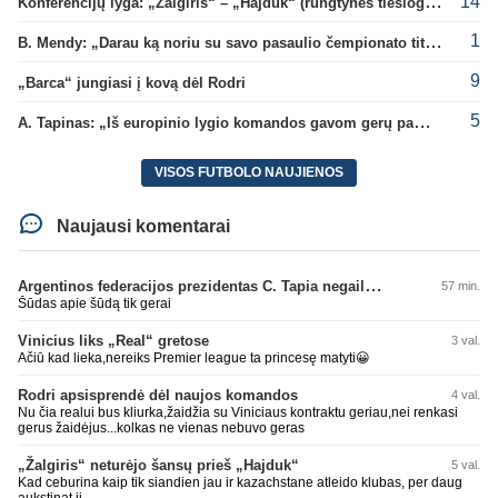
14
Konferencijų lyga: „Žalgiris“ – „Hajduk“ (rungtynės tiesiogiai)
1
B. Mendy: „Darau ką noriu su savo pasaulio čempionato titulu“
9
„Barca“ jungiasi į kovą dėl Rodri
5
A. Tapinas: „Iš europinio lygio komandos gavom gerų pamokų“
VISOS FUTBOLO NAUJIENOS
Naujausi komentarai
Argentinos federacijos prezidentas C. Tapia negailėjo pagyrų G. Infantino
57 min.
Šūdas apie šūdą tik gerai
Vinicius liks „Real“ gretose
3 val.
Ačiū kad lieka,nereiks Premier league ta princesę matyti😀
Rodri apsisprendė dėl naujos komandos
4 val.
Nu čia realui bus kliurka,žaidžia su Viniciaus kontraktu geriau,nei renkasi
gerus žaidėjus...kolkas ne vienas nebuvo geras
„Žalgiris“ neturėjo šansų prieš „Hajduk“
5 val.
Kad ceburina kaip tik siandien jau ir kazachstane atleido klubas, per daug