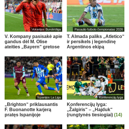
Vokietijos Bundesliga
Pasaulio futbolo čempionatas 2026
V. Kompany pasisakė apie
T. Almada paliks „Atletico“
gandus dėl M. Olise
ir persikels į legendinę
ateities „Bayern“ gretose
Argentinos ekipą
Ispanijos La Liga
Konferencijų lyga
„Brighton“ priklausantis
Konferencijų lyga:
F. Buonanotte karjerą
„Žalgiris“ – „Hajduk“
pratęs Ispanijoje
(rungtynės tiesiogiai)
(14)