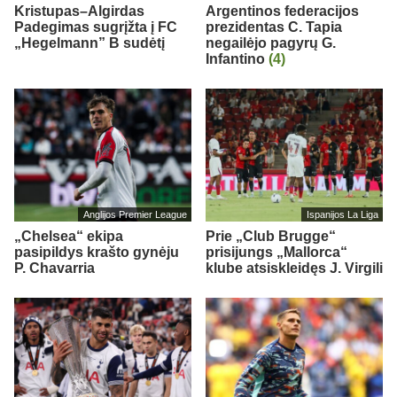
Kristupas–Algirdas
Argentinos federacijos
Padegimas sugrįžta į FC
prezidentas C. Tapia
„Hegelmann” B sudėtį
negailėjo pagyrų G.
Infantino
(4)
Anglijos Premier League
Ispanijos La Liga
„Chelsea“ ekipa
Prie „Club Brugge“
pasipildys krašto gynėju
prisijungs „Mallorca“
P. Chavarria
klube atsiskleidęs J. Virgili