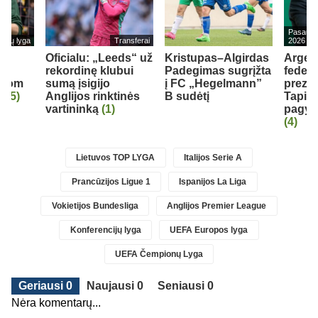
Pasaulio
cijų lyga
Transferai
2026
š
Oficialu: „Leeds“ už
Kristupas–Algirdas
Argen
io
rekordinę klubui
Padegimas sugrįžta
federa
avom
sumą įsigijo
į FC „Hegelmann”
prezid
“
(5)
Anglijos rinktinės
B sudėtį
Tapia 
vartininką
(1)
pagyrų
(4)
Lietuvos TOP LYGA
Italijos Serie A
Prancūzijos Ligue 1
Ispanijos La Liga
Vokietijos Bundesliga
Anglijos Premier League
Konferencijų lyga
UEFA Europos lyga
UEFA Čempionų Lyga
Geriausi 0
Naujausi 0
Seniausi 0
Nėra komentarų...