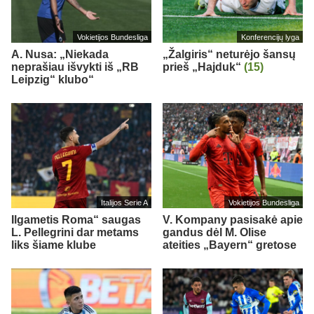
Vokietijos Bundesliga
Konferencijų lyga
A. Nusa: „Niekada
„Žalgiris“ neturėjo šansų
neprašiau išvykti iš „RB
prieš „Hajduk“
(15)
Leipzig“ klubo“
Italijos Serie A
Vokietijos Bundesliga
Ilgametis Roma“ saugas
V. Kompany pasisakė apie
L. Pellegrini dar metams
gandus dėl M. Olise
liks šiame klube
ateities „Bayern“ gretose