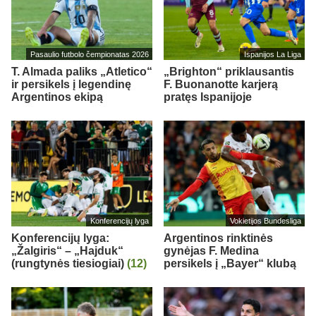
Pasaulio futbolo čempionatas 2026
Ispanijos La Liga
T. Almada paliks „Atletico“
„Brighton“ priklausantis
ir persikels į legendinę
F. Buonanotte karjerą
Argentinos ekipą
pratęs Ispanijoje
Konferencijų lyga
Vokietijos Bundesliga
Konferencijų lyga:
Argentinos rinktinės
„Žalgiris“ – „Hajduk“
gynėjas F. Medina
(rungtynės tiesiogiai)
(12)
persikels į „Bayer“ klubą