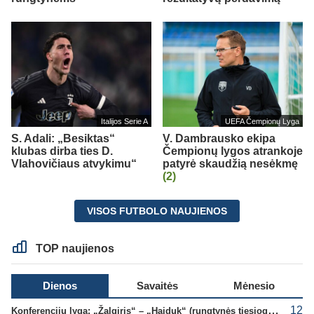
Italijos Serie A
UEFA Čempionų Lyga
S. Adali: „Besiktas“
V. Dambrausko ekipa
klubas dirba ties D.
Čempionų lygos atrankoje
Vlahovičiaus atvykimu“
patyrė skaudžią nesėkmę
(2)
VISOS FUTBOLO NAUJIENOS
TOP naujienos
Dienos
Savaitės
Mėnesio
12
Konferencijų lyga: „Žalgiris“ – „Hajduk“ (rungtynės tiesiogiai)