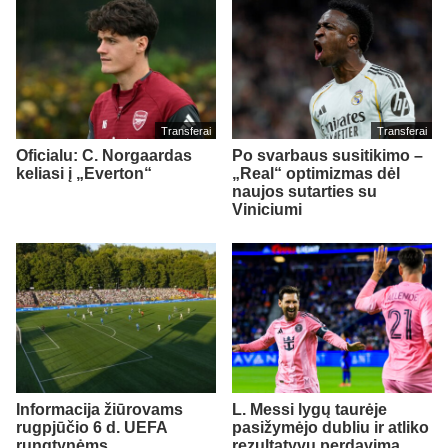
Transferai
Transferai
Oficialu: C. Norgaardas
Po svarbaus susitikimo –
keliasi į „Everton“
„Real“ optimizmas dėl
naujos sutarties su
Viniciumi
Informacija žiūrovams
L. Messi lygų taurėje
rugpjūčio 6 d. UEFA
pasižymėjo dubliu ir atliko
rungtynėms
rezultatyvų perdavimą