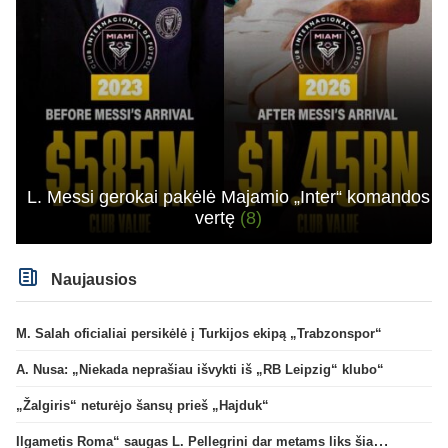
L. Messi gerokai pakėlė Majamio „Inter“ komandos
vertę
(8)
Naujausios
M. Salah oficialiai persikėlė į Turkijos ekipą „Trabzonspor“
A. Nusa: „Niekada neprašiau išvykti iš „RB Leipzig“ klubo“
„Žalgiris“ neturėjo šansų prieš „Hajduk“
Ilgametis Roma“ saugas L. Pellegrini dar metams liks šiame klube