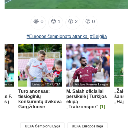
😂
0
😍
1
😲
2
😡
0
#Europos čempionato atranka
#Belgija
undesliga
Lietuvos TOP LYGA
Anglijos Premier League
Turo anonsas:
M. Salah oficialiai
„Žalgi
jas F.
tiesioginių
persikėlė į Turkijos
šansų
els į
konkurentų dvikova
ekipą
„Hajd
ą
Gargžduose
„Trabzonspor“
(1)
UEFA Čempionų Lyga
UEFA Europos lyga