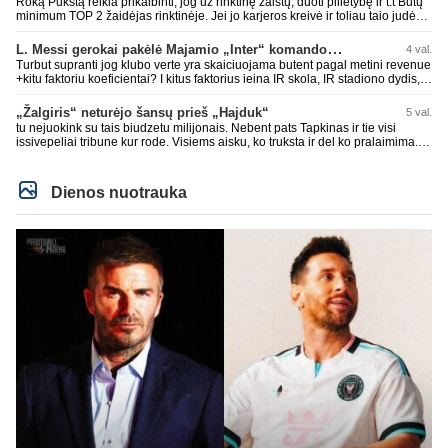
Roką Pukštą reikia prikalbinti, jog už rinktinę žaistų, duoti pilietybę ir t.t Būtų
minimum TOP 2 žaidėjas rinktinėje. Jei jo karjeros kreivė ir toliau taio judės,
bus per vėlu po to, nes JAV ji pasikvies žaisti.
L. Messi gerokai pakėlė Majamio „Inter“ komandos vertę
4 val.
Turbut supranti jog klubo verte yra skaiciuojama butent pagal metini revenue
+kitu faktoriu koeficientai? I kitus faktorius ieina IR skola, IR stadiono dydis,
IR lygos populiarumas, IR dar eile kitu dalyku. O tavo pamineta Barca kuo
puikiausiai sugeneravo rekordini 1.1B revenue, kas stipriai prisidejo prie
„Žalgiris“ neturėjo šansų prieš „Hajduk“
5 val.
milzinisko klubo vertes suoli siemet. Be to, tie 200 pamineti cia yra visiskai
tu nejuokink su tais biudzetu milijonais. Nebent pats Tapkinas ir tie visi
on-point, jeigu jau musu mylimas D. prasneko apie klubo vertes kelima, arba
issivepeliai tribune kur rode. Visiems aisku, ko truksta ir del ko pralaimima.
CR atveju - numusima.
tas pats ir su kavianskais. Bet nenorim pripazint, kad net jei neturim
ziniasklaidos, kuri isanalizuoti po pirsteli, ko kam truksta, tai nei kalnietis nei
kasperunas nesusigaudys. Aciu, mercys, lauksim wilno grietineles
Dienos nuotrauka
besivaipanciu itamet Konfu lygoje 20 tukst. stadione...jei makleriui tapinui
neatsibos sitas projektas