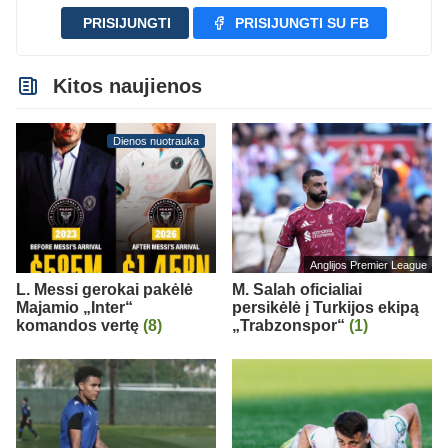
PRISIJUNGTI
PRISIJUNGTI SU FB
Kitos naujienos
Dienos nuotrauka
Anglijos Premier League
L. Messi gerokai pakėlė
M. Salah oficialiai
Majamio „Inter“
persikėlė į Turkijos ekipą
komandos vertę
(8)
„Trabzonspor“
(1)