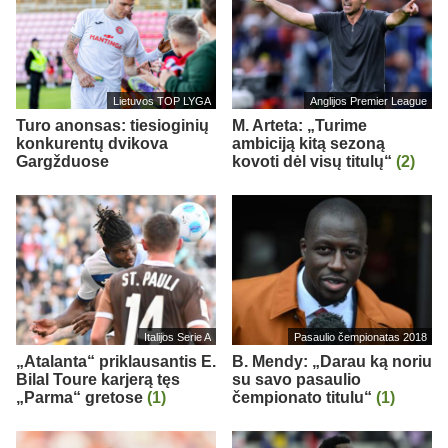
Lietuvos TOP LYGA
Anglijos Premier League
Turo anonsas: tiesioginių
M. Arteta: „Turime
konkurentų dvikova
ambiciją kitą sezoną
Gargžduose
kovoti dėl visų titulų“
(2)
Italijos Serie A
Pasaulio čempionatas 2018
„Atalanta“ priklausantis E.
B. Mendy: „Darau ką noriu
Bilal Toure karjerą tęs
su savo pasaulio
„Parma“ gretose
(1)
čempionato titulu“
(1)