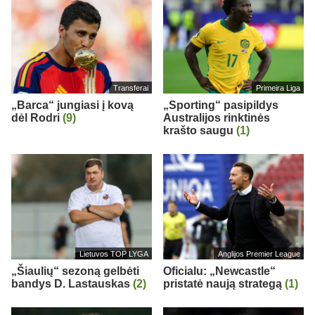
Transferai
Primeira Liga
„Barca“ jungiasi į kovą
„Sporting“ pasipildys
dėl Rodri
(9)
Australijos rinktinės
krašto saugu
(1)
Lietuvos TOP LYGA
Anglijos Premier League
„Šiaulių“ sezoną gelbėti
Oficialu: „Newcastle“
bandys D. Lastauskas
(2)
pristatė naują strategą
(1)