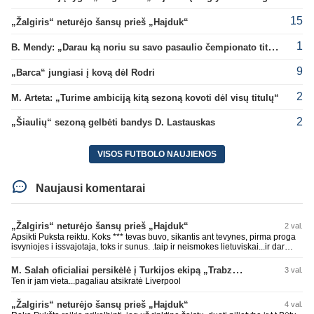
15
„Žalgiris“ neturėjo šansų prieš „Hajduk“
1
B. Mendy: „Darau ką noriu su savo pasaulio čempionato titulu“
9
„Barca“ jungiasi į kovą dėl Rodri
2
M. Arteta: „Turime ambiciją kitą sezoną kovoti dėl visų titulų“
2
„Šiaulių“ sezoną gelbėti bandys D. Lastauskas
VISOS FUTBOLO NAUJIENOS
Naujausi komentarai
„Žalgiris“ neturėjo šansų prieš „Hajduk“
2 val.
Apsikti Puksta reiktu. Koks *** tevas buvo, sikantis ant tevynes, pirma proga
isvyniojes i issvajotaja, toks ir sunus. .taip ir neismokes lietuviskai...ir dar
pasimaives pries ziurovus po golo...aciu, ne...nebent vertybiu neturintis
laurynas ikalbins
M. Salah oficialiai persikėlė į Turkijos ekipą „Trabzonspor“
3 val.
Ten ir jam vieta...pagaliau atsikratė Liverpool
„Žalgiris“ neturėjo šansų prieš „Hajduk“
4 val.