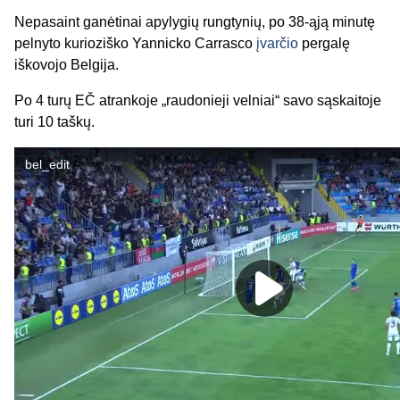
Nepasaint ganėtinai apylygių rungtynių, po 38-ąją minutę
pelnyto kurioziško Yannicko Carrasco
įvarčio
pergalę
iškovojo Belgija.
Po 4 turų EČ atrankoje „raudonieji velniai“ savo sąskaitoje
turi 10 taškų.