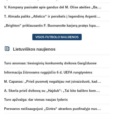
V. Kompany pasisakė apie gandus dėl M. Olise ateities „Bayern“ gretose
T. Almada paliks „Atletico“ ir persikels į legendinę Argentinos ekipą
„Brighton“ priklausantis F. Buonanotte karjerą pratęs Ispanijoje
VISOS FUTBOLO NAUJIENOS
Lietuviškos naujienos
Turo anonsas: tiesioginių konkurentų dvikova Gargžduose
Informacija žiūrovams rugpjūčio 6 d. UEFA rungtynėms
M. Capanas: „Prieš pusmetį negalėjau net įsivaizduoti, kad žaisime prieš „Hajduk“
A. Skerla prieš dvikovą su „Hajduk“: „Tai kito kalibro komanda“
Turo apžvalga: dar vienas naujas lyderis
Persvaros neišsaugojusi „Gintra“ atrankos pusfinalyje nusileido Škotijos čempionėms