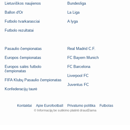
Lietuviškos naujienos
Bundesliga
Ballon d'Or
La Liga
Futbolo tvarkarasciai
A lyga
Futbolo rezultatai
Pasaulio čempionatas
Real Madrid C.F.
Europos čempionatas
FC Bayern Munich
Europos salės futbolo
FC Barcelona
čempionatas
Liverpool FC
FIFA Klubų Pasaulio čempionatas
Juventus FC
Konfederacijų taurė
Kontaktai
Apie Eurofootball
Privatumo politika
Futbolas
© Informaciją be sutikimo platinti draudžiama