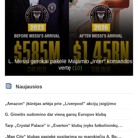
L. Messi gerokai pakėlė Majamio „Inter“ komandos
vertę
(10)
Naujausios
„Amazon“ įkūrėjas artėja prie „Liverpool“ akcijų įsigijimo
G. Gineitis sudomino dar vieną garsų Europos klubą
Tarp „Crystal Palace“ ir „Everton“ klubų įvyks futbolininkų mainai
„Man City“ klubas pasiekė susitarimą su marokiečiu A. Bouaddi