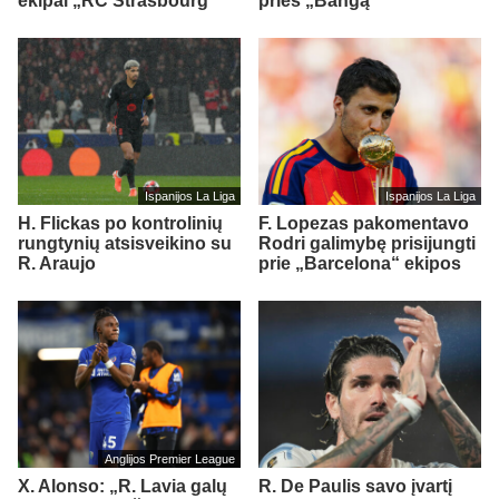
ekipai „RC Strasbourg“
prieš „Bangą“
Ispanijos La Liga
Ispanijos La Liga
H. Flickas po kontrolinių
F. Lopezas pakomentavo
rungtynių atsisveikino su
Rodri galimybę prisijungti
R. Araujo
prie „Barcelona“ ekipos
Anglijos Premier League
X. Alonso: „R. Lavia galų
R. De Paulis savo įvartį