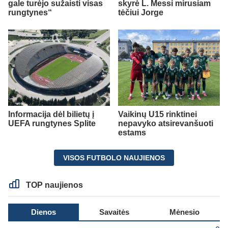
gale turėjo sužaisti visas
skyrė L. Messi mirusiam
rungtynes“
tėčiui Jorge
Informacija dėl bilietų į
Vaikinų U15 rinktinei
UEFA rungtynes Splite
nepavyko atsirevanšuoti
estams
VISOS FUTBOLO NAUJIENOS
TOP naujienos
Dienos
Savaitės
Mėnesio