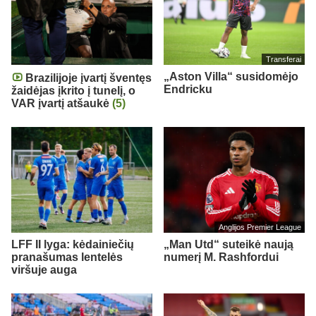
Transferai
„Aston Villa“ susidomėjo
Brazilijoje įvartį šventęs
Endricku
žaidėjas įkrito į tunelį, o
VAR įvartį atšaukė
(5)
Anglijos Premier League
LFF II lyga: kėdainiečių
„Man Utd“ suteikė naują
pranašumas lentelės
numerį M. Rashfordui
viršuje auga