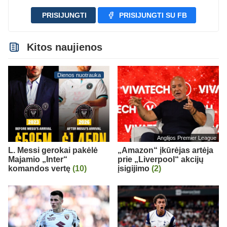
PRISIJUNGTI
PRISIJUNGTI SU FB
Kitos naujienos
Dienos nuotrauka
Anglijos Premier League
L. Messi gerokai pakėlė
„Amazon“ įkūrėjas artėja
Majamio „Inter“
prie „Liverpool“ akcijų
komandos vertę
(10)
įsigijimo
(2)