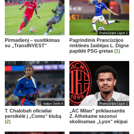
Prancūzijos Ligue 1
Pirmadienį – susitikimas
Pagrindinis Prancūzijos
su „TransINVEST“
rinktinės žaidėjas L. Digne
papildė PSG gretas
(1)
Italijos Serie A
Prancūzijos Ligue 1
T. Chalobah oficialiai
„AC Milan“ priklausantis
persikėlė į „Como“ klubą
Z. Athekame sezonui
(2)
skolinamas „Lyon“ ekipai