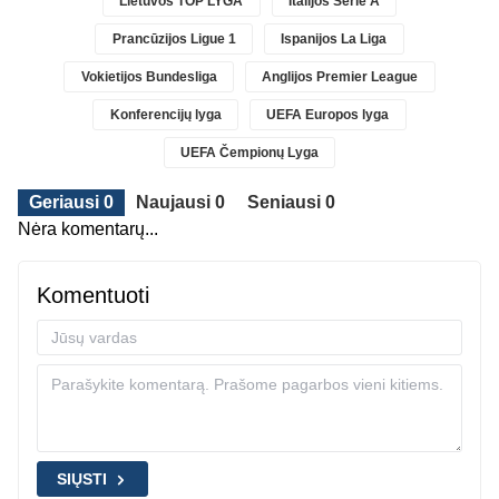
Lietuvos TOP LYGA
Italijos Serie A
Prancūzijos Ligue 1
Ispanijos La Liga
Vokietijos Bundesliga
Anglijos Premier League
Konferencijų lyga
UEFA Europos lyga
UEFA Čempionų Lyga
Geriausi 0
Naujausi 0
Seniausi 0
Nėra komentarų...
Komentuoti
SIŲSTI