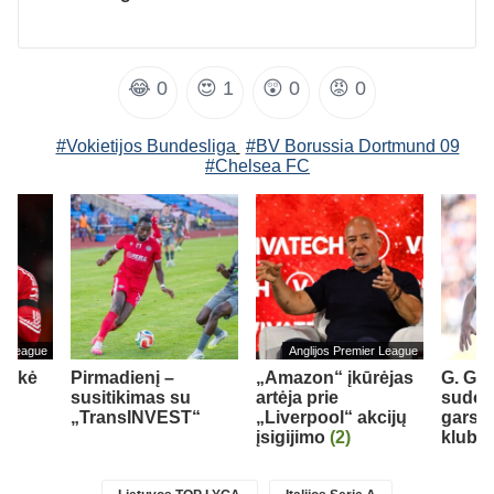
😂
0
😍
1
😲
0
😡
0
#Vokietijos Bundesliga
#BV Borussia Dortmund 09
#Chelsea FC
er League
Anglijos Premier League
teikė
Pirmadienį –
„Amazon“ įkūrėjas
G. Gin
M.
susitikimas su
artėja prie
sudom
„TransINVEST“
„Liverpool“ akcijų
garsų
įsigijimo
(2)
klubą