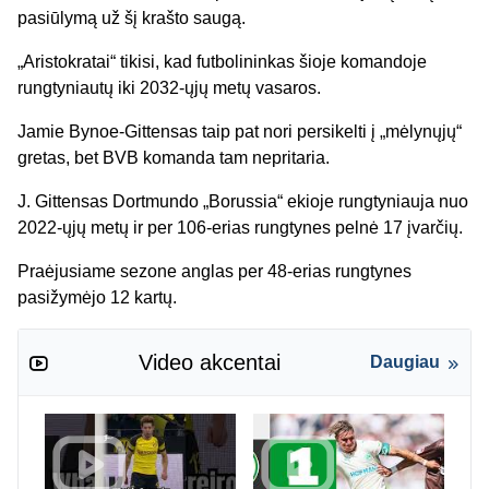
pasiūlymą už šį krašto saugą.
„Aristokratai“ tikisi, kad futbolininkas šioje komandoje
rungtyniautų iki 2032-ųjų metų vasaros.
Jamie Bynoe-Gittensas taip pat nori persikelti į „mėlynųjų“
gretas, bet BVB komanda tam nepritaria.
J. Gittensas Dortmundo „Borussia“ ekioje rungtyniauja nuo
2022-ųjų metų ir per 106-erias rungtynes pelnė 17 įvarčių.
Praėjusiame sezone anglas per 48-erias rungtynes
pasižymėjo 12 kartų.
Video akcentai
Daugiau