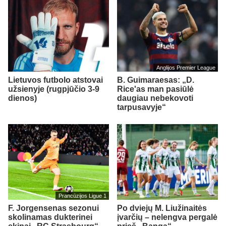
Anglijos Premier League
Lietuvos futbolo atstovai
B. Guimaraesas: „D.
užsienyje (rugpjūčio 3-9
Rice'as man pasiūlė
dienos)
daugiau nebekovoti
tarpusavyje“
Prancūzijos Ligue 1
F. Jorgensenas sezonui
Po dviejų M. Liužinaitės
skolinamas dukterinei
įvarčių – nelengva pergalė