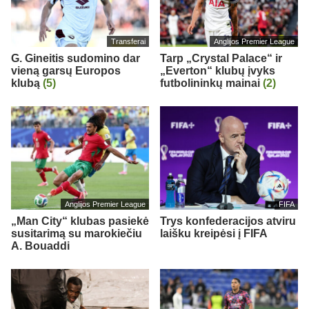
Transferai
Anglijos Premier League
G. Gineitis sudomino dar
Tarp „Crystal Palace“ ir
vieną garsų Europos
„Everton“ klubų įvyks
klubą
(5)
futbolininkų mainai
(2)
Anglijos Premier League
FIFA
„Man City“ klubas pasiekė
Trys konfederacijos atviru
susitarimą su marokiečiu
laišku kreipėsi į FIFA
A. Bouaddi