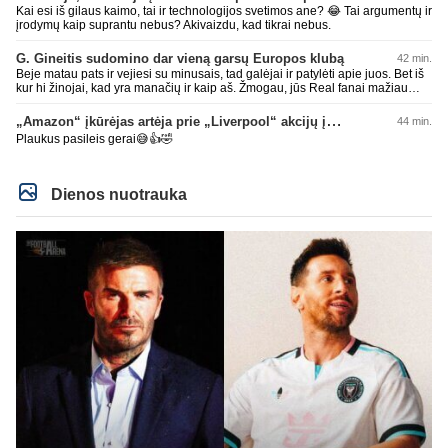
Kai esi iš gilaus kaimo, tai ir technologijos svetimos ane? 😂 Tai argumentų ir
įrodymų kaip suprantu nebus? Akivaizdu, kad tikrai nebus.
G. Gineitis sudomino dar vieną garsų Europos klubą
42 min.
Beje matau pats ir vejiesi su minusais, tad galėjai ir patylėti apie juos. Bet iš
kur hi žinojai, kad yra manačių ir kaip aš. Žmogau, jūs Real fanai mažiau
lokit ir šaipykitės iš kitų, mažiau nusikalbėjimo iš jūsų bus. Geros dienos,
džiaugis manusais. Bienas su AI bendrauja kitam užtenka iki pilnos laimės
„Amazon“ įkūrėjas artėja prie „Liverpool“ akcijų įsigijimo
44 min.
kelių minusų. Kokie tie Real fanai menki. Gėda už jus pačius.
Plaukus pasileis gerai😅👍🤣
Dienos nuotrauka