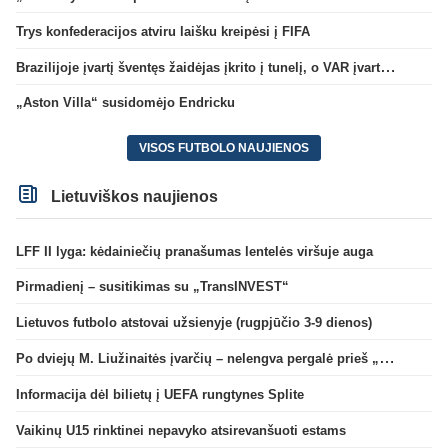
Trys konfederacijos atviru laišku kreipėsi į FIFA
Brazilijoje įvartį šventęs žaidėjas įkrito į tunelį, o VAR įvartį atšaukė
„Aston Villa“ susidomėjo Endricku
VISOS FUTBOLO NAUJIENOS
Lietuviškos naujienos
LFF II lyga: kėdainiečių pranašumas lentelės viršuje auga
Pirmadienį – susitikimas su „TransINVEST“
Lietuvos futbolo atstovai užsienyje (rugpjūčio 3-9 dienos)
Po dviejų M. Liužinaitės įvarčių – nelengva pergalė prieš „Bangą“
Informacija dėl bilietų į UEFA rungtynes Splite
Vaikinų U15 rinktinei nepavyko atsirevanšuoti estams