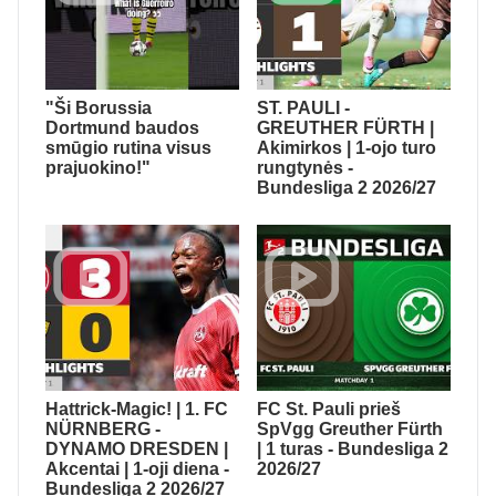
"Ši Borussia
ST. PAULI -
Dortmund baudos
GREUTHER FÜRTH |
smūgio rutina visus
Akimirkos | 1-ojo turo
prajuokino!"
rungtynės -
Bundesliga 2 2026/27
Hattrick-Magic! | 1. FC
FC St. Pauli prieš
NÜRNBERG -
SpVgg Greuther Fürth
DYNAMO DRESDEN |
| 1 turas - Bundesliga 2
Akcentai | 1-oji diena -
2026/27
Bundesliga 2 2026/27