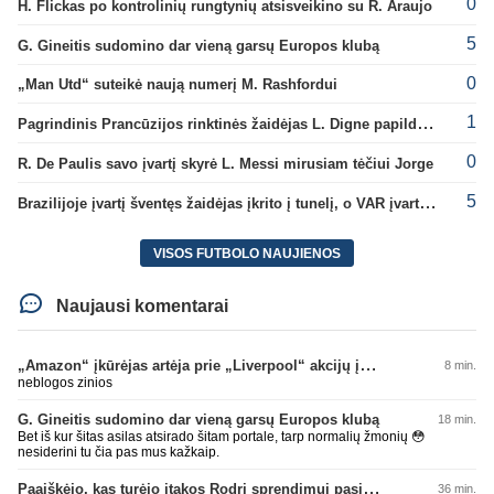
0
H. Flickas po kontrolinių rungtynių atsisveikino su R. Araujo
5
G. Gineitis sudomino dar vieną garsų Europos klubą
0
„Man Utd“ suteikė naują numerį M. Rashfordui
1
Pagrindinis Prancūzijos rinktinės žaidėjas L. Digne papildė PSG gretas
0
R. De Paulis savo įvartį skyrė L. Messi mirusiam tėčiui Jorge
5
Brazilijoje įvartį šventęs žaidėjas įkrito į tunelį, o VAR įvartį atšaukė
VISOS FUTBOLO NAUJIENOS
Naujausi komentarai
„Amazon“ įkūrėjas artėja prie „Liverpool“ akcijų įsigijimo
8 min.
neblogos zinios
G. Gineitis sudomino dar vieną garsų Europos klubą
18 min.
Bet iš kur šitas asilas atsirado šitam portale, tarp normalių žmonių 😳
nesiderini tu čia pas mus kažkaip.
Paaiškėjo, kas turėjo įtakos Rodri sprendimui pasirinkti Barselonos pusę
36 min.