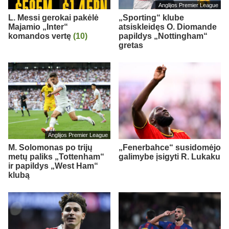
Anglijos Premier League
L. Messi gerokai pakėlė
„Sporting“ klube
Majamio „Inter“
atsiskleidęs O. Diomande
komandos vertę
(10)
papildys „Nottingham“
gretas
Anglijos Premier League
M. Solomonas po trijų
„Fenerbahce“ susidomėjo
metų paliks „Tottenham“
galimybe įsigyti R. Lukaku
ir papildys „West Ham“
klubą