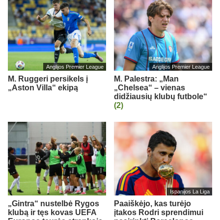
Anglijos Premier League
Anglijos Premier League
M. Ruggeri persikels į
M. Palestra: „Man
„Aston Villa“ ekipą
„Chelsea“ – vienas
didžiausių klubų futbole“
(2)
Ispanijos La Liga
„Gintra“ nustelbė Rygos
Paaiškėjo, kas turėjo
klubą ir tęs kovas UEFA
įtakos Rodri sprendimui