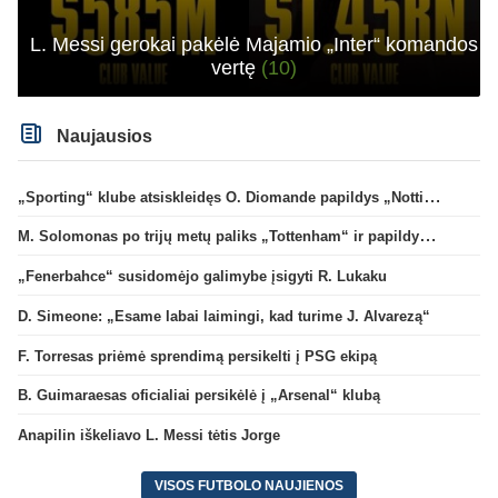
L. Messi gerokai pakėlė Majamio „Inter“ komandos
vertę
(10)
Naujausios
„Sporting“ klube atsiskleidęs O. Diomande papildys „Nottingham“ gretas
M. Solomonas po trijų metų paliks „Tottenham“ ir papildys „West Ham“ klubą
„Fenerbahce“ susidomėjo galimybe įsigyti R. Lukaku
D. Simeone: „Esame labai laimingi, kad turime J. Alvarezą“
F. Torresas priėmė sprendimą persikelti į PSG ekipą
B. Guimaraesas oficialiai persikėlė į „Arsenal“ klubą
Anapilin iškeliavo L. Messi tėtis Jorge
VISOS FUTBOLO NAUJIENOS