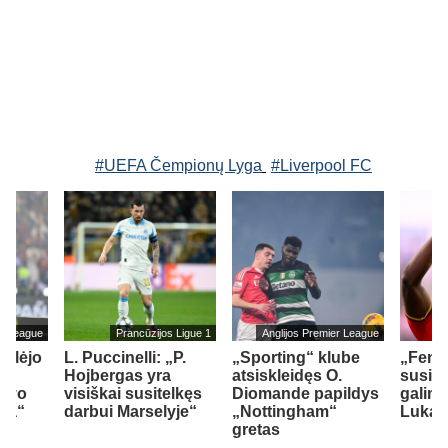
#UEFA Čempionų Lyga
#Liverpool FC
er League
Prancūzijos Ligue 1
Anglijos Premier League
ailėjo
L. Puccinelli: „P.
„Sporting“ klube
„Fene
Hojbergas yra
atsiskleidęs O.
susid
savo
visiškai susitelkęs
Diomande papildys
galimy
sea“
darbui Marselyje“
„Nottingham“
Lukak
gretas