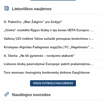
Lietuviškos naujienos
G. Paberžis: „Man Žalgiris“ yra širdyje“
„Gintra“ nustelbė Rygos klubą ir tęs kovas UEFA Europos taurės atrankoje
Vaikinų U15 rinktinė Taline sužaidė pirmąsias kontrolines rungtynes
Kristupas–Algirdas Padegimas sugrįžta į FC „Hegelmann” B sudėtį
A. Skerla: „Ne tik gynėmės – norėjome atakuoti“
Lietuvos klubų pasirodymai Europoje: patirti pralaimėjimai Kroatijos atstovams
Turo anonsas: tiesioginių konkurentų dvikova Gargžduose
VISOS FUTBOLO NAUJIENOS
Naudingos nuorodos