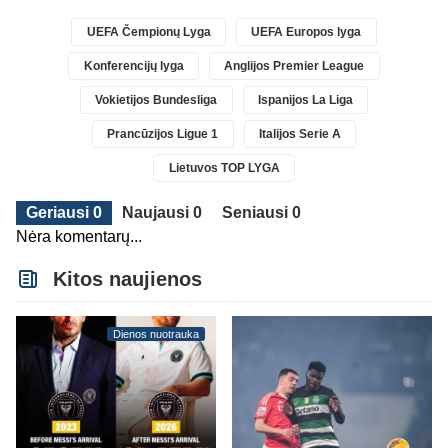
UEFA Čempionų Lyga
UEFA Europos lyga
Konferencijų lyga
Anglijos Premier League
Vokietijos Bundesliga
Ispanijos La Liga
Prancūzijos Ligue 1
Italijos Serie A
Lietuvos TOP LYGA
Geriausi 0
Naujausi 0
Seniausi 0
Nėra komentarų...
Kitos naujienos
Dienos nuotrauka