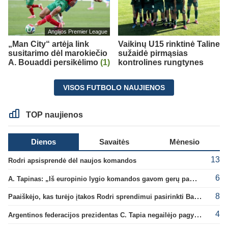
Anglijos Premier League
„Man City“ artėja link
Vaikinų U15 rinktinė Taline
susitarimo dėl marokiečio
sužaidė pirmąsias
A. Bouaddi persikėlimo
(1)
kontrolines rungtynes
VISOS FUTBOLO NAUJIENOS
TOP naujienos
Dienos
Savaitės
Mėnesio
13
Rodri apsisprendė dėl naujos komandos
6
A. Tapinas: „Iš europinio lygio komandos gavom gerų pamokų“
8
Paaiškėjo, kas turėjo įtakos Rodri sprendimui pasirinkti Barselonos pusę
4
Argentinos federacijos prezidentas C. Tapia negailėjo pagyrų G. Infantino