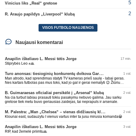
5
Vinicius liks „Real“ gretose
2
R. Araujo papildys „Liverpool“ klubą
VISOS FUTBOLO NAUJIENOS
Naujausi komentarai
Anapilin iškeliavo L. Messi tėtis Jorge
17 min.
Stiprybės Leo ✊🙏
Turo anonsas: tiesioginių konkurentų dvikova Gargžduose
1 val.
Man atrodo, kad sprendimas statyti TV kameras prieš saulę - labai geras.
Nes kartais futbolas pas mus toks, kad jo gal ir gerai nematyti 😉 Žiūriu
transliaciją iš DG stadiono, tai negaliu atsidžiaugt tribūnos vaizdu - tuščia,
kaip alaus butelys, kurį ką tik išmaukiau. Linkėjimai Tadui (slapyvardžiu „apie
B. Guimaraesas oficialiai persikėlė į „Arsenal“ klubą
2 val.
nieką“), kuris kiek girdėjau, įpūtė akis varvinančių transliacijų dvasią 😀
Na cia turbut labiau prasauti tokiu pasakymu nebuvo galima. Jau sarku
gretose tiek metu buvo geriausias zaidejas, tai neprapuls ir arsenale.
M. Palestra: „Man „Chelsea“ – vienas didžiausių klubų futbole“
2 val.
Klounai east, sudauzytu I vienus vartus inter ta jusu mirusia komanda😀
Anapilin iškeliavo L. Messi tėtis Jorge
3 val.
RIP, kad žemelė priimtu🙏