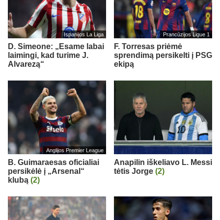
Ispanijos La Liga
Prancūzijos Ligue 1
D. Simeone: „Esame labai
F. Torresas priėmė
laimingi, kad turime J.
sprendimą persikelti į PSG
Alvarezą“
ekipą
Anglijos Premier League
B. Guimaraesas oficialiai
Anapilin iškeliavo L. Messi
persikėlė į „Arsenal“
tėtis Jorge
(2)
klubą
(2)