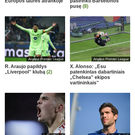
Europos taurės atrankoje
pasirinkti Barselonos
pusę
(8)
Anglijos Premier League
Anglijos Premier League
R. Araujo papildys
X. Alonso: „Esu
„Liverpool“ klubą
(2)
patenkintas dabartiniais
„Chelsea“ ekipos
vartininkais“