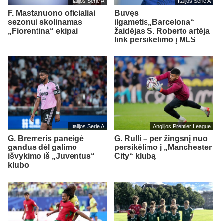
Italijos Serie A
Italijos Serie A
F. Mastanuono oficialiai
Buvęs
sezonui skolinamas
ilgametis„Barcelona“
„Fiorentina“ ekipai
žaidėjas S. Roberto artėja
link persikėlimo į MLS
Italijos Serie A
Anglijos Premier League
G. Bremeris paneigė
G. Rulli – per žingsnį nuo
gandus dėl galimo
persikėlimo į „Manchester
išvykimo iš „Juventus“
City“ klubą
klubo