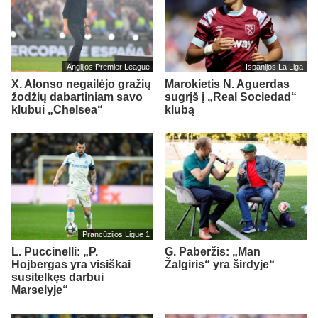
Anglijos Premier League
Ispanijos La Liga
X. Alonso negailėjo gražių
Marokietis N. Aguerdas
žodžių dabartiniam savo
sugrįš į „Real Sociedad“
klubui „Chelsea“
klubą
Prancūzijos Ligue 1
L. Puccinelli: „P.
G. Paberžis: „Man
Hojbergas yra visiškai
Žalgiris“ yra širdyje“
susitelkęs darbui
Marselyje“