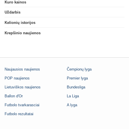
Kuro kainos
Uždarbis
Kelionių istorijos
Krepšinio naujienos
Naujausios naujienos
Čempionų lyga
POP naujienos
Premier lyga
Lietuviškos naujienos
Bundesliga
Ballon d'Or
La Liga
Futbolo tvarkarasciai
A lyga
Futbolo rezultatai