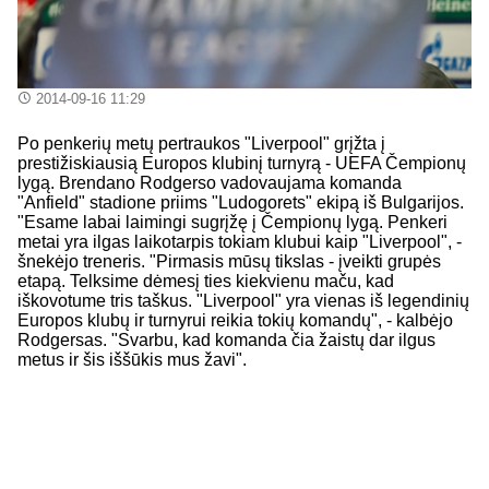
2014-09-16 11:29
Po penkerių metų pertraukos "Liverpool" grįžta į
prestižiskiausią Europos klubinį turnyrą - UEFA Čempionų
lygą. Brendano Rodgerso vadovaujama komanda
"Anfield" stadione priims "Ludogorets" ekipą iš Bulgarijos.
"Esame labai laimingi sugrįžę į Čempionų lygą. Penkeri
metai yra ilgas laikotarpis tokiam klubui kaip "Liverpool", -
šnekėjo treneris. "Pirmasis mūsų tikslas - įveikti grupės
etapą. Telksime dėmesį ties kiekvienu maču, kad
iškovotume tris taškus. "Liverpool" yra vienas iš legendinių
Europos klubų ir turnyrui reikia tokių komandų", - kalbėjo
Rodgersas. "Svarbu, kad komanda čia žaistų dar ilgus
metus ir šis iššūkis mus žavi".