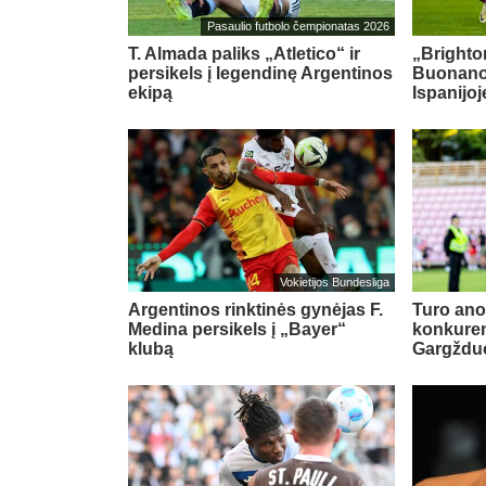
Pasaulio futbolo čempionatas 2026
T. Almada paliks „Atletico“ ir
„Brighton
persikels į legendinę Argentinos
Buonanot
ekipą
Ispanijoj
Vokietijos Bundesliga
Argentinos rinktinės gynėjas F.
Turo ano
Medina persikels į „Bayer“
konkuren
klubą
Gargždu