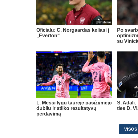
Transferai
Oficialu: C. Norgaardas keliasi į
Po svarb
„Everton“
optimizm
su Vinic
L. Messi lygų taurėje pasižymėjo
S. Adali:
dubliu ir atliko rezultatyvų
ties D. 
perdavimą
VISOS