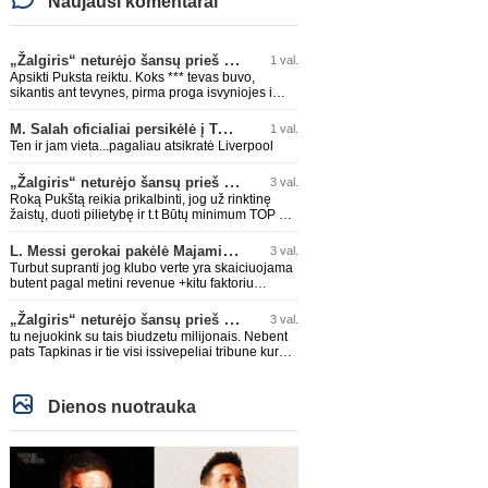
Naujausi komentarai
„Žalgiris“ neturėjo šansų prieš „Hajduk“
1 val.
Apsikti Puksta reiktu. Koks *** tevas buvo,
sikantis ant tevynes, pirma proga isvyniojes i
issvajotaja, toks ir sunus. .taip ir neismokes
lietuviskai...ir dar pasimaives pries ziurovus po
M. Salah oficialiai persikėlė į Turkijos ekipą „Trabzonspor“
1 val.
golo...aciu, ne...nebent vertybiu neturintis
Ten ir jam vieta...pagaliau atsikratė Liverpool
laurynas ikalbins
„Žalgiris“ neturėjo šansų prieš „Hajduk“
3 val.
Roką Pukštą reikia prikalbinti, jog už rinktinę
žaistų, duoti pilietybę ir t.t Būtų minimum TOP 2
žaidėjas rinktinėje. Jei jo karjeros kreivė ir toliau
taio judės, bus per vėlu po to, nes JAV ji
L. Messi gerokai pakėlė Majamio „Inter“ komandos vertę
3 val.
pasikvies žaisti.
Turbut supranti jog klubo verte yra skaiciuojama
butent pagal metini revenue +kitu faktoriu
koeficientai? I kitus faktorius ieina IR skola, IR
stadiono dydis, IR lygos populiarumas, IR dar
„Žalgiris“ neturėjo šansų prieš „Hajduk“
3 val.
eile kitu dalyku. O tavo pamineta Barca kuo
tu nejuokink su tais biudzetu milijonais. Nebent
puikiausiai sugeneravo rekordini 1.1B revenue,
pats Tapkinas ir tie visi issivepeliai tribune kur
kas stipriai prisidejo prie milzinisko klubo vertes
rode. Visiems aisku, ko truksta ir del ko
suoli siemet. Be to, tie 200 pamineti cia yra
pralaimima. tas pats ir su kavianskais. Bet
visiskai on-point, jeigu jau musu mylimas D.
nenorim pripazint, kad net jei neturim
prasneko apie klubo vertes kelima, arba CR
Dienos nuotrauka
ziniasklaidos, kuri isanalizuoti po pirsteli, ko kam
atveju - numusima.
truksta, tai nei kalnietis nei kasperunas
nesusigaudys. Aciu, mercys, lauksim wilno
grietineles besivaipanciu itamet Konfu lygoje 20
tukst. stadione...jei makleriui tapinui neatsibos