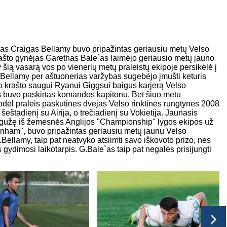
jas Craigas Bellamy buvo pripažintas geriausiu metų Velso
rašto gynėjas Garethas Bale`as laimėjo geriausio metų jauno
ią vasarą vos po vienerių metų praleistų ekipoje persikėlė į
llamy per aštuonerias varžybas sugebėjo įmušti keturis
ojo krašto saugui Ryanui Giggsui baigus karjerą Velso
is buvo paskirtas komandos kapitonu. Bet šiuo metu
 todėl praleis paskutines dvejas Velso rinktinės rungtynes 2008
štadienį su Airija, o trečiadienį su Vokietija. Jaunasis
gegužę iš žemesnės Anglijos "Championship" lygos ekipos už
tenham", buvo pripažintas geriausiu metų jaunu Velso
C.Bellamy, taip pat neatvyko atsiimti savo iškovoto prizo, nes
s gydimosi laikotarpis. G.Bale`as taip pat negalės prisijungti