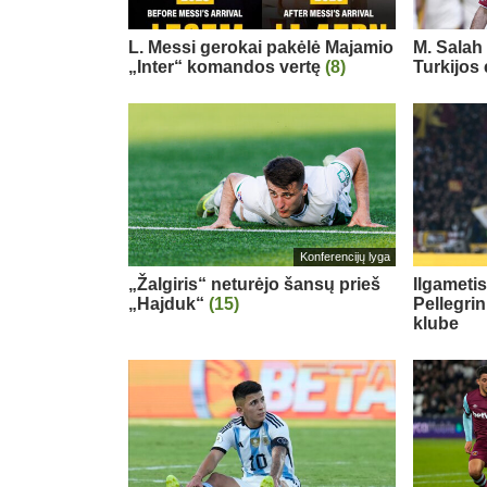
L. Messi gerokai pakėlė Majamio
M. Salah 
„Inter“ komandos vertę
(8)
Turkijos
Konferencijų lyga
„Žalgiris“ neturėjo šansų prieš
Ilgameti
„Hajduk“
(15)
Pellegri
klube