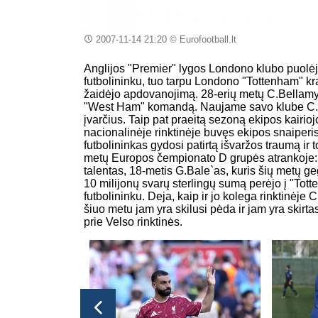
2007-11-14 21:20
© Eurofootball.lt
Anglijos "Premier" lygos Londono klubo puolė
futbolininku, tuo tarpu Londono "Tottenham" k
žaidėjo apdovanojimą. 28-erių metų C.Bellamy š
"West Ham" komandą. Naujame savo klube C.Be
įvarčius. Taip pat praeitą sezoną ekipos kairi
nacionalinėje rinktinėje buvęs ekipos snaiper
futbolininkas gydosi patirtą išvaržos traumą ir
metų Europos čempionato D grupės atrankoje: še
talentas, 18-metis G.Bale`as, kuris šių metų 
10 milijonų svarų sterlingų sumą perėjo į "Tot
futbolininku. Deja, kaip ir jo kolega rinktinėje 
šiuo metu jam yra skilusi pėda ir jam yra skirta
prie Velso rinktinės.