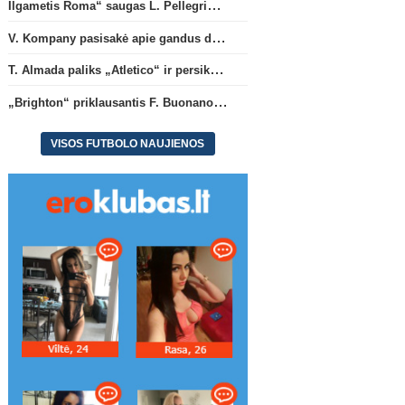
Ilgametis Roma“ saugas L. Pellegrini dar metams liks šiame klube
V. Kompany pasisakė apie gandus dėl M. Olise ateities „Bayern“ gretose
T. Almada paliks „Atletico“ ir persikels į legendinę Argentinos ekipą
„Brighton“ priklausantis F. Buonanotte karjerą pratęs Ispanijoje
VISOS FUTBOLO NAUJIENOS