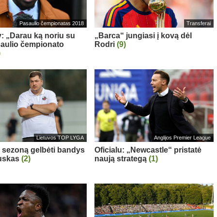
Pasaulio čempionatas 2018
Transferai
: „Darau ką noriu su
„Barca“ jungiasi į kovą dėl
aulio čempionato
Rodri
(9)
)
Lietuvos TOP LYGA
Anglijos Premier League
“ sezoną gelbėti bandys
Oficialu: „Newcastle“ pristatė
auskas
(2)
naują strategą
(1)