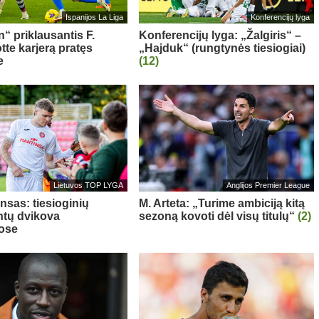
Ispanijos La Liga
Konferencijų lyga
“ priklausantis F.
Konferencijų lyga: „Žalgiris“ –
te karjerą pratęs
„Hajduk“ (rungtynės tiesiogiai)
e
(12)
Lietuvos TOP LYGA
Anglijos Premier League
nsas: tiesioginių
M. Arteta: „Turime ambiciją kitą
tų dvikova
sezoną kovoti dėl visų titulų“
(2)
ose