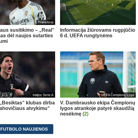
Transferai
aus susitikimo – „Real“
Informacija žiūrovams rugpjūčio
as dėl naujos sutarties
6 d. UEFA rungtynėms
iumi
Italijos Serie A
UEFA Čempionų Lyga
 „Besiktas“ klubas dirba
V. Dambrausko ekipa Čempionų
Vlahovičiaus atvykimu“
lygos atrankoje patyrė skaudžią
nesėkmę
(2)
 FUTBOLO NAUJIENOS