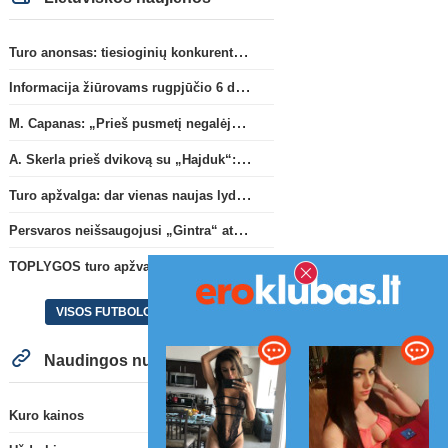
Turo anonsas: tiesioginių konkurentų dvikova Gargžduose
Informacija žiūrovams rugpjūčio 6 d. UEFA rungtynėms
M. Capanas: „Prieš pusmetį negalėjau net įsivaizduoti, kad žaisime prieš „Hajduk“
A. Skerla prieš dvikovą su „Hajduk“: „Tai kito kalibro komanda“
Turo apžvalga: dar vienas naujas lyderis
Persvaros neišsaugojusi „Gintra“ atrankos pusfinalyje nusileido Škotijos čempionėms
TOPLYGOS turo apžvalga: dar vienas naujas lyderis
VISOS FUTBOLO NAUJIENOS
Naudingos nuorodos
Kuro kainos