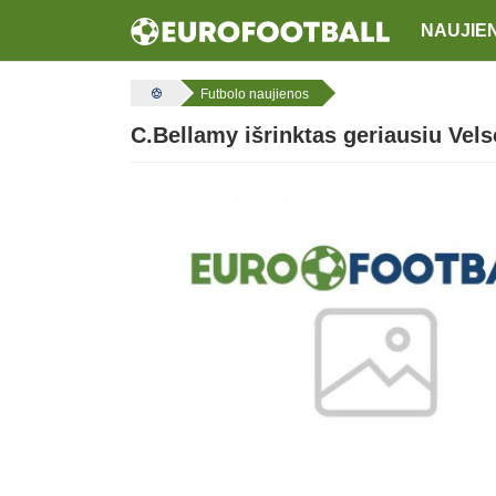
NAUJIE
Futbolo naujienos
C.Bellamy išrinktas geriausiu Vels