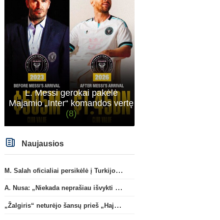
sitas projektas
Italijos Serie A
Konfere
Ilgametis Roma“ saugas L.
Konferencijų lyga: „Žalgi
Pellegrini dar metams liks
„Hajduk“ (rungtynės tiesi
šiame klube
(12)
L. Messi gerokai pakėlė
Majamio „Inter“ komandos vertę
(8)
Naujausios
M. Salah oficialiai persikėlė į Turkijos ekipą „Trabzonspor“
A. Nusa: „Niekada neprašiau išvykti iš „RB Leipzig“ klubo“
„Žalgiris“ neturėjo šansų prieš „Hajduk“