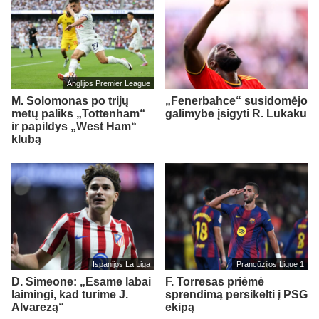
Anglijos Premier League
M. Solomonas po trijų
„Fenerbahce“ susidomėjo
metų paliks „Tottenham“
galimybe įsigyti R. Lukaku
ir papildys „West Ham“
klubą
Ispanijos La Liga
Prancūzijos Ligue 1
D. Simeone: „Esame labai
F. Torresas priėmė
laimingi, kad turime J.
sprendimą persikelti į PSG
Alvarezą“
ekipą