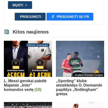
SIŲSTI
PRISIJUNGTI
PRISIJUNGTI SU FB
Kitos naujienos
Dienos nuotrauka
Anglijos Premier League
L. Messi gerokai pakėlė
„Sporting“ klube
Majamio „Inter“
atsiskleidęs O. Diomande
komandos vertę
(10)
papildys „Nottingham“
gretas