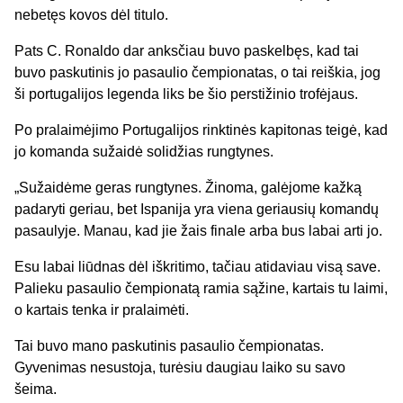
nebetęs kovos dėl titulo.
Pats C. Ronaldo dar anksčiau buvo paskelbęs, kad tai
buvo paskutinis jo pasaulio čempionatas, o tai reiškia, jog
ši portugalijos legenda liks be šio perstižinio trofėjaus.
Po pralaimėjimo Portugalijos rinktinės kapitonas teigė, kad
jo komanda sužaidė solidžias rungtynes.
„Sužaidėme geras rungtynes. Žinoma, galėjome kažką
padaryti geriau, bet Ispanija yra viena geriausių komandų
pasaulyje. Manau, kad jie žais finale arba bus labai arti jo.
Esu labai liūdnas dėl iškritimo, tačiau atidaviau visą save.
Palieku pasaulio čempionatą ramia sąžine, kartais tu laimi,
o kartais tenka ir pralaimėti.
Tai buvo mano paskutinis pasaulio čempionatas.
Gyvenimas nesustoja, turėsiu daugiau laiko su savo
šeima.