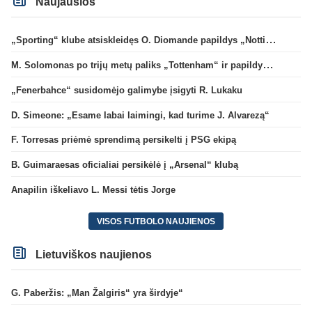
Naujausios
„Sporting“ klube atsiskleidęs O. Diomande papildys „Nottingham“ gretas
M. Solomonas po trijų metų paliks „Tottenham“ ir papildys „West Ham“ klubą
„Fenerbahce“ susidomėjo galimybe įsigyti R. Lukaku
D. Simeone: „Esame labai laimingi, kad turime J. Alvarezą“
F. Torresas priėmė sprendimą persikelti į PSG ekipą
B. Guimaraesas oficialiai persikėlė į „Arsenal“ klubą
Anapilin iškeliavo L. Messi tėtis Jorge
VISOS FUTBOLO NAUJIENOS
Lietuviškos naujienos
G. Paberžis: „Man Žalgiris“ yra širdyje“