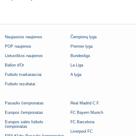
Naujausios naujienos
Čempionų lyga
POP naujienos
Premier lyga
Lietuviškos naujienos
Bundesliga
Ballon d'Or
La Liga
Futbolo tvarkarasciai
A lyga
Futbolo rezultatai
Pasaulio čempionatas
Real Madrid C.F.
Europos čempionatas
FC Bayern Munich
Europos salės futbolo
FC Barcelona
čempionatas
Liverpool FC
FIFA Klubų Pasaulio čempionatas