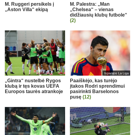
M. Ruggeri persikels į
M. Palestra: „Man
„Aston Villa“ ekipą
„Chelsea“ – vienas
didžiausių klubų futbole“
(2)
Ispanijos La Liga
„Gintra“ nustelbė Rygos
Paaiškėjo, kas turėjo
klubą ir tęs kovas UEFA
įtakos Rodri sprendimui
Europos taurės atrankoje
pasirinkti Barselonos
pusę
(12)