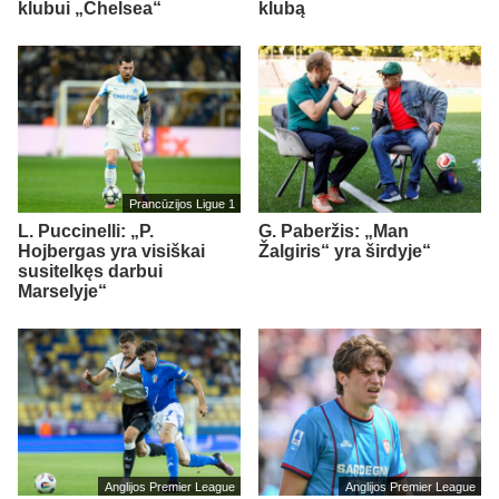
klubui „Chelsea“
klubą
Prancūzijos Ligue 1
L. Puccinelli: „P.
G. Paberžis: „Man
Hojbergas yra visiškai
Žalgiris“ yra širdyje“
susitelkęs darbui
Marselyje“
Anglijos Premier League
Anglijos Premier League