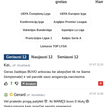
gretas
Ham“ 
UEFA Čempionų Lyga
UEFA Europos lyga
Konferencijų lyga
Anglijos Premier League
Vokietijos Bundesliga
Ispanijos La Liga
Prancūzijos Ligue 1
Italijos Serie A
Lietuvos TOP LYGA
Geriausi 12
Naujausi 12
Seniausi 12
Kei..
07-07 12:23
(IP: f31a83dc8)
Geras žaidėjas BUVO anksciau be abejo(bet tik ne šiame
čempionate) ir vėl parodė savo arogancija,narcisizma
7
Atsakyti
07-07 11:59
Gerard
(IP: 35cb060bc)
Vėl praleido progą patylėti 🙊. Iki MANĘS buvo 0 titulų 🙉.
Vajėzusmaria kaip sparčiai sensta smegenys