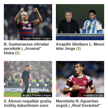
Anglijos Premier League
B. Guimaraesas oficialiai
Anapilin iškeliavo L. Messi
persikėlė į „Arsenal“
tėtis Jorge
(3)
klubą
(2)
Anglijos Premier League
Ispanijos La Liga
X. Alonso negailėjo gražių
Marokietis N. Aguerdas
žodžių dabartiniam savo
sugrįš į „Real Sociedad“