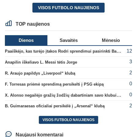
VISOS FUTBOLO NAUJIENOS
TOP naujienos
Dienos
Savaitės
Mėnesio
12
Paaiškėjo, kas turėjo įtakos Rodri sprendimui pasirinkti Barselonos pusę
3
Anapilin iškeliavo L. Messi tėtis Jorge
2
R. Araujo papildys „Liverpool“ klubą
0
F. Torresas priėmė sprendimą persikelti į PSG ekipą
0
X. Alonso negailėjo gražių žodžių dabartiniam savo klubui „Chelsea“
2
B. Guimaraesas oficialiai persikėlė į „Arsenal“ klubą
VISOS FUTBOLO NAUJIENOS
Naujausi komentarai