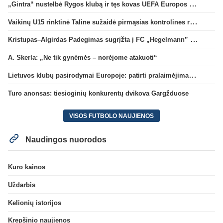
„Gintra“ nustelbė Rygos klubą ir tęs kovas UEFA Europos taurės atrankoje
Vaikinų U15 rinktinė Taline sužaidė pirmąsias kontrolines rungtynes
Kristupas–Algirdas Padegimas sugrįžta į FC „Hegelmann” B sudėtį
A. Skerla: „Ne tik gynėmės – norėjome atakuoti“
Lietuvos klubų pasirodymai Europoje: patirti pralaimėjimai Kroatijos atstovams
Turo anonsas: tiesioginių konkurentų dvikova Gargžduose
VISOS FUTBOLO NAUJIENOS
Naudingos nuorodos
Kuro kainos
Uždarbis
Kelionių istorijos
Krepšinio naujienos