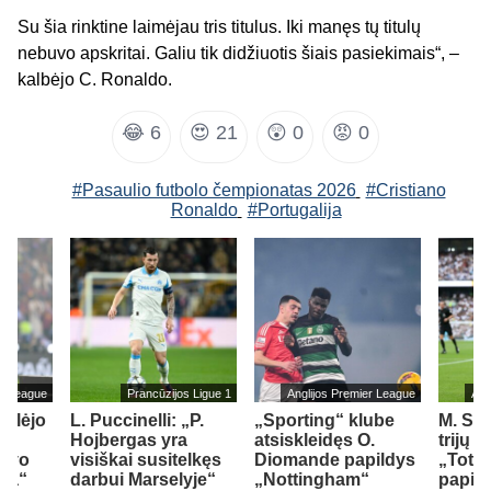
Su šia rinktine laimėjau tris titulus. Iki manęs tų titulų
nebuvo apskritai. Galiu tik didžiuotis šiais pasiekimais“, –
kalbėjo C. Ronaldo.
😂
6
😍
21
😲
0
😡
0
#Pasaulio futbolo čempionatas 2026
#Cristiano
Ronaldo
#Portugalija
er League
Prancūzijos Ligue 1
Anglijos Premier League
Ang
ailėjo
L. Puccinelli: „P.
„Sporting“ klube
M. So
Hojbergas yra
atsiskleidęs O.
trijų 
savo
visiškai susitelkęs
Diomande papildys
„Totte
sea“
darbui Marselyje“
„Nottingham“
papil