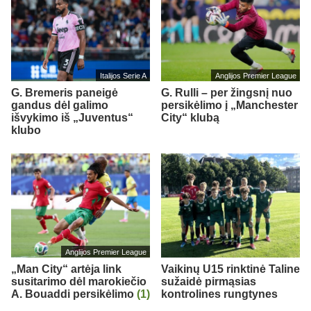
Italijos Serie A
Anglijos Premier League
G. Bremeris paneigė
G. Rulli – per žingsnį nuo
gandus dėl galimo
persikėlimo į „Manchester
išvykimo iš „Juventus“
City“ klubą
klubo
Anglijos Premier League
„Man City“ artėja link
Vaikinų U15 rinktinė Taline
susitarimo dėl marokiečio
sužaidė pirmąsias
A. Bouaddi persikėlimo
(1)
kontrolines rungtynes