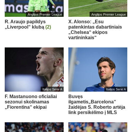
Anglijos Premier League
Anglijos Premier League
R. Araujo papildys
X. Alonso: „Esu
„Liverpool“ klubą
(2)
patenkintas dabartiniais
„Chelsea“ ekipos
vartininkais“
Italijos Serie A
Italijos Serie A
F. Mastanuono oficialiai
Buvęs
sezonui skolinamas
ilgametis„Barcelona“
„Fiorentina“ ekipai
žaidėjas S. Roberto artėja
link persikėlimo į MLS