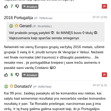
7
Atsakyti
2016 Portugalija
07-07 12:55
(IP: 769fe4cae)
Gerard
(IP: 35cb060bc)
Vėl praleido progą patylėti 🙊. Iki MANĘS buvo 0 titulų 🙉.
Vajėzusmaria kaip sparčiai sensta smegenys
Nelaimėti nei vienų Europos grupių varžybų 2016 metais, užiimti
grupėje 3 vietą iš 4, įmušti turnyre tik Vengrijai ir Velsui. Nežaisti
net finale normaliai (dėl traumos) ir džiaugtis pasiekimu... Jis
nesakė mes , jis portugališkai kreipėsi į save trečiu asmeniu ir
pasakė savo vardą Cristiano 😀D
6
Atsakyti
07-07 11:31
DonatasV
(IP: 058f676b6)
Kai 99 proc. žaidėjų pasakytu aš be komandos esu niekas, kai
salytu kad asmeniniai rezultatai yra nesvarbūs vardan komandos
rezultatų ir pan. Tai Ronaldo priešingai, narcinizmas pas jį ima
viršų. Ir tą frazę galima galima suprasti taip, iki jo Portugalijos