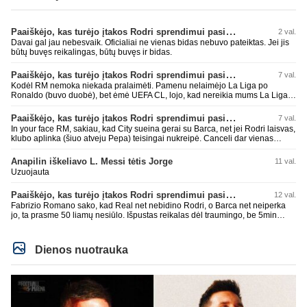
Paaiškėjo, kas turėjo įtakos Rodri sprendimui pasirinkti Barselonos pusę
2 val.
Davai gal jau nebesvaik. Oficialiai ne vienas bidas nebuvo pateiktas. Jei jis
būtų buvęs reikalingas, būtų buvęs ir bidas.
Paaiškėjo, kas turėjo įtakos Rodri sprendimui pasirinkti Barselonos pusę
7 val.
Kodėl RM nemoka niekada pralaimėti. Pamenu nelaimėjo La Liga po
Ronaldo (buvo duobė), bet ėmė UEFA CL, lojo, kad nereikia mums La Liga,
kaip n metų nepasisekė laimėti dar tada Benzema lyg užmetė, kad nori
laimėti La Liga. Dabar vėl gavo nuo Barcos ir Rodri ateina ne pas juos, vėl
Paaiškėjo, kas turėjo įtakos Rodri sprendimui pasirinkti Barselonos pusę
7 val.
nereikia mums jo, senas ir t.t. Gal davai vyriškai priimkit tuos pralaimėjimus
In your face RM, sakiau, kad City sueina gerai su Barca, net jei Rodri laisvas,
be kvailų nereikia, nenorim ir t.t.
klubo aplinka (šiuo atveju Pepa) teisingai nukreipė. Canceli dar vienas
buves Rodri bendraklubis, bus įdomus sezonas. Abu apsipirko neblogai.
Super
Anapilin iškeliavo L. Messi tėtis Jorge
11 val.
Uzuojauta
Paaiškėjo, kas turėjo įtakos Rodri sprendimui pasirinkti Barselonos pusę
12 val.
Fabrizio Romano sako, kad Real net nebidino Rodri, o Barca net neiperka
jo, ta prasme 50 liamų nesiūlo. Išpustas reikalas dėl traumingo, be 5min
dieduko.
Dienos nuotrauka