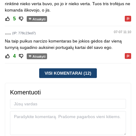
rinktinė nieko verta buvo, po jo ir nieko verta. Tuos tris trofėjus ne
komanda iškovojo, o jis.
5
Atsakyti
.....
07-07 11:10
(IP: 778c23ed7)
Na taip puikus narcizo komentaras be jokios gėdos dar vieną
turnyrą sugadino auksinei portugalų kartai dėl savo ego.
4
Atsakyti
VISI KOMENTARAI (12)
Komentuoti