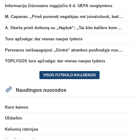
Informacija žiūrovams rugpjūčio 6 d. UEFA rungtynėms
M. Capanas: „Prieš pusmetį negalėjau net įsivaizduoti, kad žaisime prieš „Hajduk“
A. Skerla prieš dvikovą su „Hajduk“: „Tai kito kalibro komanda“
Turo apžvalga: dar vienas naujas lyderis
Persvaros neišsaugojusi „Gintra“ atrankos pusfinalyje nusileido Škotijos čempionėms
TOPLYGOS turo apžvalga: dar vienas naujas lyderis
VISOS FUTBOLO NAUJIENOS
Naudingos nuorodos
Kuro kainos
Uždarbis
Kelionių istorijos