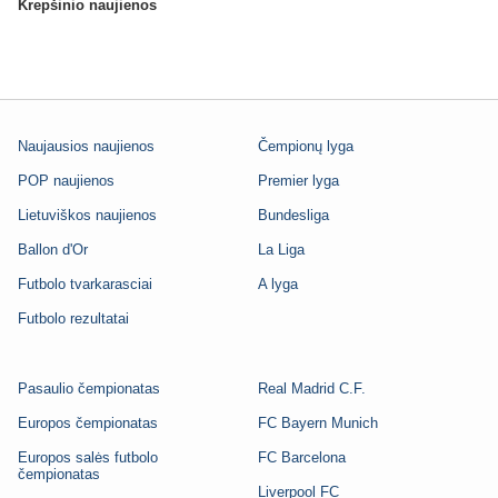
Krepšinio naujienos
Naujausios naujienos
Čempionų lyga
POP naujienos
Premier lyga
Lietuviškos naujienos
Bundesliga
Ballon d'Or
La Liga
Futbolo tvarkarasciai
A lyga
Futbolo rezultatai
Pasaulio čempionatas
Real Madrid C.F.
Europos čempionatas
FC Bayern Munich
Europos salės futbolo
FC Barcelona
čempionatas
Liverpool FC