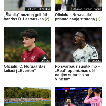
Lietuvos TOP LYGA
Anglijos Premier League
„Šiaulių“ sezoną gelbėti
Oficialu: „Newcastle“
bandys D. Lastauskas
(2)
pristatė naują strategą
(1)
Transferai
Transferai
Oficialu: C. Norgaardas
Po svarbaus susitikimo –
keliasi į „Everton“
„Real“ optimizmas dėl
naujos sutarties su
Viniciumi