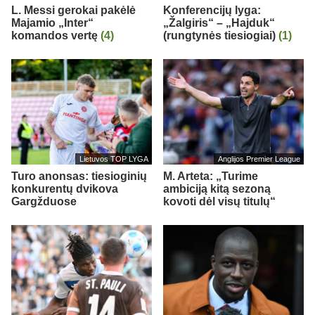
L. Messi gerokai pakėlė
Konferencijų lyga:
Majamio „Inter“
„Žalgiris“ – „Hajduk“
komandos vertę
(4)
(rungtynės tiesiogiai)
(1)
Lietuvos TOP LYGA
Anglijos Premier League
Turo anonsas: tiesioginių
M. Arteta: „Turime
konkurentų dvikova
ambiciją kitą sezoną
Gargžduose
kovoti dėl visų titulų“