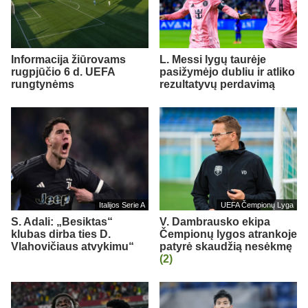
Informacija žiūrovams
L. Messi lygų taurėje
rugpjūčio 6 d. UEFA
pasižymėjo dubliu ir atliko
rungtynėms
rezultatyvų perdavimą
Italijos Serie A
UEFA Čempionų Lyga
S. Adali: „Besiktas“
V. Dambrausko ekipa
klubas dirba ties D.
Čempionų lygos atrankoje
Vlahovičiaus atvykimu“
patyrė skaudžią nesėkmę
(2)