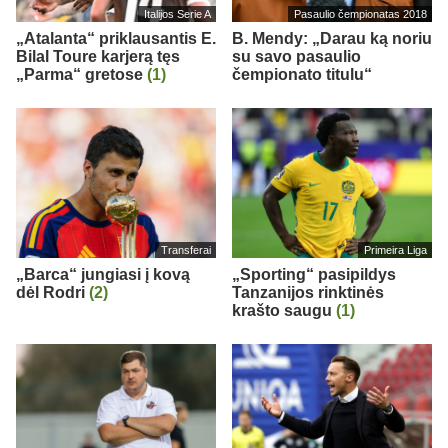
Italijos Serie A
Pasaulio čempionatas 2018
„Atalanta“ priklausantis E.
B. Mendy: „Darau ką noriu
Bilal Toure karjerą tęs
su savo pasaulio
„Parma“ gretose
(1)
čempionato titulu“
Transferai
Primeira Liga
„Barca“ jungiasi į kovą
„Sporting“ pasipildys
dėl Rodri
(2)
Tanzanijos rinktinės
krašto saugu
(1)