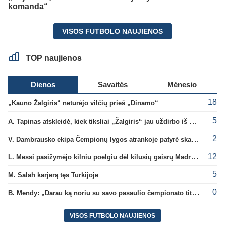
komanda“
VISOS FUTBOLO NAUJIENOS
TOP naujienos
Dienos
Savaitės
Mėnesio
18
„Kauno Žalgiris“ neturėjo vilčių prieš „Dinamo“
5
A. Tapinas atskleidė, kiek tiksliai „Žalgiris“ jau uždirbo iš UEFA premijų
2
V. Dambrausko ekipa Čempionų lygos atrankoje patyrė skaudžią nesėkmę
12
L. Messi pasižymėjo kilniu poelgiu dėl kilusių gaisrų Madride
5
M. Salah karjerą tęs Turkijoje
0
B. Mendy: „Darau ką noriu su savo pasaulio čempionato titulu“
VISOS FUTBOLO NAUJIENOS