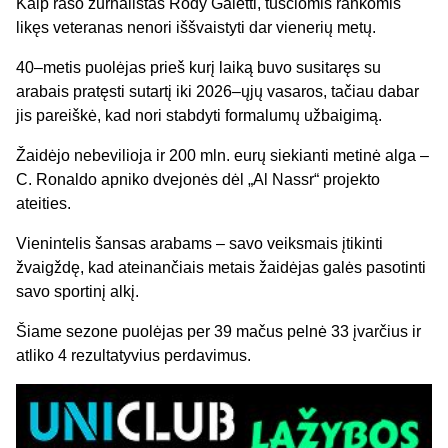
Kaip rašo žurnalistas Rody Galetti, tuščiomis rankomis
likęs veteranas nenori iššvaistyti dar vienerių metų.
40–metis puolėjas prieš kurį laiką buvo susitaręs su
arabais pratęsti sutartį iki 2026–ųjų vasaros, tačiau dabar
jis pareiškė, kad nori stabdyti formalumų užbaigimą.
Žaidėjo nebevilioja ir 200 mln. eurų siekianti metinė alga –
C. Ronaldo apniko dvejonės dėl „Al Nassr“ projekto
ateities.
Vienintelis šansas arabams – savo veiksmais įtikinti
žvaigždę, kad ateinančiais metais žaidėjas galės pasotinti
savo sportinį alkį.
Šiame sezone puolėjas per 39 mačus pelnė 33 įvarčius ir
atliko 4 rezultatyvius perdavimus.