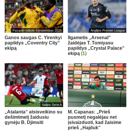
Pasaulio futbolo čempionatas 2026
Anglijos Premier League
Ganos saugas C. Yirenkyi
Ilgametis „Arsenal“
papildys „Coventry City“
žaidėjas T. Tomiyasu
ekipą
papildys „Crystal Palace“
ekipą
(1)
Italijos Serie A
„Atalanta“ atsisveikino su
M. Capanas: „Prieš
dešimtmetį žaidusiu
pusmetį negalėjau net
gynėju B. Djimsiti
įsivaizduoti, kad žaisime
prieš „Hajduk“