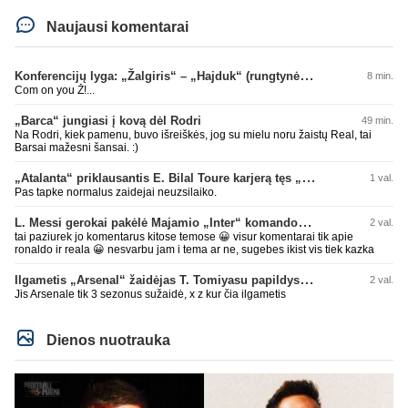
Naujausi komentarai
Konferencijų lyga: „Žalgiris“ – „Hajduk“ (rungtynės tiesiogiai)
8 min.
Com on you Ž!...
„Barca“ jungiasi į kovą dėl Rodri
49 min.
Na Rodri, kiek pamenu, buvo išreiškės, jog su mielu noru žaistų Real, tai
Barsai mažesni šansai. :)
„Atalanta“ priklausantis E. Bilal Toure karjerą tęs „Parma“ gretose
1 val.
Pas tapke normalus zaidejai neuzsilaiko.
L. Messi gerokai pakėlė Majamio „Inter“ komandos vertę
2 val.
tai paziurek jo komentarus kitose temose 😀 visur komentarai tik apie
ronaldo ir reala 😀 nesvarbu jam i tema ar ne, sugebes ikist vis tiek kazka
Ilgametis „Arsenal“ žaidėjas T. Tomiyasu papildys „Crystal Palace“ ekipą
2 val.
Jis Arsenale tik 3 sezonus sužaidė, x z kur čia ilgametis
Dienos nuotrauka