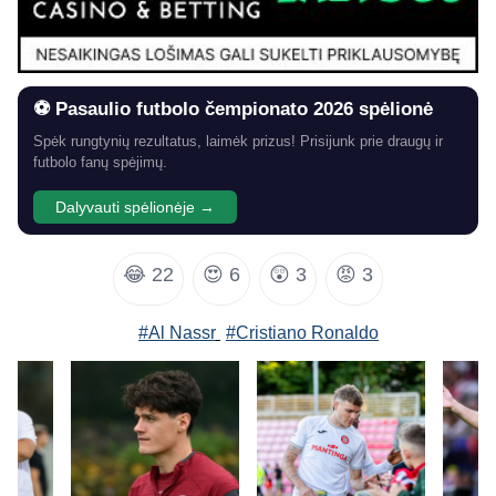
⚽ Pasaulio futbolo čempionato 2026 spėlionė
Spėk rungtynių rezultatus, laimėk prizus! Prisijunk prie draugų ir
futbolo fanų spėjimų.
Dalyvauti spėlionėje →
😂
22
😍
6
😲
3
😡
3
#Al Nassr
#Cristiano Ronaldo