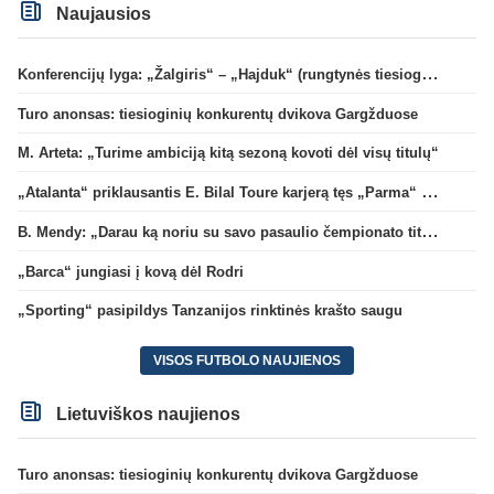
Naujausios
Konferencijų lyga: „Žalgiris“ – „Hajduk“ (rungtynės tiesiogiai)
Turo anonsas: tiesioginių konkurentų dvikova Gargžduose
M. Arteta: „Turime ambiciją kitą sezoną kovoti dėl visų titulų“
„Atalanta“ priklausantis E. Bilal Toure karjerą tęs „Parma“ gretose
B. Mendy: „Darau ką noriu su savo pasaulio čempionato titulu“
„Barca“ jungiasi į kovą dėl Rodri
„Sporting“ pasipildys Tanzanijos rinktinės krašto saugu
VISOS FUTBOLO NAUJIENOS
Lietuviškos naujienos
Turo anonsas: tiesioginių konkurentų dvikova Gargžduose