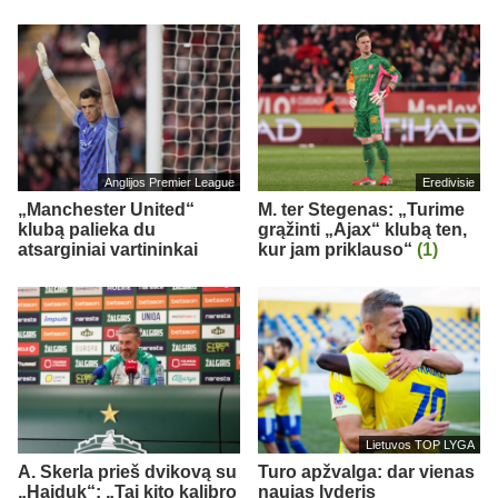
Anglijos Premier League
Eredivisie
„Manchester United“
M. ter Stegenas: „Turime
klubą palieka du
grąžinti „Ajax“ klubą ten,
atsarginiai vartininkai
kur jam priklauso“
(1)
Lietuvos TOP LYGA
A. Skerla prieš dvikovą su
Turo apžvalga: dar vienas
„Hajduk“: „Tai kito kalibro
naujas lyderis