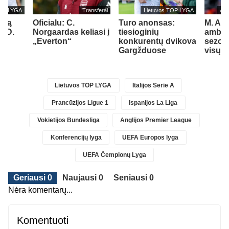
TOP LYGA
Transferai
Lietuvos TOP LYGA
Ang
oną
Oficialu: C.
Turo anonsas:
M. Art
s D.
Norgaardas keliasi į
tiesioginių
ambici
2)
„Everton“
konkurentų dvikova
sezoną
Gargžduose
visų ti
Lietuvos TOP LYGA
Italijos Serie A
Prancūzijos Ligue 1
Ispanijos La Liga
Vokietijos Bundesliga
Anglijos Premier League
Konferencijų lyga
UEFA Europos lyga
UEFA Čempionų Lyga
Geriausi 0
Naujausi 0
Seniausi 0
Nėra komentarų...
Komentuoti