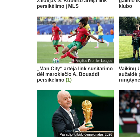
žaidėjas S. Roberto artėja link
galimo i
persikėlimo į MLS
klubo
Anglijos Premier League
„Man City“ artėja link susitarimo
Vaikinų U
dėl marokiečio A. Bouaddi
sužaidė 
persikėlimo
(1)
rungtyn
Pasaulio futbolo čempionatas 2026