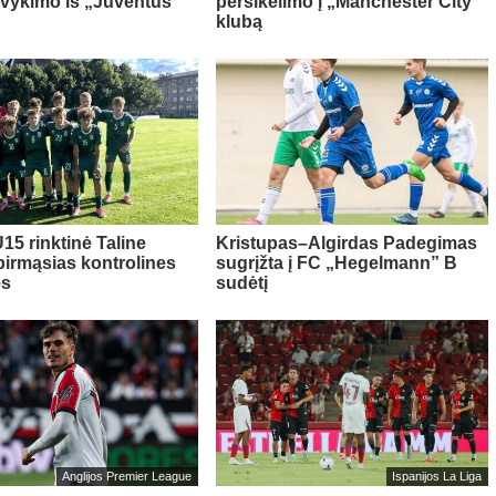
švykimo iš „Juventus“
persikėlimo į „Manchester City“
klubą
15 rinktinė Taline
Kristupas–Algirdas Padegimas
pirmąsias kontrolines
sugrįžta į FC „Hegelmann” B
es
sudėtį
Anglijos Premier League
Ispanijos La Liga