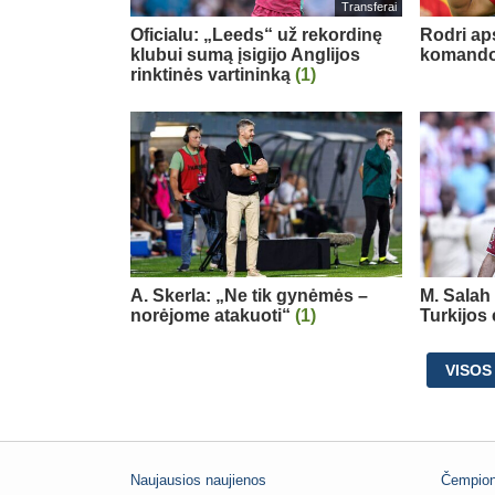
Transferai
Oficialu: „Leeds“ už rekordinę
Rodri ap
klubui sumą įsigijo Anglijos
komand
rinktinės vartininką
(1)
A. Skerla: „Ne tik gynėmės –
M. Salah 
norėjome atakuoti“
(1)
Turkijos
VISOS
Naujausios naujienos
Čempion