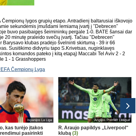
Čempionų lygos grupių etapo. Antradienį baltarusiai iškovojo
 namie sekundėmis įmušdami lemiamą įvartį į "Debrecen"
joje buvo pasibaigęs šeimininkų pergale 1-0. BATE šansai dar
je 20 minutę praleido svečių įvartį. Tačiau "Debrecen"
 Barysavo klubas pradėjo švelninti skirtumą - 39 ir 66
s. Susitikimo didvyriu tapo S.Krivetsas, nuginklavęs
kintos komandos pateko į kitą etapą) Maccabi Tel Aviv 2 - 2
lle 1 - 1 Grasshoppers
EFA Čempionų Lyga
Ispanijos La Liga
Anglijos Premier League
o, kas turėjo įtakos
R. Araujo papildys „Liverpool“
rendimui pasirinkti
klubą
(3)