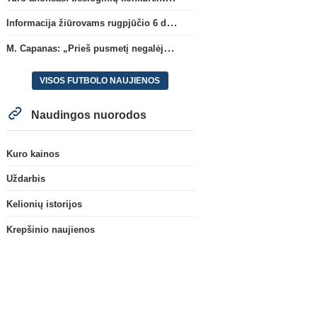
Informacija žiūrovams rugpjūčio 6 d. UEFA rungtynėms
M. Capanas: „Prieš pusmetį negalėjau net įsivaizduoti, kad žaisime prieš „Hajduk“
VISOS FUTBOLO NAUJIENOS
Naudingos nuorodos
Kuro kainos
Uždarbis
Kelionių istorijos
Krepšinio naujienos