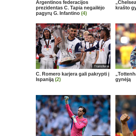
Argentinos federacijos
„Chelsea
prezidentas C. Tapia negailėjo
krašto g
pagyrų G. Infantino
(4)
Transferai
C. Romero karjera gali pakrypti į
„Tottenh
Ispaniją
(2)
gynėją