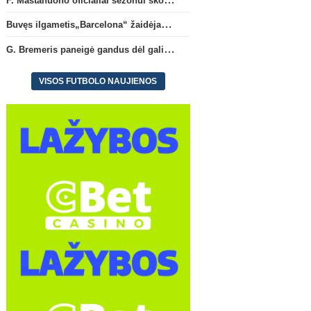
Buvęs ilgametis„Barcelona“ žaidėjas S. Roberto artėja link persikėlimo į MLS
G. Bremeris paneigė gandus dėl galimo išvykimo iš „Juventus“ klubo
VISOS FUTBOLO NAUJIENOS