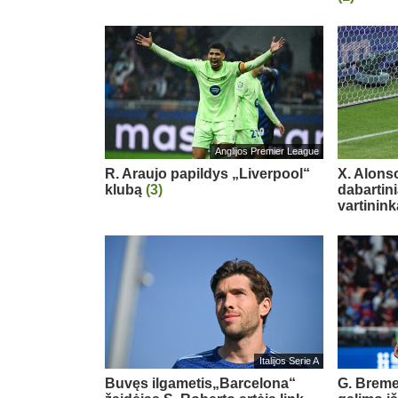
Anglijos Premier League
R. Araujo papildys „Liverpool“
X. Alons
klubą
(3)
dabartin
vartinink
Italijos Serie A
Buvęs ilgametis„Barcelona“
G. Breme