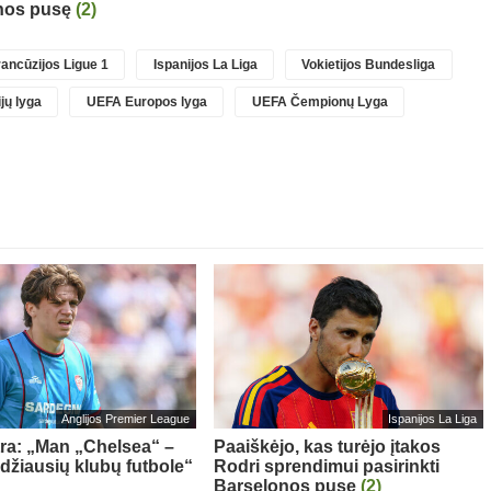
nos pusę
(2)
ancūzijos Ligue 1
Ispanijos La Liga
Vokietijos Bundesliga
jų lyga
UEFA Europos lyga
UEFA Čempionų Lyga
Anglijos Premier League
Ispanijos La Liga
tra: „Man „Chelsea“ –
Paaiškėjo, kas turėjo įtakos
idžiausių klubų futbole“
Rodri sprendimui pasirinkti
Barselonos pusę
(2)