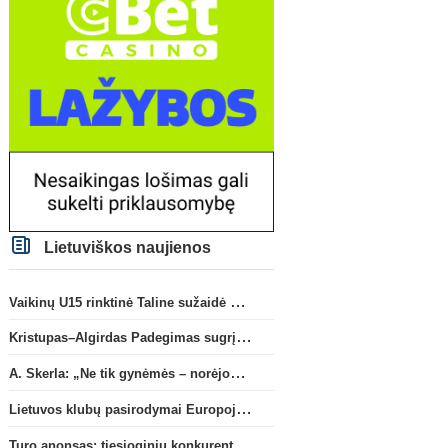
Lietuviškos naujienos
Vaikinų U15 rinktinė Taline sužaidė pirmąsias kontrolines rungtynes
Kristupas–Algirdas Padegimas sugrįžta į FC „Hegelmann” B sudėtį
A. Skerla: „Ne tik gynėmės – norėjome atakuoti“
Lietuvos klubų pasirodymai Europoje: patirti pralaimėjimai Kroatijos atstovams
Turo anonsas: tiesioginių konkurentų dvikova Gargžduose