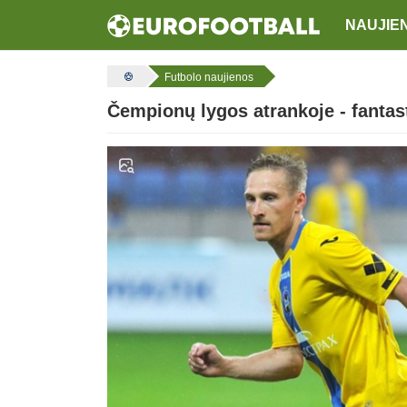
NAUJIE
Futbolo naujienos
Čempionų lygos atrankoje - fanta