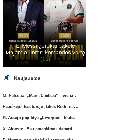
„Juventus“ klubo
L. Messi gerokai pakėlė
Majamio „Inter“ komandos vertę
(10)
Naujausios
M. Palestra: „Man „Chelsea“ – vienas didžiausių klubų futbole“
Paaiškėjo, kas turėjo įtakos Rodri sprendimui pasirinkti Barselonos pusę
R. Araujo papildys „Liverpool“ klubą
X. Alonso: „Esu patenkintas dabartiniais „Chelsea“ ekipos vartininkais“
F. Mastanuono oficialiai sezonui skolinamas „Fiorentina“ ekipai