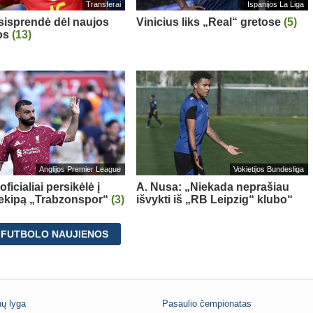
Transferai
Ispanijos La Liga
sisprendė dėl naujos
Vinicius liks „Real“ gretose
(5)
os
(13)
Anglijos Premier League
Vokietijos Bundesliga
oficialiai persikėlė į
A. Nusa: „Niekada neprašiau
 ekipą „Trabzonspor“
(3)
išvykti iš „RB Leipzig“ klubo“
 FUTBOLO NAUJIENOS
ų lyga
Pasaulio čempionatas