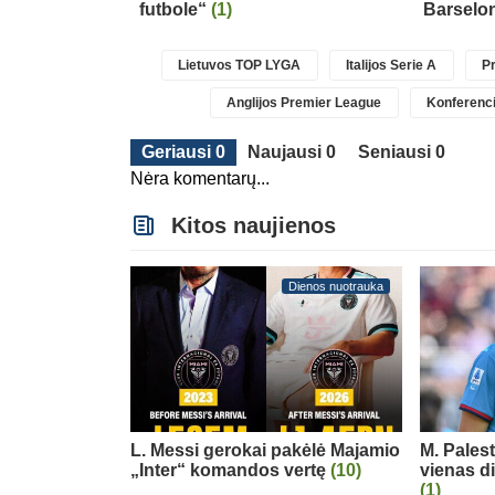
futbole“
(1)
Barselo
Lietuvos TOP LYGA
Italijos Serie A
Pr
Anglijos Premier League
Konferenci
Geriausi 0
Naujausi 0
Seniausi 0
Nėra komentarų...
Kitos naujienos
Dienos nuotrauka
L. Messi gerokai pakėlė Majamio
M. Pales
„Inter“ komandos vertę
(10)
vienas d
(1)