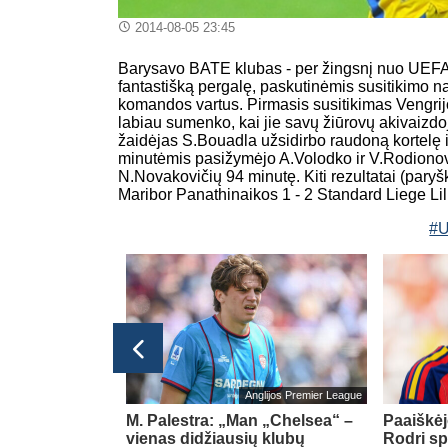
2014-08-05 23:45
Barysavo BATE klubas - per žingsnį nuo UEFA 
fantastišką pergalę, paskutinėmis susitikimo
komandos vartus. Pirmasis susitikimas Vengri
labiau sumenko, kai jie savų žiūrovų akivaizdo
žaidėjas S.Bouadla užsidirbo raudoną kortelę ir
minutėmis pasižymėjo A.Volodko ir V.Rodionova
N.Novakovičių 94 minutę. Kiti rezultatai (paryš
Maribor Panathinaikos 1 - 2 Standard Liege Li
#U
Anglijos Premier League
inė Taline
M. Palestra: „Man „Chelsea“ –
Paaiškėj
s kontrolines
vienas didžiausių klubų
Rodri sp