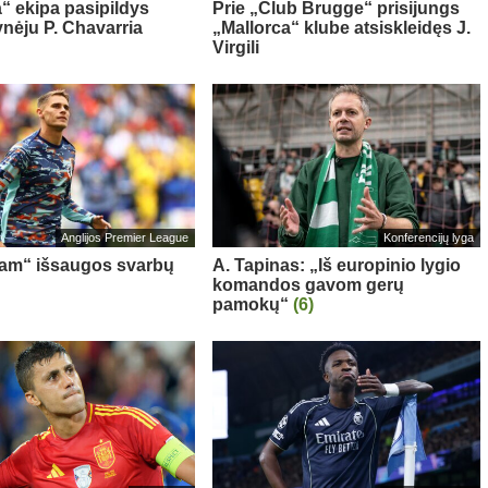
“ ekipa pasipildys
Prie „Club Brugge“ prisijungs
ynėju P. Chavarria
„Mallorca“ klube atsiskleidęs J.
Virgili
Anglijos Premier League
Konferencijų lyga
am“ išsaugos svarbų
A. Tapinas: „Iš europinio lygio
komandos gavom gerų
pamokų“
(6)