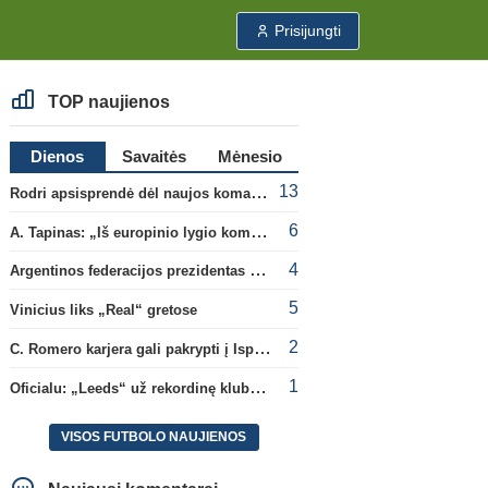
Prisijungti
TOP naujienos
Dienos
Savaitės
Mėnesio
13
Rodri apsisprendė dėl naujos komandos
6
A. Tapinas: „Iš europinio lygio komandos gavom gerų pamokų“
4
Argentinos federacijos prezidentas C. Tapia negailėjo pagyrų G. Infantino
5
Vinicius liks „Real“ gretose
2
C. Romero karjera gali pakrypti į Ispaniją
1
Oficialu: „Leeds“ už rekordinę klubui sumą įsigijo Anglijos rinktinės vartininką
VISOS FUTBOLO NAUJIENOS