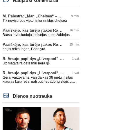
Naujausi komentarai
M. Palestra: „Man „Chelsea“ – vienas didžiausių klubų futbole“
9 min.
Tik nevisprotis vietoj inter rinktus chelsea
Paaiškėjo, kas turėjo įtakos Rodri sprendimui pasirinkti Barselonos pusę
16 min.
Barsa investuotoja į teisėjus, o ne žaidėjus.
Paaiškėjo, kas turėjo įtakos Rodri sprendimui pasirinkti Barselonos pusę
25 min.
nh jis reikalingas, Pedri yra
R. Araujo papildys „Liverpool“ klubą
1 val.
Uz magvaira getesniu nera 🤣
R. Araujo papildys „Liverpool“ klubą
1 val.
Gerai varzovams, van daikas 38 metu ir sitas
kiauras kaip retis, gali but nepadoriu skaiciu
isvysim 🤣🤣
Dienos nuotrauka
Italijos Serie A
Itali
F. Mastanuono oficialiai sezonui
G. Bremeris paneigė ga
skolinamas „Fiorentina“ ekipai
dėl galimo išvykimo iš