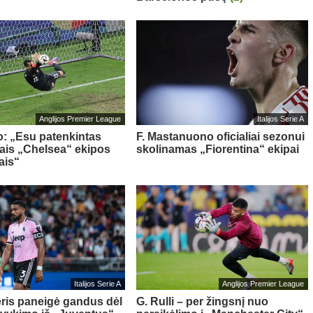
Anglijos Premier League
Italijos Serie A
o: „Esu patenkintas
F. Mastanuono oficialiai sezonui
iais „Chelsea“ ekipos
skolinamas „Fiorentina“ ekipai
ais“
Italijos Serie A
Anglijos Premier League
ris paneigė gandus dėl
G. Rulli – per žingsnį nuo