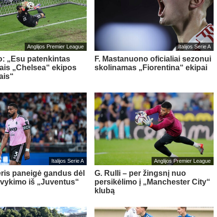
Anglijos Premier League
Italijos Serie A
o: „Esu patenkintas
F. Mastanuono oficialiai sezonui
iais „Chelsea“ ekipos
skolinamas „Fiorentina“ ekipai
ais“
Italijos Serie A
Anglijos Premier League
ris paneigė gandus dėl
G. Rulli – per žingsnį nuo
švykimo iš „Juventus“
persikėlimo į „Manchester City“
klubą