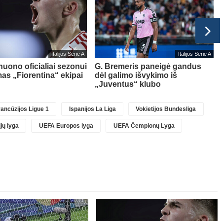
Italijos Serie A
Italijos Serie A
nuono oficialiai sezonui
G. Bremeris paneigė gandus
as „Fiorentina“ ekipai
dėl galimo išvykimo iš
„Juventus“ klubo
ancūzijos Ligue 1
Ispanijos La Liga
Vokietijos Bundesliga
jų lyga
UEFA Europos lyga
UEFA Čempionų Lyga