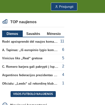
Prisijungti
TOP naujienos
Dienos
Savaitės
Mėnesio
11
Rodri apsisprendė dėl naujos komandos
6
A. Tapinas: „Iš europinio lygio komandos gavom gerų pamokų“
5
Vinicius liks „Real“ gretose
2
C. Romero karjera gali pakrypti į Ispaniją
4
Argentinos federacijos prezidentas C. Tapia negailėjo pagyrų G. Infantino
1
Oficialu: „Leeds“ už rekordinę klubui sumą įsigijo Anglijos rinktinės vartininką
VISOS FUTBOLO NAUJIENOS