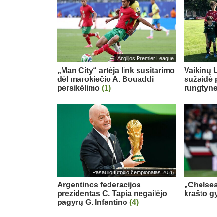
Anglijos Premier League
„Man City“ artėja link susitarimo
Vaikinų U
dėl marokiečio A. Bouaddi
sužaidė 
persikėlimo
(1)
rungtyn
Pasaulio futbolo čempionatas 2026
Argentinos federacijos
„Chelsea
prezidentas C. Tapia negailėjo
krašto g
pagyrų G. Infantino
(4)