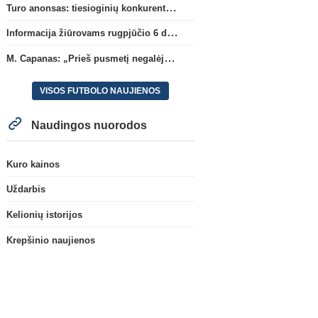
Turo anonsas: tiesioginių konkurentų dvikova Gargžduose
Informacija žiūrovams rugpjūčio 6 d. UEFA rungtynėms
M. Capanas: „Prieš pusmetį negalėjau net įsivaizduoti, kad žaisime prieš „Hajduk“
VISOS FUTBOLO NAUJIENOS
Naudingos nuorodos
Kuro kainos
Uždarbis
Kelionių istorijos
Krepšinio naujienos