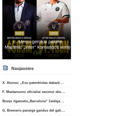
Anglijos Premier League
Anglijos Premi
G. Rulli – per žingsnį nuo
„Man City“ artėja link
persikėlimo į „Manchester City“
susitarimo dėl marokieči
L. Messi gerokai pakėlė
klubą
Bouaddi persikėlimo
(1)
Majamio „Inter“ komandos vertę
(10)
Naujausios
X. Alonso: „Esu patenkintas dabartiniais „Chelsea“ ekipos vartininkais“
F. Mastanuono oficialiai sezonui skolinamas „Fiorentina“ ekipai
Buvęs ilgametis„Barcelona“ žaidėjas S. Roberto artėja link persikėlimo į MLS
G. Bremeris paneigė gandus dėl galimo išvykimo iš „Juventus“ klubo