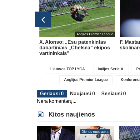
glijos Premier League
Anglijos Premier League
pasipildys
X. Alonso: „Esu patenkintas
F. Masta
Chavarria
dabartiniais „Chelsea“ ekipos
skolinam
vartininkais“
Lietuvos TOP LYGA
Italijos Serie A
Pr
Anglijos Premier League
Konferenci
Geriausi 0
Naujausi 0
Seniausi 0
Nėra komentarų...
Kitos naujienos
Dienos nuotrauka