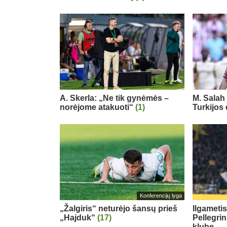
A. Skerla: „Ne tik gynėmės –
M. Salah 
norėjome atakuoti“
(1)
Turkijos
Konferencijų lyga
„Žalgiris“ neturėjo šansų prieš
Ilgameti
„Hajduk“
(17)
Pellegri
klube