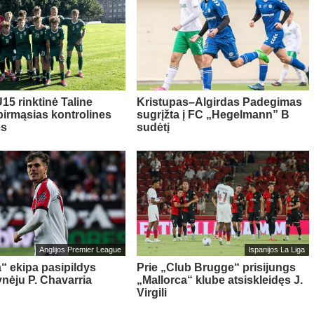
15 rinktinė Taline
Kristupas–Algirdas Padegimas
pirmąsias kontrolines
sugrįžta į FC „Hegelmann” B
es
sudėtį
Anglijos Premier League
Ispanijos La Liga
“ ekipa pasipildys
Prie „Club Brugge“ prisijungs
ynėju P. Chavarria
„Mallorca“ klube atsiskleidęs J.
Virgili