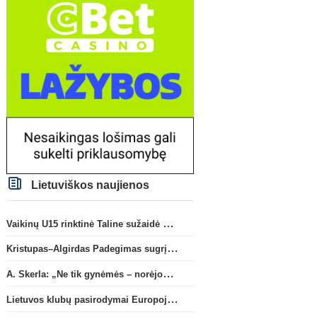
Lietuviškos naujienos
Vaikinų U15 rinktinė Taline sužaidė pirmąsias kontrolines rungtynes
Kristupas–Algirdas Padegimas sugrįžta į FC „Hegelmann” B sudėtį
A. Skerla: „Ne tik gynėmės – norėjome atakuoti“
Lietuvos klubų pasirodymai Europoje: patirti pralaimėjimai Kroatijos atstovams