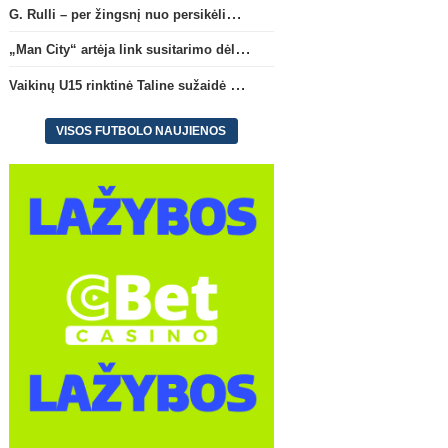
G. Rulli – per žingsnį nuo persikėlimo į „Manchester City“ klubą
„Man City“ artėja link susitarimo dėl marokiečio A. Bouaddi persikėlimo
Vaikinų U15 rinktinė Taline sužaidė pirmąsias kontrolines rungtynes
VISOS FUTBOLO NAUJIENOS