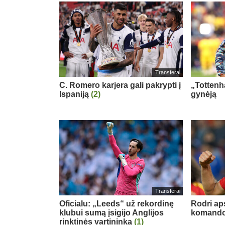
Transferai
C. Romero karjera gali pakrypti į
„Tottenh
Ispaniją
(2)
gynėją
Transferai
Oficialu: „Leeds“ už rekordinę
Rodri ap
klubui sumą įsigijo Anglijos
komand
rinktinės vartininką
(1)