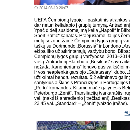
2014-08-19 20:07
UEFA Čempionų lygoje – paskutinis atrankos va
dar neturi kelialapio į grupių turnyrą. Antradien
Ypač didelį susidomėjimą kelia „Napoli“ ir Bilba
Sport Baltic“ kanalas. Praėjusiame Italijos 
metų sezone žaidė Čempionų lygos grupių varž
taškų su Dortmundo „Borussia“ ir Londono „Arse
ekipa liko už atkrintamųjų varžybų borto. Bil
Čempionų lygos grupių varžybose. 2013–2014
vietą. Antradienį Stambulo „Besiktas“ savo aikš
nežada „kanonieriams“ lengvo pasivaikščiojimo.
ir vos neaplenkė garsiojo „Galatasary“ klubo. 
užtikrintai bendru rezultatu 5:2 eliminavo gal
santykius aiškinsis Prancūzijos ir Portugalijos
„Porto“ komandos. Kitame mače galynėsis Belgi
Peterburgo „Zenit“. Transliacijų tvarkaraštis: rug
val. (naktį iš antradienio į trečiadienį) „Besiktas
23.45 val. „Standard“ – „Zenit“ (vaizdo įrašas).
#U