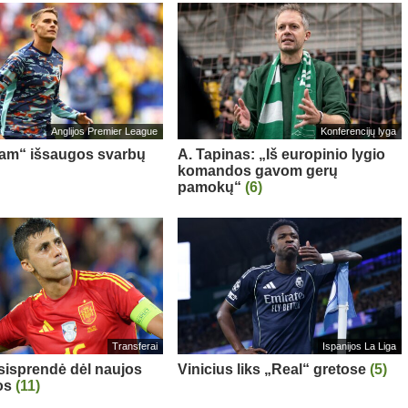
Anglijos Premier League
Konferencijų lyga
am“ išsaugos svarbų
A. Tapinas: „Iš europinio lygio
komandos gavom gerų
pamokų“
(6)
Transferai
Ispanijos La Liga
sisprendė dėl naujos
Vinicius liks „Real“ gretose
(5)
os
(11)