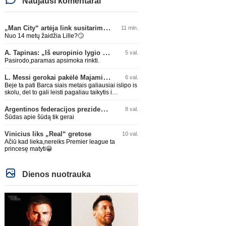
Naujausi komentarai
„Man City“ artėja link susitarimo dėl marokiečio A. Bouaddi persikėlimo
11 min.
Nuo 14 metų žaidžia Lille?🙄
A. Tapinas: „Iš europinio lygio komandos gavom gerų pamokų“
5 val.
Pasirodo,paramas apsimoka rinkti.
L. Messi gerokai pakėlė Majamio „Inter“ komandos vertę
6 val.
Beje ta pati Barca siais metais galiausiai islipo is
skolu, del to gali leisti pagaliau taikytis i
komandos pildyma ka ir daro su Adeyemi, Rodri,
visa Julian Alvarez saga.
Argentinos federacijos prezidentas C. Tapia negailėjo pagyrų G. Infantino
8 val.
Šūdas apie šūdą tik gerai
Vinicius liks „Real“ gretose
10 val.
Ačiū kad lieka,nereiks Premier league ta
princesę matyti😀
Dienos nuotrauka