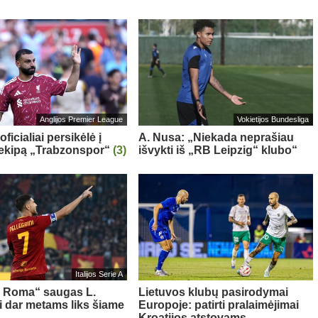
Anglijos Premier League
Vokietijos Bundesliga
oficialiai persikėlė į
A. Nusa: „Niekada neprašiau
 ekipą „Trabzonspor“
(3)
išvykti iš „RB Leipzig“ klubo“
Italijos Serie A
s Roma“ saugas L.
Lietuvos klubų pasirodymai
ni dar metams liks šiame
Europoje: patirti pralaimėjimai
Kroatijos atstovams