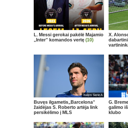
L. Messi gerokai pakėlė Majamio
X. Alons
„Inter“ komandos vertę
(10)
dabartin
vartinink
Italijos Serie A
Buvęs ilgametis„Barcelona“
G. Breme
žaidėjas S. Roberto artėja link
galimo i
persikėlimo į MLS
klubo