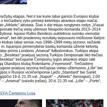
ržybų etapas. Net ir kai kurie labai garsūs Europos klubai
į ir trečiadienį vyks pirmieji ketvirtojo atrankos etapo mačai.
o „Athletic“ akistata. Šias ir dar trejas rungtynes rodys „Viasat
čempionate trečią vietą užėmusi Neapolio komanda 2013–2014
ybose. Ispano Rafos Benitezo auklėtiniai surinko vienodai
nal“, bet dėl prastesnių rezultatų tarpusavio mūšiuose Italijos
bao klubas labai seniai, nuo 1998–1999 metų sezono, nežaidė
 m. Ispanijos pirmenybėse baskų komanda užėmė ketvirtą
tėje priims Londono „Arsenal“ futbolininkus. Turkijos ekipa
 „Besiktas“ praėjusį sezoną Turkijos čempionate liko trečias
„Besiktas“ trečiajame Čempionų lygos atrankos etapo rate
ingą Olandijos klubą Roterdamo „Feyenoord“. Trečiadienį
 lygose praėjusį sezoną trečiąsias vietas užėmusios „Lille“ bei
jos ir Rusijos vicečempionai Lježo „Standard“ bei Sankt
pjūčio 19 d. 21.35 val. „Napoli“ – „Athletic“ (tiesiogiai), 2.00
“ – „Arsenal“ (vaizdo įrašas), 20 d. 21.35 val. „Lille“ – „Porto“,
EFA Čempionų Lyga