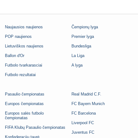
Naujausios naujienos
Čempionų lyga
POP naujienos
Premier lyga
Lietuviškos naujienos
Bundesliga
Ballon d'Or
La Liga
Futbolo tvarkarasciai
A lyga
Futbolo rezultatai
Pasaulio čempionatas
Real Madrid C.F.
Europos čempionatas
FC Bayern Munich
Europos salės futbolo
FC Barcelona
čempionatas
Liverpool FC
FIFA Klubų Pasaulio čempionatas
Juventus FC
Konfederacijų taurė