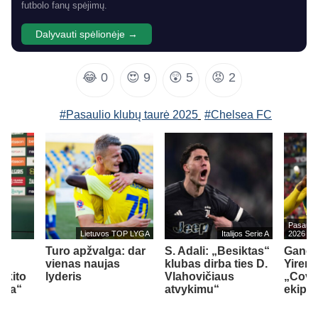
futbolo fanų spėjimų.
Dalyvauti spėlionėje →
😂
0
😍
9
😲
5
😡
2
#Pasaulio klubų taurė 2025
#Chelsea FC
Pasaulio
Lietuvos TOP LYGA
Italijos Serie A
2026
š
Turo apžvalga: dar
S. Adali: „Besiktas“
Ganos
vienas naujas
klubas dirba ties D.
Yirenk
 kito
lyderis
Vlahovičiaus
„Coven
nda“
atvykimu“
ekipą