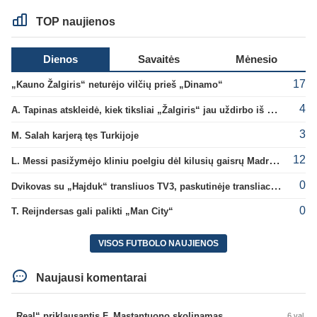
TOP naujienos
Dienos
Savaitės
Mėnesio
17
„Kauno Žalgiris“ neturėjo vilčių prieš „Dinamo“
4
A. Tapinas atskleidė, kiek tiksliai „Žalgiris“ jau uždirbo iš UEFA premijų
3
M. Salah karjerą tęs Turkijoje
12
L. Messi pasižymėjo kliniu poelgiu dėl kilusių gaisrų Madride
0
Dvikovas su „Hajduk“ transliuos TV3, paskutinėje transliacijoje – nauji rekordai
0
T. Reijndersas gali palikti „Man City“
VISOS FUTBOLO NAUJIENOS
Naujausi komentarai
„Real“ priklausantis F. Mastantuono skolinamas „Fiorentina“ ekipai
6 val.