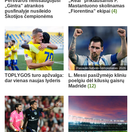
Persvaros neišsaugojusi
„Real“ priklausantis F.
„Gintra“ atrankos
Mastantuono skolinamas
pusfinalyje nusileido
„Fiorentina“ ekipai
(4)
Škotijos čempionėms
Pasaulio futbolo čempionatas 2026
TOPLYGOS turo apžvalga:
L. Messi pasižymėjo kliniu
dar vienas naujas lyderis
poelgiu dėl kilusių gaisrų
Madride
(12)