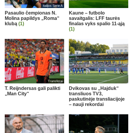
Italijos Serie A
Pasaulio čempionas N.
Kaune – futbolo
Molina papildys „Roma“
savaitgalis: LFF taurės
klubą
(1)
finalas vyks spalio 11-ąją
(1)
Transferai
T. Reijndersas gali palikti
Dvikovas su „Hajduk“
„Man City“
transliuos TV3,
paskutinėje transliacijoje
– nauji rekordai