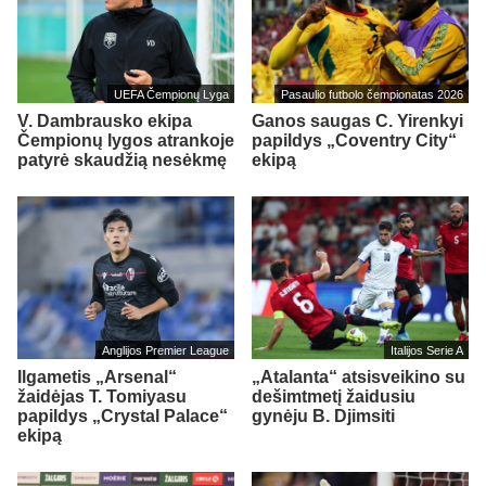
UEFA Čempionų Lyga
Pasaulio futbolo čempionatas 2026
V. Dambrausko ekipa
Ganos saugas C. Yirenkyi
Čempionų lygos atrankoje
papildys „Coventry City“
patyrė skaudžią nesėkmę
ekipą
Anglijos Premier League
Italijos Serie A
Ilgametis „Arsenal“
„Atalanta“ atsisveikino su
žaidėjas T. Tomiyasu
dešimtmetį žaidusiu
papildys „Crystal Palace“
gynėju B. Djimsiti
ekipą