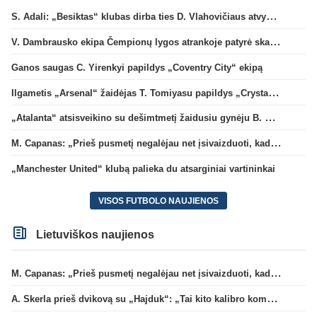
S. Adali: „Besiktas“ klubas dirba ties D. Vlahovičiaus atvykimu“
V. Dambrausko ekipa Čempionų lygos atrankoje patyrė skaudžią nesėkmę
Ganos saugas C. Yirenkyi papildys „Coventry City“ ekipą
Ilgametis „Arsenal“ žaidėjas T. Tomiyasu papildys „Crystal Palace“ ekipą
„Atalanta“ atsisveikino su dešimtmetį žaidusiu gynėju B. Djimsiti
M. Capanas: „Prieš pusmetį negalėjau net įsivaizduoti, kad žaisime prieš „Hajduk“
„Manchester United“ klubą palieka du atsarginiai vartininkai
VISOS FUTBOLO NAUJIENOS
Lietuviškos naujienos
M. Capanas: „Prieš pusmetį negalėjau net įsivaizduoti, kad žaisime prieš „Hajduk“
A. Skerla prieš dvikovą su „Hajduk“: „Tai kito kalibro komanda“