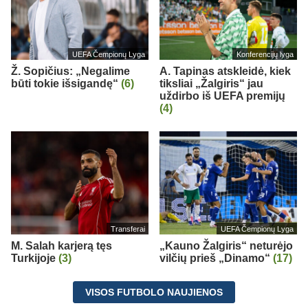
UEFA Čempionų Lyga
Konferencijų lyga
Ž. Sopičius: „Negalime
A. Tapinas atskleidė, kiek
būti tokie išsigandę“
(6)
tiksliai „Žalgiris“ jau
uždirbo iš UEFA premijų
(4)
Transferai
UEFA Čempionų Lyga
M. Salah karjerą tęs
„Kauno Žalgiris“ neturėjo
Turkijoje
(3)
vilčių prieš „Dinamo“
(17)
VISOS FUTBOLO NAUJIENOS