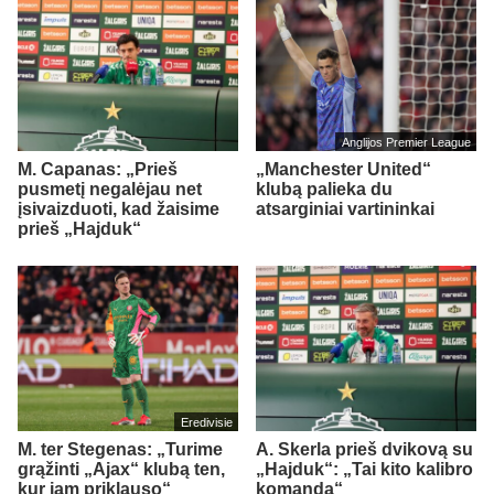
Anglijos Premier League
M. Capanas: „Prieš
„Manchester United“
pusmetį negalėjau net
klubą palieka du
įsivaizduoti, kad žaisime
atsarginiai vartininkai
prieš „Hajduk“
Eredivisie
M. ter Stegenas: „Turime
A. Skerla prieš dvikovą su
grąžinti „Ajax“ klubą ten,
„Hajduk“: „Tai kito kalibro
kur jam priklauso“
komanda“