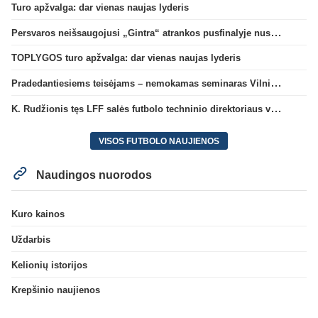
Turo apžvalga: dar vienas naujas lyderis
Persvaros neišsaugojusi „Gintra“ atrankos pusfinalyje nusileido Škotijos čempionėms
TOPLYGOS turo apžvalga: dar vienas naujas lyderis
Pradedantiesiems teisėjams – nemokamas seminaras Vilniuje šį penktadienį
K. Rudžionis tęs LFF salės futbolo techninio direktoriaus veiklą
VISOS FUTBOLO NAUJIENOS
Naudingos nuorodos
Kuro kainos
Uždarbis
Kelionių istorijos
Krepšinio naujienos