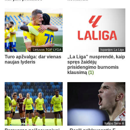
Lietuvos TOP LYGA
Ispanijos La Liga
Turo apžvalga: dar vienas
„La Liga“ nusprendė, kaip
naujas lyderis
spręs žaidėjų
prisidengimo burnomis
klausimą
(1)
Italijos Serie A