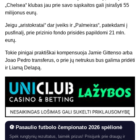
„Chelsea“ klubas jau prie savo sąskaitos gali įsirašyti 55
milijonus eurų.
Jeigu „aristokratai“ dar įveiks ir „Palmeiras“, patekdami į
pusfinalį, prie prizinio fondo prisidės papildomi 21 mln.
eurų.
Tokie pinigai praktiškai kompensuoja Jamie Gittenso arba
Joao Pedro transferus, o prie jų netrukus bus galima pridėti
ir Liamą Delapą.
⚽ Pasaulio futbolo čempionato 2026 spėlionė
Spėk rungtynių rezultatus, laimėk prizus! Prisijunk prie draugų ir