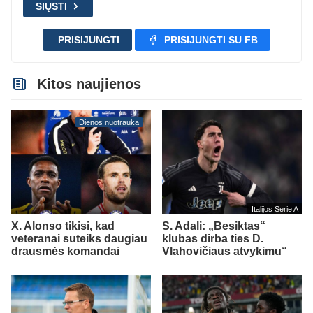
SIŲSTI
PRISIJUNGTI
PRISIJUNGTI SU FB
Kitos naujienos
Dienos nuotrauka
Italijos Serie A
X. Alonso tikisi, kad
S. Adali: „Besiktas“
veteranai suteiks daugiau
klubas dirba ties D.
drausmės komandai
Vlahovičiaus atvykimu“