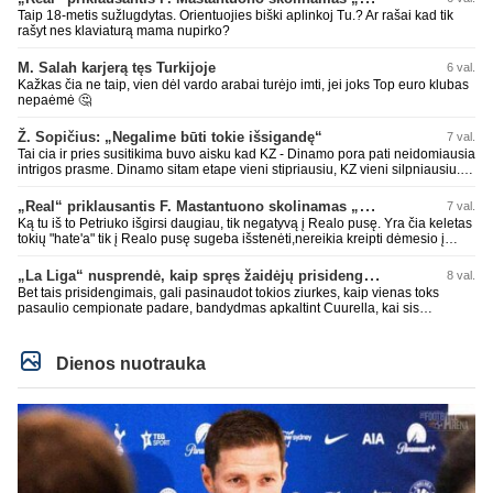
Taip 18-metis sužlugdytas. Orientuojies biški aplinkoj Tu.? Ar rašai kad tik
rašyt nes klaviaturą mama nupirko?
M. Salah karjerą tęs Turkijoje
6 val.
Kažkas čia ne taip, vien dėl vardo arabai turėjo imti, jei joks Top euro klubas
nepaėmė 🤔
Ž. Sopičius: „Negalime būti tokie išsigandę“
7 val.
Tai cia ir pries susitikima buvo aisku kad KZ - Dinamo pora pati neidomiausia
intrigos prasme. Dinamo sitam etape vieni stipriausiu, KZ vieni silpniausiu.
Taip kad nieko cia netiketo. Tik aisku nereikejo zaist kaip i kelnes prisikus
„Real“ priklausantis F. Mastantuono skolinamas „Fiorentina“ ekipai
7 val.
Ką tu iš to Petriuko išgirsi daugiau, tik negatyvą į Realo pusę. Yra čia keletas
tokių "hate'a" tik į Realo pusę sugeba išstenėti,nereikia kreipti dėmesio į
tokių veikeju PMS'sus,o ypač leistis į diskusijas su jais!
„La Liga“ nusprendė, kaip spręs žaidėjų prisidengimo burnomis klausimą
8 val.
Bet tais prisidengimais, gali pasinaudot tokios ziurkes, kaip vienas toks
pasaulio cempionate padare, bandydmas apkaltint Cuurella, kai sis
teparode, kad jo komandos druagui lupa prakirsta.
Dienos nuotrauka