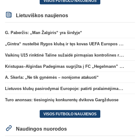
VISOS FUTBOLO NAUJIENOS
Lietuviškos naujienos
G. Paberžis: „Man Žalgiris“ yra širdyje“
„Gintra“ nustelbė Rygos klubą ir tęs kovas UEFA Europos taurės atrankoje
Vaikinų U15 rinktinė Taline sužaidė pirmąsias kontrolines rungtynes
Kristupas–Algirdas Padegimas sugrįžta į FC „Hegelmann” B sudėtį
A. Skerla: „Ne tik gynėmės – norėjome atakuoti“
Lietuvos klubų pasirodymai Europoje: patirti pralaimėjimai Kroatijos atstovams
Turo anonsas: tiesioginių konkurentų dvikova Gargžduose
VISOS FUTBOLO NAUJIENOS
Naudingos nuorodos