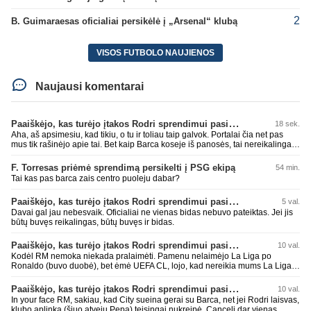
2
B. Guimaraesas oficialiai persikėlė į „Arsenal“ klubą
VISOS FUTBOLO NAUJIENOS
Naujausi komentarai
Paaiškėjo, kas turėjo įtakos Rodri sprendimui pasirinkti Barselonos pusę
18 sek.
Aha, aš apsimesiu, kad tikiu, o tu ir toliau taip galvok. Portalai čia net pas
mus tik rašinėjo apie tai. Bet kaip Barca koseje iš panosės, tai nereikalingas
ir pasiūlymų nebuvo, kas dar, bičiuli, bus? Tokio žaidėjo nežinot, neįdomus,
nieko gero jis ir pan.? Gal tu jau nustok čia vartytis, kažkaip gėda darosi.
F. Torresas priėmė sprendimą persikelti į PSG ekipą
54 min.
Tai kas pas barca zais centro puoleju dabar?
Paaiškėjo, kas turėjo įtakos Rodri sprendimui pasirinkti Barselonos pusę
5 val.
Davai gal jau nebesvaik. Oficialiai ne vienas bidas nebuvo pateiktas. Jei jis
būtų buvęs reikalingas, būtų buvęs ir bidas.
Paaiškėjo, kas turėjo įtakos Rodri sprendimui pasirinkti Barselonos pusę
10 val.
Kodėl RM nemoka niekada pralaimėti. Pamenu nelaimėjo La Liga po
Ronaldo (buvo duobė), bet ėmė UEFA CL, lojo, kad nereikia mums La Liga,
kaip n metų nepasisekė laimėti dar tada Benzema lyg užmetė, kad nori
laimėti La Liga. Dabar vėl gavo nuo Barcos ir Rodri ateina ne pas juos, vėl
Paaiškėjo, kas turėjo įtakos Rodri sprendimui pasirinkti Barselonos pusę
10 val.
nereikia mums jo, senas ir t.t. Gal davai vyriškai priimkit tuos pralaimėjimus
In your face RM, sakiau, kad City sueina gerai su Barca, net jei Rodri laisvas,
be kvailų nereikia, nenorim ir t.t.
klubo aplinka (šiuo atveju Pepa) teisingai nukreipė. Canceli dar vienas