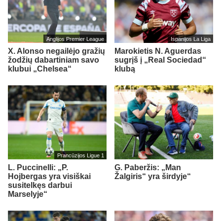
Anglijos Premier League
Ispanijos La Liga
X. Alonso negailėjo gražių
Marokietis N. Aguerdas
žodžių dabartiniam savo
sugrįš į „Real Sociedad“
klubui „Chelsea“
klubą
Prancūzijos Ligue 1
L. Puccinelli: „P.
G. Paberžis: „Man
Hojbergas yra visiškai
Žalgiris“ yra širdyje“
susitelkęs darbui
Marselyje“