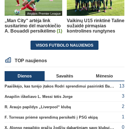
Anglijos Premier League
„Man City“ artėja link
Vaikinų U15 rinktinė Taline
susitarimo dėl marokiečio
sužaidė pirmąsias
A. Bouaddi persikėlimo
(1)
kontrolines rungtynes
VISOS FUTBOLO NAUJIENOS
TOP naujienos
Dienos
Savaitės
Mėnesio
13
Paaiškėjo, kas turėjo įtakos Rodri sprendimui pasirinkti Barselonos pusę
3
Anapilin iškeliavo L. Messi tėtis Jorge
2
R. Araujo papildys „Liverpool“ klubą
1
F. Torresas priėmė sprendimą persikelti į PSG ekipą
0
X. Alonso negailėjo gražių žodžių dabartiniam savo klubui „Chelsea“