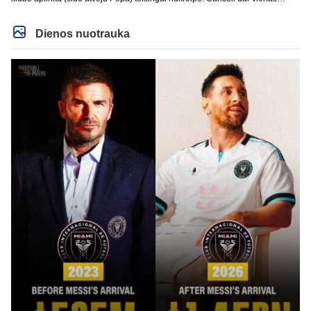
buves Rodri bendraklubis, bus įdomus sezonas. Abu apsipirko neblogai.
Super
Dienos nuotrauka