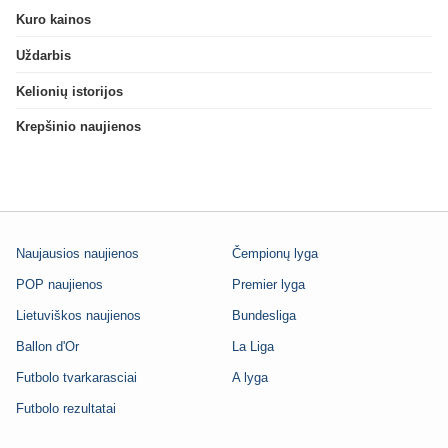
Kuro kainos
Uždarbis
Kelionių istorijos
Krepšinio naujienos
Naujausios naujienos
Čempionų lyga
POP naujienos
Premier lyga
Lietuviškos naujienos
Bundesliga
Ballon d'Or
La Liga
Futbolo tvarkarasciai
A lyga
Futbolo rezultatai