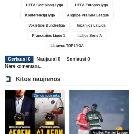
UEFA Čempionų Lyga
UEFA Europos lyga
Konferencijų lyga
Anglijos Premier League
Vokietijos Bundesliga
Ispanijos La Liga
Prancūzijos Ligue 1
Italijos Serie A
Lietuvos TOP LYGA
Geriausi 0
Naujausi 0
Seniausi 0
Nėra komentarų...
Kitos naujienos
Dienos nuotrauka
Anglijos Premier League