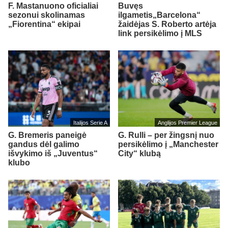
F. Mastanuono oficialiai
Buvęs
sezonui skolinamas
ilgametis„Barcelona“
„Fiorentina“ ekipai
žaidėjas S. Roberto artėja
link persikėlimo į MLS
Italijos Serie A
Anglijos Premier League
G. Bremeris paneigė
G. Rulli – per žingsnį nuo
gandus dėl galimo
persikėlimo į „Manchester
išvykimo iš „Juventus“
City“ klubą
klubo