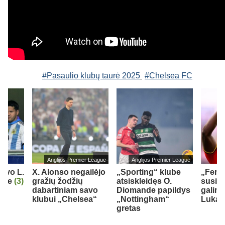
#Pasaulio klubų taurė 2025
#Chelsea FC
Anglijos Premier League
Anglijos Premier League
iavo L.
X. Alonso negailėjo
„Sporting“ klube
„Fene
orge
(3)
gražių žodžių
atsiskleidęs O.
susid
dabartiniam savo
Diomande papildys
galimy
klubui „Chelsea“
„Nottingham“
Lukak
gretas