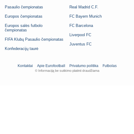
Pasaulio čempionatas
Real Madrid C.F.
Europos čempionatas
FC Bayern Munich
Europos salės futbolo
FC Barcelona
čempionatas
Liverpool FC
FIFA Klubų Pasaulio čempionatas
Juventus FC
Konfederacijų taurė
Kontaktai
Apie Eurofootball
Privatumo politika
Futbolas
© Informaciją be sutikimo platinti draudžiama