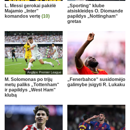
L. Messi gerokai pakėlė
„Sporting“ klube
Majamio „Inter“
atsiskleidęs O. Diomande
komandos vertę
(10)
papildys „Nottingham“
gretas
Anglijos Premier League
M. Solomonas po trijų
„Fenerbahce“ susidomėjo
metų paliks „Tottenham“
galimybe įsigyti R. Lukaku
ir papildys „West Ham“
klubą