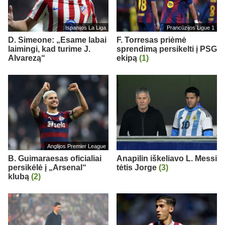
Ispanijos La Liga
Prancūzijos Ligue 1
D. Simeone: „Esame labai
F. Torresas priėmė
laimingi, kad turime J.
sprendimą persikelti į PSG
Alvarezą“
ekipą
(1)
Anglijos Premier League
B. Guimaraesas oficialiai
Anapilin iškeliavo L. Messi
persikėlė į „Arsenal“
tėtis Jorge
(3)
klubą
(2)