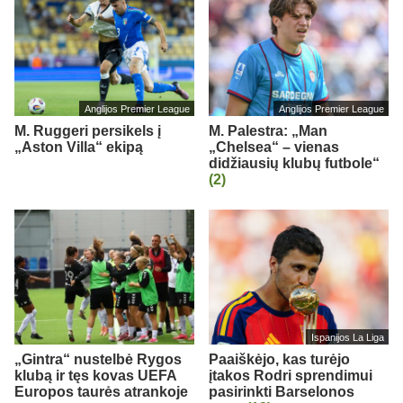
Anglijos Premier League
Anglijos Premier League
M. Ruggeri persikels į
M. Palestra: „Man
„Aston Villa“ ekipą
„Chelsea“ – vienas
didžiausių klubų futbole“
(2)
Ispanijos La Liga
„Gintra“ nustelbė Rygos
Paaiškėjo, kas turėjo
klubą ir tęs kovas UEFA
įtakos Rodri sprendimui
Europos taurės atrankoje
pasirinkti Barselonos