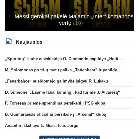
L. Messi gerokai pakėlė Majamio „Inter“ komandos
vertę
(10)
Naujausios
„Sporting“ klube atsiskleidęs O. Diomande papildys „Nottingham“ gretas
M. Solomonas po trijų metų paliks „Tottenham“ ir papildys „West Ham“ klubą
„Fenerbahce“ susidomėjo galimybe įsigyti R. Lukaku
D. Simeone: „Esame labai laimingi, kad turime J. Alvarezą“
F. Torresas priėmė sprendimą persikelti į PSG ekipą
B. Guimaraesas oficialiai persikėlė į „Arsenal“ klubą
Anapilin iškeliavo L. Messi tėtis Jorge