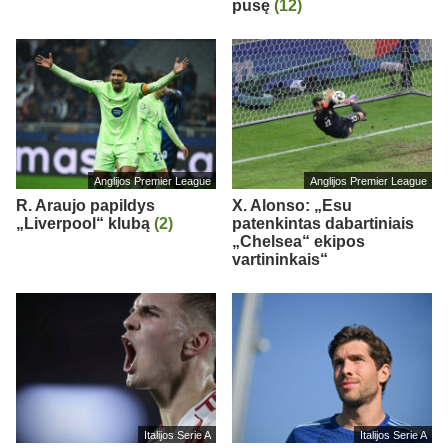
pusę
(12)
Anglijos Premier League
Anglijos Premier League
R. Araujo papildys
X. Alonso: „Esu
„Liverpool“ klubą
(2)
patenkintas dabartiniais
„Chelsea“ ekipos
vartininkais“
Italijos Serie A
Italijos Serie A