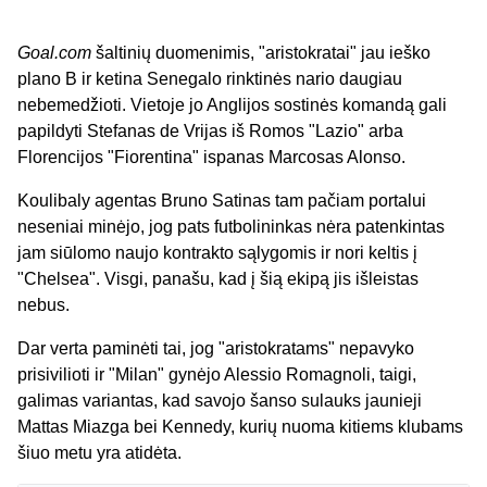
Goal.com
šaltinių duomenimis, "aristokratai" jau ieško
plano B ir ketina Senegalo rinktinės nario daugiau
nebemedžioti. Vietoje jo Anglijos sostinės komandą gali
papildyti Stefanas de Vrijas iš Romos "Lazio" arba
Florencijos "Fiorentina" ispanas Marcosas Alonso.
Koulibaly agentas Bruno Satinas tam pačiam portalui
neseniai minėjo, jog pats futbolininkas nėra patenkintas
jam siūlomo naujo kontrakto sąlygomis ir nori keltis į
"Chelsea". Visgi, panašu, kad į šią ekipą jis išleistas
nebus.
Dar verta paminėti tai, jog "aristokratams" nepavyko
prisivilioti ir "Milan" gynėjo Alessio Romagnoli, taigi,
galimas variantas, kad savojo šanso sulauks jaunieji
Mattas Miazga bei Kennedy, kurių nuoma kitiems klubams
šiuo metu yra atidėta.