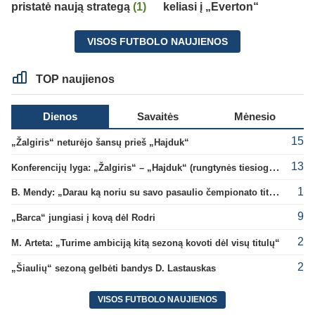
pristatė naują strategą
(1)
keliasi į „Everton“
VISOS FUTBOLO NAUJIENOS
TOP naujienos
Dienos
Savaitės
Mėnesio
15
„Žalgiris“ neturėjo šansų prieš „Hajduk“
13
Konferencijų lyga: „Žalgiris“ – „Hajduk“ (rungtynės tiesiogiai)
1
B. Mendy: „Darau ką noriu su savo pasaulio čempionato titulu“
9
„Barca“ jungiasi į kovą dėl Rodri
2
M. Arteta: „Turime ambiciją kitą sezoną kovoti dėl visų titulų“
2
„Šiaulių“ sezoną gelbėti bandys D. Lastauskas
VISOS FUTBOLO NAUJIENOS