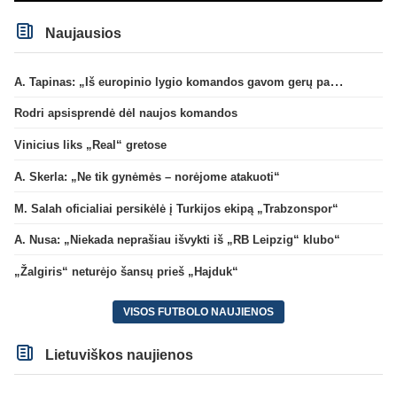
Naujausios
A. Tapinas: „Iš europinio lygio komandos gavom gerų pamokų“
Rodri apsisprendė dėl naujos komandos
Vinicius liks „Real“ gretose
A. Skerla: „Ne tik gynėmės – norėjome atakuoti“
M. Salah oficialiai persikėlė į Turkijos ekipą „Trabzonspor“
A. Nusa: „Niekada neprašiau išvykti iš „RB Leipzig“ klubo“
„Žalgiris“ neturėjo šansų prieš „Hajduk“
VISOS FUTBOLO NAUJIENOS
Lietuviškos naujienos