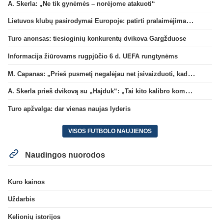
A. Skerla: „Ne tik gynėmės – norėjome atakuoti“
Lietuvos klubų pasirodymai Europoje: patirti pralaimėjimai Kroatijos atstovams
Turo anonsas: tiesioginių konkurentų dvikova Gargžduose
Informacija žiūrovams rugpjūčio 6 d. UEFA rungtynėms
M. Capanas: „Prieš pusmetį negalėjau net įsivaizduoti, kad žaisime prieš „Hajduk“
A. Skerla prieš dvikovą su „Hajduk“: „Tai kito kalibro komanda“
Turo apžvalga: dar vienas naujas lyderis
VISOS FUTBOLO NAUJIENOS
Naudingos nuorodos
Kuro kainos
Uždarbis
Kelionių istorijos