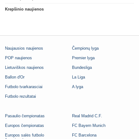
Krepšinio naujienos
Naujausios naujienos
Čempionų lyga
POP naujienos
Premier lyga
Lietuviškos naujienos
Bundesliga
Ballon d'Or
La Liga
Futbolo tvarkarasciai
A lyga
Futbolo rezultatai
Pasaulio čempionatas
Real Madrid C.F.
Europos čempionatas
FC Bayern Munich
Europos salės futbolo
FC Barcelona