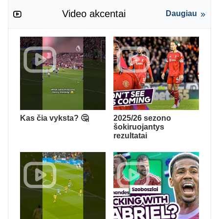
Video akcentai
Daugiau
Kas čia vyksta? 🤔
2025/26 sezono
šokiruojantys
rezultatai