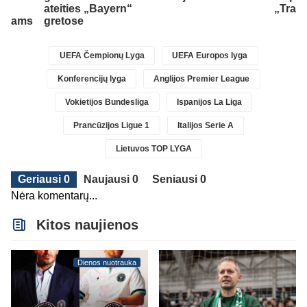
ateities „Bayern“
„Trab
tovams
gretose
UEFA Čempionų Lyga
UEFA Europos lyga
Konferencijų lyga
Anglijos Premier League
Vokietijos Bundesliga
Ispanijos La Liga
Prancūzijos Ligue 1
Italijos Serie A
Lietuvos TOP LYGA
Geriausi 0
Naujausi 0
Seniausi 0
Nėra komentarų...
Kitos naujienos
Dienos nuotrauka