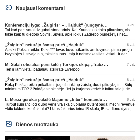
Naujausi komentarai
Konferencijų lyga: „Žalgiris“ – „Hajduk“ (rungtynės tiesiogiai)
3 val.
Tai kad pats varai dvigubai standartais. Kai Kauno susirinko pliauskas, visi
tokie kaip tu giedojo Spyris, Spyris, apie jokius Zagrebo biudežetus net
nekalbėjot. Dabar kai Spartakas gavo per rudają, tai jau pz BIUDŽETAS
daug didesnis. Tfu ant tokių.
„Žalgiris“ neturėjo šansų prieš „Hajduk“
6 val.
Apsikti Puksta reiktu. Koks *** tevas buvo, sikantis ant tevynes, pirma proga
isvyniojes i issvajotaja, toks ir sunus. .taip ir neismokes lietuviskai...ir dar
pasimaives pries ziurovus po golo...aciu, ne...nebent vertybiu neturintis
laurynas ikalbins
M. Salah oficialiai persikėlė į Turkijos ekipą „Trabzonspor“
7 val.
Ten ir jam vieta...pagaliau atsikratė Liverpool
„Žalgiris“ neturėjo šansų prieš „Hajduk“
8 val.
Roką Pukštą reikia prikalbinti, jog už rinktinę žaistų, duoti pilietybę ir t.t Būtų
minimum TOP 2 žaidėjas rinktinėje. Jei jo karjeros kreivė ir toliau taio judės,
bus per vėlu po to, nes JAV ji pasikvies žaisti.
L. Messi gerokai pakėlė Majamio „Inter“ komandos vertę
8 val.
Turbut supranti jog klubo verte yra skaiciuojama butent pagal metini revenue
+kitu faktoriu koeficientai? I kitus faktorius ieina IR skola, IR stadiono dydis,
IR lygos populiarumas, IR dar eile kitu dalyku. O tavo pamineta Barca kuo
puikiausiai sugeneravo rekordini 1.1B revenue, kas stipriai prisidejo prie
milzinisko klubo vertes suoli siemet. Be to, tie 200 pamineti cia yra visiskai
Dienos nuotrauka
on-point, jeigu jau musu mylimas D. prasneko apie klubo vertes kelima, arba
CR atveju - numusima.