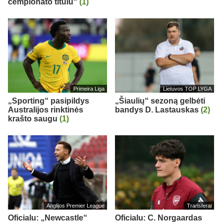
čempionato titulu“
(1)
Primeira Liga
Lietuvos TOP LYGA
„Sporting“ pasipildys
„Šiaulių“ sezoną gelbėti
Australijos rinktinės
bandys D. Lastauskas
(2)
krašto saugu
(1)
Anglijos Premier League
Transferai
Oficialu: „Newcastle“
Oficialu: C. Norgaardas