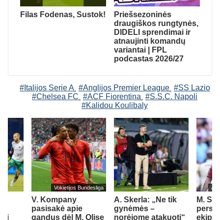
Filas Fodenas, Sustok!
Priešsezoninės
draugiškos rungtynės,
DIDELI sprendimai ir
atnaujinti komandų
variantai | FPL
podcastas 2026/27
#Italijos Serie A
#Anglijos Premier League
#SS Lazio
#Chelsea FC
#ACF Fiorentina
#S.S.C. Napoli
#Kalidou Koulibaly
Vokietijos Bundesliga
Ang
bų
V. Kompany
A. Skerla: „Ne tik
M. Sala
pasisakė apie
gynėmės –
persik
rti
gandus dėl M. Olise
norėjome atakuoti“
ekipą