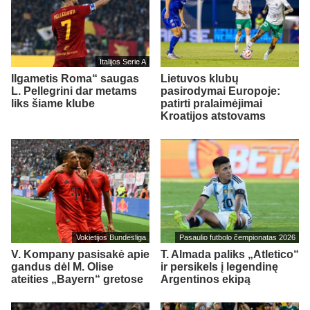
Italijos Serie A
Ilgametis Roma“ saugas
Lietuvos klubų
L. Pellegrini dar metams
pasirodymai Europoje:
liks šiame klube
patirti pralaimėjimai
Kroatijos atstovams
Vokietijos Bundesliga
Pasaulio futbolo čempionatas 2026
V. Kompany pasisakė apie
T. Almada paliks „Atletico“
gandus dėl M. Olise
ir persikels į legendinę
ateities „Bayern“ gretose
Argentinos ekipą