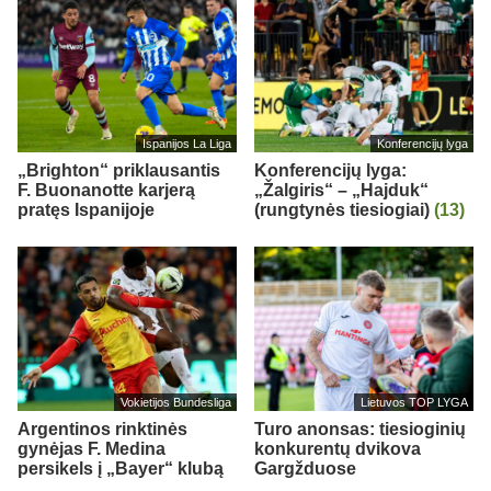
Ispanijos La Liga
Konferencijų lyga
„Brighton“ priklausantis
Konferencijų lyga:
F. Buonanotte karjerą
„Žalgiris“ – „Hajduk“
pratęs Ispanijoje
(rungtynės tiesiogiai)
(13)
Vokietijos Bundesliga
Lietuvos TOP LYGA
Argentinos rinktinės
Turo anonsas: tiesioginių
gynėjas F. Medina
konkurentų dvikova
persikels į „Bayer“ klubą
Gargžduose