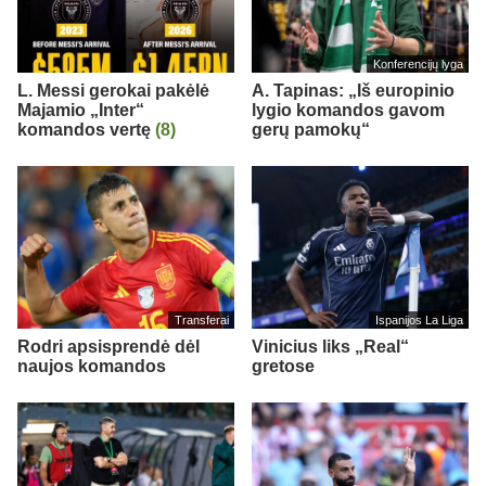
Konferencijų lyga
L. Messi gerokai pakėlė
A. Tapinas: „Iš europinio
Majamio „Inter“
lygio komandos gavom
komandos vertę
(8)
gerų pamokų“
Transferai
Ispanijos La Liga
Rodri apsisprendė dėl
Vinicius liks „Real“
naujos komandos
gretose