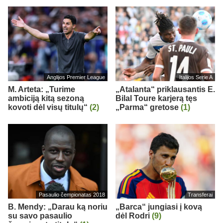
Anglijos Premier League
Italijos Serie A
M. Arteta: „Turime
„Atalanta“ priklausantis E.
ambiciją kitą sezoną
Bilal Toure karjerą tęs
kovoti dėl visų titulų“
(2)
„Parma“ gretose
(1)
Pasaulio čempionatas 2018
Transferai
B. Mendy: „Darau ką noriu
„Barca“ jungiasi į kovą
su savo pasaulio
dėl Rodri
(9)