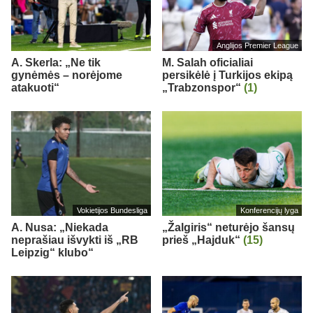
Anglijos Premier League
A. Skerla: „Ne tik
M. Salah oficialiai
gynėmės – norėjome
persikėlė į Turkijos ekipą
atakuoti“
„Trabzonspor“
(1)
Vokietijos Bundesliga
Konferencijų lyga
A. Nusa: „Niekada
„Žalgiris“ neturėjo šansų
neprašiau išvykti iš „RB
prieš „Hajduk“
(15)
Leipzig“ klubo“