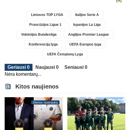
(4)
Lietuvos TOP LYGA
Italijos Serie A
Prancūzijos Ligue 1
Ispanijos La Liga
Vokietijos Bundesliga
Anglijos Premier League
Konferencijų lyga
UEFA Europos lyga
UEFA Čempionų Lyga
Geriausi 0
Naujausi 0
Seniausi 0
Nėra komentarų...
Kitos naujienos
Dienos nuotrauka