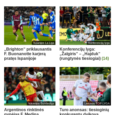
Ispanijos La Liga
Konferencijų lyga
„Brighton“ priklausantis
Konferencijų lyga:
F. Buonanotte karjerą
„Žalgiris“ – „Hajduk“
pratęs Ispanijoje
(rungtynės tiesiogiai)
(14)
Vokietijos Bundesliga
Lietuvos TOP LYGA
Argentinos rinktinės
Turo anonsas: tiesioginių
gynėjas F. Medina
konkurentų dvikova