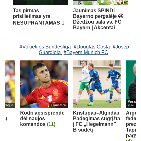
Tas pirmas
Jaunimas SPINDI
prisilietimas yra
Bayerno pergalėje 🤩
Džedžou sala vs. FC
NESUPRANTAMAS 🫪
Bayern | Akcentai
#Vokietijos Bundesliga
#Douglas Costa
#Josep
Guardiola
#Bayern Munich FC
Pasaulio
er League
Transferai
2026
Rodri apsisprendė
Kristupas–Algirdas
Argen
rbų
dėl naujos
Padegimas sugrįžta
federa
komandos
(11)
į FC „Hegelmann”
prezid
B sudėtį
Tapia 
pagyrų