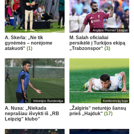
Anglijos Premier League
A. Skerla: „Ne tik
M. Salah oficialiai
gynėmės – norėjome
persikėlė į Turkijos ekipą
atakuoti“
(1)
„Trabzonspor“
(3)
Vokietijos Bundesliga
Konferencijų lyga
A. Nusa: „Niekada
„Žalgiris“ neturėjo šansų
neprašiau išvykti iš „RB
prieš „Hajduk“
(17)
Leipzig“ klubo“