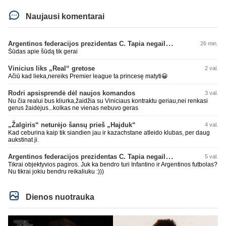
Naujausi komentarai
Argentinos federacijos prezidentas C. Tapia negailėjo pagyrų G. Infantino
26 min.
Šūdas apie šūdą tik gerai
Vinicius liks „Real“ gretose
2 val.
Ačiū kad lieka,nereiks Premier league ta princesę matyti😀
Rodri apsisprendė dėl naujos komandos
3 val.
Nu čia realui bus kliurka,žaidžia su Viniciaus kontraktu geriau,nei renkasi
gerus žaidėjus...kolkas ne vienas nebuvo geras
„Žalgiris“ neturėjo šansų prieš „Hajduk“
4 val.
Kad ceburina kaip tik siandien jau ir kazachstane atleido klubas, per daug
aukstinat ji.
Argentinos federacijos prezidentas C. Tapia negailėjo pagyrų G. Infantino
5 val.
Tikrai objektyvios pagiros. Juk ka bendro turi Infantino ir Argentinos futbolas?
Nu tikrai jokiu bendru reikaliuku :)))
Dienos nuotrauka