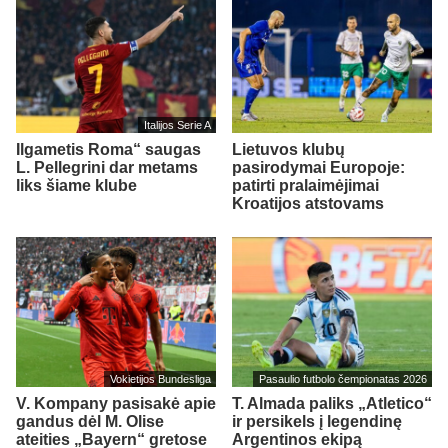
Italijos Serie A
Ilgametis Roma“ saugas
Lietuvos klubų
L. Pellegrini dar metams
pasirodymai Europoje:
liks šiame klube
patirti pralaimėjimai
Kroatijos atstovams
Vokietijos Bundesliga
Pasaulio futbolo čempionatas 2026
V. Kompany pasisakė apie
T. Almada paliks „Atletico“
gandus dėl M. Olise
ir persikels į legendinę
ateities „Bayern“ gretose
Argentinos ekipą