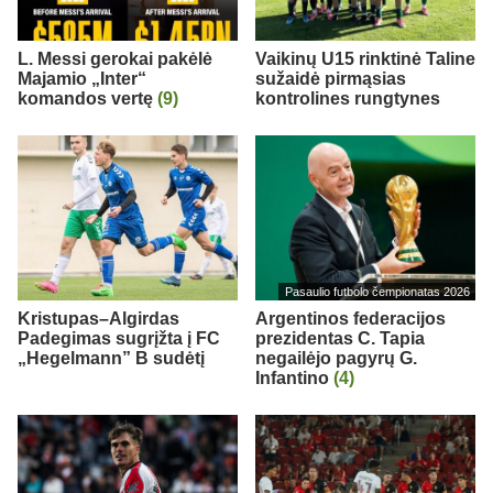
L. Messi gerokai pakėlė
Vaikinų U15 rinktinė Taline
Majamio „Inter“
sužaidė pirmąsias
komandos vertę
(9)
kontrolines rungtynes
Pasaulio futbolo čempionatas 2026
Kristupas–Algirdas
Argentinos federacijos
Padegimas sugrįžta į FC
prezidentas C. Tapia
„Hegelmann” B sudėtį
negailėjo pagyrų G.
Infantino
(4)