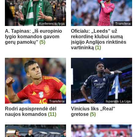
Konferencijų lyga
Transferai
A. Tapinas: „Iš europinio
Oficialu: „Leeds“ už
lygio komandos gavom
rekordinę klubui sumą
gerų pamokų“
(5)
įsigijo Anglijos rinktinės
vartininką
(1)
Transferai
Ispanijos La Liga
Rodri apsisprendė dėl
Vinicius liks „Real“
naujos komandos
(11)
gretose
(5)