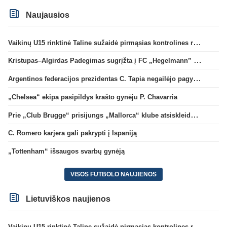
Naujausios
Vaikinų U15 rinktinė Taline sužaidė pirmąsias kontrolines rungtynes
Kristupas–Algirdas Padegimas sugrįžta į FC „Hegelmann” B sudėtį
Argentinos federacijos prezidentas C. Tapia negailėjo pagyrų G. Infantino
„Chelsea“ ekipa pasipildys krašto gynėju P. Chavarria
Prie „Club Brugge“ prisijungs „Mallorca“ klube atsiskleidęs J. Virgili
C. Romero karjera gali pakrypti į Ispaniją
„Tottenham“ išsaugos svarbų gynėją
VISOS FUTBOLO NAUJIENOS
Lietuviškos naujienos
Vaikinų U15 rinktinė Taline sužaidė pirmąsias kontrolines rungtynes