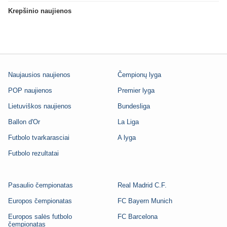
Krepšinio naujienos
Naujausios naujienos
Čempionų lyga
POP naujienos
Premier lyga
Lietuviškos naujienos
Bundesliga
Ballon d'Or
La Liga
Futbolo tvarkarasciai
A lyga
Futbolo rezultatai
Pasaulio čempionatas
Real Madrid C.F.
Europos čempionatas
FC Bayern Munich
Europos salės futbolo
FC Barcelona
čempionatas