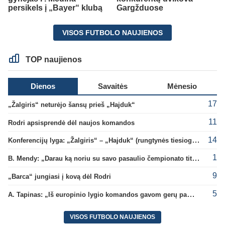
persikels į „Bayer“ klubą
Gargžduose
VISOS FUTBOLO NAUJIENOS
TOP naujienos
Dienos
Savaitės
Mėnesio
17
„Žalgiris“ neturėjo šansų prieš „Hajduk“
11
Rodri apsisprendė dėl naujos komandos
14
Konferencijų lyga: „Žalgiris“ – „Hajduk“ (rungtynės tiesiogiai)
1
B. Mendy: „Darau ką noriu su savo pasaulio čempionato titulu“
9
„Barca“ jungiasi į kovą dėl Rodri
5
A. Tapinas: „Iš europinio lygio komandos gavom gerų pamokų“
VISOS FUTBOLO NAUJIENOS