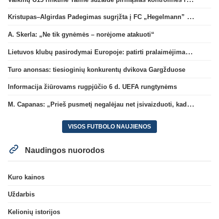
Kristupas–Algirdas Padegimas sugrįžta į FC „Hegelmann” B sudėtį
A. Skerla: „Ne tik gynėmės – norėjome atakuoti“
Lietuvos klubų pasirodymai Europoje: patirti pralaimėjimai Kroatijos atstovams
Turo anonsas: tiesioginių konkurentų dvikova Gargžduose
Informacija žiūrovams rugpjūčio 6 d. UEFA rungtynėms
M. Capanas: „Prieš pusmetį negalėjau net įsivaizduoti, kad žaisime prieš „Hajduk“
VISOS FUTBOLO NAUJIENOS
Naudingos nuorodos
Kuro kainos
Uždarbis
Kelionių istorijos