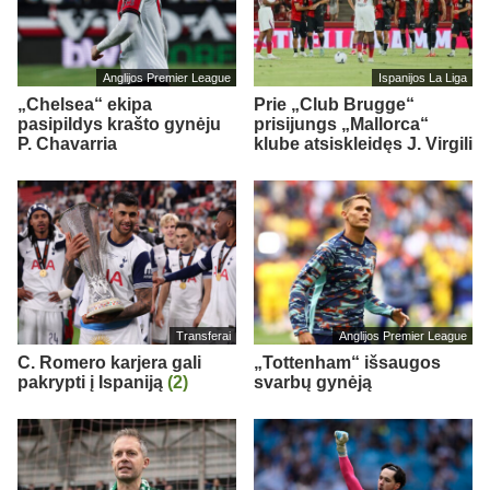
Anglijos Premier League
Ispanijos La Liga
„Chelsea“ ekipa
Prie „Club Brugge“
pasipildys krašto gynėju
prisijungs „Mallorca“
P. Chavarria
klube atsiskleidęs J. Virgili
Transferai
Anglijos Premier League
C. Romero karjera gali
„Tottenham“ išsaugos
pakrypti į Ispaniją
(2)
svarbų gynėją