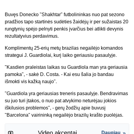
Buvęs Donecko "Shakhtar" futbolininkas nuo pat sezono
pradžios tapo startinės sudėties žaidėjų ir per sužaistas 20
rungtynių spėjo pelnyti penkis įvarčius bei atlikti devynis
rezultatyvius perdavimus.
Komplimentų 25-erių metų brazilas negailėjo komandos
strategui J. Guardiolai, kurį laiko geriausiu pasaulyje.
"Kasdien praleistas laikas su Guardiola man yra geriausia
pamoka", - sakė D. Costa. - Kai esu šalia jo bandau
išmokti vis kažką naujo".
"Guardiola yra geriausias treneris pasaulyje. Bendravimas
su juo turi įtakos, o nuo pat atvykimo neturėjau jokios
iškilusios problemos", - gerų žodžių apie buvusį
"Barcelona" vairininką negailėjo brazilų krašto puolėjas.
Video akcentai
Daugiau