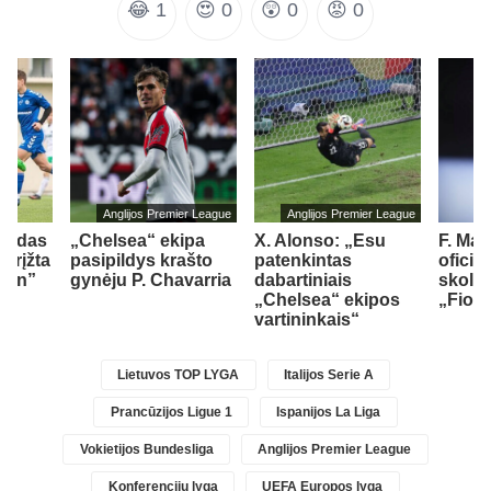
😂
1
😍
0
😲
0
😡
0
Anglijos Premier League
Anglijos Premier League
girdas
„Chelsea“ ekipa
X. Alonso: „Esu
F. Ma
grįžta
pasipildys krašto
patenkintas
oficia
ann”
gynėju P. Chavarria
dabartiniais
skoli
„Chelsea“ ekipos
„Fiore
vartininkais“
Lietuvos TOP LYGA
Italijos Serie A
Prancūzijos Ligue 1
Ispanijos La Liga
Vokietijos Bundesliga
Anglijos Premier League
Konferencijų lyga
UEFA Europos lyga