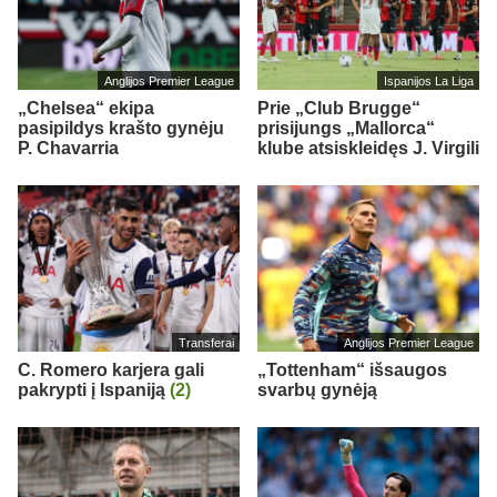
Anglijos Premier League
Ispanijos La Liga
„Chelsea“ ekipa
Prie „Club Brugge“
pasipildys krašto gynėju
prisijungs „Mallorca“
P. Chavarria
klube atsiskleidęs J. Virgili
Transferai
Anglijos Premier League
C. Romero karjera gali
„Tottenham“ išsaugos
pakrypti į Ispaniją
(2)
svarbų gynėją