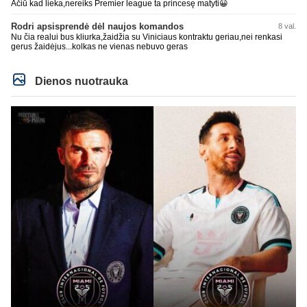
Ačiū kad lieka,nereiks Premier league ta princesę matyti😀
Rodri apsisprendė dėl naujos komandos
8 val.
Nu čia realui bus kliurka,žaidžia su Viniciaus kontraktu geriau,nei renkasi
gerus žaidėjus...kolkas ne vienas nebuvo geras
Dienos nuotrauka