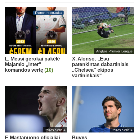
Dienos nuotrauka
Anglijos Premier League
L. Messi gerokai pakėlė
X. Alonso: „Esu
Majamio „Inter“
patenkintas dabartiniais
komandos vertę
(10)
„Chelsea“ ekipos
vartininkais“
Italijos Serie A
Italijos Serie A
F. Mastanuono oficialiai
Buvęs