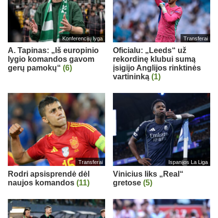
Konferencijų lyga
Transferai
A. Tapinas: „Iš europinio
Oficialu: „Leeds“ už
lygio komandos gavom
rekordinę klubui sumą
gerų pamokų“
(6)
įsigijo Anglijos rinktinės
vartininką
(1)
Transferai
Ispanijos La Liga
Rodri apsisprendė dėl
Vinicius liks „Real“
naujos komandos
(11)
gretose
(5)