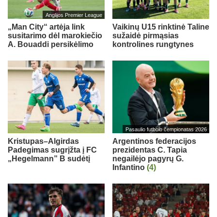
Anglijos Premier League
„Man City“ artėja link
Vaikinų U15 rinktinė Taline
susitarimo dėl marokiečio
sužaidė pirmąsias
A. Bouaddi persikėlimo
kontrolines rungtynes
Pasaulio futbolo čempionatas 2026
Kristupas–Algirdas
Argentinos federacijos
Padegimas sugrįžta į FC
prezidentas C. Tapia
„Hegelmann” B sudėtį
negailėjo pagyrų G.
Infantino
(4)