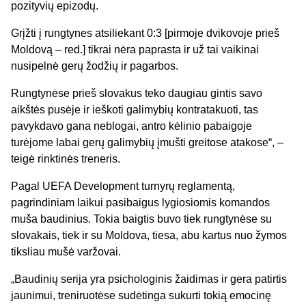
pozityvių epizodų.
Grįžti į rungtynes atsiliekant 0:3 [pirmoje dvikovoje prieš
Moldovą – red.] tikrai nėra paprasta ir už tai vaikinai
nusipelnė gerų žodžių ir pagarbos.
Rungtynėse prieš slovakus teko daugiau gintis savo
aikštės pusėje ir ieškoti galimybių kontratakuoti, tas
pavykdavo gana neblogai, antro kėlinio pabaigoje
turėjome labai gerų galimybių įmušti greitose atakose“, –
teigė rinktinės treneris.
Pagal UEFA Development turnyrų reglamentą,
pagrindiniam laikui pasibaigus lygiosiomis komandos
muša baudinius. Tokia baigtis buvo tiek rungtynėse su
slovakais, tiek ir su Moldova, tiesa, abu kartus nuo žymos
tiksliau mušė varžovai.
„Baudinių serija yra psichologinis žaidimas ir gera patirtis
jaunimui, treniruotėse sudėtinga sukurti tokią emocinę