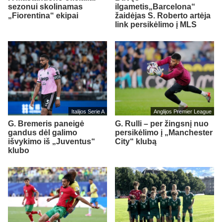
sezonui skolinamas
ilgametis„Barcelona“
„Fiorentina“ ekipai
žaidėjas S. Roberto artėja
link persikėlimo į MLS
Italijos Serie A
Anglijos Premier League
G. Bremeris paneigė
G. Rulli – per žingsnį nuo
gandus dėl galimo
persikėlimo į „Manchester
išvykimo iš „Juventus“
City“ klubą
klubo