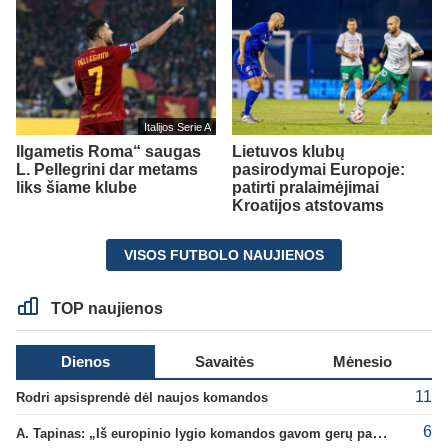
Italijos Serie A
Ilgametis Roma“ saugas
Lietuvos klubų
L. Pellegrini dar metams
pasirodymai Europoje:
liks šiame klube
patirti pralaimėjimai
Kroatijos atstovams
VISOS FUTBOLO NAUJIENOS
TOP naujienos
Dienos
Savaitės
Mėnesio
11
Rodri apsisprendė dėl naujos komandos
6
A. Tapinas: „Iš europinio lygio komandos gavom gerų pamokų“