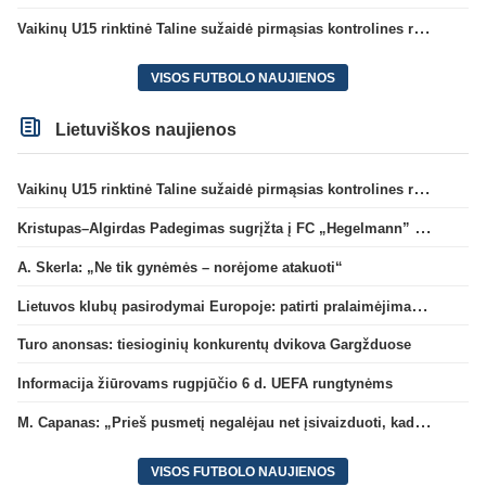
Vaikinų U15 rinktinė Taline sužaidė pirmąsias kontrolines rungtynes
VISOS FUTBOLO NAUJIENOS
Lietuviškos naujienos
Vaikinų U15 rinktinė Taline sužaidė pirmąsias kontrolines rungtynes
Kristupas–Algirdas Padegimas sugrįžta į FC „Hegelmann” B sudėtį
A. Skerla: „Ne tik gynėmės – norėjome atakuoti“
Lietuvos klubų pasirodymai Europoje: patirti pralaimėjimai Kroatijos atstovams
Turo anonsas: tiesioginių konkurentų dvikova Gargžduose
Informacija žiūrovams rugpjūčio 6 d. UEFA rungtynėms
M. Capanas: „Prieš pusmetį negalėjau net įsivaizduoti, kad žaisime prieš „Hajduk“
VISOS FUTBOLO NAUJIENOS