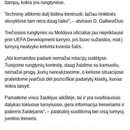
itampą, kokia yra rungtynėse.
Techninę atlikimo dalį būtina treniruoti, tačiau rinktinės
stovyklose tam nėra daug laiko“, – atviravo D. Galkevičius.
Trečiosios rungtynės su Moldova oficialiai jau nepriklausė
prie UEFA Development turnyro, jos buvo sužaistos, mat į
turnyrą neatvyko ketvirta kviesta šalis.
„Abi komandos padarė nemažai rotacijų sudėtyse.
Turėjome rungtynių kontrolę, daug žaidimo su kamuoliu,
nemažai progų ,kurių nerealizavome, o keliose situacijose
praleidome įvarčius dėl poziciškai padarytų klaidų, kurias
reikia taisyti.
Pamatėme visus žaidėjus aikštėje, tai ir yra svarbiausias
dalykas tokiuose turnyruose, gera informacija treneriams ir
patiems žaidėjams“, – paskutinį susitikimą bei visą turnyrą
įvertino treneris.