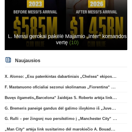
L. Messi gerokai pakėlė Majamio „Inter“ komandos
vertę
(10)
Naujausios
X. Alonso: „Esu patenkintas dabartiniais „Chelsea“ ekipos vartininkais“
F. Mastanuono oficialiai sezonui skolinamas „Fiorentina“ ekipai
Buvęs ilgametis„Barcelona“ žaidėjas S. Roberto artėja link persikėlimo į MLS
G. Bremeris paneigė gandus dėl galimo išvykimo iš „Juventus“ klubo
G. Rulli – per žingsnį nuo persikėlimo į „Manchester City“ klubą
„Man City“ artėja link susitarimo dėl marokiečio A. Bouaddi persikėlimo