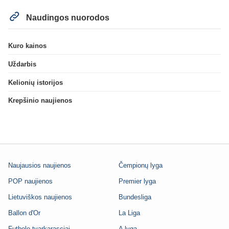
Naudingos nuorodos
Kuro kainos
Uždarbis
Kelionių istorijos
Krepšinio naujienos
Naujausios naujienos
Čempionų lyga
POP naujienos
Premier lyga
Lietuviškos naujienos
Bundesliga
Ballon d'Or
La Liga
Futbolo tvarkarasciai
A lyga