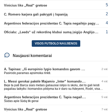
5
Vinicius liks „Real“ gretose
2
C. Romero karjera gali pakrypti į Ispaniją
4
Argentinos federacijos prezidentas C. Tapia negailėjo pagyrų G. Infantino
1
Oficialu: „Leeds“ už rekordinę klubui sumą įsigijo Anglijos rinktinės vartininką
VISOS FUTBOLO NAUJIENOS
Naujausi komentarai
A. Tapinas: „Iš europinio lygio komandos gavom gerų pamokų“
2 val.
Pasirodo,paramas apsimoka rinkti.
L. Messi gerokai pakėlė Majamio „Inter“ komandos vertę
4 val.
Beje ta pati Barca siais metais galiausiai islipo is skolu, del to gali leisti
pagaliau taikytis i komandos pildyma ka ir daro su Adeyemi, Rodri, visa
Julian Alvarez saga.
Argentinos federacijos prezidentas C. Tapia negailėjo pagyrų G. Infantino
5 val.
Šūdas apie šūdą tik gerai
Vinicius liks „Real“ gretose
7 val.