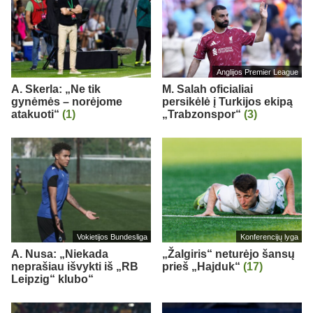
Anglijos Premier League
A. Skerla: „Ne tik
M. Salah oficialiai
gynėmės – norėjome
persikėlė į Turkijos ekipą
atakuoti“
(1)
„Trabzonspor“
(3)
Vokietijos Bundesliga
Konferencijų lyga
A. Nusa: „Niekada
„Žalgiris“ neturėjo šansų
neprašiau išvykti iš „RB
prieš „Hajduk“
(17)
Leipzig“ klubo“