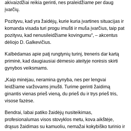
akivaizdžiai reikia gerinti, nes praleidžiame per daug
įvarčių.
Pozityvu, kad yra žaidėjų, kurie kuria įvartines situacijas ir
komanda visada turi progu imušti ir muša įvarčius, taip pat
pozityvu, kad nenusileidžiame kovingumu“, – akcentus
dėliojo D. Galkevičius.
Kalbėdamas apie patį rungtynių turinį, treneris dar kartą
priminė, kad daugiausiai dėmesio ateityje norėsis skirti
gynybos veiksmams.
„Kaip minėjau, neramina gynyba, nes per lengvai
leidžiame varžovams įmušti. Turime gerinti žaidimą
ginantis vienas prieš vieną, du prieš du ir trys prieš tris,
visose fazėse.
Bendrai, labai patiko žaidėjų nusiteikimas,
profesionalumas visos stovyklos metu, kova aikštėje,
drąsus žaidimas su kamuoliu, nemažai kokybiško turinio ir