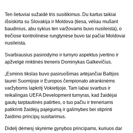
Ten lietuviai sužaidė tris susitikimus. Du kartus taikiai
išsiskirta su Slovakija ir Moldova (tiesa, vėliau mušant
baudinius, abu sykius ten varžovams buvo nusileista), o
trečiose kontrolinėse rungtynėse buvo tai pačiai Moldovai
nusileista.
Svarbiausius pasirodymo ir turnyro aspektus įvertino ir
apžvelgė rinktinės treneris Dominykas Galkevičius.
„Esminis tikslas buvo pasiruošimas artėjančiai Baltijos
taurei Suomijoje ir Europos čempionato atrankinėms
varžyboms lapkritį Vokietijoje. Tam labai svarbus ir
reikalingas UEFA Development turnyras, kad žaidėjai
gautų tarptautinės patirties, o tuo pačiu ir treneriams
patikrinti žaidėjų pajėgumą ir galimybes bei stiprinti
žaidimo principų susitarimus.
Didelį dėmesį skyrėme gynybos principams, kuriuos dar