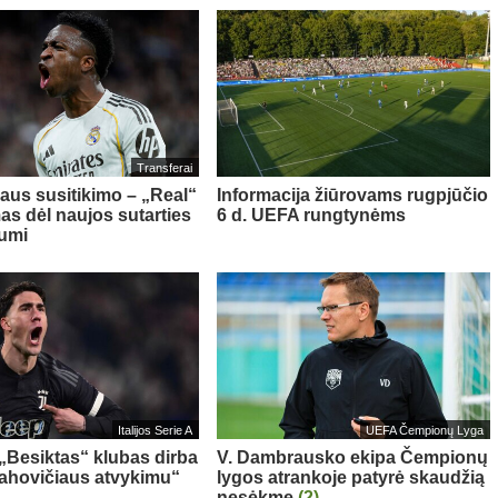
Transferai
aus susitikimo – „Real“
Informacija žiūrovams rugpjūčio
as dėl naujos sutarties
6 d. UEFA rungtynėms
iumi
Italijos Serie A
UEFA Čempionų Lyga
 „Besiktas“ klubas dirba
V. Dambrausko ekipa Čempionų
Vlahovičiaus atvykimu“
lygos atrankoje patyrė skaudžią
nesėkmę
(2)