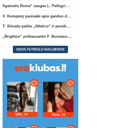
Ilgametis Roma“ saugas L. Pellegrini dar metams liks šiame klube
V. Kompany pasisakė apie gandus dėl M. Olise ateities „Bayern“ gretose
T. Almada paliks „Atletico“ ir persikels į legendinę Argentinos ekipą
Italijos Serie A
Vokietijos 
„Brighton“ priklausantis F. Buonanotte karjerą pratęs Ispanijoje
Ilgametis Roma“ saugas L.
V. Kompany pasisakė ap
Pellegrini dar metams liks
gandus dėl M. Olise ateit
šiame klube
„Bayern“ gretose
VISOS FUTBOLO NAUJIENOS