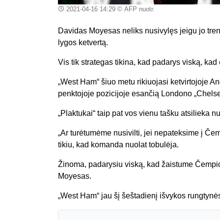
2021-04-16 14:29
© AFP nuotr.
Davidas Moyesas neliks nusivylęs jeigu jo tre
lygos ketvertą.
Vis tik strategas tikina, kad padarys viską, k
„West Ham“ šiuo metu rikiuojasi ketvirtojoje Ang
penktojoje pozicijoje esančią Londono „Chelse
„Plaktukai“ taip pat vos vienu tašku atsilieka nu
„Ar turėtumėme nusivilti, jei nepateksime į Čem
tikiu, kad komanda nuolat tobulėja.
Žinoma, padarysiu viską, kad žaistume Čempion
Moyesas.
„West Ham“ jau šį šeštadienį išvykos rungtynės