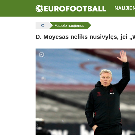
NAUJIE
Futbolo naujienos
D. Moyesas neliks nusivylęs, jei 