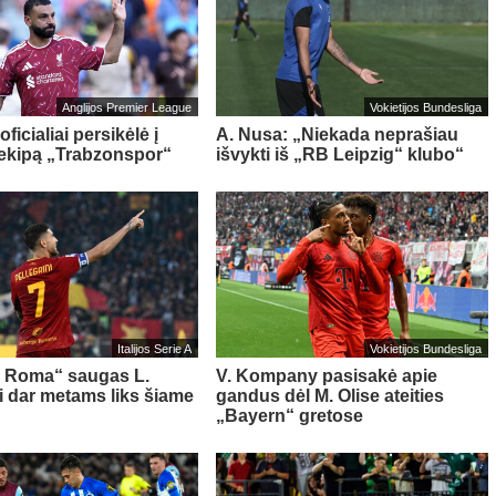
Anglijos Premier League
Vokietijos Bundesliga
oficialiai persikėlė į
A. Nusa: „Niekada neprašiau
 ekipą „Trabzonspor“
išvykti iš „RB Leipzig“ klubo“
Italijos Serie A
Vokietijos Bundesliga
s Roma“ saugas L.
V. Kompany pasisakė apie
ni dar metams liks šiame
gandus dėl M. Olise ateities
„Bayern“ gretose