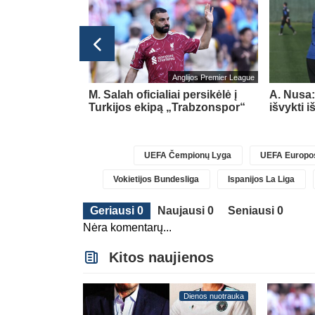
Ispanijos La Liga
Anglijos Premier League
usantis F.
M. Salah oficialiai persikėlė į
A. Nusa:
rą pratęs
Turkijos ekipą „Trabzonspor“
išvykti 
UEFA Čempionų Lyga
UEFA Europos
Vokietijos Bundesliga
Ispanijos La Liga
Geriausi 0
Naujausi 0
Seniausi 0
Nėra komentarų...
Kitos naujienos
Dienos nuotrauka