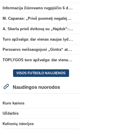
Informacija žiūrovams rugpjūčio 6 d. UEFA rungtynėms
M. Capanas: „Prieš pusmetį negalėjau net įsivaizduoti, kad žaisime prieš „Hajduk“
A. Skerla prieš dvikovą su „Hajduk“: „Tai kito kalibro komanda“
Turo apžvalga: dar vienas naujas lyderis
Persvaros neišsaugojusi „Gintra“ atrankos pusfinalyje nusileido Škotijos čempionėms
TOPLYGOS turo apžvalga: dar vienas naujas lyderis
VISOS FUTBOLO NAUJIENOS
Naudingos nuorodos
Kuro kainos
Uždarbis
Kelionių istorijos