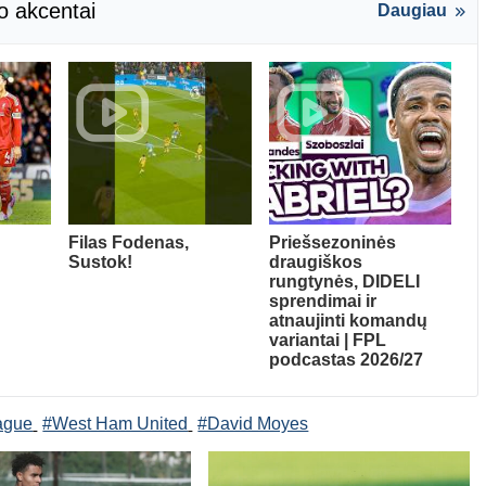
o akcentai
Daugiau
Filas Fodenas,
Priešsezoninės
Sustok!
draugiškos
rungtynės, DIDELI
sprendimai ir
atnaujinti komandų
variantai | FPL
podcastas 2026/27
ague
#West Ham United
#David Moyes