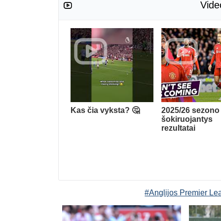
Vide
Kas čia vyksta? 🤔
2025/26 sezono
šokiruojantys
rezultatai
#Anglijos Premier Le