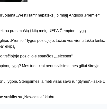
niruojama „West Ham“ nepateks į pirmąjį Anglijos „Premier“
ad ekipa prasimuštų į kitų metų UEFA Čempionų lygą.
lijos „Premier“ lygos pozicijoje, tačiau vos vienu tašku lenkia
a“ ekipą.
o trečiojoje pozicijoje esančios „Leicester“.
pionų lygą? Mes tuo tikrai nenusivilsime, nes giliai širdyje
ų lygoje. Stengsimės laimėti visas savo rungtynes“,- sakė D.
e susitiks su „Newcastle“ klubu.