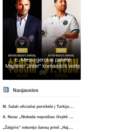
L. Messi gerokai pakėlė
Majamio „Inter“ komandos vertę
(8)
Naujausios
M. Salah oficialiai persikėlė į Turkijos ekipą „Trabzonspor“
A. Nusa: „Niekada neprašiau išvykti iš „RB Leipzig“ klubo“
„Žalgiris“ neturėjo šansų prieš „Hajduk“