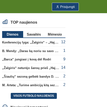
Prisijungti
TOP naujienos
Dienos
Savaitės
Mėnesio
12
Konferencijų lyga: „Žalgiris“ – „Hajduk“ (rungtynės tiesiogiai)
1
B. Mendy: „Darau ką noriu su savo pasaulio čempionato titulu“
9
„Barca“ jungiasi į kovą dėl Rodri
14
„Žalgiris“ neturėjo šansų prieš „Hajduk“
2
„Šiaulių“ sezoną gelbėti bandys D. Lastauskas
2
M. Arteta: „Turime ambiciją kitą sezoną kovoti dėl visų titulų“
VISOS FUTBOLO NAUJIENOS