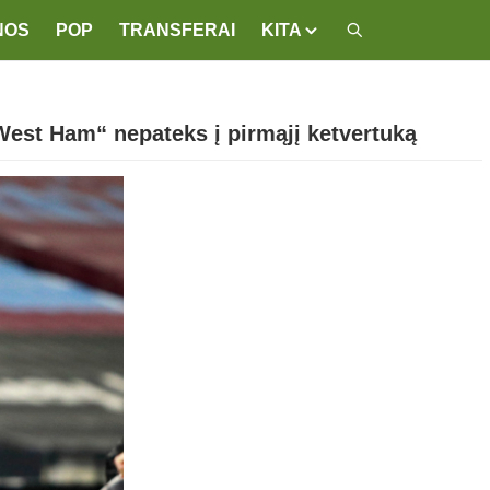
NOS
POP
TRANSFERAI
KITA
„West Ham“ nepateks į pirmąjį ketvertuką