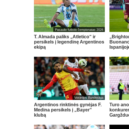
Pasaulio futbolo čempionatas 2026
T. Almada paliks „Atletico“ ir
„Brighton
persikels į legendinę Argentinos
Buonanot
ekipą
Ispanijoj
Vokietijos Bundesliga
Argentinos rinktinės gynėjas F.
Turo ano
Medina persikels į „Bayer“
konkuren
klubą
Gargždu