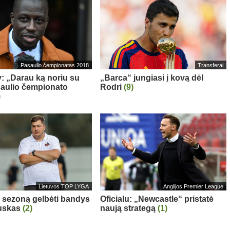
Pasaulio čempionatas 2018
Transferai
: „Darau ką noriu su
„Barca“ jungiasi į kovą dėl
aulio čempionato
Rodri
(9)
)
Lietuvos TOP LYGA
Anglijos Premier League
“ sezoną gelbėti bandys
Oficialu: „Newcastle“ pristatė
auskas
(2)
naują strategą
(1)