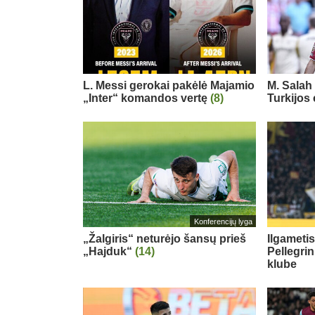
L. Messi gerokai pakėlė Majamio
M. Salah 
„Inter“ komandos vertę
(8)
Turkijos
Konferencijų lyga
„Žalgiris“ neturėjo šansų prieš
Ilgameti
„Hajduk“
(14)
Pellegri
klube