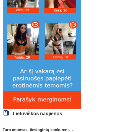
Lietuviškos naujienos
Turo anonsas: tiesioginių konkurentų dvikova Gargžduose