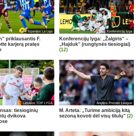
Ispanijos La Liga
Konferencijų lyga
“ priklausantis F.
Konferencijų lyga: „Žalgiris“ –
te karjerą pratęs
„Hajduk“ (rungtynės tiesiogiai)
e
(12)
Lietuvos TOP LYGA
Anglijos Premier League
nsas: tiesioginių
M. Arteta: „Turime ambiciją kitą
tų dvikova
sezoną kovoti dėl visų titulų“
(2)
ose