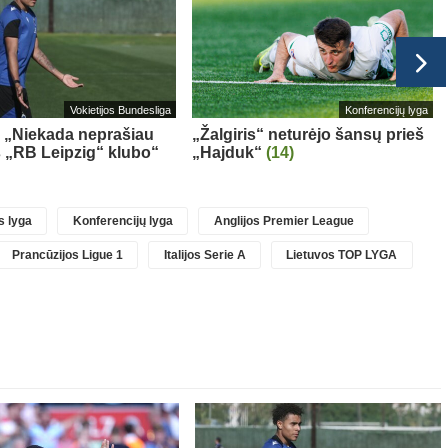
Vokietijos Bundesliga
Konferencijų lyga
 „Niekada neprašiau
„Žalgiris“ neturėjo šansų prieš
iš „RB Leipzig“ klubo“
„Hajduk“
(14)
 lyga
Konferencijų lyga
Anglijos Premier League
Prancūzijos Ligue 1
Italijos Serie A
Lietuvos TOP LYGA