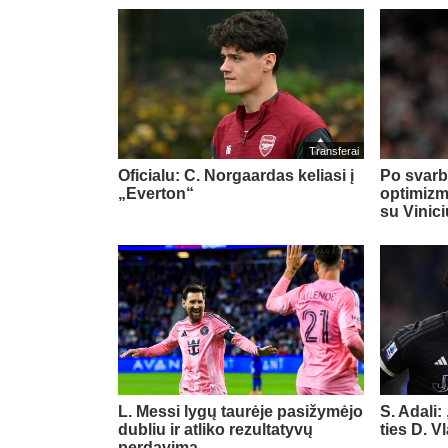
Transferai
Oficialu: C. Norgaardas keliasi į
Po svarb
„Everton“
optimizm
su Vinic
L. Messi lygų taurėje pasižymėjo
S. Adali:
dubliu ir atliko rezultatyvų
ties D. 
perdavimą