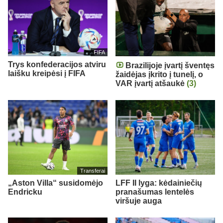
FIFA
Trys konfederacijos atviru
Brazilijoje įvartį šventęs
laišku kreipėsi į FIFA
žaidėjas įkrito į tunelį, o
VAR įvartį atšaukė
(3)
Transferai
„Aston Villa“ susidomėjo
LFF II lyga: kėdainiečių
Endricku
pranašumas lentelės
viršuje auga