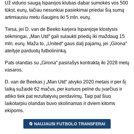
Už vidurio saugą Ispanijos klubas dabar sumokės vos 500
tūkst. eurų, tačiau nesunkiai pasiekimai priedai šią sumą
artimiausiu metu išaugins iki 5 mln. eurų.
Tiesa, jei D. van de Beeko karjera Ispanijoje klostysis
sėkmingai, „Man Utd“ gali sulaukti priedų iki maždaug 15
mln. eurų. Maža to, „United“ gaus dalį pajamų, jei „Girona“
ateityje parduotų futbolininką.
Pats olandas su „Girona“ pasirašys kontraktą iki 2028 metų
vasaros.
D. van de Beekas į „Man Utd“ atvyko 2020 metais ir per šį
laiką sužaidė 62 mačus, per kuriuos pelnė du įvarčius ir
atliko tiek pat rezultatyvių perdavimų. Taip pat šiuo
laikotarpiu olandas buvo skolinamas ir dviem kitoms
ekipoms.
🔄 NAUJAUSI FUTBOLO TRANSFERAI