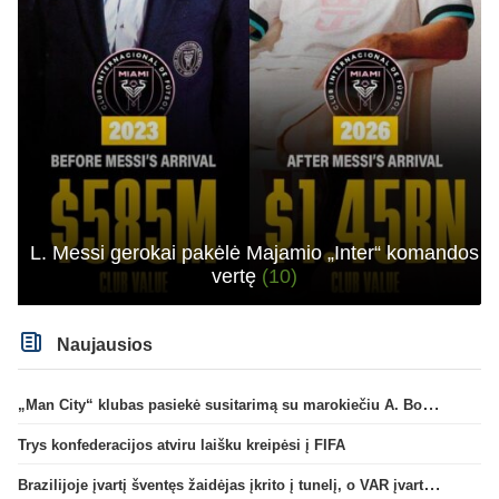
L. Messi gerokai pakėlė Majamio „Inter“ komandos
vertę
(10)
Naujausios
„Man City“ klubas pasiekė susitarimą su marokiečiu A. Bouaddi
Trys konfederacijos atviru laišku kreipėsi į FIFA
Brazilijoje įvartį šventęs žaidėjas įkrito į tunelį, o VAR įvartį atšaukė