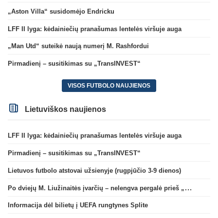
„Aston Villa“ susidomėjo Endricku
LFF II lyga: kėdainiečių pranašumas lentelės viršuje auga
„Man Utd“ suteikė naują numerį M. Rashfordui
Pirmadienį – susitikimas su „TransINVEST“
VISOS FUTBOLO NAUJIENOS
Lietuviškos naujienos
LFF II lyga: kėdainiečių pranašumas lentelės viršuje auga
Pirmadienį – susitikimas su „TransINVEST“
Lietuvos futbolo atstovai užsienyje (rugpjūčio 3-9 dienos)
Po dviejų M. Liužinaitės įvarčių – nelengva pergalė prieš „Bangą“
Informacija dėl bilietų į UEFA rungtynes Splite