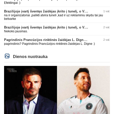
Efektingai :)
Brazilijoje įvartį šventęs žaidėjas įkrito į tunelį, o VAR įvartį atšaukė
1 val.
na ir organizatoriai ,palikti atvira tuneli ,kad ir uz reklaminiu skydu tai jau
betvarke
Brazilijoje įvartį šventęs žaidėjas įkrito į tunelį, o VAR įvartį atšaukė
2 val.
Nekoks jausmas.
Pagrindinis Prancūzijos rinktinės žaidėjas L. Digne papildė PSG gretas
2 val.
pagrindinis? Pagrindinis Prancūzijos rinktinės žaidėjas L. Digne :)
Dienos nuotrauka