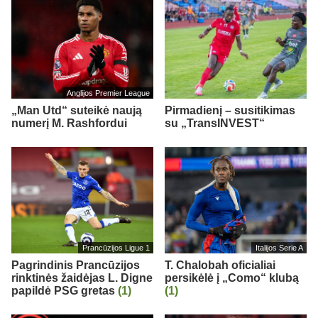
Anglijos Premier League
„Man Utd“ suteikė naują
Pirmadienį – susitikimas
numerį M. Rashfordui
su „TransINVEST“
Prancūzijos Ligue 1
Italijos Serie A
Pagrindinis Prancūzijos
T. Chalobah oficialiai
rinktinės žaidėjas L. Digne
persikėlė į „Como“ klubą
papildė PSG gretas
(1)
(1)