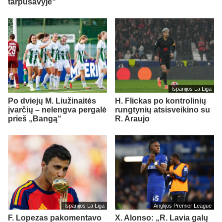
tarpusavyje“
Ispanijos La Liga
Po dviejų M. Liužinaitės
H. Flickas po kontrolinių
įvarčių – nelengva pergalė
rungtynių atsisveikino su
prieš „Bangą“
R. Araujo
Ispanijos La Liga
Anglijos Premier League
F. Lopezas pakomentavo
X. Alonso: „R. Lavia galų