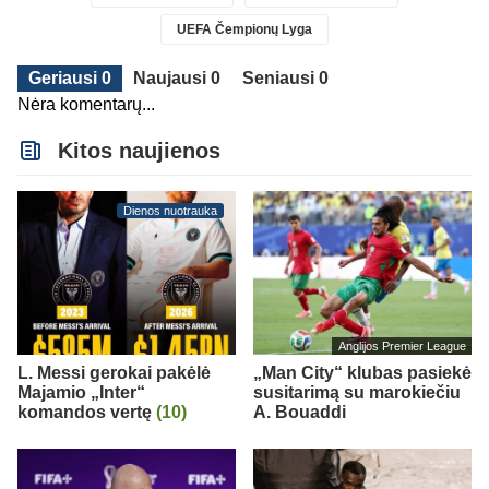
UEFA Čempionų Lyga
Geriausi 0
Naujausi 0
Seniausi 0
Nėra komentarų...
Kitos naujienos
Dienos nuotrauka
Anglijos Premier League
L. Messi gerokai pakėlė
„Man City“ klubas pasiekė
Majamio „Inter“
susitarimą su marokiečiu
komandos vertę
(10)
A. Bouaddi