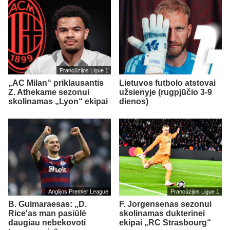
Prancūzijos Ligue 1
„AC Milan“ priklausantis
Lietuvos futbolo atstovai
Z. Athekame sezonui
užsienyje (rugpjūčio 3-9
skolinamas „Lyon“ ekipai
dienos)
Anglijos Premier League
Prancūzijos Ligue 1
B. Guimaraesas: „D.
F. Jorgensenas sezonui
Rice'as man pasiūlė
skolinamas dukterinei
daugiau nebekovoti
ekipai „RC Strasbourg“