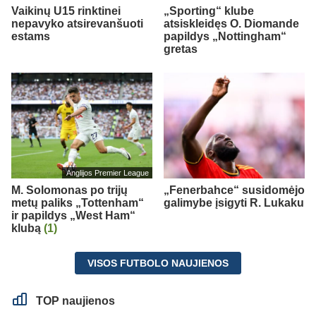
Vaikinų U15 rinktinei
„Sporting“ klube
nepavyko atsirevanšuoti
atsiskleidęs O. Diomande
estams
papildys „Nottingham“
gretas
Anglijos Premier League
M. Solomonas po trijų
„Fenerbahce“ susidomėjo
metų paliks „Tottenham“
galimybe įsigyti R. Lukaku
ir papildys „West Ham“
klubą
(1)
VISOS FUTBOLO NAUJIENOS
TOP naujienos