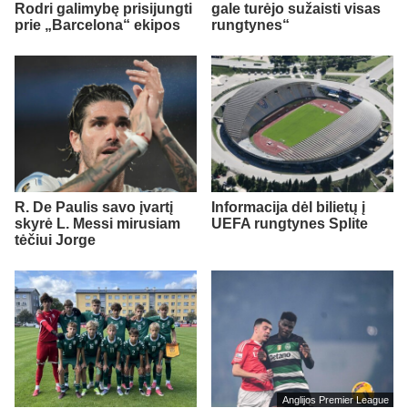
Rodri galimybę prisijungti
gale turėjo sužaisti visas
prie „Barcelona“ ekipos
rungtynes“
R. De Paulis savo įvartį
Informacija dėl bilietų į
skyrė L. Messi mirusiam
UEFA rungtynes Splite
tėčiui Jorge
Anglijos Premier League