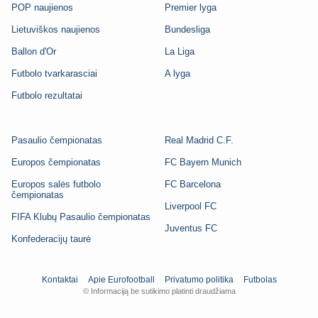
POP naujienos
Premier lyga
Lietuviškos naujienos
Bundesliga
Ballon d'Or
La Liga
Futbolo tvarkarasciai
A lyga
Futbolo rezultatai
Pasaulio čempionatas
Real Madrid C.F.
Europos čempionatas
FC Bayern Munich
Europos salės futbolo
FC Barcelona
čempionatas
Liverpool FC
FIFA Klubų Pasaulio čempionatas
Juventus FC
Konfederacijų taurė
Kontaktai
Apie Eurofootball
Privatumo politika
Futbolas
© Informaciją be sutikimo platinti draudžiama