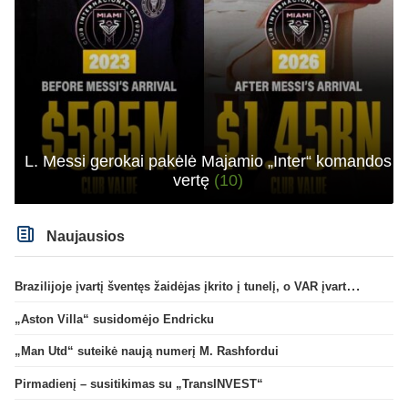
L. Messi gerokai pakėlė Majamio „Inter“ komandos
vertę
(10)
Naujausios
Brazilijoje įvartį šventęs žaidėjas įkrito į tunelį, o VAR įvartį atšaukė
„Aston Villa“ susidomėjo Endricku
„Man Utd“ suteikė naują numerį M. Rashfordui
Pirmadienį – susitikimas su „TransINVEST“