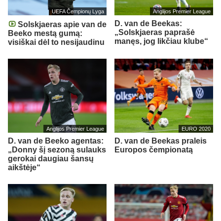
UEFA Čempionų Lyga
Anglijos Premier League
D. van de Beekas:
Solskjaeras apie van de
„Solskjaeras paprašė
Beeko mestą gumą:
manęs, jog likčiau klube“
visiškai dėl to nesijaudinu
Anglijos Premier League
EURO 2020
D. van de Beeko agentas:
D. van de Beekas praleis
„Donny šį sezoną sulauks
Europos čempionatą
gerokai daugiau šansų
aikštėje“