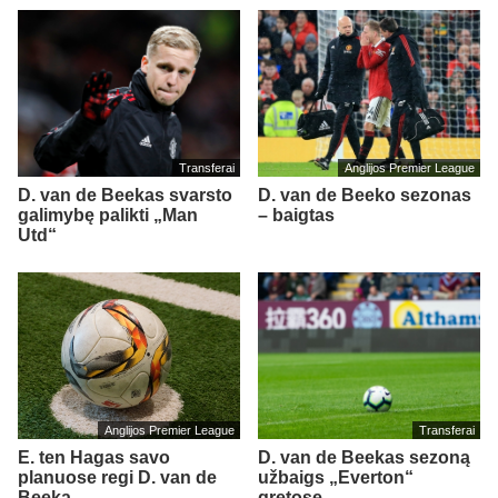
Transferai
Anglijos Premier League
D. van de Beekas svarsto
D. van de Beeko sezonas
galimybę palikti „Man
– baigtas
Utd“
Anglijos Premier League
Transferai
E. ten Hagas savo
D. van de Beekas sezoną
planuose regi D. van de
užbaigs „Everton“
Beeką
gretose