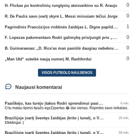
0
H. Flickas po kontrolinių rungtynių atsisveikino su R. Araujo
0
R. De Paulis savo įvartį skyrė L. Messi mirusiam tėčiui Jorge
1
Pagrindinis Prancūzijos rinktinės žaidėjas L. Digne papildė PSG gretas
0
F. Lopezas pakomentavo Rodri galimybę prisijungti prie „Barcelona“ ekipos
0
B. Guimaraesas: „D. Rice'as man pasiūlė daugiau nebekovoti tarpusavyje“
0
„Man Utd“ suteikė naują numerį M. Rashfordui
VISOS FUTBOLO NAUJIENOS
Naujausi komentarai
Paaiškėjo, kas turėjo įtakos Rodri sprendimui pasirinkti Barselonos pusę
6 min.
O tu matau tipinis tipažo egzZzpertas 😂 dar vienas. Rūpinkis savo reikalais.
Brazilijoje įvartį šventęs žaidėjas įkrito į tunelį, o VAR įvartį atšaukė
20 min.
Efektingai :)
Brazilijoje įvartį šventęs žaidėjas įkrito į tunelį, o VAR įvartį atšaukė
59 min.