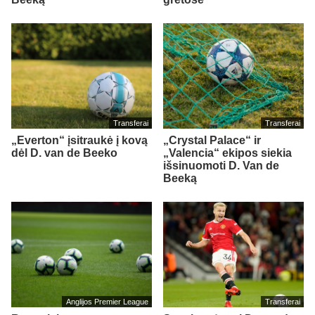
Transferai
Transferai
„Everton“ įsitraukė į kovą
„Crystal Palace“ ir
dėl D. van de Beeko
„Valencia“ ekipos siekia
išsinuomoti D. Van de
Beeką
Anglijos Premier League
Transferai