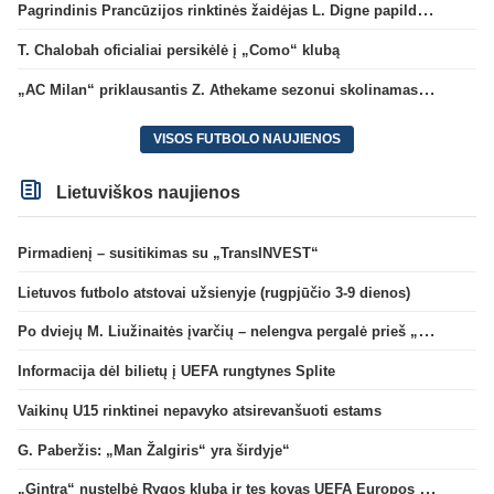
Pagrindinis Prancūzijos rinktinės žaidėjas L. Digne papildė PSG gretas
T. Chalobah oficialiai persikėlė į „Como“ klubą
„AC Milan“ priklausantis Z. Athekame sezonui skolinamas „Lyon“ ekipai
VISOS FUTBOLO NAUJIENOS
Lietuviškos naujienos
Pirmadienį – susitikimas su „TransINVEST“
Lietuvos futbolo atstovai užsienyje (rugpjūčio 3-9 dienos)
Po dviejų M. Liužinaitės įvarčių – nelengva pergalė prieš „Bangą“
Informacija dėl bilietų į UEFA rungtynes Splite
Vaikinų U15 rinktinei nepavyko atsirevanšuoti estams
G. Paberžis: „Man Žalgiris“ yra širdyje“
„Gintra“ nustelbė Rygos klubą ir tęs kovas UEFA Europos taurės atrankoje