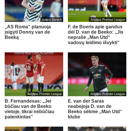
Italijos Serie A
Anglijos Premier League
„AS Roma“ planuoja
F. de Boeris apie gandus
įsigyti Donny van de
dėl D. van de Beeko: „Jis
Beeką
neprašė „Man Utd“
vadovų leidimo išvykti“
Anglijos Premier League
Anglijos Premier League
B. Fernandesas: „Jei
E. van der Saras
būčiau van de Beeko
neabejoja D. van de
vietoje, tikrai nebūčiau
Beeko sėkme „Man Utd“
patenkintas“
klube