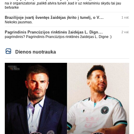
na ir organizatoriai ,palikti atvira tuneli ,kad ir uz reklaminiu skydu tai jau
betvarke
Brazilijoje įvartį šventęs žaidėjas įkrito į tunelį, o VAR įvartį atšaukė
1 val.
Nekoks jausmas.
Pagrindinis Prancūzijos rinktinės žaidėjas L. Digne papildė PSG gretas
2 val.
pagrindinis? Pagrindinis Prancūzijos rinktinės žaidėjas L. Digne :)
Dienos nuotrauka