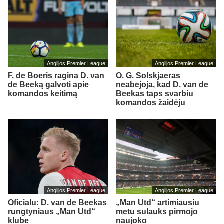
Anglijos Premier League
Anglijos Premier League
F. de Boeris ragina D. van
O. G. Solskjaeras
de Beeką galvoti apie
neabejoja, kad D. van de
komandos keitimą
Beekas taps svarbiu
komandos žaidėju
Anglijos Premier League
Anglijos Premier League
Oficialu: D. van de Beekas
„Man Utd“ artimiausiu
rungtyniaus „Man Utd“
metu sulauks pirmojo
klube
naujoko