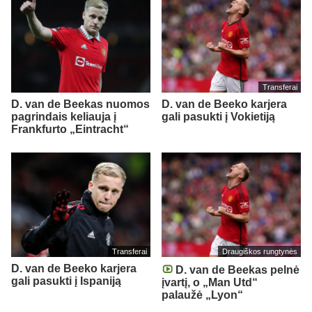
Transferai
D. van de Beekas nuomos
D. van de Beeko karjera
pagrindais keliauja į
gali pasukti į Vokietiją
Frankfurto „Eintracht“
Transferai
Draugiškos rungtynės
D. van de Beeko karjera
D. van de Beekas pelnė
gali pasukti į Ispaniją
įvartį, o „Man Utd“
palaužė „Lyon“