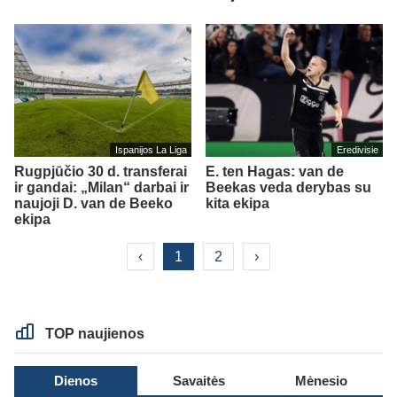
Ispanijos La Liga
Eredivisie
Rugpjūčio 30 d. transferai
E. ten Hagas: van de
ir gandai: „Milan“ darbai ir
Beekas veda derybas su
naujoji D. van de Beeko
kita ekipa
ekipa
‹
1
2
›
TOP naujienos
Dienos
Savaitės
Mėnesio