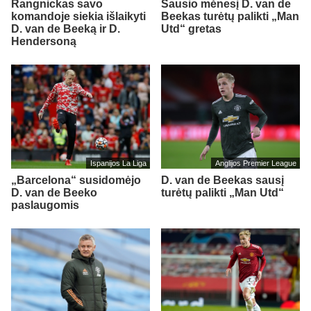
Rangnickas savo
Sausio mėnesį D. van de
komandoje siekia išlaikyti
Beekas turėtų palikti „Man
D. van de Beeką ir D.
Utd“ gretas
Hendersoną
Ispanijos La Liga
Anglijos Premier League
„Barcelona“ susidomėjo
D. van de Beekas sausį
D. van de Beeko
turėtų palikti „Man Utd“
paslaugomis