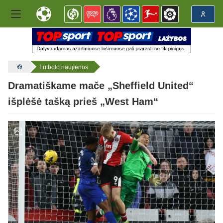
Futbolo naujienos
Dramatiškame mače „Sheffield United“
išplėšė tašką prieš „West Ham“