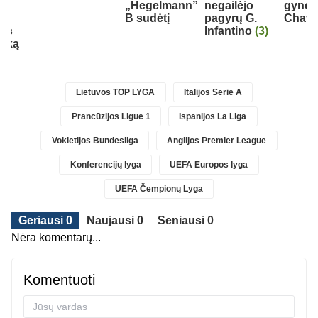
„Hegelmann”
negailėjo
gynėju
os
B sudėtį
pagyrų G.
Chava
nės
Infantino
(3)
inką
Lietuvos TOP LYGA
Italijos Serie A
Prancūzijos Ligue 1
Ispanijos La Liga
Vokietijos Bundesliga
Anglijos Premier League
Konferencijų lyga
UEFA Europos lyga
UEFA Čempionų Lyga
Geriausi 0
Naujausi 0
Seniausi 0
Nėra komentarų...
Komentuoti