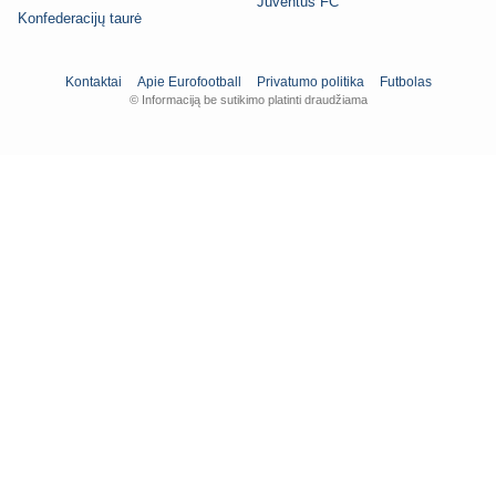
Juventus FC
Konfederacijų taurė
Kontaktai
Apie Eurofootball
Privatumo politika
Futbolas
© Informaciją be sutikimo platinti draudžiama