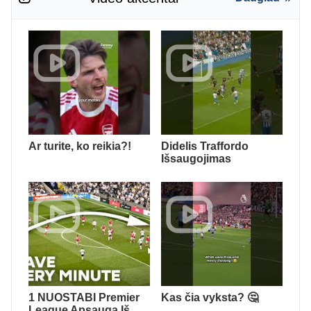
Ar turite, ko reikia?!
Didelis Traffordo
Išsaugojimas
1 NUOSTABI Premier
Kas čia vyksta? 🤔
League Apsauga Iš