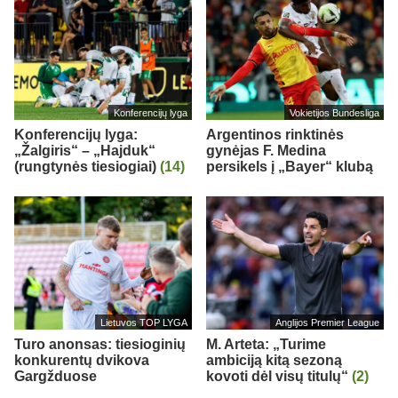
Konferencijų lyga
Vokietijos Bundesliga
Konferencijų lyga:
Argentinos rinktinės
„Žalgiris“ – „Hajduk“
gynėjas F. Medina
(rungtynės tiesiogiai)
(14)
persikels į „Bayer“ klubą
Lietuvos TOP LYGA
Anglijos Premier League
Turo anonsas: tiesioginių
M. Arteta: „Turime
konkurentų dvikova
ambiciją kitą sezoną
Gargžduose
kovoti dėl visų titulų“
(2)