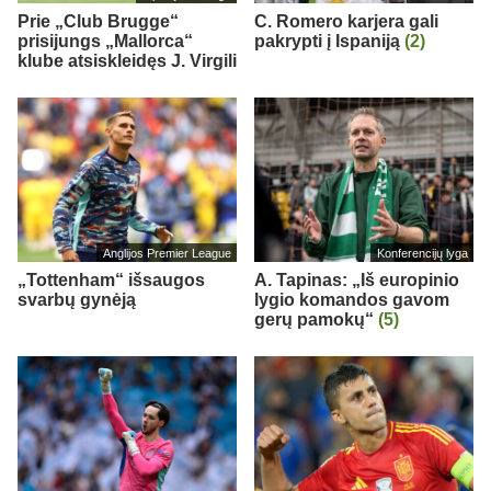
Prie „Club Brugge“
C. Romero karjera gali
prisijungs „Mallorca“
pakrypti į Ispaniją
(2)
klube atsiskleidęs J. Virgili
Anglijos Premier League
Konferencijų lyga
„Tottenham“ išsaugos
A. Tapinas: „Iš europinio
svarbų gynėją
lygio komandos gavom
gerų pamokų“
(5)