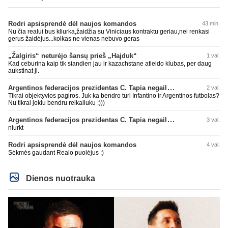
Rodri apsisprendė dėl naujos komandos
43 min.
Nu čia realui bus kliurka,žaidžia su Viniciaus kontraktu geriau,nei renkasi
gerus žaidėjus...kolkas ne vienas nebuvo geras
„Žalgiris“ neturėjo šansų prieš „Hajduk“
1 val.
Kad ceburina kaip tik siandien jau ir kazachstane atleido klubas, per daug
aukstinat ji.
Argentinos federacijos prezidentas C. Tapia negailėjo pagyrų G. Infantino
2 val.
Tikrai objektyvios pagiros. Juk ka bendro turi Infantino ir Argentinos futbolas?
Nu tikrai jokiu bendru reikaliuku :)))
Argentinos federacijos prezidentas C. Tapia negailėjo pagyrų G. Infantino
3 val.
niurkt
Rodri apsisprendė dėl naujos komandos
4 val.
Sėkmės gaudant Realo puolėjus :)
Dienos nuotrauka