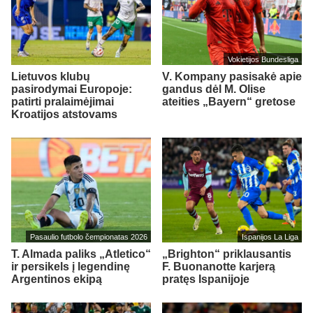
Vokietijos Bundesliga
Lietuvos klubų
V. Kompany pasisakė apie
pasirodymai Europoje:
gandus dėl M. Olise
patirti pralaimėjimai
ateities „Bayern“ gretose
Kroatijos atstovams
Pasaulio futbolo čempionatas 2026
Ispanijos La Liga
T. Almada paliks „Atletico“
„Brighton“ priklausantis
ir persikels į legendinę
F. Buonanotte karjerą
Argentinos ekipą
pratęs Ispanijoje