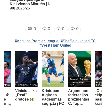
Kiekvienos Minutės [1-
90] 2025/26
😂
0
😍
0
😲
0
😡
0
#Anglijos Premier League
#Sheffield United FC
#West Ham United
Pasaulio futbolo
čempionatas
Anglijos
ransferai
Ispanijos La Liga
2026
League
lu:
Vinicius liks
Kristupas–
Argentinos
„Chel
s“ už
„Real“
Algirdas
federacijos
ekipa
dinę
gretose
(4)
Padegimas
prezidentas
pasipi
i sumą
sugrįžta į FC
C. Tapia
krašto