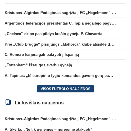
Kristupas–Algirdas Padegimas sugrįžta į FC „Hegelmann” B sudėtį
Argentinos federacijos prezidentas C. Tapia negailėjo pagyrų G. Infantino
„Chelsea“ ekipa pasipildys krašto gynėju P. Chavarria
Prie „Club Brugge“ prisijungs „Mallorca“ klube atsiskleidęs J. Virgili
C. Romero karjera gali pakrypti į Ispaniją
„Tottenham“ išsaugos svarbų gynėją
A. Tapinas: „Iš europinio lygio komandos gavom gerų pamokų“
VISOS FUTBOLO NAUJIENOS
Lietuviškos naujienos
Kristupas–Algirdas Padegimas sugrįžta į FC „Hegelmann” B sudėtį
A. Skerla: „Ne tik gynėmės – norėjome atakuoti“