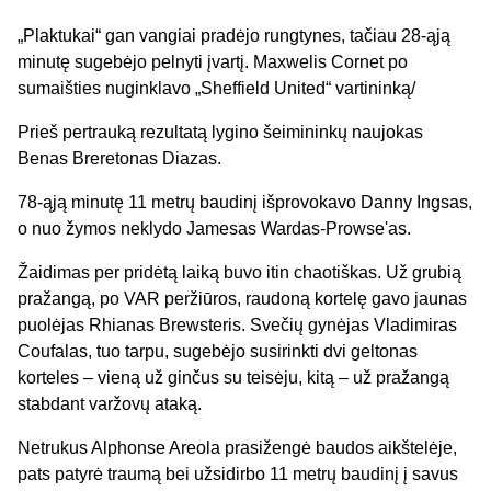
„Plaktukai“ gan vangiai pradėjo rungtynes, tačiau 28-ąją
minutę sugebėjo pelnyti įvartį. Maxwelis Cornet po
sumaišties nuginklavo „Sheffield United“ vartininką/
Prieš pertrauką rezultatą lygino šeimininkų naujokas
Benas Breretonas Diazas.
78-ąją minutę 11 metrų baudinį išprovokavo Danny Ingsas,
o nuo žymos neklydo Jamesas Wardas-Prowse'as.
Žaidimas per pridėtą laiką buvo itin chaotiškas. Už grubią
pražangą, po VAR peržiūros, raudoną kortelę gavo jaunas
puolėjas Rhianas Brewsteris. Svečių gynėjas Vladimiras
Coufalas, tuo tarpu, sugebėjo susirinkti dvi geltonas
korteles – vieną už ginčus su teisėju, kitą – už pražangą
stabdant varžovų ataką.
Netrukus Alphonse Areola prasižengė baudos aikštelėje,
pats patyrė traumą bei užsidirbo 11 metrų baudinį į savus