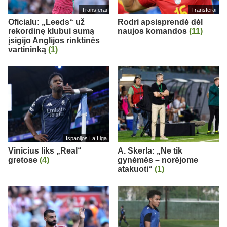
Transferai
Transferai
Oficialu: „Leeds“ už
Rodri apsisprendė dėl
rekordinę klubui sumą
naujos komandos
(11)
įsigijo Anglijos rinktinės
vartininką
(1)
Ispanijos La Liga
Vinicius liks „Real“
A. Skerla: „Ne tik
gretose
(4)
gynėmės – norėjome
atakuoti“
(1)