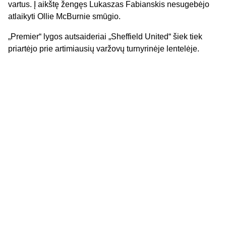
vartus. Į aikštę žengęs Lukaszas Fabianskis nesugebėjo
atlaikyti Ollie McBurnie smūgio.
„Premier“ lygos autsaideriai „Sheffield United“ šiek tiek
priartėjo prie artimiausių varžovų turnyrinėje lentelėje.