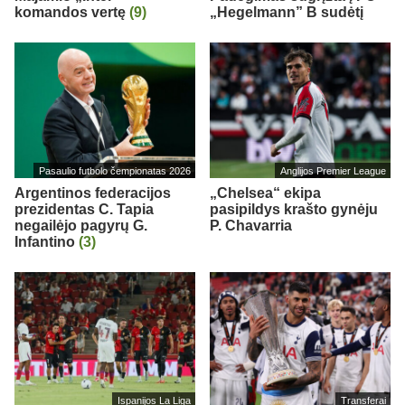
komandos vertę
(9)
„Hegelmann” B sudėtį
Pasaulio futbolo čempionatas 2026
Anglijos Premier League
Argentinos federacijos
„Chelsea“ ekipa
prezidentas C. Tapia
pasipildys krašto gynėju
negailėjo pagyrų G.
P. Chavarria
Infantino
(3)
Ispanijos La Liga
Transferai