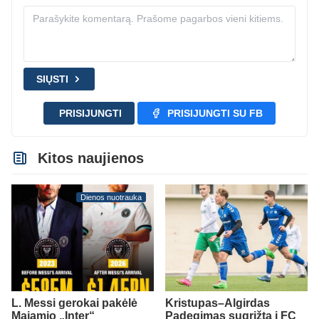
SIŲSTI
PRISIJUNGTI
PRISIJUNGTI SU FB
Kitos naujienos
Dienos nuotrauka
L. Messi gerokai pakėlė
Kristupas–Algirdas
Majamio „Inter“
Padegimas sugrįžta į FC