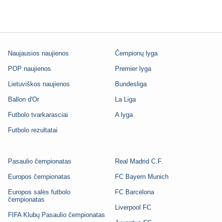
Naujausios naujienos
Čempionų lyga
POP naujienos
Premier lyga
Lietuviškos naujienos
Bundesliga
Ballon d'Or
La Liga
Futbolo tvarkarasciai
A lyga
Futbolo rezultatai
Pasaulio čempionatas
Real Madrid C.F.
Europos čempionatas
FC Bayern Munich
Europos salės futbolo
FC Barcelona
čempionatas
Liverpool FC
FIFA Klubų Pasaulio čempionatas