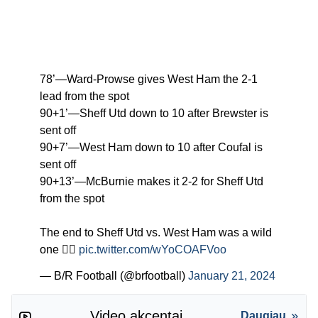
78’—Ward-Prowse gives West Ham the 2-1
lead from the spot
90+1’—Sheff Utd down to 10 after Brewster is
sent off
90+7’—West Ham down to 10 after Coufal is
sent off
90+13’—McBurnie makes it 2-2 for Sheff Utd
from the spot
The end to Sheff Utd vs. West Ham was a wild
one 😮‍💨
pic.twitter.com/wYoCOAFVoo
— B/R Football (@brfootball)
January 21, 2024
Video akcentai
Daugiau