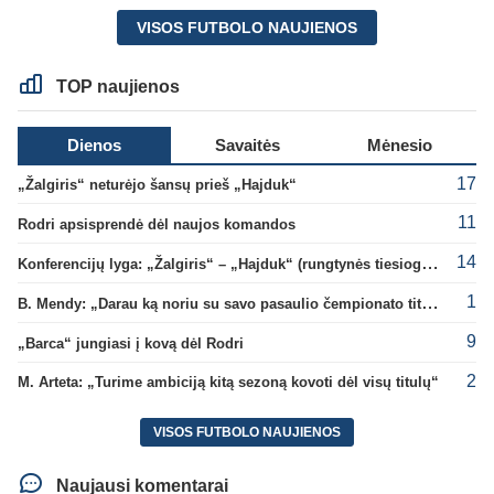
VISOS FUTBOLO NAUJIENOS
TOP naujienos
Dienos
Savaitės
Mėnesio
17
„Žalgiris“ neturėjo šansų prieš „Hajduk“
11
Rodri apsisprendė dėl naujos komandos
14
Konferencijų lyga: „Žalgiris“ – „Hajduk“ (rungtynės tiesiogiai)
1
B. Mendy: „Darau ką noriu su savo pasaulio čempionato titulu“
9
„Barca“ jungiasi į kovą dėl Rodri
2
M. Arteta: „Turime ambiciją kitą sezoną kovoti dėl visų titulų“
VISOS FUTBOLO NAUJIENOS
Naujausi komentarai