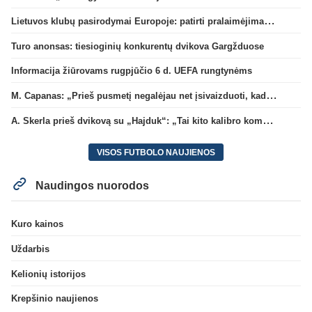
Lietuvos klubų pasirodymai Europoje: patirti pralaimėjimai Kroatijos atstovams
Turo anonsas: tiesioginių konkurentų dvikova Gargžduose
Informacija žiūrovams rugpjūčio 6 d. UEFA rungtynėms
M. Capanas: „Prieš pusmetį negalėjau net įsivaizduoti, kad žaisime prieš „Hajduk“
A. Skerla prieš dvikovą su „Hajduk“: „Tai kito kalibro komanda“
VISOS FUTBOLO NAUJIENOS
Naudingos nuorodos
Kuro kainos
Uždarbis
Kelionių istorijos
Krepšinio naujienos