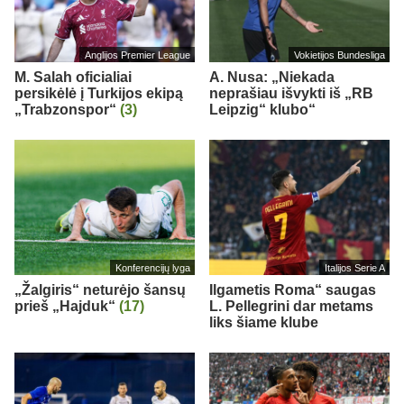
Anglijos Premier League
Vokietijos Bundesliga
M. Salah oficialiai
A. Nusa: „Niekada
persikėlė į Turkijos ekipą
neprašiau išvykti iš „RB
„Trabzonspor“
(3)
Leipzig“ klubo“
Konferencijų lyga
Italijos Serie A
„Žalgiris“ neturėjo šansų
Ilgametis Roma“ saugas
prieš „Hajduk“
(17)
L. Pellegrini dar metams
liks šiame klube