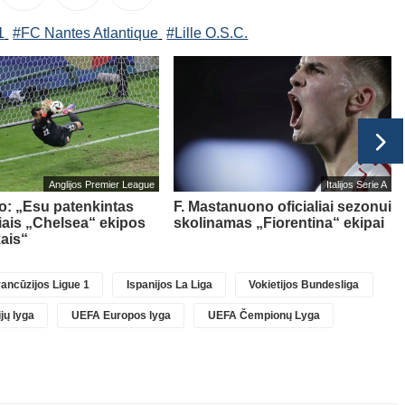
1
#FC Nantes Atlantique
#Lille O.S.C.
Anglijos Premier League
Italijos Serie A
o: „Esu patenkintas
F. Mastanuono oficialiai sezonui
iais „Chelsea“ ekipos
skolinamas „Fiorentina“ ekipai
kais“
ancūzijos Ligue 1
Ispanijos La Liga
Vokietijos Bundesliga
jų lyga
UEFA Europos lyga
UEFA Čempionų Lyga