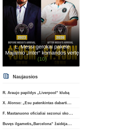
L. Messi gerokai pakėlė
Majamio „Inter“ komandos vertę
(10)
Naujausios
R. Araujo papildys „Liverpool“ klubą
X. Alonso: „Esu patenkintas dabartiniais „Chelsea“ ekipos vartininkais“
F. Mastanuono oficialiai sezonui skolinamas „Fiorentina“ ekipai
Buvęs ilgametis„Barcelona“ žaidėjas S. Roberto artėja link persikėlimo į MLS