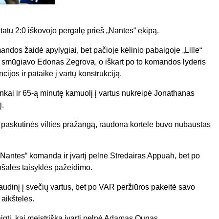
ultatu 2:0 iškovojo pergalę prieš „Nantes“ ekipą.
ndos žaidė apylygiai, bet pačioje kėlinio pabaigoje „Lille“
i smūgiavo Edonas Zegrova, o iškart po to komandos lyderis
jos ir pataikė į vartų konstrukciją.
nkai ir 65-ą minutę kamuolį į vartus nukreipė Jonathanas
į.
ž paskutinės vilties pražangą, raudona kortele buvo nubaustas
Nantes“ komanda ir įvartį pelnė Stredairas Appuah, bet po
ošalės taisyklės pažeidimo.
audinį į svečių vartus, bet po VAR peržiūros pakeitė savo
aikštelės.
aigtį, kai meistrišką įvartį pelnė Adamas Ounas.