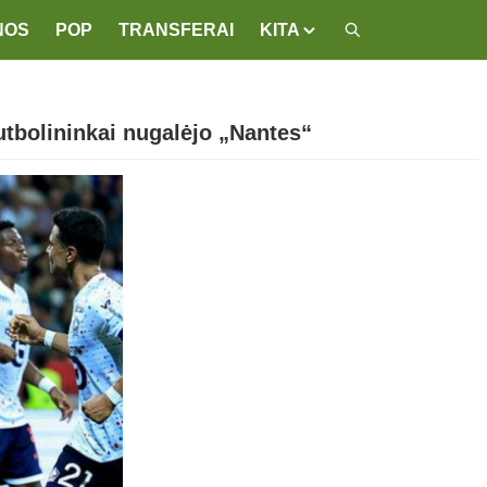
NOS
POP
TRANSFERAI
KITA
utbolininkai nugalėjo „Nantes“