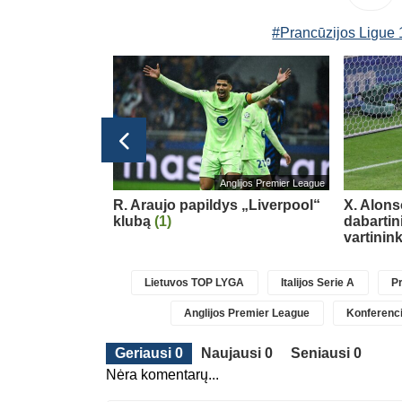
#Prancūzijos Ligue 
bolo čempionatas 2026
Anglijos Premier League
acijos
R. Araujo papildys „Liverpool“
X. Alons
pia negailėjo
klubą
(1)
dabartin
ino
(4)
vartinin
Lietuvos TOP LYGA
Italijos Serie A
Pr
Anglijos Premier League
Konferenci
Geriausi 0
Naujausi 0
Seniausi 0
Nėra komentarų...