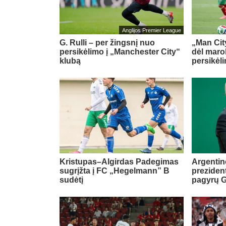
Anglijos Premier League
G. Rulli – per žingsnį nuo
„Man City
persikėlimo į „Manchester City“
dėl maro
klubą
persikėl
Kristupas–Algirdas Padegimas
Argentin
sugrįžta į FC „Hegelmann” B
preziden
sudėtį
pagyrų G