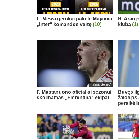
L. Messi gerokai pakėlė Majamio
R. Arauj
„Inter“ komandos vertę
(10)
klubą
(1)
Italijos Serie A
F. Mastanuono oficialiai sezonui
Buvęs il
skolinamas „Fiorentina“ ekipai
žaidėjas 
persikėl