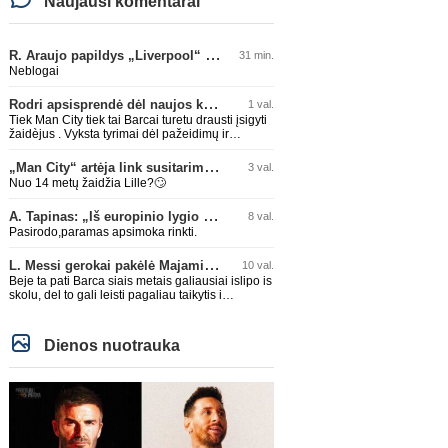
Naujausi komentarai
R. Araujo papildys „Liverpool“ klubą
31 min.
Neblogai
Rodri apsisprendė dėl naujos komandos
1 val.
Tiek Man City tiek tai Barcai turetu drausti įsigyti
žaidèjus . Vyksta tyrimai dėl pažeidimų ir
dideliais skolos . APGAILĖTINA kai taip lygos
leidžia daryti.
„Man City“ artėja link susitarimo dėl marokiečio A. Bouaddi persikėlimo
3 val.
Nuo 14 metų žaidžia Lille?🙄
A. Tapinas: „Iš europinio lygio komandos gavom gerų pamokų“
8 val.
Pasirodo,paramas apsimoka rinkti.
L. Messi gerokai pakėlė Majamio „Inter“ komandos vertę
10 val.
Beje ta pati Barca siais metais galiausiai islipo is
skolu, del to gali leisti pagaliau taikytis i
komandos pildyma ka ir daro su Adeyemi, Rodri,
visa Julian Alvarez saga.
Dienos nuotrauka