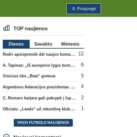
Prisijungti
TOP naujienos
Dienos
Savaitės
Mėnesio
12
Rodri apsisprendė dėl naujos komandos
6
A. Tapinas: „Iš europinio lygio komandos gavom gerų pamokų“
5
Vinicius liks „Real“ gretose
4
Argentinos federacijos prezidentas C. Tapia negailėjo pagyrų G. Infantino
2
C. Romero karjera gali pakrypti į Ispaniją
1
Oficialu: „Leeds“ už rekordinę klubui sumą įsigijo Anglijos rinktinės vartininką
VISOS FUTBOLO NAUJIENOS