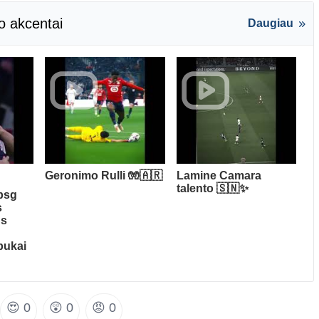
o akcentai
Daugiau
Geronimo Rulli 🧤🇦🇷
Lamine Camara
talento 🇸🇳✨
 psg
s
ds
pukai
😍
0
😲
0
😡
0