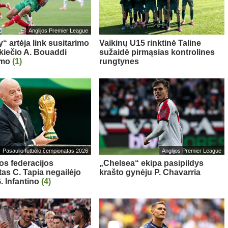
Anglijos Premier League
“ artėja link susitarimo
Vaikinų U15 rinktinė Taline
kiečio A. Bouaddi
sužaidė pirmąsias kontrolines
imo
(1)
rungtynes
Pasaulio futbolo čempionatas 2026
Anglijos Premier League
os federacijos
„Chelsea“ ekipa pasipildys
tas C. Tapia negailėjo
krašto gynėju P. Chavarria
. Infantino
(4)