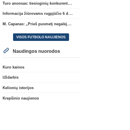
Turo anonsas: tiesioginių konkurentų dvikova Gargžduose
Informacija žiūrovams rugpjūčio 6 d. UEFA rungtynėms
M. Capanas: „Prieš pusmetį negalėjau net įsivaizduoti, kad žaisime prieš „Hajduk“
VISOS FUTBOLO NAUJIENOS
Naudingos nuorodos
Kuro kainos
Uždarbis
Kelionių istorijos
Krepšinio naujienos