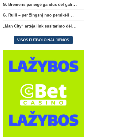
G. Bremeris paneigė gandus dėl galimo išvykimo iš „Juventus“ klubo
G. Rulli – per žingsnį nuo persikėlimo į „Manchester City“ klubą
„Man City“ artėja link susitarimo dėl marokiečio A. Bouaddi persikėlimo
VISOS FUTBOLO NAUJIENOS