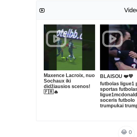
Vide
Maxence Lacroix, nuo
BLAISOU ❤️💙
Sochaux iki
futbolas ligue1
didžiausios scenos!
sportas futbola
🇫🇷🔥
ligue1mcdonal
soceris futbolo
trumpukai trum
😂
0