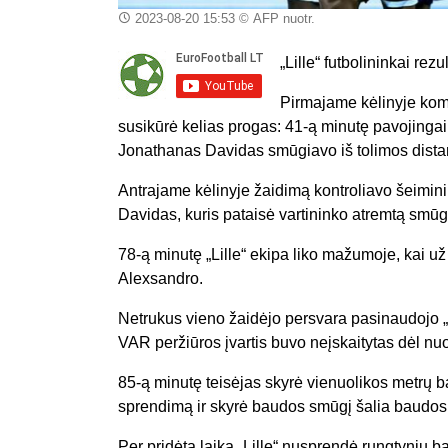
2023-08-20 15:53
© AFP nuotr.
„Lille“ futbolininkai rez
Pirmajame kėlinyje koma
susikūrė kelias progas: 41-ą minutę pavojinga
Jonathanas Davidas smūgiavo iš tolimos distanci
Antrajame kėlinyje žaidimą kontroliavo šeimini
Davidas, kuris pataisė vartininko atremtą smūg
78-ą minutę „Lille“ ekipa liko mažumoje, kai u
Alexsandro.
Netrukus vieno žaidėjo persvara pasinaudojo „
VAR peržiūros įvartis buvo neįskaitytas dėl nu
85-ą minutę teisėjas skyrė vienuolikos metrų b
sprendimą ir skyrė baudos smūgį šalia baudos 
Per pridėtą laiką „Lille“ nusprendė rungtynių b