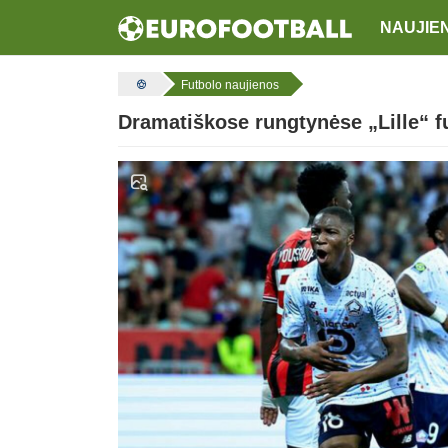
NAUJIE
Futbolo naujienos
Dramatiškose rungtynėse „Lille“ f