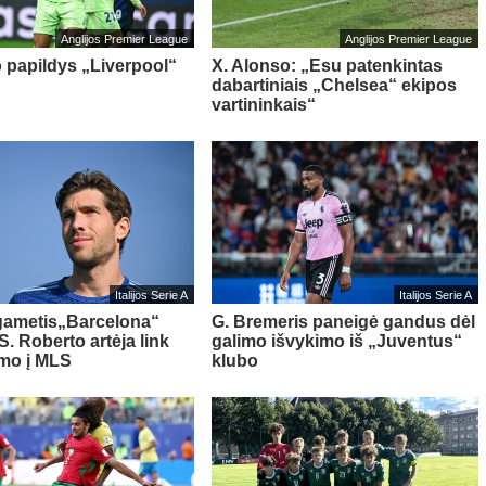
Anglijos Premier League
Anglijos Premier League
o papildys „Liverpool“
X. Alonso: „Esu patenkintas
dabartiniais „Chelsea“ ekipos
vartininkais“
Italijos Serie A
Italijos Serie A
gametis„Barcelona“
G. Bremeris paneigė gandus dėl
S. Roberto artėja link
galimo išvykimo iš „Juventus“
imo į MLS
klubo