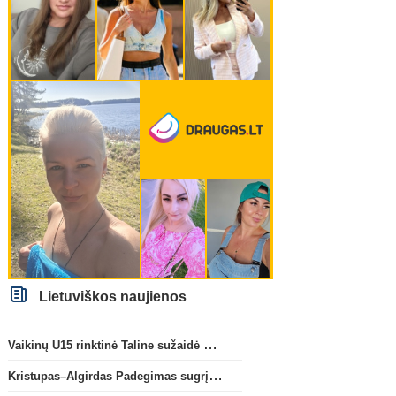
Lietuviškos naujienos
Vaikinų U15 rinktinė Taline sužaidė pirmąsias kontrolines rungtynes
Kristupas–Algirdas Padegimas sugrįžta į FC „Hegelmann” B sudėtį