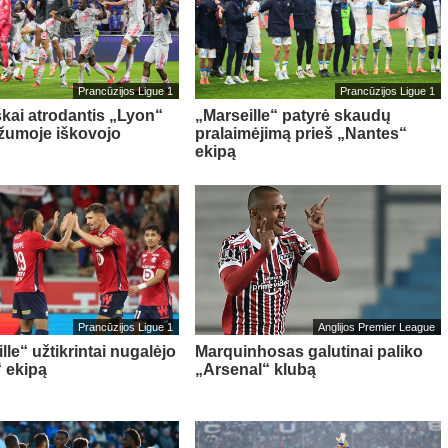
Prancūzijos Ligue 1
Prancūzijos Ligue 1
škai atrodantis „Lyon“
„Marseille“ patyrė skaudų
ažumoje iškovojo
pralaimėjimą prieš „Nantes“
ekipą
Prancūzijos Ligue 1
Anglijos Premier League
le“ užtikrintai nugalėjo
Marquinhosas galutinai paliko
 ekipą
„Arsenal“ klubą