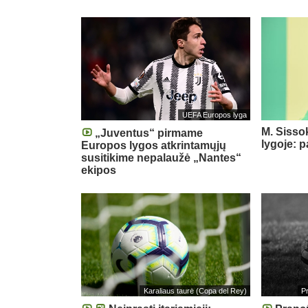
UEFA Europos lyga
M. Sisso
„Juventus“ pirmame
lygoje: 
Europos lygos atkrintamųjų
susitikime nepalaužė „Nantes“
ekipos
Karaliaus taurė (Copa del Rey)
P