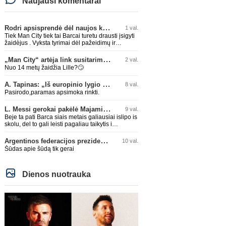
Naujausi komentarai
Rodri apsisprendė dėl naujos komandos
1 val.
Tiek Man City tiek tai Barcai turetu drausti įsigyti
žaidèjus . Vyksta tyrimai dėl pažeidimų ir
dideliais skolos . APGAILĖTINA kai taip lygos
leidžia daryti.
„Man City“ artėja link susitarimo dėl marokiečio A. Bouaddi persikėlimo
2 val.
Nuo 14 metų žaidžia Lille?🙄
A. Tapinas: „Iš europinio lygio komandos gavom gerų pamokų“
8 val.
Pasirodo,paramas apsimoka rinkti.
L. Messi gerokai pakėlė Majamio „Inter“ komandos vertę
9 val.
Beje ta pati Barca siais metais galiausiai islipo is
skolu, del to gali leisti pagaliau taikytis i
komandos pildyma ka ir daro su Adeyemi, Rodri,
visa Julian Alvarez saga.
Argentinos federacijos prezidentas C. Tapia negailėjo pagyrų G. Infantino
10 val.
Šūdas apie šūdą tik gerai
Dienos nuotrauka