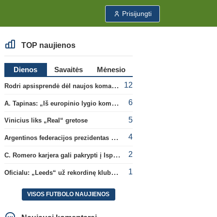
Prisijungti
TOP naujienos
Dienos
Savaitės
Mėnesio
12
Rodri apsisprendė dėl naujos komandos
6
A. Tapinas: „Iš europinio lygio komandos gavom gerų pamokų“
5
Vinicius liks „Real“ gretose
4
Argentinos federacijos prezidentas C. Tapia negailėjo pagyrų G. Infantino
2
C. Romero karjera gali pakrypti į Ispaniją
1
Oficialu: „Leeds“ už rekordinę klubui sumą įsigijo Anglijos rinktinės vartininką
VISOS FUTBOLO NAUJIENOS