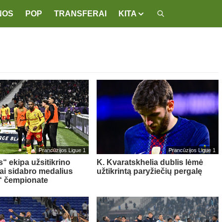
NOS
POP
TRANSFERAI
KITA
Prancūzijos Ligue 1
Prancūzijos Ligue 1
“ ekipa užsitikrino
K. Kvaratskhelia dublis lėmė
ai sidabro medalius
užtikrintą paryžiečių pergalę
“ čempionate