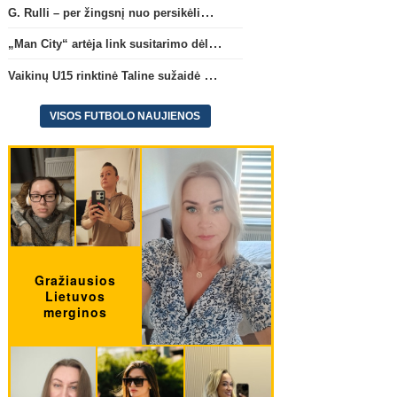
G. Rulli – per žingsnį nuo persikėlimo į „Manchester City“ klubą
„Man City“ artėja link susitarimo dėl marokiečio A. Bouaddi persikėlimo
Vaikinų U15 rinktinė Taline sužaidė pirmąsias kontrolines rungtynes
VISOS FUTBOLO NAUJIENOS