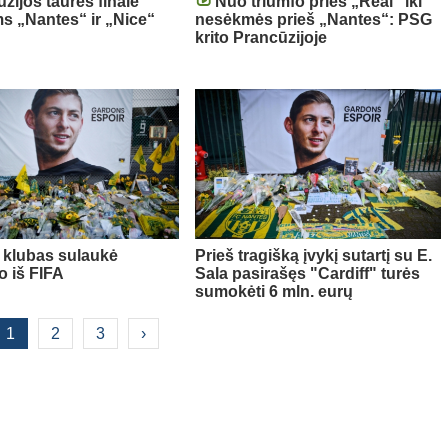
zijos taurės finale
Nuo triumfo prieš „Real“ iki
s „Nantes“ ir „Nice“
nesėkmės prieš „Nantes“: PSG
krito Prancūzijoje
" klubas sulaukė
Prieš tragišką įvykį sutartį su E.
o iš FIFA
Sala pasirašęs "Cardiff" turės
sumokėti 6 mln. eurų
1
2
3
›