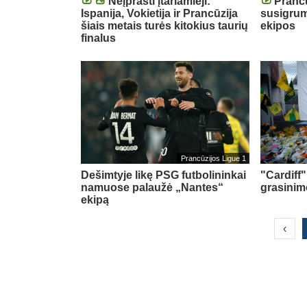
Neįprasti įtariamieji:
Prancū
Ispanija, Vokietija ir Prancūzija
susigrum
šiais metais turės kitokius taurių
ekipos
finalus
Prancūzijos Ligue 1
Dešimtyje likę PSG futbolininkai
"Cardiff
namuose palaužė „Nantes“
grasinim
ekipą
‹