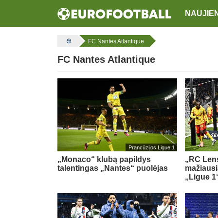
NAUJIE
FC Nantes Atlantique
FC Nantes Atlantique
Prancūzijos Ligue 1
„Monaco“ klubą papildys
„RC Lens
talentingas „Nantes“ puolėjas
mažiausi
„Ligue 1