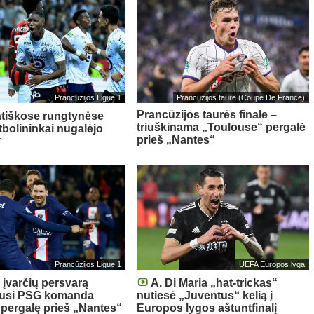
Prancūzijos Ligue 1
Prancūzijos taurė (Coupe De France)
Prancūzijos taurės finale –
tiškose rungtynėse
triuškinama „Toulouse“ pergalė
utbolininkai nugalėjo
prieš „Nantes“
“
Prancūzijos Ligue 1
UEFA Europos lyga
 įvarčių persvarą
A. Di Maria „hat-trickas“
iusi PSG komanda
nutiesė „Juventus“ kelią į
 pergalę prieš „Nantes“
Europos lygos aštuntfinalį