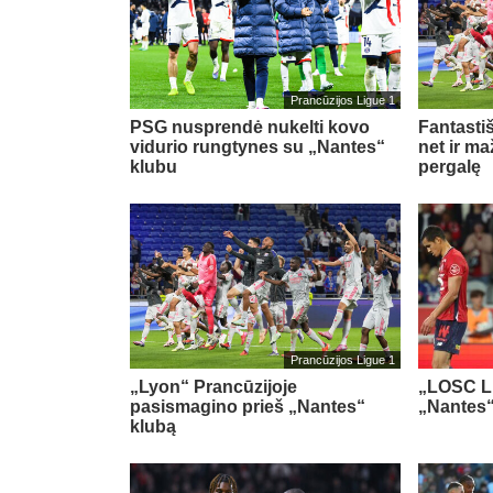
Prancūzijos Ligue 1
PSG nusprendė nukelti kovo
Fantasti
vidurio rungtynes su „Nantes“
net ir m
klubu
pergalę
Prancūzijos Ligue 1
„Lyon“ Prancūzijoje
„LOSC Lil
pasismagino prieš „Nantes“
„Nantes“
klubą