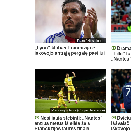
Prancūzijos Ligue 1
„Lyon“ klubas Prancūzijoje
Drama
iškovojo antrąją pergalę paeiliui
„Lille“ f
„Nantes
Prancūzijos taurė (Coupe De France)
Nesiliauja stebinti: „Nantes“
Dviejų
antrus metus iš eilės žais
iššvaisč
Prancūzijos taurės finale
iškovojo