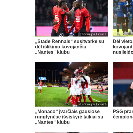
Prancūzijos Ligue 1
„Stade Rennais“ susitvarkė su
Dėl viet
dėl išlikimo kovojančiu
kovojant
„Nantes“ klubu
nusileid
Prancūzijos Ligue 1
„Monaco“ įvarčiais gausiose
PSG prar
rungtynėse išsiskyrė taikiai su
čempion
„Nantes“ klubu