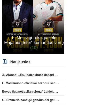
L. Messi gerokai pakėlė
Majamio „Inter“ komandos vertę
(10)
Naujausios
X. Alonso: „Esu patenkintas dabartiniais „Chelsea“ ekipos vartininkais“
F. Mastanuono oficialiai sezonui skolinamas „Fiorentina“ ekipai
Buvęs ilgametis„Barcelona“ žaidėjas S. Roberto artėja link persikėlimo į MLS
G. Bremeris paneigė gandus dėl galimo išvykimo iš „Juventus“ klubo