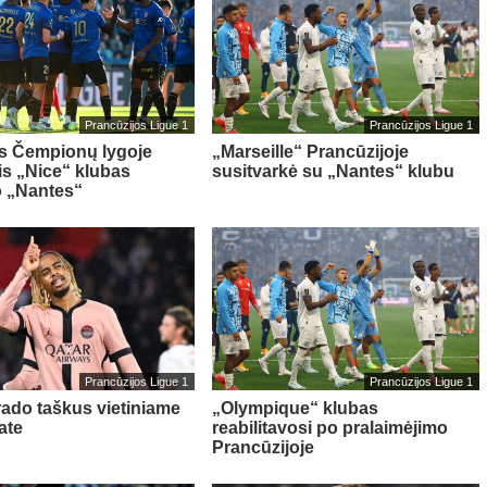
Prancūzijos Ligue 1
Prancūzijos Ligue 1
os Čempionų lygoje
„Marseille“ Prancūzijoje
is „Nice“ klubas
susitvarkė su „Nantes“ klubu
o „Nantes“
Prancūzijos Ligue 1
Prancūzijos Ligue 1
ado taškus vietiniame
„Olympique“ klubas
ate
reabilitavosi po pralaimėjimo
Prancūzijoje