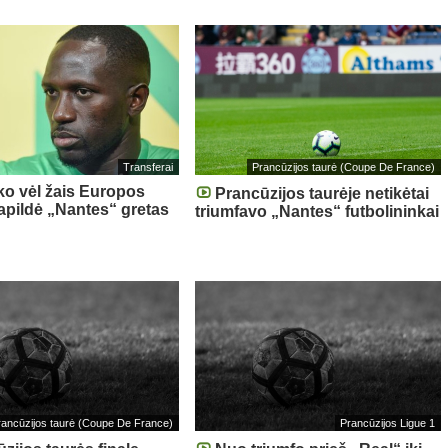
Transferai
Prancūzijos taurė (Coupe De France)
ko vėl žais Europos
Prancūzijos taurėje netikėtai
papildė „Nantes“ gretas
triumfavo „Nantes“ futbolininkai
rancūzijos taurė (Coupe De France)
Prancūzijos Ligue 1