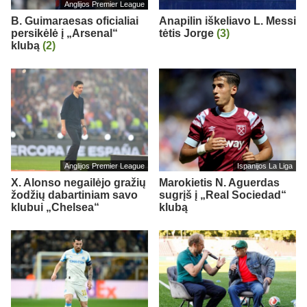
Anglijos Premier League
B. Guimaraesas oficialiai
Anapilin iškeliavo L. Messi
persikėlė į „Arsenal“
tėtis Jorge
(3)
klubą
(2)
Anglijos Premier League
Ispanijos La Liga
X. Alonso negailėjo gražių
Marokietis N. Aguerdas
žodžių dabartiniam savo
sugrįš į „Real Sociedad“
klubui „Chelsea“
klubą