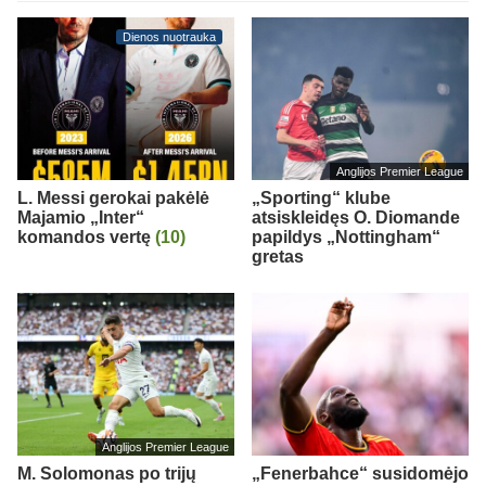
Dienos nuotrauka
Anglijos Premier League
L. Messi gerokai pakėlė
„Sporting“ klube
Majamio „Inter“
atsiskleidęs O. Diomande
komandos vertę
(10)
papildys „Nottingham“
gretas
Anglijos Premier League
M. Solomonas po trijų
„Fenerbahce“ susidomėjo