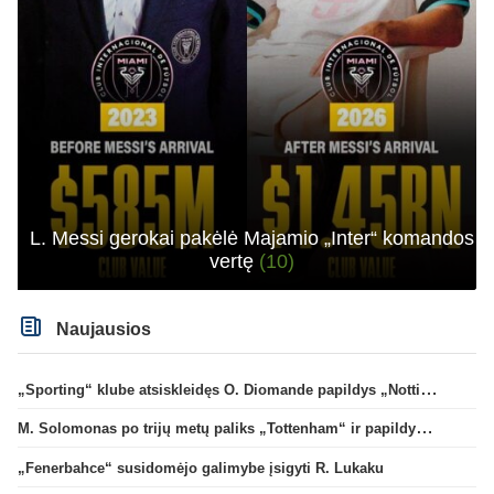
L. Messi gerokai pakėlė Majamio „Inter“ komandos
vertę
(10)
Naujausios
„Sporting“ klube atsiskleidęs O. Diomande papildys „Nottingham“ gretas
M. Solomonas po trijų metų paliks „Tottenham“ ir papildys „West Ham“ klubą
„Fenerbahce“ susidomėjo galimybe įsigyti R. Lukaku