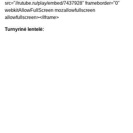
src="//rutube.ru/play/embed/7437928" frameborder="0"
webkitAllowFullScreen mozallowfullscreen
allowfullscreen></iframe>
Turnyrinė lentelė: