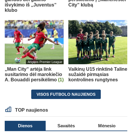
išvykimo iš „Juventus“
City“ klubą
klubo
Anglijos Premier League
„Man City“ artėja link
Vaikinų U15 rinktinė Taline
susitarimo dėl marokiečio
sužaidė pirmąsias
A. Bouaddi persikėlimo
(1)
kontrolines rungtynes
VISOS FUTBOLO NAUJIENOS
TOP naujienos
Dienos
Savaitės
Mėnesio