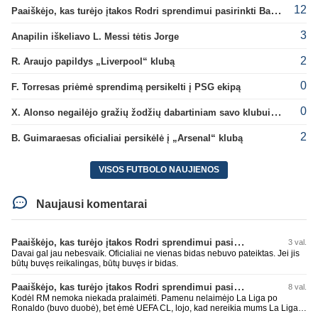
12
Paaiškėjo, kas turėjo įtakos Rodri sprendimui pasirinkti Barselonos pusę
3
Anapilin iškeliavo L. Messi tėtis Jorge
2
R. Araujo papildys „Liverpool“ klubą
0
F. Torresas priėmė sprendimą persikelti į PSG ekipą
0
X. Alonso negailėjo gražių žodžių dabartiniam savo klubui „Chelsea“
2
B. Guimaraesas oficialiai persikėlė į „Arsenal“ klubą
VISOS FUTBOLO NAUJIENOS
Naujausi komentarai
Paaiškėjo, kas turėjo įtakos Rodri sprendimui pasirinkti Barselonos pusę
3 val.
Davai gal jau nebesvaik. Oficialiai ne vienas bidas nebuvo pateiktas. Jei jis
būtų buvęs reikalingas, būtų buvęs ir bidas.
Paaiškėjo, kas turėjo įtakos Rodri sprendimui pasirinkti Barselonos pusę
8 val.
Kodėl RM nemoka niekada pralaimėti. Pamenu nelaimėjo La Liga po
Ronaldo (buvo duobė), bet ėmė UEFA CL, lojo, kad nereikia mums La Liga,