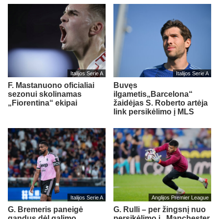
Italijos Serie A
Italijos Serie A
F. Mastanuono oficialiai
Buvęs
sezonui skolinamas
ilgametis„Barcelona“
„Fiorentina“ ekipai
žaidėjas S. Roberto artėja
link persikėlimo į MLS
Italijos Serie A
Anglijos Premier League
G. Bremeris paneigė
G. Rulli – per žingsnį nuo
gandus dėl galimo
persikėlimo į „Manchester