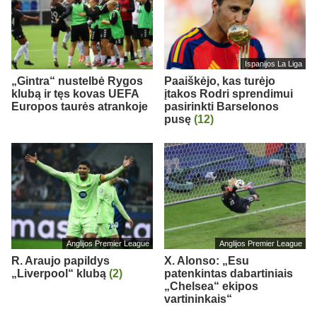
Ispanijos La Liga
„Gintra“ nustelbė Rygos
Paaiškėjo, kas turėjo
klubą ir tęs kovas UEFA
įtakos Rodri sprendimui
Europos taurės atrankoje
pasirinkti Barselonos
pusę
(12)
Anglijos Premier League
Anglijos Premier League
R. Araujo papildys
X. Alonso: „Esu
„Liverpool“ klubą
(2)
patenkintas dabartiniais
„Chelsea“ ekipos
vartininkais“