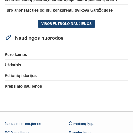
Turo anonsas: tiesioginių konkurentų dvikova Gargžduose
VISOS FUTBOLO NAUJIENOS
Naudingos nuorodos
Kuro kainos
Uždarbis
Kelionių istorijos
Krepšinio naujienos
Naujausios naujienos
Čempionų lyga
POP naujienos
Premier lyga