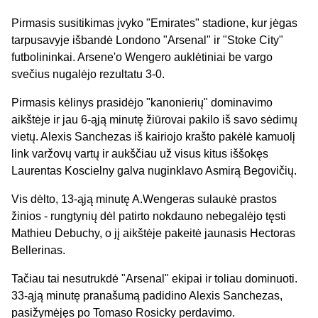
Pirmasis susitikimas įvyko "Emirates" stadione, kur jėgas
tarpusavyje išbandė Londono "Arsenal" ir "Stoke City"
futbolininkai. Arsene'o Wengero auklėtiniai be vargo
svečius nugalėjo rezultatu 3-0.
Pirmasis kėlinys prasidėjo "kanonierių" dominavimo
aikštėje ir jau 6-ąją minutę žiūrovai pakilo iš savo sėdimų
vietų. Alexis Sanchezas iš kairiojo krašto pakėlė kamuolį
link varžovų vartų ir aukščiau už visus kitus iššokęs
Laurentas Koscielny galva nuginklavo Asmirą Begovičių.
Vis dėlto, 13-ąją minutę A.Wengeras sulaukė prastos
žinios - rungtynių dėl patirto nokdauno nebegalėjo tęsti
Mathieu Debuchy, o jį aikštėje pakeitė jaunasis Hectoras
Bellerinas.
Tačiau tai nesutrukdė "Arsenal" ekipai ir toliau dominuoti.
33-ąją minutę pranašumą padidino Alexis Sanchezas,
pasižymėjęs po Tomaso Rosicky perdavimo.