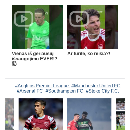
Vienas iš geriausių
Ar turite, ko reikia?!
išsaugojimų EVER!?
🤯
#Anglijos Premier League
#Manchester United FC
#Arsenal FC
#Southampton FC
#Stoke City F.C.