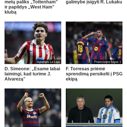
metų paliks „Tottenham“
galimybe įsigyti R. Lukaku
ir papildys „West Ham“
klubą
Ispanijos La Liga
Prancūzijos Ligue 1
D. Simeone: „Esame labai
F. Torresas priėmė
laimingi, kad turime J.
sprendimą persikelti į PSG
Alvarezą“
ekipą