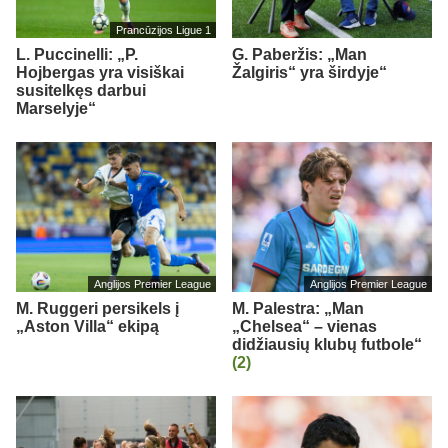
Prancūzijos Ligue 1
L. Puccinelli: „P.
G. Paberžis: „Man
Hojbergas yra visiškai
Žalgiris“ yra širdyje“
susitelkęs darbui
Marselyje“
Anglijos Premier League
Anglijos Premier League
M. Ruggeri persikels į
M. Palestra: „Man
„Aston Villa“ ekipą
„Chelsea“ – vienas
didžiausių klubų futbole“
(2)