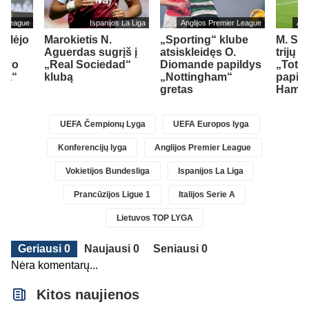
er League
Ispanijos La Liga
Anglijos Premier League
Ang
ailėjo
Marokietis N.
„Sporting“ klube
M. So
Aguerdas sugrįš į
atsiskleidęs O.
trijų 
savo
„Real Sociedad“
Diomande papildys
„Totte
sea“
klubą
„Nottingham“
papil
gretas
Ham“ 
UEFA Čempionų Lyga
UEFA Europos lyga
Konferencijų lyga
Anglijos Premier League
Vokietijos Bundesliga
Ispanijos La Liga
Prancūzijos Ligue 1
Italijos Serie A
Lietuvos TOP LYGA
Geriausi 0
Naujausi 0
Seniausi 0
Nėra komentarų...
Kitos naujienos