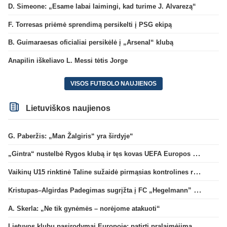
D. Simeone: „Esame labai laimingi, kad turime J. Alvarezą“
F. Torresas priėmė sprendimą persikelti į PSG ekipą
B. Guimaraesas oficialiai persikėlė į „Arsenal“ klubą
Anapilin iškeliavo L. Messi tėtis Jorge
VISOS FUTBOLO NAUJIENOS
Lietuviškos naujienos
G. Paberžis: „Man Žalgiris“ yra širdyje“
„Gintra“ nustelbė Rygos klubą ir tęs kovas UEFA Europos taurės atrankoje
Vaikinų U15 rinktinė Taline sužaidė pirmąsias kontrolines rungtynes
Kristupas–Algirdas Padegimas sugrįžta į FC „Hegelmann” B sudėtį
A. Skerla: „Ne tik gynėmės – norėjome atakuoti“
Lietuvos klubų pasirodymai Europoje: patirti pralaimėjimai Kroatijos atstovams