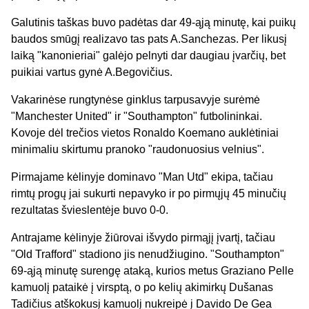
Galutinis taškas buvo padėtas dar 49-ąją minutę, kai puikų
baudos smūgį realizavo tas pats A.Sanchezas. Per likusį
laiką "kanonieriai" galėjo pelnyti dar daugiau įvarčių, bet
puikiai vartus gynė A.Begovičius.
Vakarinėse rungtynėse ginklus tarpusavyje surėmė
"Manchester United" ir "Southampton" futbolininkai.
Kovoje dėl trečios vietos Ronaldo Koemano auklėtiniai
minimaliu skirtumu pranoko "raudonuosius velnius".
Pirmajame kėlinyje dominavo "Man Utd" ekipa, tačiau
rimtų progų jai sukurti nepavyko ir po pirmųjų 45 minučių
rezultatas švieslentėje buvo 0-0.
Antrajame kėlinyje žiūrovai išvydo pirmąjį įvartį, tačiau
"Old Trafford" stadiono jis nenudžiugino. "Southampton"
69-ąją minutę surengę ataką, kurios metus Graziano Pelle
kamuolį pataikė į virsptą, o po kelių akimirkų Dušanas
Tadičius atškokusį kamuolį nukreipė į Davido De Gea