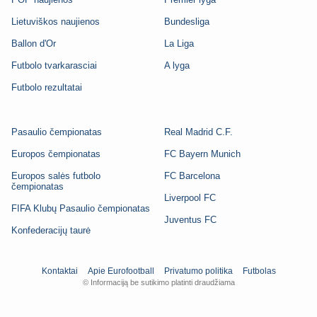
Lietuviškos naujienos
Bundesliga
Ballon d'Or
La Liga
Futbolo tvarkarasciai
A lyga
Futbolo rezultatai
Pasaulio čempionatas
Real Madrid C.F.
Europos čempionatas
FC Bayern Munich
Europos salės futbolo
FC Barcelona
čempionatas
Liverpool FC
FIFA Klubų Pasaulio čempionatas
Juventus FC
Konfederacijų taurė
Kontaktai
Apie Eurofootball
Privatumo politika
Futbolas
© Informaciją be sutikimo platinti draudžiama