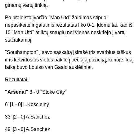
ginamų vartų tinklą.
Po praleisto įvarčio "Man Utd" žaidimas stipriai
nepasikeitė ir galutinis rezultatas liko 0-1. Įdomu tai, kad iš
10 "Man Utd" atliktų smūgių nei vienas neskriejo į vartų
stačiakampį.
"Southampton" į savo sąskaitą įsirašė tris svarbius taškus
ir iš ketvirtosios vietos pakilo į trečiąją poziciją, kurioje ilgą
laiką buvo Louiso van Gaalo auklėtiniai.
Rezultatai:
"Arsenal"
3 - 0 "Stoke City"
6' [1 - 0] L.Koscielny
33' [2 - 0] A.Sanchez
49' [3 - 0] A.Sanchez