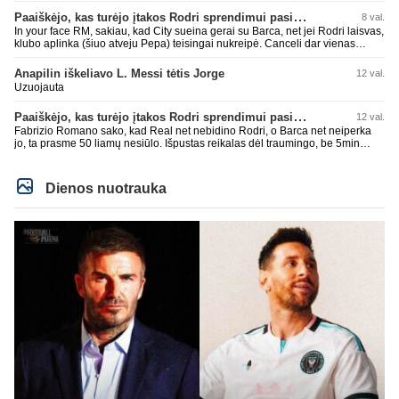
kaip n metų nepasisekė laimėti dar tada Benzema lyg užmetė, kad nori
laimėti La Liga. Dabar vėl gavo nuo Barcos ir Rodri ateina ne pas juos, vėl
Paaiškėjo, kas turėjo įtakos Rodri sprendimui pasirinkti Barselonos pusę
8 val.
nereikia mums jo, senas ir t.t. Gal davai vyriškai priimkit tuos pralaimėjimus
In your face RM, sakiau, kad City sueina gerai su Barca, net jei Rodri laisvas,
be kvailų nereikia, nenorim ir t.t.
klubo aplinka (šiuo atveju Pepa) teisingai nukreipė. Canceli dar vienas
buves Rodri bendraklubis, bus įdomus sezonas. Abu apsipirko neblogai.
Super
Anapilin iškeliavo L. Messi tėtis Jorge
12 val.
Uzuojauta
Paaiškėjo, kas turėjo įtakos Rodri sprendimui pasirinkti Barselonos pusę
12 val.
Fabrizio Romano sako, kad Real net nebidino Rodri, o Barca net neiperka
jo, ta prasme 50 liamų nesiūlo. Išpustas reikalas dėl traumingo, be 5min
dieduko.
Dienos nuotrauka