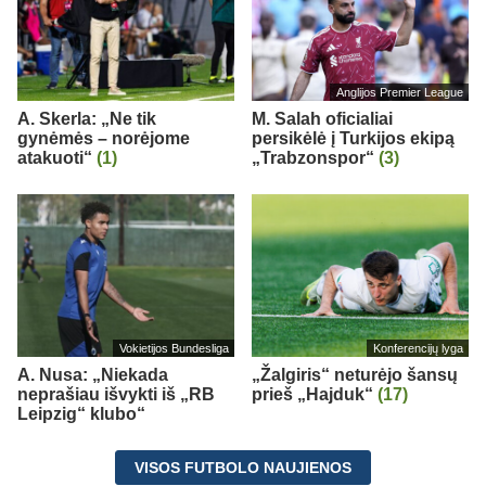
Anglijos Premier League
A. Skerla: „Ne tik
M. Salah oficialiai
gynėmės – norėjome
persikėlė į Turkijos ekipą
atakuoti“
(1)
„Trabzonspor“
(3)
Vokietijos Bundesliga
Konferencijų lyga
A. Nusa: „Niekada
„Žalgiris“ neturėjo šansų
neprašiau išvykti iš „RB
prieš „Hajduk“
(17)
Leipzig“ klubo“
VISOS FUTBOLO NAUJIENOS