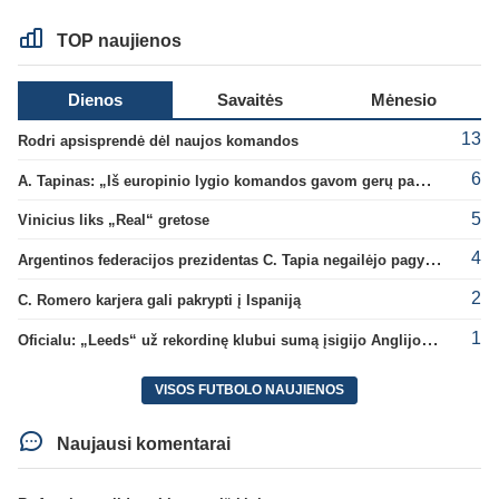
TOP naujienos
Dienos
Savaitės
Mėnesio
13
Rodri apsisprendė dėl naujos komandos
6
A. Tapinas: „Iš europinio lygio komandos gavom gerų pamokų“
5
Vinicius liks „Real“ gretose
4
Argentinos federacijos prezidentas C. Tapia negailėjo pagyrų G. Infantino
2
C. Romero karjera gali pakrypti į Ispaniją
1
Oficialu: „Leeds“ už rekordinę klubui sumą įsigijo Anglijos rinktinės vartininką
VISOS FUTBOLO NAUJIENOS
Naujausi komentarai