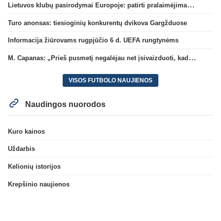
Lietuvos klubų pasirodymai Europoje: patirti pralaimėjimai Kroatijos atstovams
Turo anonsas: tiesioginių konkurentų dvikova Gargžduose
Informacija žiūrovams rugpjūčio 6 d. UEFA rungtynėms
M. Capanas: „Prieš pusmetį negalėjau net įsivaizduoti, kad žaisime prieš „Hajduk“
VISOS FUTBOLO NAUJIENOS
Naudingos nuorodos
Kuro kainos
Uždarbis
Kelionių istorijos
Krepšinio naujienos