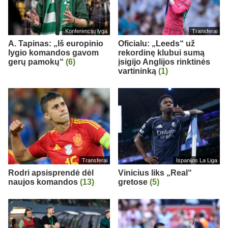
Konferencijų lyga
Transferai
A. Tapinas: „Iš europinio
Oficialu: „Leeds“ už
lygio komandos gavom
rekordinę klubui sumą
gerų pamokų“
(6)
įsigijo Anglijos rinktinės
vartininką
(1)
Transferai
Ispanijos La Liga
Rodri apsisprendė dėl
Vinicius liks „Real“
naujos komandos
(13)
gretose
(5)