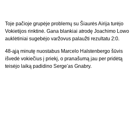
Toje pačioje grupėje problemų su Šiaurės Airija turėjo
Vokietijos rinktinė. Gana blankiai atrodę Joachimo Lowo
auklėtiniai sugebėjo varžovus palaužti rezultatu 2:0.
48-ąją minutę nuostabus Marcelo Halstenbergo šūvis
išvedė vokiečius į priekį, o pranašumą jau per pridėtą
teisėjo laiką padidino Serge'as Gnabry.