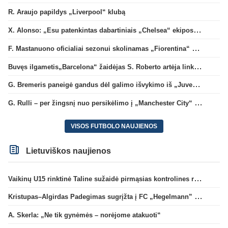
R. Araujo papildys „Liverpool“ klubą
X. Alonso: „Esu patenkintas dabartiniais „Chelsea“ ekipos vartininkais“
F. Mastanuono oficialiai sezonui skolinamas „Fiorentina“ ekipai
Buvęs ilgametis„Barcelona“ žaidėjas S. Roberto artėja link persikėlimo į MLS
G. Bremeris paneigė gandus dėl galimo išvykimo iš „Juventus“ klubo
G. Rulli – per žingsnį nuo persikėlimo į „Manchester City“ klubą
VISOS FUTBOLO NAUJIENOS
Lietuviškos naujienos
Vaikinų U15 rinktinė Taline sužaidė pirmąsias kontrolines rungtynes
Kristupas–Algirdas Padegimas sugrįžta į FC „Hegelmann” B sudėtį
A. Skerla: „Ne tik gynėmės – norėjome atakuoti“