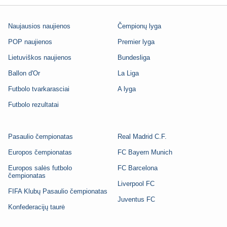
Naujausios naujienos
Čempionų lyga
POP naujienos
Premier lyga
Lietuviškos naujienos
Bundesliga
Ballon d'Or
La Liga
Futbolo tvarkarasciai
A lyga
Futbolo rezultatai
Pasaulio čempionatas
Real Madrid C.F.
Europos čempionatas
FC Bayern Munich
Europos salės futbolo
FC Barcelona
čempionatas
Liverpool FC
FIFA Klubų Pasaulio čempionatas
Juventus FC
Konfederacijų taurė