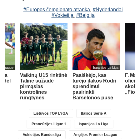
#Europos čempionato atranka
#Nyderlandai
#Vokietija
#Belgija
er League
Ispanijos La Liga
tėja
Vaikinų U15 rinktinė
Paaiškėjo, kas
F. Ma
o dėl
Taline sužaidė
turėjo įtakos Rodri
oficia
pirmąsias
sprendimui
skoli
kontrolines
pasirinkti
„Fiore
1)
rungtynes
Barselonos pusę
Lietuvos TOP LYGA
Italijos Serie A
Prancūzijos Ligue 1
Ispanijos La Liga
Vokietijos Bundesliga
Anglijos Premier League