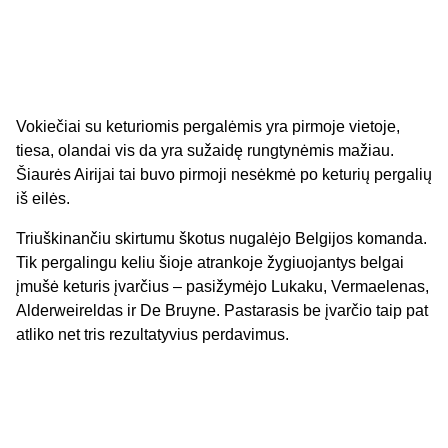
Vokiečiai su keturiomis pergalėmis yra pirmoje vietoje,
tiesa, olandai vis da yra sužaidę rungtynėmis mažiau.
Šiaurės Airijai tai buvo pirmoji nesėkmė po keturių pergalių
iš eilės.
Triuškinančiu skirtumu škotus nugalėjo Belgijos komanda.
Tik pergalingu keliu šioje atrankoje žygiuojantys belgai
įmušė keturis įvarčius – pasižymėjo Lukaku, Vermaelenas,
Alderweireldas ir De Bruyne. Pastarasis be įvarčio taip pat
atliko net tris rezultatyvius perdavimus.