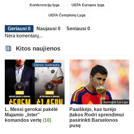
Konferencijų lyga
UEFA Europos lyga
UEFA Čempionų Lyga
Geriausi 0
Naujausi 0
Seniausi 0
Nėra komentarų...
Kitos naujienos
Dienos nuotrauka
Ispanijos La Liga
L. Messi gerokai pakėlė
Paaiškėjo, kas turėjo
Majamio „Inter“
įtakos Rodri sprendimui
komandos vertę
(10)
pasirinkti Barselonos
pusę