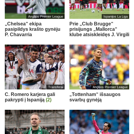
Anglijos Premier League
Ispanijos La Liga
„Chelsea“ ekipa
Prie „Club Brugge“
pasipildys krašto gynėju
prisijungs „Mallorca“
P. Chavarria
klube atsiskleidęs J. Virgili
Transferai
Anglijos Premier League
C. Romero karjera gali
„Tottenham“ išsaugos
pakrypti į Ispaniją
(2)
svarbų gynėją