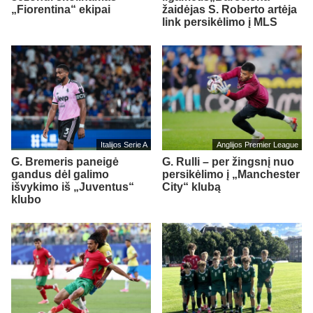
„Fiorentina“ ekipai
žaidėjas S. Roberto artėja
link persikėlimo į MLS
Italijos Serie A
Anglijos Premier League
G. Bremeris paneigė
G. Rulli – per žingsnį nuo
gandus dėl galimo
persikėlimo į „Manchester
išvykimo iš „Juventus“
City“ klubą
klubo