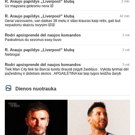
R. Araujo papildys „Liverpool“ klubą
2 min.
Uz magvaira getesniu nera 🤣
R. Araujo papildys „Liverpool“ klubą
42 min.
Gerai varzovams, van daikas 38 metu ir sitas kiauras kaip retis, gali but
nepadoriu skaiciu isvysim 🤣🤣
Rodri apsisprendė dėl naujos komandos
1 val.
Paskutinius du sezonus easy buvo
R. Araujo papildys „Liverpool“ klubą
2 val.
Neblogai
Rodri apsisprendė dėl naujos komandos
3 val.
Tiek Man City tiek tai Barcai turetu drausti įsigyti žaidèjus . Vyksta tyrimai dėl
pažeidimų ir dideliais skolos . APGAILĖTINA kai taip lygos leidžia daryti.
Dienos nuotrauka