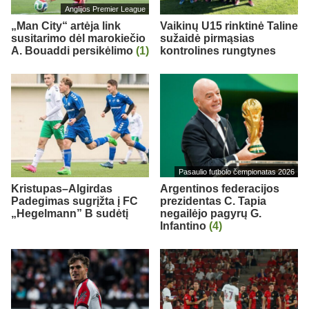
Anglijos Premier League
„Man City“ artėja link
Vaikinų U15 rinktinė Taline
susitarimo dėl marokiečio
sužaidė pirmąsias
A. Bouaddi persikėlimo
(1)
kontrolines rungtynes
Pasaulio futbolo čempionatas 2026
Kristupas–Algirdas
Argentinos federacijos
Padegimas sugrįžta į FC
prezidentas C. Tapia
„Hegelmann” B sudėtį
negailėjo pagyrų G.
Infantino
(4)