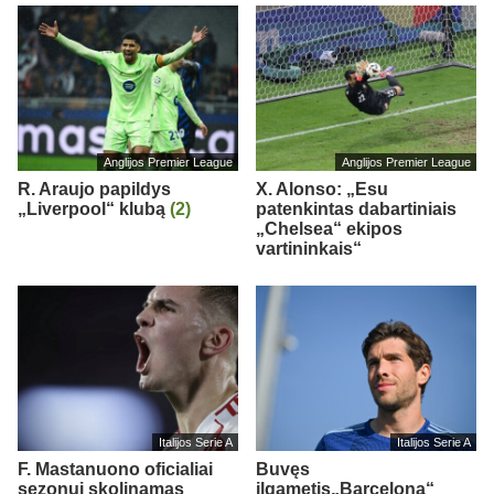
Anglijos Premier League
Anglijos Premier League
R. Araujo papildys
X. Alonso: „Esu
„Liverpool“ klubą
(2)
patenkintas dabartiniais
„Chelsea“ ekipos
vartininkais“
Italijos Serie A
Italijos Serie A
F. Mastanuono oficialiai
Buvęs
sezonui skolinamas
ilgametis„Barcelona“