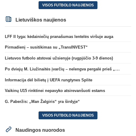
VISOS FUTBOLO NAUJIENOS
Lietuviškos naujienos
LFF II lyga: kėdainiečių pranašumas lentelės viršuje auga
Pirmadienį – susitikimas su „TransINVEST“
Lietuvos futbolo atstovai užsienyje (rugpjūčio 3-9 dienos)
Po dviejų M. Liužinaitės įvarčių – nelengva pergalė prieš „Bangą“
Informacija dėl bilietų į UEFA rungtynes Splite
Vaikinų U15 rinktinei nepavyko atsirevanšuoti estams
G. Paberžis: „Man Žalgiris“ yra širdyje“
VISOS FUTBOLO NAUJIENOS
Naudingos nuorodos