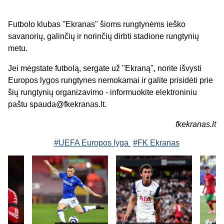
Futbolo klubas "Ekranas" šioms rungtynėms ieško
savanorių, galinčių ir norinčių dirbti stadione rungtynių
metu.
Jei mėgstate futbolą, sergate už "Ekraną", norite išvysti
Europos lygos rungtynes nemokamai ir galite prisidėti prie
šių rungtynių organizavimo - informuokite elektroniniu
paštu
spauda@fkekranas.lt
.
fkekranas.lt
#UEFA Europos lyga
#FK Ekranas