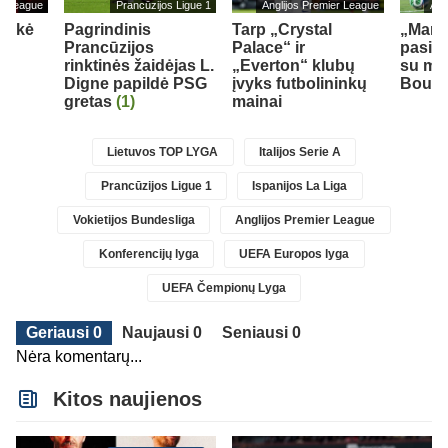
er League
Prancūzijos Ligue 1
Anglijos Premier League
Ang
teikė
Pagrindinis
Tarp „Crystal
„Man 
M.
Prancūzijos
Palace“ ir
pasiek
rinktinės žaidėjas L.
„Everton“ klubų
su mar
Digne papildė PSG
įvyks futbolininkų
Bouad
gretas
(1)
mainai
Lietuvos TOP LYGA
Italijos Serie A
Prancūzijos Ligue 1
Ispanijos La Liga
Vokietijos Bundesliga
Anglijos Premier League
Konferencijų lyga
UEFA Europos lyga
UEFA Čempionų Lyga
Geriausi 0
Naujausi 0
Seniausi 0
Nėra komentarų...
Kitos naujienos