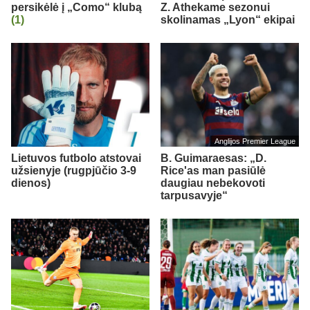
persikėlė į „Como“ klubą
Z. Athekame sezonui
(1)
skolinamas „Lyon“ ekipai
Anglijos Premier League
Lietuvos futbolo atstovai
B. Guimaraesas: „D.
užsienyje (rugpjūčio 3-9
Rice'as man pasiūlė
dienos)
daugiau nebekovoti
tarpusavyje“