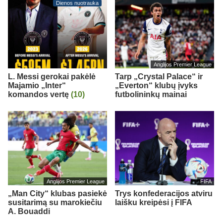
Dienos nuotrauka
Anglijos Premier League
L. Messi gerokai pakėlė
Tarp „Crystal Palace“ ir
Majamio „Inter“
„Everton“ klubų įvyks
komandos vertę
(10)
futbolininkų mainai
Anglijos Premier League
FIFA
„Man City“ klubas pasiekė
Trys konfederacijos atviru
susitarimą su marokiečiu
laišku kreipėsi į FIFA
A. Bouaddi