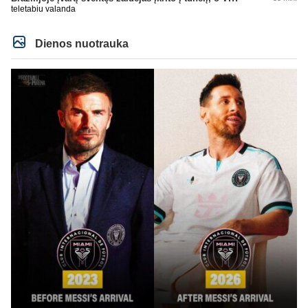
kortą. Ech, žmogau, žmogau... geriau tu būtųm patylėjelęs. P.S. Taip žinau
teletabiu valanda
kaip veikia AI, todėl ir sugebu jį sudurninti, ne kartą jau tai pavyko. O tu kaip
ta minėta pone imei ir priėmiai, kaip už gryną. Aš pripažinau gandus? Aš
parašiau faktą. Ant kiek tu be smegenų, wow, žiauriai man gėda už tave.
Sėkmės, bičiuli, matau, kad toliau bus tik drgradavimas pačio, užtenka ir taip
Dienos nuotrauka
jau visi mato ant kiek tas avinas esi, apie kurį taip prirašei, toj mėlynoj/žalioj
koks blemba skyrtumas.... besmegenų esantis avinas ir bus tik avinas... daug
čia apie save balvone prirašei. Gėda man už tave. Toks iš retesnių bukumo
esi čia.