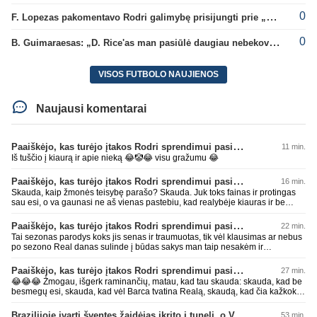
0
F. Lopezas pakomentavo Rodri galimybę prisijungti prie „Barcelona“ ekipos
0
B. Guimaraesas: „D. Rice'as man pasiūlė daugiau nebekovoti tarpusavyje“
VISOS FUTBOLO NAUJIENOS
Naujausi komentarai
Paaiškėjo, kas turėjo įtakos Rodri sprendimui pasirinkti Barselonos pusę
11 min.
Iš tuščio į kiaurą ir apie nieką 😂🤡😂 visu gražumu 😂
Paaiškėjo, kas turėjo įtakos Rodri sprendimui pasirinkti Barselonos pusę
16 min.
Skauda, kaip žmonės teisybę parašo? Skauda. Juk toks fainas ir protingas
sau esi, o va gaunasi ne aš vienas pastebiu, kad realybėje kiauras ir be
smegenų. Sėkmęs, bičiuli, visais gyvenimo atvejais rinktis AI, geriau pataria
nei kas kitas 😂😂😂 Per mažai tos mėlynos ar žalios pievos apkakojai
Paaiškėjo, kas turėjo įtakos Rodri sprendimui pasirinkti Barselonos pusę
22 min.
kurioje kaip avinas lakstai... per mažai bičiuli... 💩💩💩
Tai sezonas parodys koks jis senas ir traumuotas, tik vėl klausimas ar nebus
po sezono Real danas sulinde į būdas sakys man taip nesakėm ir
nekalbėjom.Tipinis balto skuduriuko pasivartymas. Man tai juokinga kaip jie
degraduoja su tais išsivartymais. Gal todėl ir problema, kad tiek pats klubas,
Paaiškėjo, kas turėjo įtakos Rodri sprendimui pasirinkti Barselonos pusę
27 min.
tiek jo fanai begalviai ir užtat titulų badas jau 2 metai iš eilės, žiūrėsim ar ir
😂😂😂 Žmogau, išgerk raminančių, matau, kad tau skauda: skauda, kad be
trečiam nebus taip. O kiti klubai savo darbus daro, o ne tuščiai čia 💩
besmegų esi, skauda, kad vėl Barca tvatina Realą, skaudą, kad čia kažkoks
palikinėja ant kurių patys paskui paslysta.
įsišokęs BarcaFanas5577 be smegenų išvadino ir negali atsikirsti, nes AI
nepatare ką daryti, pyksti, nes pačio galva tuščia ir toliau mynkai įžeidinėjimų
Brazilijoje įvartį šventęs žaidėjas įkrito į tunelį, o VAR įvartį atšaukė
53 min.