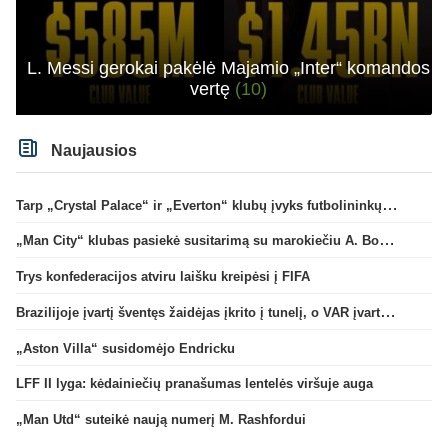
L. Messi gerokai pakėlė Majamio „Inter“ komandos
vertę
(10)
Naujausios
Tarp „Crystal Palace“ ir „Everton“ klubų įvyks futbolininkų mainai
„Man City“ klubas pasiekė susitarimą su marokiečiu A. Bouaddi
Trys konfederacijos atviru laišku kreipėsi į FIFA
Brazilijoje įvartį šventęs žaidėjas įkrito į tunelį, o VAR įvartį atšaukė
„Aston Villa“ susidomėjo Endricku
LFF II lyga: kėdainiečių pranašumas lentelės viršuje auga
„Man Utd“ suteikė naują numerį M. Rashfordui