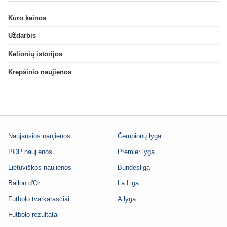
Kuro kainos
Uždarbis
Kelionių istorijos
Krepšinio naujienos
Naujausios naujienos
Čempionų lyga
POP naujienos
Premier lyga
Lietuviškos naujienos
Bundesliga
Ballon d'Or
La Liga
Futbolo tvarkarasciai
A lyga
Futbolo rezultatai