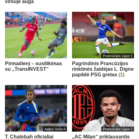
viršuje auga
Prancūzijos Ligue 1
Pirmadienį – susitikimas
Pagrindinis Prancūzijos
su „TransINVEST“
rinktinės žaidėjas L. Digne
papildė PSG gretas
(1)
Italijos Serie A
Prancūzijos Ligue 1
T. Chalobah oficialiai
„AC Milan“ priklausantis