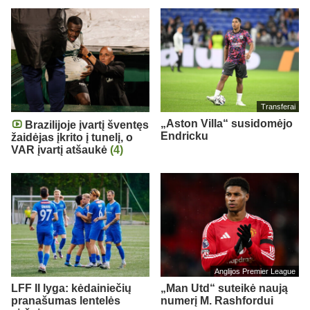
Transferai
„Aston Villa“ susidomėjo
Brazilijoje įvartį šventęs
Endricku
žaidėjas įkrito į tunelį, o
VAR įvartį atšaukė
(4)
Anglijos Premier League
LFF II lyga: kėdainiečių
„Man Utd“ suteikė naują
pranašumas lentelės
numerį M. Rashfordui