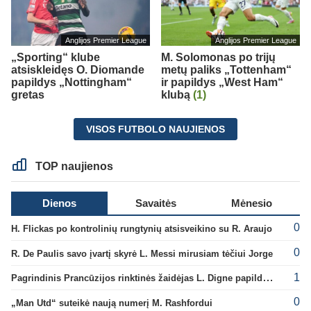
Anglijos Premier League
Anglijos Premier League
„Sporting“ klube
M. Solomonas po trijų
atsiskleidęs O. Diomande
metų paliks „Tottenham“
papildys „Nottingham“
ir papildys „West Ham“
gretas
klubą
(1)
VISOS FUTBOLO NAUJIENOS
TOP naujienos
Dienos
Savaitės
Mėnesio
0
H. Flickas po kontrolinių rungtynių atsisveikino su R. Araujo
0
R. De Paulis savo įvartį skyrė L. Messi mirusiam tėčiui Jorge
1
Pagrindinis Prancūzijos rinktinės žaidėjas L. Digne papildė PSG gretas
0
„Man Utd“ suteikė naują numerį M. Rashfordui