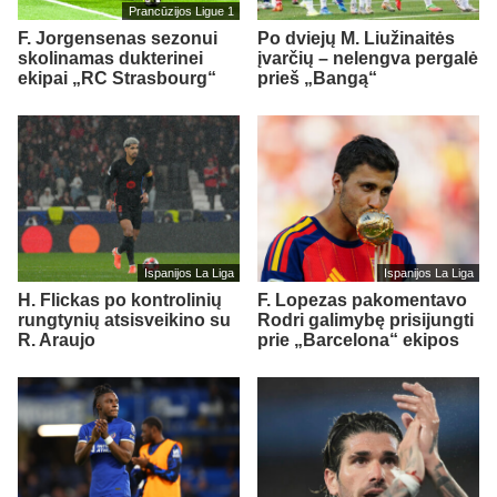
Prancūzijos Ligue 1
F. Jorgensenas sezonui
Po dviejų M. Liužinaitės
skolinamas dukterinei
įvarčių – nelengva pergalė
ekipai „RC Strasbourg“
prieš „Bangą“
Ispanijos La Liga
Ispanijos La Liga
H. Flickas po kontrolinių
F. Lopezas pakomentavo
rungtynių atsisveikino su
Rodri galimybę prisijungti
R. Araujo
prie „Barcelona“ ekipos