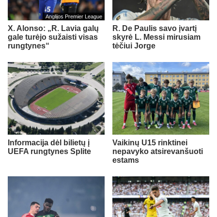
Anglijos Premier League
X. Alonso: „R. Lavia galų
R. De Paulis savo įvartį
gale turėjo sužaisti visas
skyrė L. Messi mirusiam
rungtynes“
tėčiui Jorge
Informacija dėl bilietų į
Vaikinų U15 rinktinei
UEFA rungtynes Splite
nepavyko atsirevanšuoti
estams