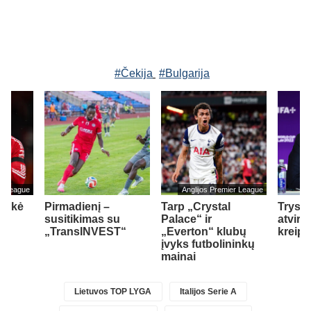
#Čekija
#Bulgarija
er League
Anglijos Premier League
teikė
Pirmadienį –
Tarp „Crystal
Trys k
M.
susitikimas su
Palace“ ir
atviru
„TransINVEST“
„Everton“ klubų
kreipė
įvyks futbolininkų
mainai
Lietuvos TOP LYGA
Italijos Serie A