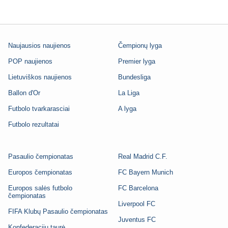
Naujausios naujienos
Čempionų lyga
POP naujienos
Premier lyga
Lietuviškos naujienos
Bundesliga
Ballon d'Or
La Liga
Futbolo tvarkarasciai
A lyga
Futbolo rezultatai
Pasaulio čempionatas
Real Madrid C.F.
Europos čempionatas
FC Bayern Munich
Europos salės futbolo
FC Barcelona
čempionatas
Liverpool FC
FIFA Klubų Pasaulio čempionatas
Juventus FC
Konfederacijų taurė