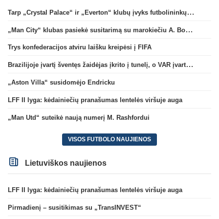
Tarp „Crystal Palace“ ir „Everton“ klubų įvyks futbolininkų mainai
„Man City“ klubas pasiekė susitarimą su marokiečiu A. Bouaddi
Trys konfederacijos atviru laišku kreipėsi į FIFA
Brazilijoje įvartį šventęs žaidėjas įkrito į tunelį, o VAR įvartį atšaukė
„Aston Villa“ susidomėjo Endricku
LFF II lyga: kėdainiečių pranašumas lentelės viršuje auga
„Man Utd“ suteikė naują numerį M. Rashfordui
VISOS FUTBOLO NAUJIENOS
Lietuviškos naujienos
LFF II lyga: kėdainiečių pranašumas lentelės viršuje auga
Pirmadienį – susitikimas su „TransINVEST“