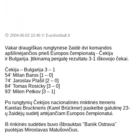
2004-06-03 10:46
© Eurofootball.lt
Vakar draugiškas rungtynėse žaidė dvi komandos
apšilinėjančios prieš Europos čempionatą - Čekija
ir Bulgarija. Įtikinamą pergalę rezultatu 3-1 iškovojo čekai.
Čekija – Bulgarija 3 – 1
54‘ Milan Baros [1 – 0]
74‘ Jaroslav Plašil [2 – 0]
84‘ Tomas Rosicky [3 – 0]
93‘ Milen Petkov [3 – 1]
Po rungtynių Čekijos nacionalinės rinktinės treneris
Karelas Bruckneris (Karel Brückner) paskelbė galutinę 23-
ų žaidėjų sudėtį artėjančiam Europos čempionatui.
Iš rinkinės sudėties buvo išbrauktas "Banik Ostrava"
puolėjas Miroslavas Matušovičius.