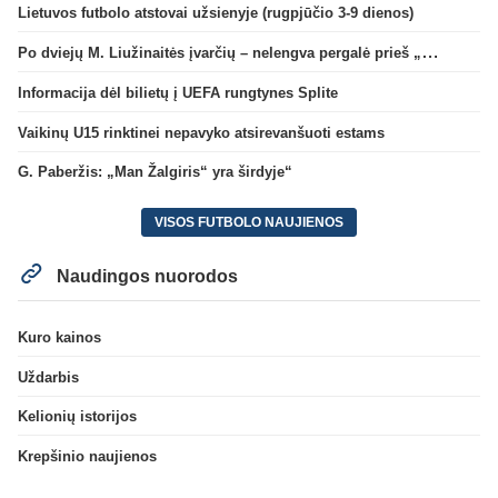
Lietuvos futbolo atstovai užsienyje (rugpjūčio 3-9 dienos)
Po dviejų M. Liužinaitės įvarčių – nelengva pergalė prieš „Bangą“
Informacija dėl bilietų į UEFA rungtynes Splite
Vaikinų U15 rinktinei nepavyko atsirevanšuoti estams
G. Paberžis: „Man Žalgiris“ yra širdyje“
VISOS FUTBOLO NAUJIENOS
Naudingos nuorodos
Kuro kainos
Uždarbis
Kelionių istorijos
Krepšinio naujienos