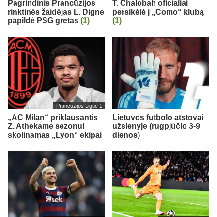
Pagrindinis Prancūzijos
T. Chalobah oficialiai
rinktinės žaidėjas L. Digne
persikėlė į „Como“ klubą
papildė PSG gretas
(1)
(1)
Prancūzijos Ligue 1
„AC Milan“ priklausantis
Lietuvos futbolo atstovai
Z. Athekame sezonui
užsienyje (rugpjūčio 3-9
skolinamas „Lyon“ ekipai
dienos)