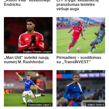
„Aston Villa“ susidomėjo
LFF II lyga: kėdainiečių
Endricku
pranašumas lentelės
viršuje auga
Anglijos Premier League
„Man Utd“ suteikė naują
Pirmadienį – susitikimas
numerį M. Rashfordui
su „TransINVEST“
Prancūzijos Ligue 1
Italijos Serie A