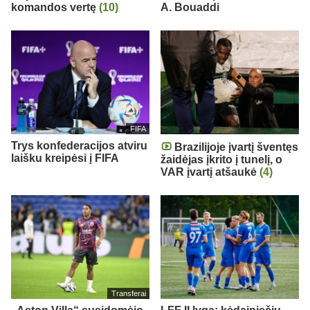
komandos vertę
(10)
A. Bouaddi
FIFA
Trys konfederacijos atviru
Brazilijoje įvartį šventęs
laišku kreipėsi į FIFA
žaidėjas įkrito į tunelį, o
VAR įvartį atšaukė
(4)
Transferai