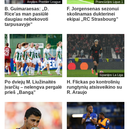
Anglijos Premier League
Prancūzijos Ligue 1
B. Guimaraesas: „D.
F. Jorgensenas sezonui
Rice'as man pasiūlė
skolinamas dukterinei
daugiau nebekovoti
ekipai „RC Strasbourg“
tarpusavyje“
Ispanijos La Liga
Po dviejų M. Liužinaitės
H. Flickas po kontrolinių
įvarčių – nelengva pergalė
rungtynių atsisveikino su
prieš „Bangą“
R. Araujo