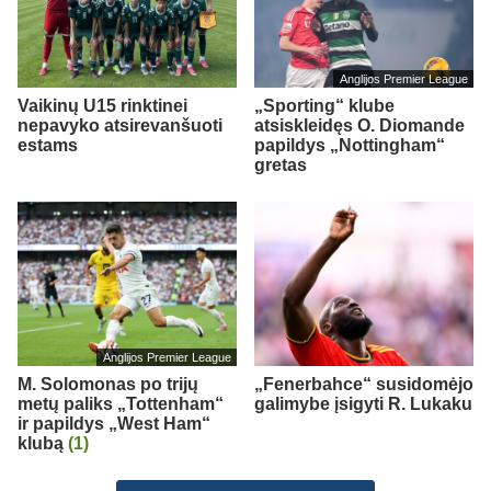
Anglijos Premier League
Vaikinų U15 rinktinei
„Sporting“ klube
nepavyko atsirevanšuoti
atsiskleidęs O. Diomande
estams
papildys „Nottingham“
gretas
Anglijos Premier League
M. Solomonas po trijų
„Fenerbahce“ susidomėjo
metų paliks „Tottenham“
galimybe įsigyti R. Lukaku
ir papildys „West Ham“
klubą
(1)