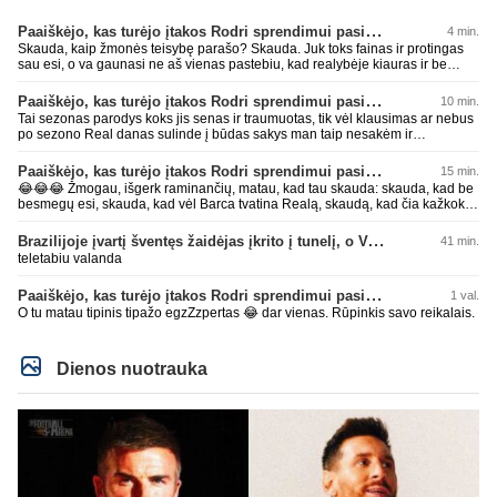
Paaiškėjo, kas turėjo įtakos Rodri sprendimui pasirinkti Barselonos pusę
4 min.
Skauda, kaip žmonės teisybę parašo? Skauda. Juk toks fainas ir protingas
sau esi, o va gaunasi ne aš vienas pastebiu, kad realybėje kiauras ir be
smegenų. Sėkmęs, bičiuli, visais gyvenimo atvejais rinktis AI, geriau pataria
nei kas kitas 😂😂😂 Per mažai tos mėlynos ar žalios pievos apkakojai
Paaiškėjo, kas turėjo įtakos Rodri sprendimui pasirinkti Barselonos pusę
10 min.
kurioje kaip avinas lakstai... per mažai bičiuli... 💩💩💩
Tai sezonas parodys koks jis senas ir traumuotas, tik vėl klausimas ar nebus
po sezono Real danas sulinde į būdas sakys man taip nesakėm ir
nekalbėjom.Tipinis balto skuduriuko pasivartymas. Man tai juokinga kaip jie
degraduoja su tais išsivartymais. Gal todėl ir problema, kad tiek pats klubas,
Paaiškėjo, kas turėjo įtakos Rodri sprendimui pasirinkti Barselonos pusę
15 min.
tiek jo fanai begalviai ir užtat titulų badas jau 2 metai iš eilės, žiūrėsim ar ir
😂😂😂 Žmogau, išgerk raminančių, matau, kad tau skauda: skauda, kad be
trečiam nebus taip. O kiti klubai savo darbus daro, o ne tuščiai čia 💩
besmegų esi, skauda, kad vėl Barca tvatina Realą, skaudą, kad čia kažkoks
palikinėja ant kurių patys paskui paslysta.
įsišokęs BarcaFanas5577 be smegenų išvadino ir negali atsikirsti, nes AI
nepatare ką daryti, pyksti, nes pačio galva tuščia ir toliau mynkai įžeidinėjimų
Brazilijoje įvartį šventęs žaidėjas įkrito į tunelį, o VAR įvartį atšaukė
41 min.
kortą. Ech, žmogau, žmogau... geriau tu būtųm patylėjelęs. P.S. Taip žinau
teletabiu valanda
kaip veikia AI, todėl ir sugebu jį sudurninti, ne kartą jau tai pavyko. O tu kaip
ta minėta pone imei ir priėmiai, kaip už gryną. Aš pripažinau gandus? Aš
Paaiškėjo, kas turėjo įtakos Rodri sprendimui pasirinkti Barselonos pusę
1 val.
parašiau faktą. Ant kiek tu be smegenų, wow, žiauriai man gėda už tave.
Sėkmės, bičiuli, matau, kad toliau bus tik drgradavimas pačio, užtenka ir taip
O tu matau tipinis tipažo egzZzpertas 😂 dar vienas. Rūpinkis savo reikalais.
jau visi mato ant kiek tas avinas esi, apie kurį taip prirašei, toj mėlynoj/žalioj
koks blemba skyrtumas.... besmegenų esantis avinas ir bus tik avinas... daug
čia apie save balvone prirašei. Gėda man už tave. Toks iš retesnių bukumo
Dienos nuotrauka
esi čia.