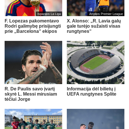
Ispanijos La Liga
Anglijos Premier League
F. Lopezas pakomentavo
X. Alonso: „R. Lavia galų
Rodri galimybę prisijungti
gale turėjo sužaisti visas
prie „Barcelona“ ekipos
rungtynes“
R. De Paulis savo įvartį
Informacija dėl bilietų į
skyrė L. Messi mirusiam
UEFA rungtynes Splite
tėčiui Jorge