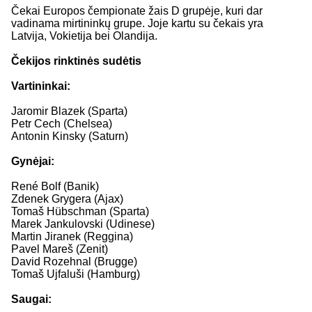
Čekai Europos čempionate žais D grupėje, kuri dar
vadinama mirtininkų grupe. Joje kartu su čekais yra
Latvija, Vokietija bei Olandija.
Čekijos rinktinės sudėtis
Vartininkai:
Jaromir Blazek (Sparta)
Petr Cech (Chelsea)
Antonin Kinsky (Saturn)
Gynėjai:
René Bolf (Banik)
Zdenek Grygera (Ajax)
Tomaš Hübschman (Sparta)
Marek Jankulovski (Udinese)
Martin Jiranek (Reggina)
Pavel Mareš (Zenit)
David Rozehnal (Brugge)
Tomaš Ujfaluši (Hamburg)
Saugai: