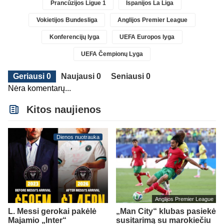
Prancūzijos Ligue 1
Ispanijos La Liga
Vokietijos Bundesliga
Anglijos Premier League
Konferencijų lyga
UEFA Europos lyga
UEFA Čempionų Lyga
Geriausi 0
Naujausi 0
Seniausi 0
Nėra komentarų...
Kitos naujienos
Dienos nuotrauka
Anglijos Premier League
L. Messi gerokai pakėlė
„Man City“ klubas pasiekė
Majamio „Inter“
susitarimą su marokiečiu