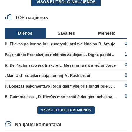
VISOS FUTBOLO NAUJIENOS
TOP naujienos
Dienos
Savaitės
Mėnesio
0
H. Flickas po kontrolinių rungtynių atsisveikino su R. Araujo
1
Pagrindinis Prancūzijos rinktinės žaidėjas L. Digne papildė PSG gretas
0
R. De Paulis savo įvartį skyrė L. Messi mirusiam tėčiui Jorge
0
„Man Utd“ suteikė naują numerį M. Rashfordui
0
F. Lopezas pakomentavo Rodri galimybę prisijungti prie „Barcelona“ ekipos
0
B. Guimaraesas: „D. Rice'as man pasiūlė daugiau nebekovoti tarpusavyje“
VISOS FUTBOLO NAUJIENOS
Naujausi komentarai