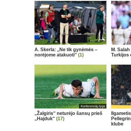
A. Skerla: „Ne tik gynėmės –
M. Salah 
norėjome atakuoti“
(1)
Turkijos
Konferencijų lyga
„Žalgiris“ neturėjo šansų prieš
Ilgameti
„Hajduk“
(17)
Pellegri
klube