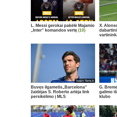
L. Messi gerokai pakėlė Majamio
X. Alons
„Inter“ komandos vertę
(10)
dabartin
vartinink
Italijos Serie A
Buvęs ilgametis„Barcelona“
G. Breme
žaidėjas S. Roberto artėja link
galimo i
persikėlimo į MLS
klubo