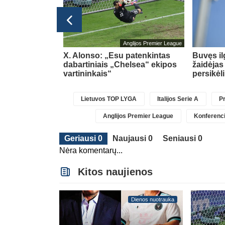
glijos Premier League
Anglijos Premier League
pasipildys
X. Alonso: „Esu patenkintas
Buvęs i
Chavarria
dabartiniais „Chelsea“ ekipos
žaidėjas
vartininkais“
persikėl
Lietuvos TOP LYGA
Italijos Serie A
Pr
Anglijos Premier League
Konferenci
Geriausi 0
Naujausi 0
Seniausi 0
Nėra komentarų...
Kitos naujienos
Dienos nuotrauka