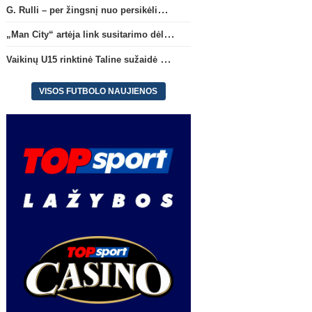
G. Rulli – per žingsnį nuo persikėlimo į „Manchester City“ klubą
„Man City“ artėja link susitarimo dėl marokiečio A. Bouaddi persikėlimo
Vaikinų U15 rinktinė Taline sužaidė pirmąsias kontrolines rungtynes
VISOS FUTBOLO NAUJIENOS