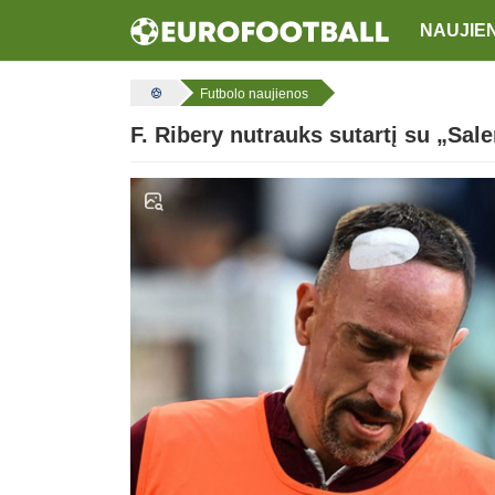
NAUJIE
Futbolo naujienos
F. Ribery nutrauks sutartį su „Sale