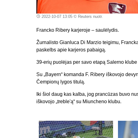
2022-10-07 13:05
© Reuters nuotr.
Francko Ribery karjeroje – saulėlydis.
Žurnalisto Gianluca Di Marzio teigimu, Franckas
paskelbs apie karjeros pabaigą.
39-erių puolėjas per savo etapą Salerno klube 
Su „Bayern“ komanda F. Ribery iškovojo devynis
Čempionų lygos titulą.
Iki šiol daug kas kalba, jog prancūzas buvo nu
iškovojo „treble'ą“ su Miuncheno klubu.