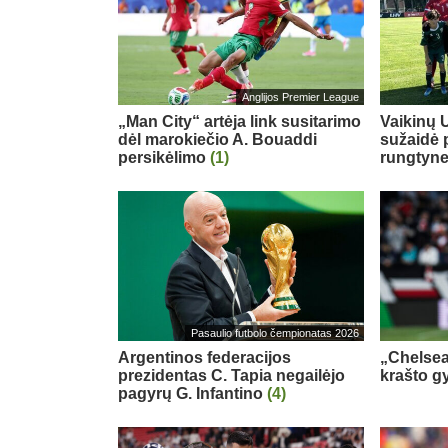
Anglijos Premier League
„Man City“ artėja link susitarimo
Vaikinų U
dėl marokiečio A. Bouaddi
sužaidė 
persikėlimo
(1)
rungtyn
Pasaulio futbolo čempionatas 2026
Argentinos federacijos
„Chelsea
prezidentas C. Tapia negailėjo
krašto g
pagyrų G. Infantino
(4)