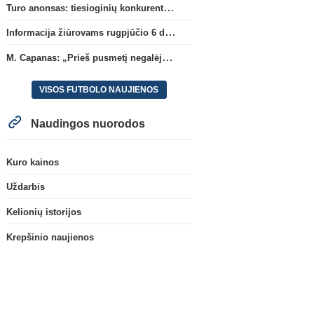
Turo anonsas: tiesioginių konkurentų dvikova Gargžduose
Informacija žiūrovams rugpjūčio 6 d. UEFA rungtynėms
M. Capanas: „Prieš pusmetį negalėjau net įsivaizduoti, kad žaisime prieš „Hajduk“
VISOS FUTBOLO NAUJIENOS
Naudingos nuorodos
Kuro kainos
Uždarbis
Kelionių istorijos
Krepšinio naujienos