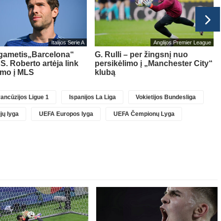
Italijos Serie A
Anglijos Premier League
lgametis„Barcelona“
G. Rulli – per žingsnį nuo
 S. Roberto artėja link
persikėlimo į „Manchester City“
imo į MLS
klubą
ancūzijos Ligue 1
Ispanijos La Liga
Vokietijos Bundesliga
jų lyga
UEFA Europos lyga
UEFA Čempionų Lyga