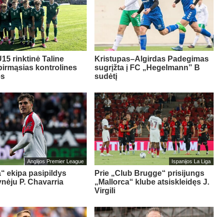
15 rinktinė Taline
Kristupas–Algirdas Padegimas
pirmąsias kontrolines
sugrįžta į FC „Hegelmann” B
es
sudėtį
Anglijos Premier League
Ispanijos La Liga
“ ekipa pasipildys
Prie „Club Brugge“ prisijungs
ynėju P. Chavarria
„Mallorca“ klube atsiskleidęs J.
Virgili