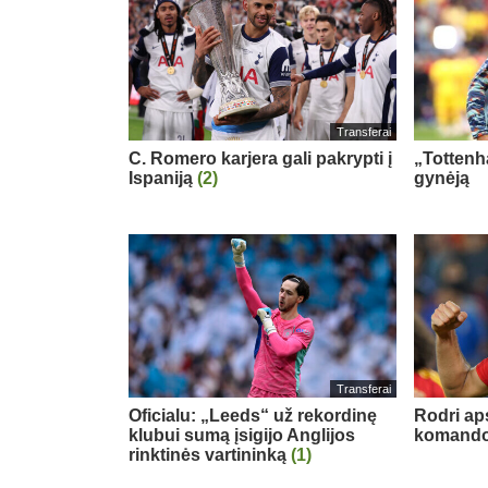
Transferai
C. Romero karjera gali pakrypti į
„Tottenh
Ispaniją
(2)
gynėją
Transferai
Oficialu: „Leeds“ už rekordinę
Rodri ap
klubui sumą įsigijo Anglijos
komand
rinktinės vartininką
(1)