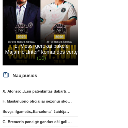
Anglijos Premier League
„Man City“ artėja link
Vaikinų U15 rinktinė Tali
susitarimo dėl marokiečio A.
sužaidė pirmąsias kontro
Bouaddi persikėlimo
(1)
rungtynes
L. Messi gerokai pakėlė
Majamio „Inter“ komandos vertę
(10)
Naujausios
X. Alonso: „Esu patenkintas dabartiniais „Chelsea“ ekipos vartininkais“
F. Mastanuono oficialiai sezonui skolinamas „Fiorentina“ ekipai
Buvęs ilgametis„Barcelona“ žaidėjas S. Roberto artėja link persikėlimo į MLS
G. Bremeris paneigė gandus dėl galimo išvykimo iš „Juventus“ klubo