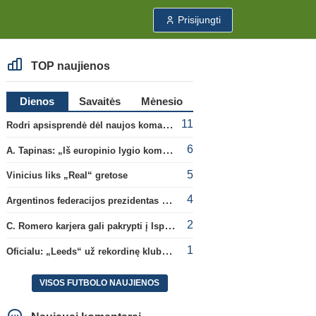
Prisijungti
TOP naujienos
Dienos
Savaitės
Mėnesio
11
Rodri apsisprendė dėl naujos komandos
6
A. Tapinas: „Iš europinio lygio komandos gavom gerų pamokų“
5
Vinicius liks „Real“ gretose
4
Argentinos federacijos prezidentas C. Tapia negailėjo pagyrų G. Infantino
2
C. Romero karjera gali pakrypti į Ispaniją
1
Oficialu: „Leeds“ už rekordinę klubui sumą įsigijo Anglijos rinktinės vartininką
VISOS FUTBOLO NAUJIENOS