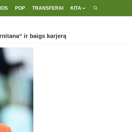
NOS
POP
TRANSFERAI
KITA
rnitana“ ir baigs karjerą