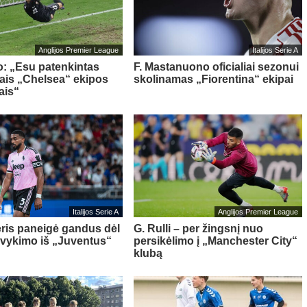
Anglijos Premier League
Italijos Serie A
o: „Esu patenkintas
F. Mastanuono oficialiai sezonui
iais „Chelsea“ ekipos
skolinamas „Fiorentina“ ekipai
ais“
Italijos Serie A
Anglijos Premier League
ris paneigė gandus dėl
G. Rulli – per žingsnį nuo
švykimo iš „Juventus“
persikėlimo į „Manchester City“
klubą