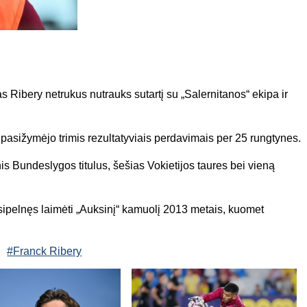
 Ribery netrukus nutrauks sutartį su „Salernitanos“ ekipa ir
pasižymėjo trimis rezultatyviais perdavimais per 25 rungtynes.
 Bundeslygos titulus, šešias Vokietijos taures bei vieną
sipelnęs laimėti „Auksinį“ kamuolį 2013 metais, kuomet
#Franck Ribery