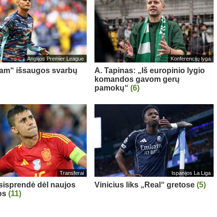
Anglijos Premier League
Konferencijų lyga
am“ išsaugos svarbų
A. Tapinas: „Iš europinio lygio
komandos gavom gerų
pamokų“
(6)
Transferai
Ispanijos La Liga
sisprendė dėl naujos
Vinicius liks „Real“ gretose
(5)
os
(11)