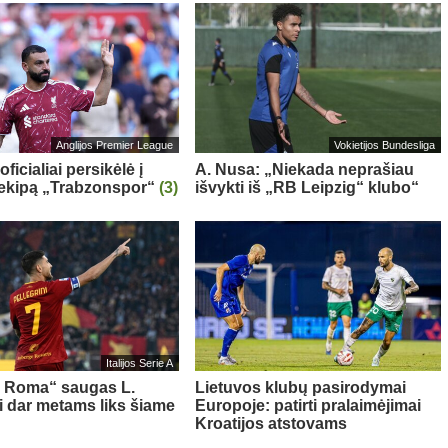
Anglijos Premier League
Vokietijos Bundesliga
oficialiai persikėlė į
A. Nusa: „Niekada neprašiau
 ekipą „Trabzonspor“
(3)
išvykti iš „RB Leipzig“ klubo“
Italijos Serie A
s Roma“ saugas L.
Lietuvos klubų pasirodymai
ni dar metams liks šiame
Europoje: patirti pralaimėjimai
Kroatijos atstovams