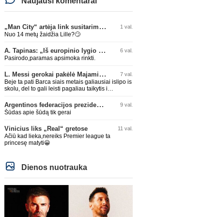
Naujausi komentarai
„Man City“ artėja link susitarimo dėl marokiečio A. Bouaddi persikėlimo
1 val.
Nuo 14 metų žaidžia Lille?🙄
A. Tapinas: „Iš europinio lygio komandos gavom gerų pamokų“
6 val.
Pasirodo,paramas apsimoka rinkti.
L. Messi gerokai pakėlė Majamio „Inter“ komandos vertę
7 val.
Beje ta pati Barca siais metais galiausiai islipo is
skolu, del to gali leisti pagaliau taikytis i
komandos pildyma ka ir daro su Adeyemi, Rodri,
visa Julian Alvarez saga.
Argentinos federacijos prezidentas C. Tapia negailėjo pagyrų G. Infantino
9 val.
Šūdas apie šūdą tik gerai
Vinicius liks „Real“ gretose
11 val.
Ačiū kad lieka,nereiks Premier league ta
princesę matyti😀
Dienos nuotrauka