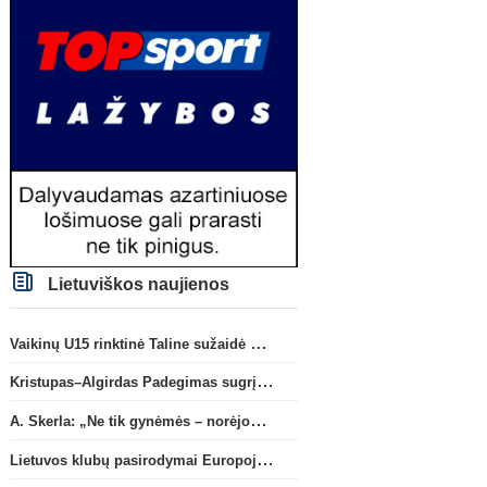
Lietuviškos naujienos
Vaikinų U15 rinktinė Taline sužaidė pirmąsias kontrolines rungtynes
Kristupas–Algirdas Padegimas sugrįžta į FC „Hegelmann” B sudėtį
A. Skerla: „Ne tik gynėmės – norėjome atakuoti“
Lietuvos klubų pasirodymai Europoje: patirti pralaimėjimai Kroatijos atstovams