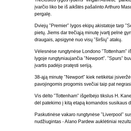
įvarčio liko be iš aikštės pašalinto Arthuro Mas
pergalę.
Dviejų "Premier" lygos ekipų akistatoje tarp "S
pietų. Jiems dar trečiąją minutę įvartį pelnė 
draugais, apsigynė nuo visų "širšių" atakų.
Vėlesnėse rungtynėse Londono "Tottenham" išv
lygoje rungtyniaujančia "Newport". "Spurs" buv
įvartis padėjo pratęsti seriją.
38-ąją minutę "Newport" kiek netikėtai įsiveržė į 
pavojingomis progomis svečiai taip pat negras
Vis dėlto "Tottenham" išgelbėjo tikslus H. Kan
dėl patekimo į kitą etapą komandos susikaus dar
Paskutinėse vakaro rungtynėse "Liverpool" su
nudžiugintas - Alano Pardew auklėtiniai rezult