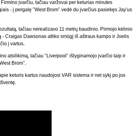
irmino įvarčiu, tačiau varžovai per keturias minutes
giais - į pergalę "West Brom" vedė du įvarčius pasiekęs Jay'us
ezultatą, tačiau nerealizavo 11 metrų baudinio. Pirmojo kėlinio
ą - Craigas Dawsonas atliko smūgį iš aštraus kampo ir Joelis
io į vartus.
atsilikimą, tačiau "Liverpool" išlyginamojo įvarčio taip ir
 "West Brom".
pie keturis kartus naudojosi VAR sistema ir net sykį po jos
tšventę.