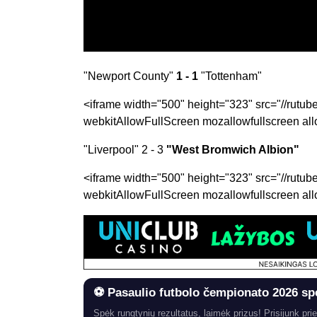
"Newport County"
1 - 1
"Tottenham"
<iframe width="500" height="323" src="//rutu
webkitAllowFullScreen mozallowfullscreen all
"Liverpool" 2 - 3
"West Bromwich Albion"
<iframe width="500" height="323" src="//rutu
webkitAllowFullScreen mozallowfullscreen all
⚽ Pasaulio futbolo čempionato 2026 sp
Spėk rungtynių rezultatus, laimėk prizus! Prisijunk prie