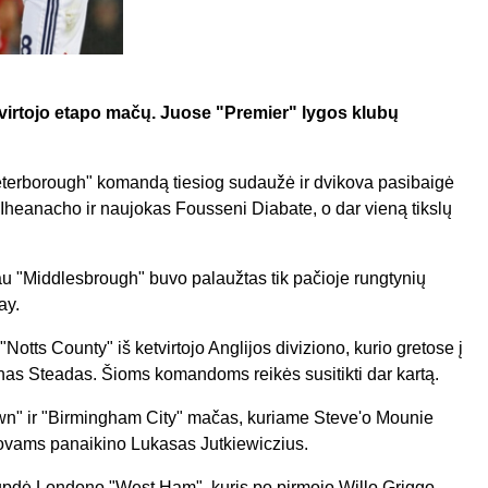
etvirtojo etapo mačų. Juose "Premier" lygos klubų
eterborough" komandą tiesiog sudaužė ir dvikova pasibaigė
i Iheanacho ir naujokas Fousseni Diabate, o dar vieną tikslų
iau "Middlesbrough" buvo palaužtas tik pačioje rungtynių
ay.
otts County" iš ketvirtojo Anglijos diviziono, kurio gretose į
anas Steadas. Šioms komandoms reikės susitikti dar kartą.
own" ir "Birmingham City" mačas, kuriame Steve'o Mounie
tovams panaikino Lukasas Jutkiewiczius.
klupdė Londono "West Ham", kuris po pirmojo Willo Griggo