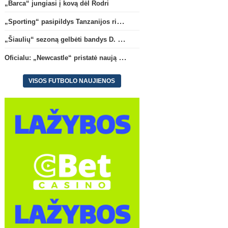
„Barca“ jungiasi į kovą dėl Rodri
„Sporting“ pasipildys Tanzanijos rinktinės krašto saugu
„Šiaulių“ sezoną gelbėti bandys D. Lastauskas
Oficialu: „Newcastle“ pristatė naują strategą
VISOS FUTBOLO NAUJIENOS