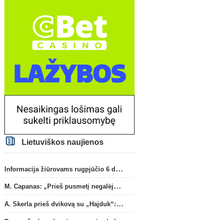
Lietuviškos naujienos
Informacija žiūrovams rugpjūčio 6 d. UEFA rungtynėms
M. Capanas: „Prieš pusmetį negalėjau net įsivaizduoti, kad žaisime prieš „Hajduk“
A. Skerla prieš dvikovą su „Hajduk“: „Tai kito kalibro komanda“