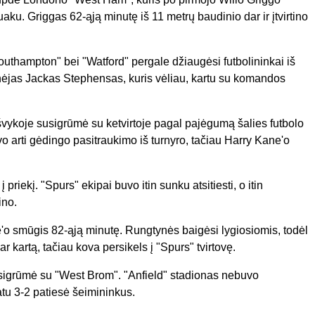
uaku. Griggas 62-ąją minutę iš 11 metrų baudinio dar ir įtvirtino
outhampton" bei "Watford" pergale džiaugėsi futbolininkai iš
gynėjas Jackas Stephensas, kuris vėliau, kartu su komandos
ykoje susigrūmė su ketvirtoje pagal pajėgumą šalies futbolo
o arti gėdingo pasitraukimo iš turnyro, tačiau Harry Kane'o
priekį. "Spurs" ekipai buvo itin sunku atsitiesti, o itin
ino.
e'o smūgis 82-ąją minutę. Rungtynės baigėsi lygiosiomis, todėl
 kartą, tačiau kova persikels į "Spurs" tvirtovę.
sigrūmė su "West Brom". "Anfield" stadionas nebuvo
atu 3-2 patiesė šeimininkus.