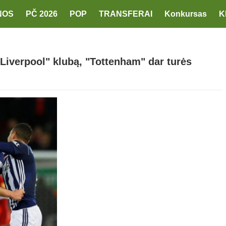
NOS
PČ 2026
POP
TRANSFERAI
Konkursas
K
Liverpool" klubą, "Tottenham" dar turės