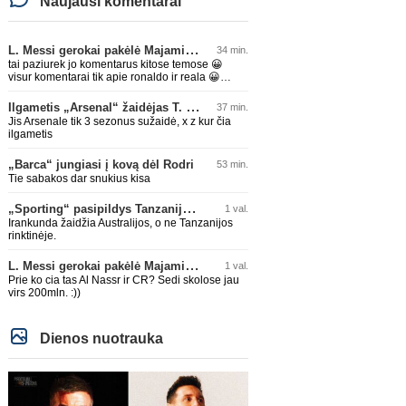
Naujausi komentarai
L. Messi gerokai pakėlė Majamio „Inter“ komandos vertę
34 min.
tai paziurek jo komentarus kitose temose 😀
visur komentarai tik apie ronaldo ir reala 😀
nesvarbu jam i tema ar ne, sugebes ikist vis tiek
kazka
Ilgametis „Arsenal“ žaidėjas T. Tomiyasu papildys „Crystal Palace“ ekipą
37 min.
Jis Arsenale tik 3 sezonus sužaidė, x z kur čia
ilgametis
„Barca“ jungiasi į kovą dėl Rodri
53 min.
Tie sabakos dar snukius kisa
„Sporting“ pasipildys Tanzanijos rinktinės krašto saugu
1 val.
Irankunda žaidžia Australijos, o ne Tanzanijos
rinktinėje.
L. Messi gerokai pakėlė Majamio „Inter“ komandos vertę
1 val.
Prie ko cia tas Al Nassr ir CR? Sedi skolose jau
virs 200mln. :))
Dienos nuotrauka