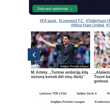
Dalyvauti spėlionėje →
#FA taurė
#Liverpool FC
#Tottenham H
#West Ham United
#S
Anglijos Premier League
ovams
M. Arteta: „Turime ambiciją kitą
„Atalanta
EFA
sezoną kovoti dėl visų titulų“
Toure ka
gretose
Lietuvos TOP LYGA
Italijos Serie A
Pr
Anglijos Premier League
Konferenci