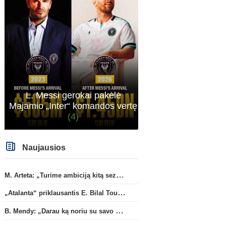
L. Messi gerokai pakėlė
Majamio „Inter“ komandos vertę
(4)
Naujausios
M. Arteta: „Turime ambiciją kitą sezoną kovoti dėl visų titulų“
„Atalanta“ priklausantis E. Bilal Toure karjerą tęs „Parma“ gretose
B. Mendy: „Darau ką noriu su savo pasaulio čempionato titulu“