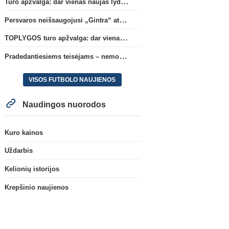
Turo apžvalga: dar vienas naujas lyderis
Persvaros neišsaugojusi „Gintra“ atrankos pusfinalyje nusileido Škotijos čempionėms
TOPLYGOS turo apžvalga: dar vienas naujas lyderis
Pradedantiesiems teisėjams – nemokamas seminaras Vilniuje šį penktadienį
VISOS FUTBOLO NAUJIENOS
Naudingos nuorodos
Kuro kainos
Uždarbis
Kelionių istorijos
Krepšinio naujienos