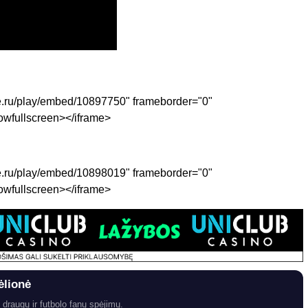
be.ru/play/embed/10897750" frameborder="0"
owfullscreen></iframe>
be.ru/play/embed/10898019" frameborder="0"
owfullscreen></iframe>
ėlionė
 draugų ir futbolo fanų spėjimų.