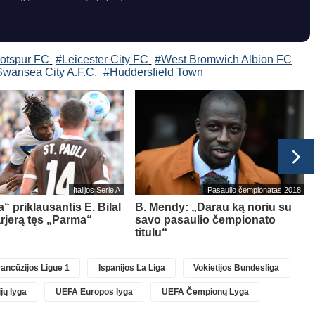
otspur FC
#Leicester City FC
#West Bromwich Albion FC
wansea City A.F.C.
#Huddersfield Town
Italijos Serie A
Pasaulio čempionatas 2018
“ priklausantis E. Bilal
B. Mendy: „Darau ką noriu su
rjerą tęs „Parma“
savo pasaulio čempionato
titulu“
ancūzijos Ligue 1
Ispanijos La Liga
Vokietijos Bundesliga
jų lyga
UEFA Europos lyga
UEFA Čempionų Lyga