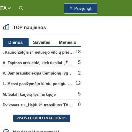
ITA
Prisijungti
TOP naujienos
Dienos
Savaitės
Mėnesio
18
„Kauno Žalgiris“ neturėjo vilčių prieš „Dinamo“
5
A. Tapinas atskleidė, kiek tiksliai „Žalgiris“ jau uždirbo iš UEFA premijų
2
V. Dambrausko ekipa Čempionų lygos atrankoje patyrė skaudžią nesėkmę
12
L. Messi pasižymėjo kilniu poelgiu dėl kilusių gaisrų Madride
5
M. Salah karjerą tęs Turkijoje
0
Dvikovas su „Hajduk“ transliuos TV3, paskutinėje transliacijoje – nauji rekordai
VISOS FUTBOLO NAUJIENOS