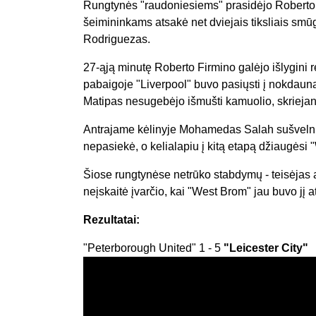
Rungtynės "raudoniesiems" prasidėjo Roberto F
šeimininkams atsakė net dviejais tiksliais smū
Rodriguezas.
27-ąją minutę Roberto Firmino galėjo išlygini r
pabaigoje "Liverpool" buvo pasiųsti į nokdaun
Matipas nesugebėjo išmušti kamuolio, skriejanč
Antrajame kėlinyje Mohamedas Salah sušvelnino 
nepasiekė, o kelialapiu į kitą etapą džiaugėsi
Šiose rungtynėse netrūko stabdymų - teisėjas a
neįskaitė įvarčio, kai "West Brom" jau buvo jį a
Rezultatai:
"Peterborough United" 1 - 5
"Leicester City"